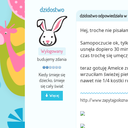
dzidostwo
Hej, troche nie pisała
Samopoczucie ok, tylko
usnęła dopiero 30 min
Wylogowany
czas trochę się umęc
budujemy zdania
teraz gotuję Amelce z
wrzuciłam świeżej pie
Kiedy śmieje się
dziecko, śmieje
nawet nie 1/4 kostki 
się cały świat
Więcej
http://www.zapytajpolozn