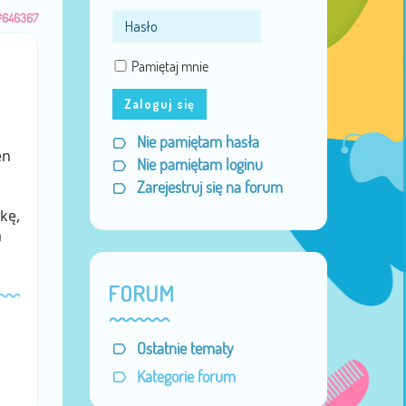
#646367
Pamiętaj mnie
Zaloguj się
Nie pamiętam hasła
en
Nie pamiętam loginu
Zarejestruj się na forum
kę,
m
FORUM
Ostatnie tematy
Kategorie forum