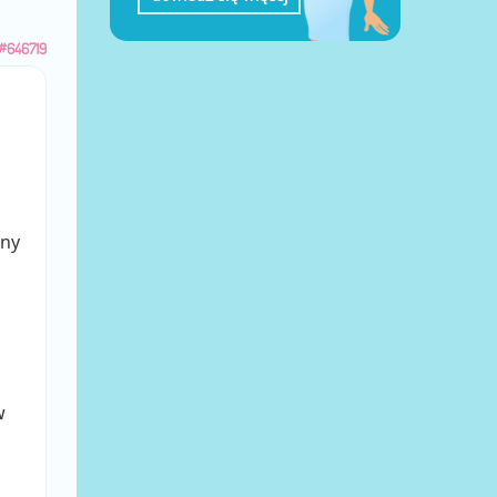
#646719
tny
w