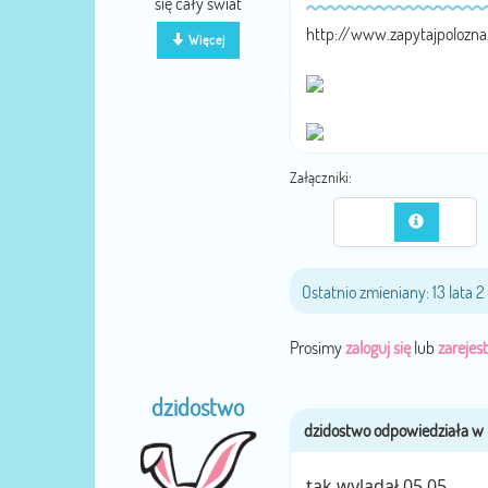
się cały świat
http://www.zapytajpolozn
Więcej
Załączniki:
Ostatnio zmieniany: 13 lata 
Prosimy
zaloguj się
lub
zarejest
dzidostwo
tak wylądał 05.05