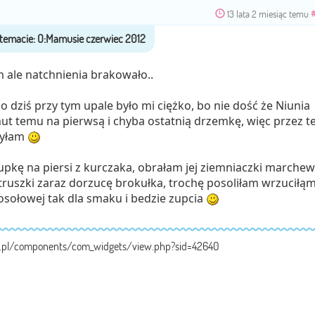
13 lata 2 miesiąc temu
m ale natchnienia brakowało..
 dziś przy tym upale było mi ciężko, bo nie dość że Niunia
ut temu na pierwsą i chyba ostatnią drzemkę, więc przez t
zyłam
upkę na piersi z kurczaka, obrałam jej ziemniaczki marchew
truszki zaraz dorzucę brokułka, trochę posoliłam wrzuciłą
rosołowej tak dla smaku i bedzie zupcia
a.pl/components/com_widgets/view.php?sid=42640