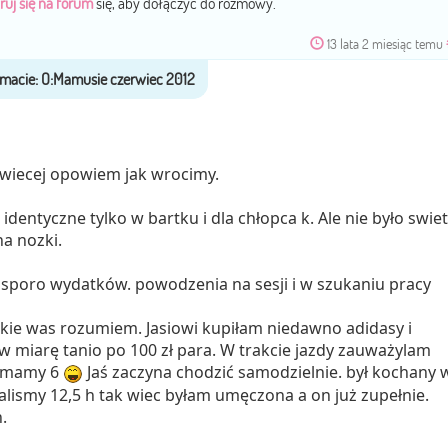
ruj się na forum
się, aby dołączyć do rozmowy.
13 lata 2 miesiąc temu
-) wiecej opowiem jak wrocimy.
 identyczne tylko w bartku i dla chłopca k. Ale nie było swie
a nozki.
e sporo wydatków. powodzenia na sesji i w szukaniu pracy
kie was rozumiem. Jasiowi kupiłam niedawno adidasy i
 w miarę tanio po 100 zł para. W trakcie jazdy zauważylam
c mamy 6
Jaś zaczyna chodzić samodzielnie. był kochany 
chalismy 12,5 h tak wiec byłam umęczona a on już zupełnie.
.