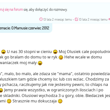
ruj się na forum
się, aby dołączyć do rozmowy.
13 lata 2 miesiąc temu
-
13 lata 2 miesiąc temu
o
U nas 30 stopni w cieniu
Moj Olusiek cale popoludni
jak go bralam do domu to w ryk
Hehe wcale w domu
waniaczek moj maly
", malo, bo malo, ale zdaza sie "mama", ostatnio powiedzia
luszkiem tam gdzie chcemy isc lub cos wziac. Chodzimy za
y pchacza, raczkujemy jak nie jestesmy pewni, to chlaps na
Jemy prawie wszystko, w ograniczonych ilosciach i po
skladniki. Olusiowi wychodza 3 u gory, obie. Biedaczek jes
bami
Strasznie mu dokuczaja