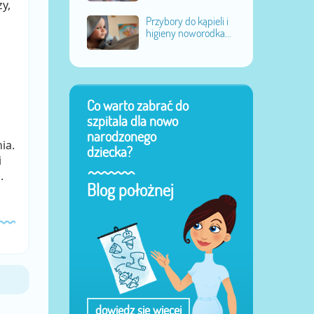
y,
Przybory do kąpieli i
higieny noworodka...
Co warto zabrać do
szpitala dla nowo
narodzonego
ia.
dziecka?
i
.
Blog położnej
dowiedz się więcej