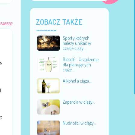
ZOBACZ TAKŻE
#646692
Sporty których
należy unikać w
czasie ciąży...
Bioself - Urządzenie
e
dla planujących
ciąże...
Alkohol a ciąża...
l
Zaparcia w ciąży...
t
Nudności w ciąży...