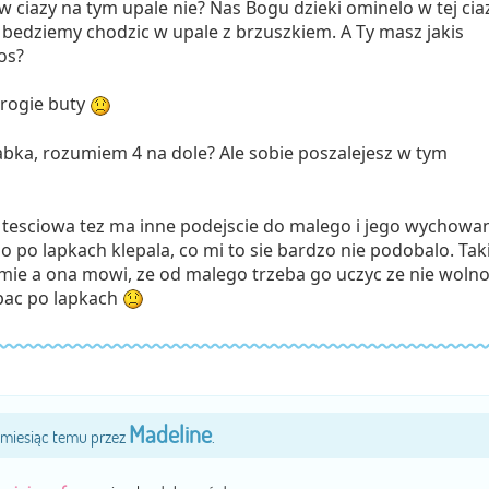
 ciazy na tym upale nie? Nas Bogu dzieki ominelo w tej ciaz
bedziemy chodzic w upale z brzuszkiem. A Ty masz jakis
os?
drogie buty
zabka, rozumiem 4 na dole? Ale sobie poszalejesz w tym
tesciowa tez ma inne podejscie do malego i jego wychowan
 po lapkach klepala, co mi to sie bardzo nie podobalo. Tak
mie a ona mowi, ze od malego trzeba go uczyc ze nie wolno
epac po lapkach
Madeline
2 miesiąc temu przez
.