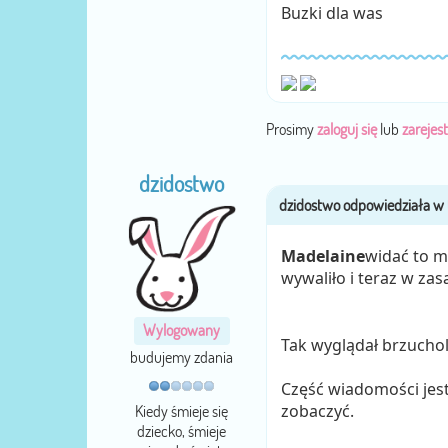
Buzki dla was
Prosimy
zaloguj się
lub
zarejest
dzidostwo
Madelaine
widać to 
wywaliło i teraz w zas
Wylogowany
Tak wyglądał brzuchol
budujemy zdania
Część wiadomości jest 
zobaczyć.
Kiedy śmieje się
dziecko, śmieje