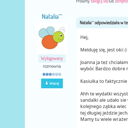
Prosimy
zaloguj się
lub
zarejest
Natalia^^
Hej,
Melduję się, jest oki:
Wylogowany
Joanna ja też chciałam
rozmowna
wybór. Bardzo dobre n
Kasiulka to faktyczni
Więcej
Ahh te wydatki wszyst
sandalki ale udało sie
kolejnego ząbka wie
tej długiej jeździe je
Mamy tu wiele wrażen