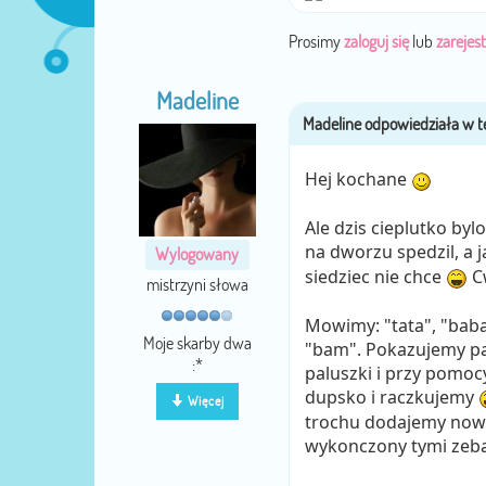
Prosimy
zaloguj się
lub
zarejest
Madeline
Hej kochane
Ale dzis cieplutko byl
na dworzu spedzil, a 
Wylogowany
siedziec nie chce
C
mistrzyni słowa
Mowimy: "tata", "baba
Moje skarby dwa
"bam". Pokazujemy pa
:*
paluszki i przy pomoc
dupsko i raczkujemy
Więcej
trochu dodajemy nowe 
wykonczony tymi ze