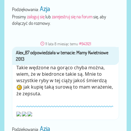
Azja
Podziękowania:
Prosimy
zaloguj się
lub
zarejestruj się na forum
się, aby
dołączyć do rozmowy.
11 lata 8 miesiąc temu
#943121
Alex_87
przez
Takie wędzone na gorąco chyba można,
wiem, że w biedronce takie są. Mnie to
wszystkie ryby w tej ciąży jakoś śmierdzą
jak kupię taką surową to mam wrażenie,
że zepsuta.
Azja
Podziękowania: