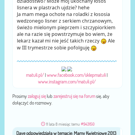
dziadostwo? Może mój ukochany łosoś
lisnera w plastrach ujdzie? hehe
Ja mam mega ochote na roladki z łososia
wedzonego lisner z serkiem chrzanowym,
świeżo mielonym pieprzem i szczypiorkiem
ale na razie się powstrzymuje bo wiem, że
lekarz kazał mi nie jeść takich rzeczy
Ale
w III trymestrze sobie pofolguję
matuli.pl/
|
www.facebook.com/sklepmatuli
|
www.instagram.com/matuli.pl/
Prosimy
zaloguj się
lub
zarejestruj się na forum
się, aby
dołączyć do rozmowy.
11 lata 8 miesiąc temu
#943150
Dave
przez