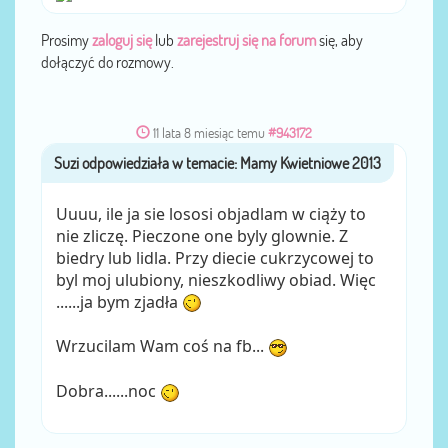
Prosimy
zaloguj się
lub
zarejestruj się na forum
się, aby
dołączyć do rozmowy.
11 lata 8 miesiąc temu
#943172
Suzi
przez
Uuuu, ile ja sie lososi objadlam w ciąży to
nie zliczę. Pieczone one byly glownie. Z
biedry lub lidla. Przy diecie cukrzycowej to
byl moj ulubiony, nieszkodliwy obiad. Więc
......ja bym zjadła
Wrzucilam Wam coś na fb...
Dobra......noc