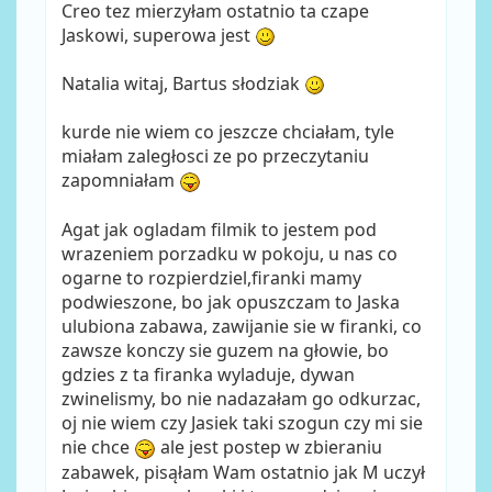
Creo tez mierzyłam ostatnio ta czape
Jaskowi, superowa jest
Natalia witaj, Bartus słodziak
kurde nie wiem co jeszcze chciałam, tyle
miałam zaległosci ze po przeczytaniu
zapomniałam
Agat jak ogladam filmik to jestem pod
wrazeniem porzadku w pokoju, u nas co
ogarne to rozpierdziel,firanki mamy
podwieszone, bo jak opuszczam to Jaska
ulubiona zabawa, zawijanie sie w firanki, co
zawsze konczy sie guzem na głowie, bo
gdzies z ta firanka wyladuje, dywan
zwinelismy, bo nie nadazałam go odkurzac,
oj nie wiem czy Jasiek taki szogun czy mi sie
nie chce
ale jest postep w zbieraniu
zabawek, pisąłam Wam ostatnio jak M uczył