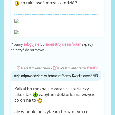
co taki łosoś może szkodzić ?
Prosimy
zaloguj się
lub
zarejestruj się na forum
się, aby
dołączyć do rozmowy.
11 lata 8 miesiąc temu
-
11 lata 8 miesiąc temu
#943133
Azja
przez
Kaikai bo mozna sie zarazic listeria czy
jakos tak
zapytam doktorka na wizycie
co on na to
ale w ogole poczytałam teraz o tym co