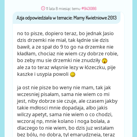
11 lata 8 miesiąc temu
#943086
Azja
przez
no to pisze, dopiero teraz, bo jednak Jasio
dzis drzemki nie miał, tak łądnie sie dzis
bawił, a ze spał do 9 to go na drzemke nie
kładłam, chociaz nie wiem czy dobrze robie,
bo zeby mu sie drzemki nie znudziły
ale za to teraz włąsnie lezy w łózeczku, pije
kaszke i usypia powoli
ja ost nie pisze bo weny nie mam, tak jak
wczesniej pisałam, sama nie wiem co mi
jest, niby dobrze sie czuje, ale czasem jakby
takie mdłosci mnie dopadaja, albo jakis
wilczy apetyt, sama nie wiem o co chodzi,
wczoraj np, mnie kolano i noga bolała, a
dlaczego to nie wiem, bo dzis juz wstałam
bez bólu, no dobra, tyl emarudzneia, teraz