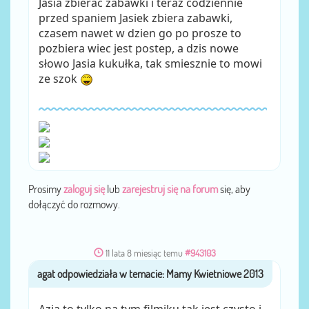
Jasia zbierac zabawki i teraz codziennie
przed spaniem Jasiek zbiera zabawki,
czasem nawet w dzien go po prosze to
pozbiera wiec jest postep, a dzis nowe
słowo Jasia kukułka, tak smiesznie to mowi
ze szok
Prosimy
zaloguj się
lub
zarejestruj się na forum
się, aby
dołączyć do rozmowy.
11 lata 8 miesiąc temu
#943103
agat
przez
Azja to tylko na tym filmiku tak jest czysto i