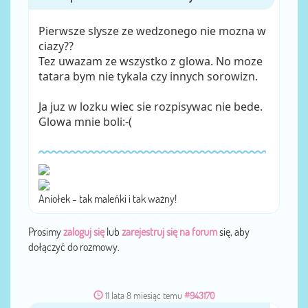
Pierwsze slysze ze wedzonego nie mozna w
ciazy??
Tez uwazam ze wszystko z glowa. No moze
tatara bym nie tykala czy innych sorowizn.
Ja juz w lozku wiec sie rozpisywac nie bede.
Glowa mnie boli:-(
Aniołek - tak maleńki i tak ważny!
Prosimy
zaloguj się
lub
zarejestruj się na forum
się, aby
dołączyć do rozmowy.
11 lata 8 miesiąc temu
#943170