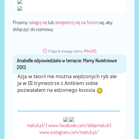
Prosimy
zaloguj się
lub
zarejestruj się na forum
się, aby
dołączyć do rozmowy.
11 lata 8 miesiąc temu
#943113
Anabelle
przez
Azja w teorii nie można wędzonych ryb ale
ja w III trymestrze z Antkiem sobie
pozwalałam na edzonego łososia
matuli.pl/
|
www.facebook.com/sklepmatuli
|
www.instagram.com/matuli.pl/