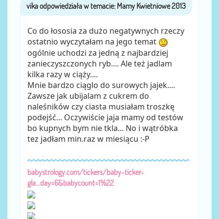
vika
przez
Co do łososia za dużo negatywnych rzeczy
ostatnio wyczytałam na jego temat
ogólnie uchodzi za jedną z najbardziej
zanieczyszczonych ryb.... Ale też jadlam
kilka razy w ciąży....
Mnie bardzo ciąglo do surowych jajek....
Zawsze jak ubijalam z cukrem do
naleśników czy ciasta musiałam troszkę
podejść... Oczywiście jaja mamy od testów
bo kupnych bym nie tkla... No i wątróbka
tez jadłam min.raz w miesiącu :-P
babystrology.com/tickers/baby-ticker-
gla...day=6&babycount=1%22