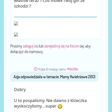
właśnie teraz ? Coś mówił Twój gin ze
szkodzi ?
Prosimy
zaloguj się
lub
zarejestruj się na forum
się, aby
dołączyć do rozmowy.
11 lata 8 miesiąc temu
#943194
Azja
przez
Dobry
U to pospalismy. Nie dawno z łóżeczka
wyskoczylismy. , super