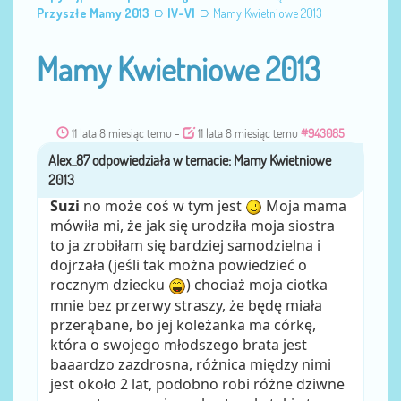
Przyszłe Mamy 2013
IV-VI
Mamy Kwietniowe 2013
Mamy Kwietniowe 2013
11 lata 8 miesiąc temu
-
11 lata 8 miesiąc temu
#943085
Alex_87
przez
Suzi
no może coś w tym jest
Moja mama
mówiła mi, że jak się urodziła moja siostra
to ja zrobiłam się bardziej samodzielna i
dojrzała (jeśli tak można powiedzieć o
rocznym dziecku
) chociaż moja ciotka
mnie bez przerwy straszy, że będę miała
przerąbane, bo jej koleżanka ma córkę,
która o swojego młodszego brata jest
baaardzo zazdrosna, różnica między nimi
jest około 2 lat, podobno robi różne dziwne