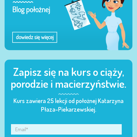
Blog położnej
dowiedz się więcej
Zapisz się na kurs o ciąży,
porodzie i macierzyństwie.
Kurs zawiera 25 lekcji od położnej Katarzyna
Płaza-Piekarzewskiej.