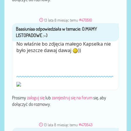
13 lata 8 miesiąc temu
#470510
Baasiuniaa
przez
No właśnie bo zdjęcia małego Kapselka nie
było jeszcze dawaj dawaj
))
Prosimy
zaloguj się
lub
zarejestruj się na forum
się, aby
dołączyć do rozmowy.
13 lata 8 miesiąc temu
#470543