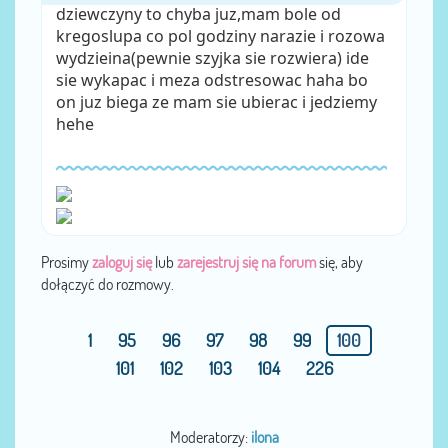
dziewczyny to chyba juz,mam bole od
kregoslupa co pol godziny narazie i rozowa
wydzieina(pewnie szyjka sie rozwiera) ide
sie wykapac i meza odstresowac haha bo
on juz biega ze mam sie ubierac i jedziemy
hehe
Prosimy
zaloguj się
lub
zarejestruj się na forum
się, aby
dołączyć do rozmowy.
1
95
96
97
98
99
100
101
102
103
104
226
Moderatorzy:
ilona