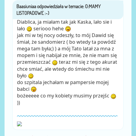
Baasiuniaa
przez
Diablica, ja miałam tak jak Kaska, lało sie i
lało
seriooo hehe
jak mi w tej nocy odeszły, to mój Dawid się
śmiał, że sandomierz ( bo wtedy ta powódź
mega tam była;) ) a mój Tato latał za mna z
mopem i się nabijał ze mnie, że nie mam się
przemieszczać
teraz mi się z tego akurat
chce smiać, ale wtedy do śmiechu mi nie
było
do szpitala jechałam w pampersie mojej
babci
bożeeeee co my kobiety musimy przejśc
))