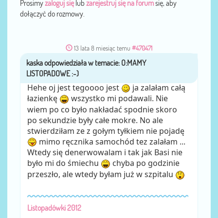
Prosimy
zaloguj się
lub
zarejestruj się na forum
się, aby
dołączyć do rozmowy.
13 lata 8 miesiąc temu
#470471
kaska
przez
Hehe oj jest tegoooo jest
ja zalałam całą
łazienkę
wszystko mi podawali. Nie
wiem po co było nakładać spodnie skoro
po sekundzie były całe mokre. No ale
stwierdziłam ze z gołym tyłkiem nie pojadę
mimo ręcznika samochód tez zalałam ...
Wtedy się denerwowalam i tak jak Basi nie
było mi do śmiechu
chyba po godzinie
przeszło, ale wtedy byłam już w szpitalu
Listopadówki 2012