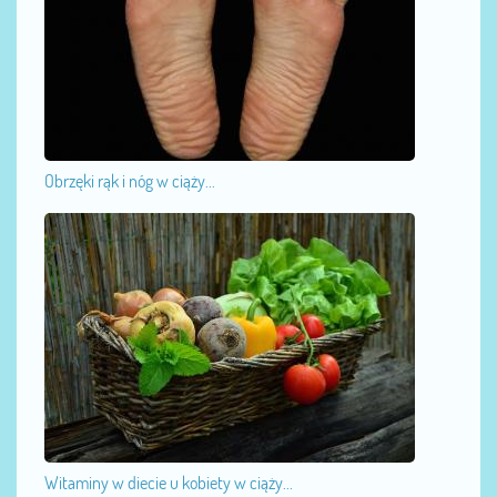
Obrzęki rąk i nóg w ciąży...
Witaminy w diecie u kobiety w ciąży...