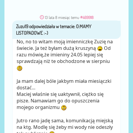
13 lata 8 miesiąc temu
#469918
Zuzu19
przez
No, no to witam moją imienniczkę Zuzię na
świecie. Ja też byłam dużą kruszyną
Od
razu mówię,że imieniny 24.05 lepiej się
sprawdzają niż te obchodzone w sierpniu
Ja mam dalej bóle jakbym miała miesiączki
dostać...
Maciej właśnie się uaktywnił, ciężko się
pisze. Namawiam go do opuszczenia
mojego organizmu
Jutro rano jadę sama, komunikacją miejską
na ktg. Modlę się żeby mi wody nie odeszły