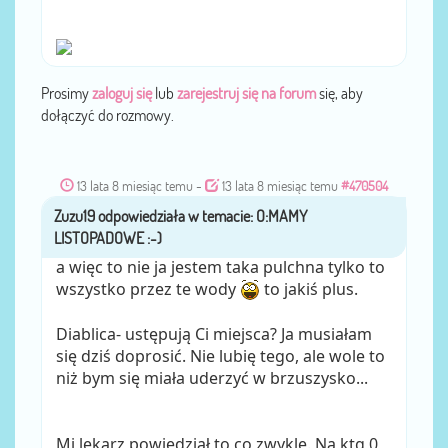
Prosimy
zaloguj się
lub
zarejestruj się na forum
się, aby
dołączyć do rozmowy.
13 lata 8 miesiąc temu
-
13 lata 8 miesiąc temu
#470504
Zuzu19
przez
a więc to nie ja jestem taka pulchna tylko to
wszystko przez te wody
to jakiś plus.
Diablica- ustępują Ci miejsca? Ja musiałam
się dziś doprosić. Nie lubię tego, ale wole to
niż bym się miała uderzyć w brzuszysko...
Mi lekarz powiedział to co zwykle. Na ktg 0