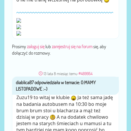
Prosimy
zaloguj się
lub
zarejestruj się na forum
się, aby
dołączyć do rozmowy.
13 lata 8 miesiąc temu
#469954
diablica87
przez
Zuzu19 to witaj w klubie
Ja też sama jadę
na badania autobusem na 10:30 bo moje
brum brum stoi u blacharza a mąż też
dzisiaj w pracy
A na dodatek chwilowo
jestem na starych śmieciach u mamusi a tu
tym bardziej nie mam kogo poprosić bo