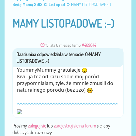
Będę Mamą 2012
Listopad
MAMY LISTOPADOWE :-)
MAMY LISTOPADOWE :-)
13 lata 8 miesiąc temu
#469844
Baasiuniaa
przez
YoummyMummy gratulacje
Kivi - ja też od razu sobie mój poród
przypomniałam, tyle, że mmnie zmusili do
naturalnego porodu (bez zzo)
Prosimy
zaloguj się
lub
zarejestruj się na forum
się, aby
dołączyć do rozmowy.