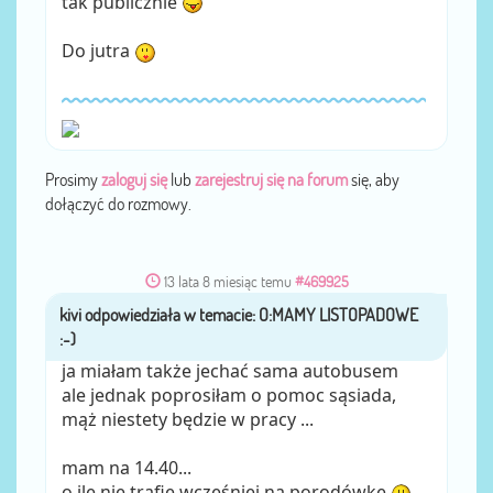
tak publicznie
Do jutra
Prosimy
zaloguj się
lub
zarejestruj się na forum
się, aby
dołączyć do rozmowy.
13 lata 8 miesiąc temu
#469925
kivi
przez
ja miałam także jechać sama autobusem
ale jednak poprosiłam o pomoc sąsiada,
mąż niestety będzie w pracy ...
mam na 14.40...
o ile nie trafię wcześniej na porodówkę