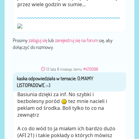
przez wiele godzin w sumie...
Prosimy
zaloguj się
lub
zarejestruj się na forum
się, aby
dołączyć do rozmowy.
13 lata 8 miesiąc temu
#470396
kaska
przez
Basiunia dzięki za inf. No szybki i
bezbolesny poród
tez mnie nacieli i
peklam od środka. Boli tylko to co na
zewnątrz
A co do wód to ja miałam ich bardzo dużo
(AFI 21) i takie pokłady o których mówisz