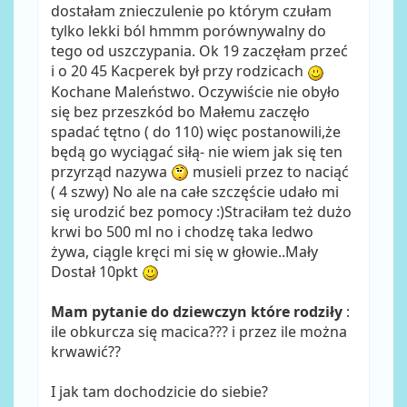
dostałam znieczulenie po którym czułam
tylko lekki ból hmmm porównywalny do
tego od uszczypania. Ok 19 zaczęłam przeć
i o 20 45 Kacperek był przy rodzicach
Kochane Maleństwo. Oczywiście nie obyło
się bez przeszkód bo Małemu zaczęło
spadać tętno ( do 110) więc postanowili,że
będą go wyciągać siłą- nie wiem jak się ten
przyrząd nazywa
musieli przez to naciąć
( 4 szwy) No ale na całe szczęście udało mi
się urodzić bez pomocy :)Straciłam też dużo
krwi bo 500 ml no i chodzę taka ledwo
żywa, ciągle kręci mi się w głowie..Mały
Dostał 10pkt
Mam pytanie do dziewczyn które rodziły
:
ile obkurcza się macica??? i przez ile można
krwawić??
I jak tam dochodzicie do siebie?