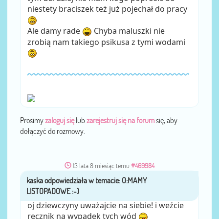
niestety braciszek też już pojechał do pracy
Ale damy rade
Chyba maluszki nie
zrobią nam takiego psikusa z tymi wodami
Prosimy
zaloguj się
lub
zarejestruj się na forum
się, aby
dołączyć do rozmowy.
13 lata 8 miesiąc temu
#469984
kaska
przez
oj dziewczyny uważajcie na siebie! i weźcie
ręcznik na wypadek tych wód