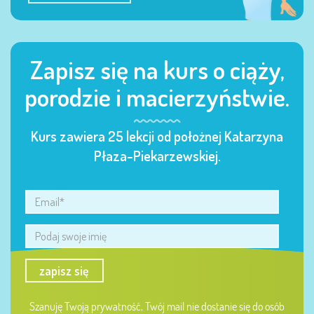
Zapisz się na kurs o ciąży,
porodzie i macierzyństwie.
Kurs zawiera 25 lekcji od położnej Katarzyna
Płaza-Piekarzewskiej.
zapisz się
Szanuję Twoją prywatność, Twój mail nie dostanie się do osób