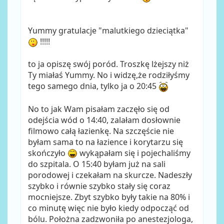
Yummy gratulacje "malutkiego dzieciątka"
!!!!!
to ja opiszę swój poród. Troszkę lżejszy niż
Ty miałaś Yummy. No i widzę,że rodziłyśmy
tego samego dnia, tylko ja o 20:45
No to jak Wam pisałam zaczęło się od
odejścia wód o 14:40, zalałam dosłownie
filmowo całą łazienkę. Na szczęście nie
byłam sama to na łazience i korytarzu się
skończyło
wykąpałam się i pojechaliśmy
do szpitala. O 15:40 byłam już na sali
porodowej i czekałam na skurcze. Nadeszły
szybko i równie szybko stały się coraz
mocniejsze. Zbyt szybko były takie na 80% i
co minutę więc nie było kiedy odpocząć od
bólu. Położna zadzwoniła po anestezjologa,