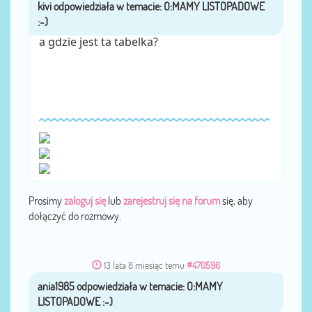
kivi
przez
a gdzie jest ta tabelka?
Prosimy
zaloguj się
lub
zarejestruj się na forum
się, aby
dołączyć do rozmowy.
13 lata 8 miesiąc temu
#470596
ania1985
przez