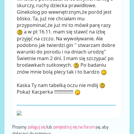
skurczy, ruchy dziecka prawidłowe.
Ginekolog po wewnętrznym,że poród jest
blisko. Ta, już nie chciałam mu
przypominać,że już mi to mówił parę razy
a w pt 16.11. mam się stawić na izbę
przyjęć na czczo. Na wywoływanie. Ale
podobno jak twierdzi gin " stwarzam dobre
warunki do porodu i na dniach urodzę"
Świetnie mam 2 dni. I mam się szczypać po
brodawkach sutkowych.
Po badaniu
znów mnie bolą plecy tak i to bardzo
Kaska Ty nam tabelką oczu nie mdlij
Pokaż Kacperka !!!!!!!!!!!!!!!!
Prosimy
zaloguj się
lub
zarejestruj się na forum
się, aby
dołączyć do rozmowy.