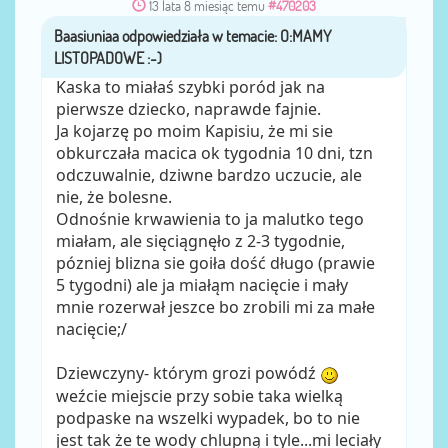
13 lata 8 miesiąc temu
#470203
Baasiuniaa
przez
Kaska to miałaś szybki poród jak na
pierwsze dziecko, naprawde fajnie.
Ja kojarzę po moim Kapisiu, że mi sie
obkurczała macica ok tygodnia 10 dni, tzn
odczuwalnie, dziwne bardzo uczucie, ale
nie, że bolesne.
Odnośnie krwawienia to ja malutko tego
miałam, ale sięciągnęło z 2-3 tygodnie,
pózniej blizna sie goiła dość długo (prawie
5 tygodni) ale ja miałąm nacięcie i mały
mnie rozerwał jeszce bo zrobili mi za małe
nacięcie;/
Dziewczyny- którym grozi powódź
weźcie miejscie przy sobie taka wielką
podpaske na wszelki wypadek, bo to nie
jest tak że te wody chlupną i tyle...mi leciały