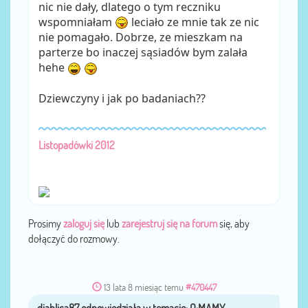
nic nie dały, dlatego o tym reczniku
wspomniałam
leciało ze mnie tak ze nic
nie pomagało. Dobrze, ze mieszkam na
parterze bo inaczej sąsiadów bym zalała
hehe
Dziewczyny i jak po badaniach??
Listopadówki 2012
Prosimy
zaloguj się
lub
zarejestruj się na forum
się, aby
dołączyć do rozmowy.
13 lata 8 miesiąc temu
#470447
diablica87
przez