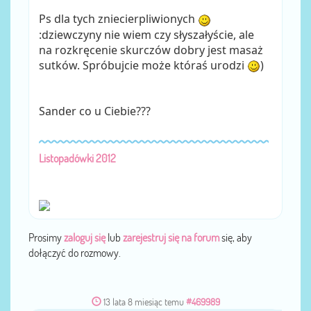
Ps dla tych zniecierpliwionych
:dziewczyny nie wiem czy słyszałyście, ale
na rozkręcenie skurczów dobry jest masaż
sutków. Spróbujcie może któraś urodzi
)
Sander co u Ciebie???
Listopadówki 2012
Prosimy
zaloguj się
lub
zarejestruj się na forum
się, aby
dołączyć do rozmowy.
13 lata 8 miesiąc temu
#469989