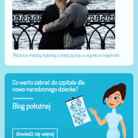
"Różnice między kobietą a mężczyzną w aspekcie niepłodn...
Co warto zabrać do szpitala dla
nowo narodzonego dziecka?
Blog położnej
dowiedz się więcej