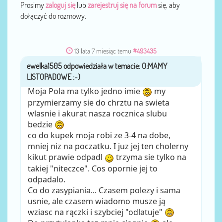
Prosimy
zaloguj się
lub
zarejestruj się na forum
się, aby
dołączyć do rozmowy.
13 lata 7 miesiąc temu
#493435
ewelka1505
przez
Moja Pola ma tylko jedno imie
my
przymierzamy sie do chrztu na swieta
wlasnie i akurat nasza rocznica slubu
bedzie
co do kupek moja robi ze 3-4 na dobe,
mniej niz na poczatku. I juz jej ten cholerny
kikut prawie odpadl
trzyma sie tylko na
takiej "niteczce". Cos opornie jej to
odpadalo.
Co do zasypiania... Czasem polezy i sama
usnie, ale czasem wiadomo musze ją
wziasc na rączki i szybciej "odlatuje"