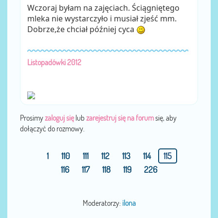
Wczoraj byłam na zajęciach. Ściągniętego
mleka nie wystarczyło i musiał zjeść mm.
Dobrze,że chciał później cyca
Listopadówki 2012
Prosimy
zaloguj się
lub
zarejestruj się na forum
się, aby
dołączyć do rozmowy.
1
110
111
112
113
114
115
116
117
118
119
226
Moderatorzy:
ilona