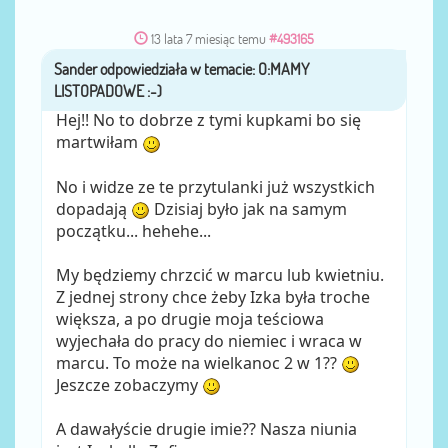
13 lata 7 miesiąc temu
#493165
Sander
przez
Hej!! No to dobrze z tymi kupkami bo się
martwiłam
No i widze ze te przytulanki już wszystkich
dopadają
Dzisiaj było jak na samym
początku... hehehe...
My będziemy chrzcić w marcu lub kwietniu.
Z jednej strony chce żeby Izka była troche
większa, a po drugie moja teściowa
wyjechała do pracy do niemiec i wraca w
marcu. To może na wielkanoc 2 w 1??
Jeszcze zobaczymy
A dawałyście drugie imie?? Nasza niunia