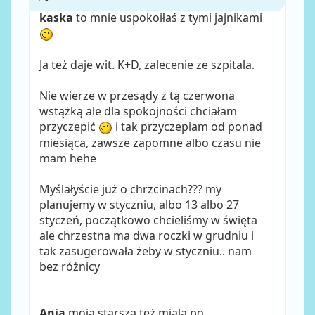
kaska
to mnie uspokoiłaś z tymi jajnikami
Ja też daje wit. K+D, zalecenie ze szpitala.
Nie wierze w przesądy z tą czerwona
wstążką ale dla spokojności chciałam
przyczepić
i tak przyczepiam od ponad
miesiąca, zawsze zapomne albo czasu nie
mam hehe
Myślałyście już o chrzcinach??? my
planujemy w styczniu, albo 13 albo 27
styczeń, początkowo chcieliśmy w święta
ale chrzestna ma dwa roczki w grudniu i
tak zasugerowała żeby w styczniu.. nam
bez różnicy
Ania
moja starsza też miala po