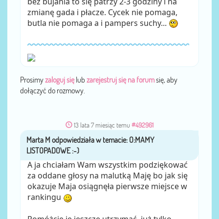
bez bujania to się patrzy 2-3 godziny i na
zmianę gada i płacze. Cycek nie pomaga,
butla nie pomaga a i pampers suchy...
Prosimy
zaloguj się
lub
zarejestruj się na forum
się, aby
dołączyć do rozmowy.
13 lata 7 miesiąc temu
#492961
Marta M
przez
A ja chciałam Wam wszystkim podziękować
za oddane głosy na malutką Maję bo jak się
okazuje Maja osiągnęła pierwsze miejsce w
rankingu
Pomóżcie je jeszcze utrzymać, już tylko