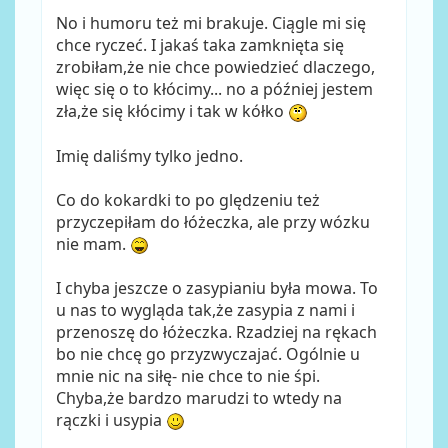
No i humoru też mi brakuje. Ciągle mi się
chce ryczeć. I jakaś taka zamknięta się
zrobiłam,że nie chce powiedzieć dlaczego,
więc się o to kłócimy... no a później jestem
zła,że się kłócimy i tak w kółko
Imię daliśmy tylko jedno.
Co do kokardki to po ględzeniu też
przyczepiłam do łóżeczka, ale przy wózku
nie mam.
I chyba jeszcze o zasypianiu była mowa. To
u nas to wygląda tak,że zasypia z nami i
przenoszę do łóżeczka. Rzadziej na rękach
bo nie chcę go przyzwyczajać. Ogólnie u
mnie nic na siłę- nie chce to nie śpi.
Chyba,że bardzo marudzi to wtedy na
rączki i usypia