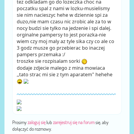
tez odkladam go do lozeczka choc na
poczatku spal z nami w lozku-musielismy
sie nim nacieszyc hehe w dziennie spi za
duzo,nie mam czasu nic zrobic ale za to w
nocy budzi sie tylko na jedzenie i spi dalej.
orginalne pampersy to jest porazka-nie
wiem czy moj maly az tyle sika czy co ale co
3 godz musze go przebierac bo inaczej
pampers przemaka :/
troszke sie rozpisalam sorki
dodaje zdjecie malego z mina mowiaca
,,tato strac mi sie z tym aparatem" hehehe
Prosimy
zaloguj się
lub
zarejestruj się na forum
się, aby
dołączyć do rozmowy.