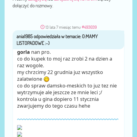
dołączyć do rozmowy.
13 lata 7 miesiąc temu
#493039
ania1985
przez
gorla
nan pro.
co do kupek to moj raz zrobi 2 na dzien a
raz wogole.
my chrzcimy 22 grudnia juz wszystko
zalatwione
co do spraw damsko-meskich to juz tez nie
wytrzymuje ale jeszcze ze mnie leci ;/
kontrola u gina dopiero 11 stycznia
zwarjujemy do tego czasu hehe