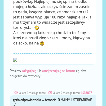
podkówkę. Najlepiej mu się śpi na środku
mojego łóżka... ale oczywiście zanim zaśnie
to gada, kwęczy, płacze, ze smoczkiem też
jest zabawa wypluje 100 razy, najlepiej jak ja
mu trzymam to widać,że jest szczęśliwy-
terrorysta!!
A z czerwoną kokardką chodzi o to ,żeby
ktoś nie rzucił złego czaru, mocy, klątwy na
dziecko. ha ha
Prosimy
zaloguj się
lub
zarejestruj się na forum
się, aby
dołączyć do rozmowy.
13 lata 7 miesiąc temu
-
13 lata 7 miesiąc temu
#493027
gorla
przez