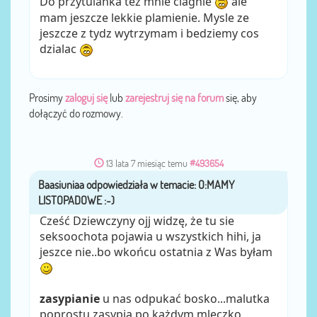
Do przytulanka tez mnie ciagnie
ale
mam jeszcze lekkie plamienie. Mysle ze
jeszcze z tydz wytrzymam i bedziemy cos
dzialac
Prosimy
zaloguj się
lub
zarejestruj się na forum
się, aby
dołączyć do rozmowy.
13 lata 7 miesiąc temu
#493654
Baasiuniaa
przez
Cześć Dziewczyny ojj widzę, że tu sie
seksoochota pojawia u wszystkich hihi, ja
jeszce nie..bo wkońcu ostatnia z Was byłam
zasypianie
u nas odpukać bosko...malutka
poprostu zasypia po każdym mleczko,