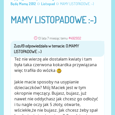
Będę Mamą 2012
Listopad
MAMY LISTOPADOWE :-)
MAMY LISTOPADOWE :-)
13 lata 7 miesiąc temu
#492932
Zuzu19
przez
Też nie wierzę ale dostałam kwiaty i tam
była taka czerwona kokardka przywiązana
więc trafiła do wózka
Jakie macie sposoby na usypianie
dzieciaczków? Mój Maciek jest w tym
okropnie męczący. Bujasz, bujasz, już
nawet nie oddychasz jak chcesz go odłożyć
i tu nagle oczy jak 5 złoty, otwarte,
wściekłe,że nie bujasz. Jak chcesz żeby spał