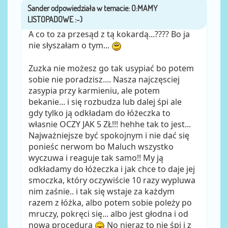
Sander
przez
A co to za przesąd z tą kokardą...???? Bo ja
nie słyszałam o tym...
Zuzka nie możesz go tak usypiać bo potem
sobie nie poradzisz.... Nasza najczęsciej
zasypia przy karmieniu, ale potem
bekanie... i się rozbudza lub dalej śpi ale
gdy tylko ją odkładam do łóżeczka to
własnie OCZY JAK 5 ZŁ!!! hehhe tak to jest...
Najważniejsze być spokojnym i nie dać się
ponieśc nerwom bo Maluch wszystko
wyczuwa i reaguje tak samo!! My ją
odkładamy do łóżeczka i jak chce to daje jej
smoczka, który oczywiście 10 razy wypluwa
nim zaśnie.. i tak się wstaje za każdym
razem z łóżka, albo potem sobie poleży po
mruczy, pokręci się... albo jest głodna i od
nowa procedura
No nieraz to nie śpi i z