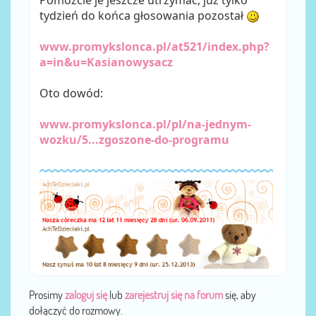
tydzień do końca głosowania pozostał
www.promykslonca.pl/at521/index.php?
a=in&u=Kasianowysacz
Oto dowód:
www.promykslonca.pl/pl/na-jednym-
wozku/5...zgoszone-do-programu
Prosimy
zaloguj się
lub
zarejestruj się na forum
się, aby
dołączyć do rozmowy.