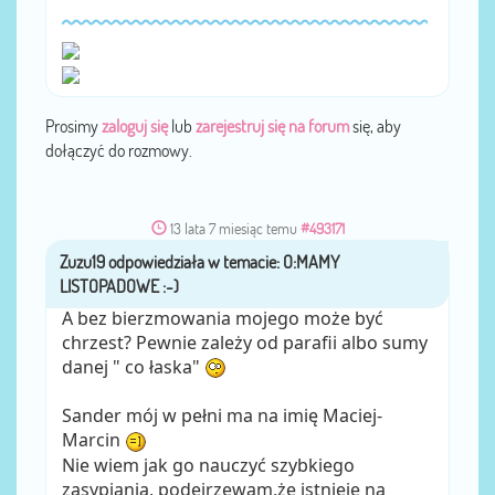
Prosimy
zaloguj się
lub
zarejestruj się na forum
się, aby
dołączyć do rozmowy.
13 lata 7 miesiąc temu
#493171
Zuzu19
przez
A bez bierzmowania mojego może być
chrzest? Pewnie zależy od parafii albo sumy
danej " co łaska"
Sander mój w pełni ma na imię Maciej-
Marcin
Nie wiem jak go nauczyć szybkiego
zasypiania, podejrzewam,że istnieje na