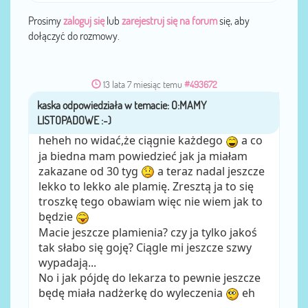
Prosimy
zaloguj się
lub
zarejestruj się na forum
się, aby
dołączyć do rozmowy.
13 lata 7 miesiąc temu
#493672
kaska
przez
heheh no widać,że ciągnie każdego
a co
ja biedna mam powiedzieć jak ja miałam
zakazane od 30 tyg
a teraz nadal jeszcze
lekko to lekko ale plamię. Zresztą ja to się
troszkę tego obawiam więc nie wiem jak to
będzie
Macie jeszcze plamienia? czy ja tylko jakoś
tak słabo się goję? Ciągle mi jeszcze szwy
wypadają...
No i jak pójdę do lekarza to pewnie jeszcze
będę miała nadżerkę do wyleczenia
eh