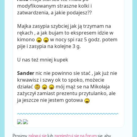
modyfikowanym straszne kolki i
zatwardzenia, a jakie podajesz??
Majka zasypia szybciej jak ją trzymam na
rękach , a jak bujam to ekspresem idzie w
kimono
w nocy spi raz 5 godz. potem
pije i zasypia na kolejne 3 g.
U nas też mniej kupek
Sander
nic nie powinno sie stać , jak już nie
krwawisz i szwy ok to spoko, możecie
działać
mój mąż se na Mikołaja
zażyczył zamiast prezentu przytulanko, ale
ja jeszcze nie jestem gotowa
Prosimy
zaloguj się
lub
zarejestruj się na forum
się, aby