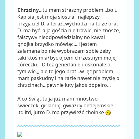
Chrzciny
...tu mam straszny problem...bo u
Kapisia jest moja siostra i najlepszy
przyjaciel D. a teraz..wychodzi na to ze brat
D. ma być..a ja gościa nie trawie, nie znosze,
fałszywy nieodpowiedzialny no kawał
gnojka brzydko mówiąc... i jestem
załamana bo nie wyobrażam sobie żeby
taki ktoś miał byc ojcem chrzestnym mojej
córeczki... D też generlanie doskonale o
tym wie,,, ale to jego brat...w ięc problem
mam paskudny i na razie nawet nie myślę o
chrzcinach...pewnie luty jakoś dopeiro...
A co Świąt to ja już mam mnóstwo
świeczek, girlandę, gwiazdy betlejemskie
itd itd, jutro D. ma przywieżć choinke