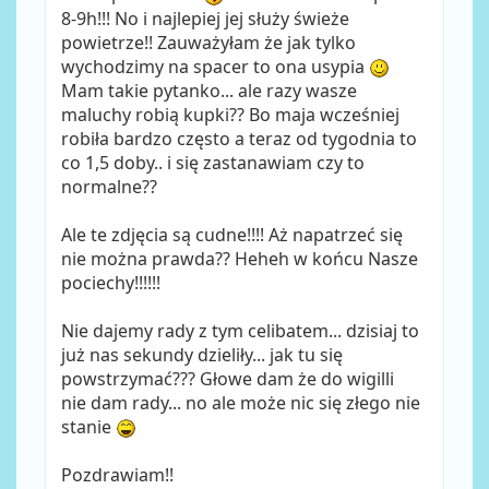
8-9h!!! No i najlepiej jej służy świeże
powietrze!! Zauważyłam że jak tylko
wychodzimy na spacer to ona usypia
Mam takie pytanko... ale razy wasze
maluchy robią kupki?? Bo maja wcześniej
robiła bardzo często a teraz od tygodnia to
co 1,5 doby.. i się zastanawiam czy to
normalne??
Ale te zdjęcia są cudne!!!! Aż napatrzeć się
nie można prawda?? Heheh w końcu Nasze
pociechy!!!!!!
Nie dajemy rady z tym celibatem... dzisiaj to
już nas sekundy dzieliły... jak tu się
powstrzymać??? Głowe dam że do wigilli
nie dam rady... no ale może nic się złego nie
stanie
Pozdrawiam!!