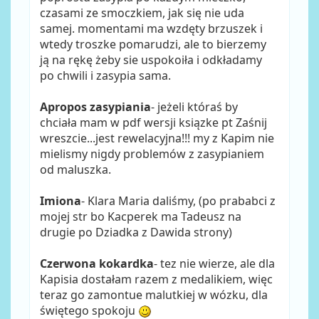
czasami ze smoczkiem, jak się nie uda
samej. momentami ma wzdęty brzuszek i
wtedy troszke pomarudzi, ale to bierzemy
ją na rękę żeby sie uspokoiła i odkładamy
po chwili i zasypia sama.
Apropos zasypiania
- jeżeli któraś by
chciała mam w pdf wersji ksiązke pt Zaśnij
wreszcie...jest rewelacyjna!!! my z Kapim nie
mielismy nigdy problemów z zasypianiem
od maluszka.
Imiona
- Klara Maria daliśmy, (po prababci z
mojej str bo Kacperek ma Tadeusz na
drugie po Dziadka z Dawida strony)
Czerwona kokardka
- tez nie wierze, ale dla
Kapisia dostałam razem z medalikiem, więc
teraz go zamontue malutkiej w wózku, dla
świętego spokoju