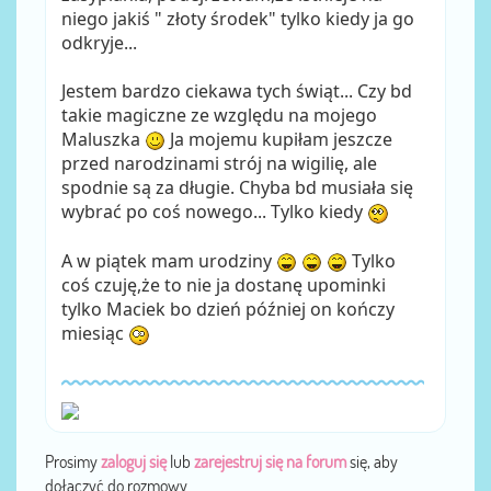
niego jakiś " złoty środek" tylko kiedy ja go
odkryje...
Jestem bardzo ciekawa tych świąt... Czy bd
takie magiczne ze względu na mojego
Maluszka
Ja mojemu kupiłam jeszcze
przed narodzinami strój na wigilię, ale
spodnie są za długie. Chyba bd musiała się
wybrać po coś nowego... Tylko kiedy
A w piątek mam urodziny
Tylko
coś czuję,że to nie ja dostanę upominki
tylko Maciek bo dzień później on kończy
miesiąc
Prosimy
zaloguj się
lub
zarejestruj się na forum
się, aby
dołączyć do rozmowy.