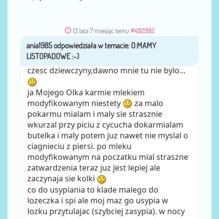
13 lata 7 miesiąc temu
#492992
ania1985
przez
czesc dziewczyny,dawno mnie tu nie bylo...
ja Mojego Olka karmie mlekiem
modyfikowanym niestety
za malo
pokarmu mialam i maly sie strasznie
wkurzal przy piciu z cycucha dokarmialam
butelka i maly potem juz nawet nie myslal o
ciagnieciu z piersi. po mleku
modyfikowanym na poczatku mial straszne
zatwardzenia teraz juz jest lepiej ale
zaczynaja sie kolki
co do usypiania to klade malego do
lozeczka i spi ale moj maz go usypia w
lozku przytulajac (szybciej zasypia). w nocy