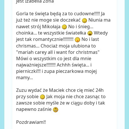
jest Izabella Zofia
Gorla te święta będą za to cudowne!!!!! Ja
już też nie moge sie doczekać
Niunia ma
nawet strój Mikołaja
No i śnieg...
choinka... te wszystkie światełka
Wtedy
jest tak romantycznie!!!!!!!!!
No i last
chrismas... Chociaż moja ulubiona to
"mariah carey all i want for christmas"
Mówi o wszystkim co jest dla mnie
najważniejsze!!!!!!!! Achhh święta... i
pierniczki!!! i zupa pieczarkowa mojej
mamy...
Zuzu wydać że Maciek chce cię mieć 24h
przy sobie
Jak moja nie chce zasnąc to
zawsze sobie myśle że w ciągu doby i tak
napewno zaśnie
Pozdrawiam!!