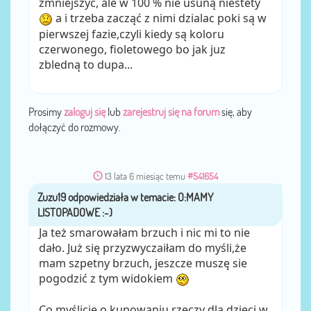
zmniejszyc, ale w 100 % nie usuną niestety
a i trzeba zacząć z nimi dzialac poki są w
pierwszej fazie,czyli kiedy są koloru
czerwonego, fioletowego bo jak juz
zbledną to dupa...
Prosimy
zaloguj się
lub
zarejestruj się na forum
się, aby
dołączyć do rozmowy.
13 lata 6 miesiąc temu
#541654
Zuzu19
przez
Ja też smarowałam brzuch i nic mi to nie
dało. Już się przyzwyczaiłam do myśli,że
mam szpetny brzuch, jeszcze muszę sie
pogodzić z tym widokiem
Co myślicie o kupowaniu rzeczy dla dzieci w