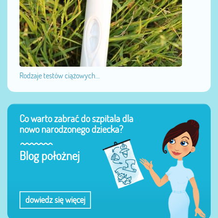
Rodzaje testów ciążowych...
Co warto zabrać do szpitala dla
nowo narodzonego dziecka?
Blog położnej
dowiedz się więcej