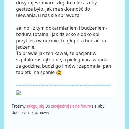
dosypujesz miareczkę do mleka żeby
gestsze było, jak ma skłonność do
ulewania. u nas się sprawdza
aa! no i z tym dokarmianiem i budzeniem-
bzdura totalna!! jak dziecko słodko spi i
przybiera w normie, to głupota budzić na
jedzenie.
To prawie jak ten kawał, że pacjent w
szpitalu zasnął sobie, a pielegniara wpada
za godzinę, budzi go i mówi: zapomniał pan
tabletki na spanie
Prosimy
zaloguj się
lub
zarejestruj się na forum
się, aby
dołączyć do rozmowy.