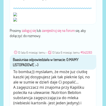
Prosimy
zaloguj się
lub
zarejestruj się na forum
się, aby
dołączyć do rozmowy.
13 lata 6 miesiąc temu
-
13 lata 6 miesiąc temu
#542283
Baasiuniaa
przez
To bomba;)) myslałam, że może juz ciutkę
kaszki jej dosypujesz jak tak pieknie śpi, no
ale w sumie w dzień daje Ci popalić...
A zagęszczacz mi znajoma przy Kapiśku
poleciła na ulewanie: Nutriton Bebilon
substancja zagęszczającza do mleka
(niebieski kartonik- jest jeden jedyny) i