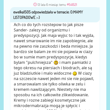
13 lata 6 miesiąc temu
#541521
ewelka1505
przez
Ach co do tych rozstepow to jak pisze
Sander- zalezy od organizmu i
predyspozycji. Jak maja wyjsc to i tak wyjda,
nawet smarowanie im nie zapobiegnie, ale
na pewno nie zaszkodzi i beda mniejsze. Ja
bardzo sie balam ze mi sie pojawia w ciazy
bo w sumie mam predyspozycje, kiedys
bylam "pulchniejsza"
i mam pamiatki z
tego okresu na piersiach i biodrach, ale są
juz bladziutkie i malo widoczne
W ciazy
na szczescie nawet jeden mi sie nie pojawil,
a smarowalam sie tylko oliwka w zelu i
kremem nawilzającym. Niestety nie ma
sposobu na ich całkowite zlikwidowanie.
Kremy i rozne zabiegi kosmetyczne jak
mikrodermabrazja mogą je spłycic i