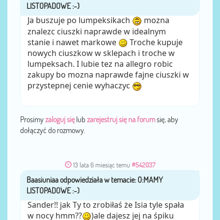
Ja buszuje po lumpeksikach
mozna
znalezc ciuszki naprawde w idealnym
stanie i nawet markowe
Troche kupuje
nowych ciuszkow w sklepach i troche w
lumpeksach. I lubie tez na allegro robic
zakupy bo mozna naprawde fajne ciuszki w
przystepnej cenie wyhaczyc
Prosimy
zaloguj się
lub
zarejestruj się na forum
się, aby
dołączyć do rozmowy.
13 lata 6 miesiąc temu
#542037
Baasiuniaa
przez
Sander!! jak Ty to zrobiłaś że Isia tyle spała
w nocy hmm??
)ale dajesz jej na śpiku