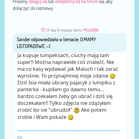
Prosimy
zaloguj się
lub
zarejestruj się na forum
się, aby
dołączyć do rozmowy.
13 lata 6 miesiąc temu
#542099
Sander
przez
Ja kupuje lumpeksach, ciuchy mają tam
super!! Można naprawde coś znaleźć. Nie
ma co kasy wydawać jak Maluch i tak zaraz
wyrośnie. To przynajmniej moje zdanie
Dziś Isia miała ubrany pajacyk z lumpiku z
panterke - kupiłam go dawno temu...
bardzo czekałam żeby go ubrać i dziś się
doczekałam!! Tylko zdjęcia nie zdążyłam
zrobić bo sie "ubrudził"
Ake potem
zrobie i Wam pokaże