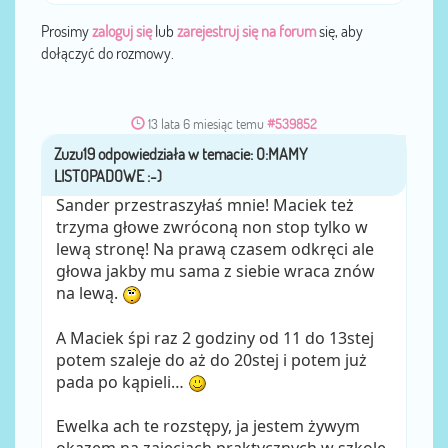
Prosimy
zaloguj się
lub
zarejestruj się na forum
się, aby
dołączyć do rozmowy.
13 lata 6 miesiąc temu
#539852
Zuzu19
przez
Sander przestraszyłaś mnie! Maciek też
trzyma głowe zwróconą non stop tylko w
lewą stronę! Na prawą czasem odkręci ale
głowa jakby mu sama z siebie wraca znów
na lewą.
A Maciek śpi raz 2 godziny od 11 do 13stej
potem szaleje do aż do 20stej i potem już
pada po kąpieli…
Ewelka ach te rozstępy, ja jestem żywym
okazem na zajęciach praktycznych w szkole