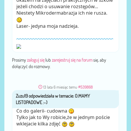
jeżeli chodzi o usuwanie rozstępów…
Niestety Mikrodermabrazja ich nie rusza.
Laser- jedyna moja nadzieja.
Prosimy
zaloguj się
lub
zarejestruj się na forum
się, aby
dołączyć do rozmowy.
13 lata 6 miesiąc temu
#539868
Zuzu19
przez
Co do galerii- cudowna
Tylko jak to Wy robicie,że w jednym poście
wklejacie kilka zdjęć