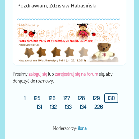
Pozdrawiam, Zdzisław Habasiński
Prosimy
zaloguj się
lub
zarejestruj się na forum
się, aby
dołączyć do rozmowy.
1
125
126
127
128
129
130
131
132
133
134
226
Moderatorzy:
ilona