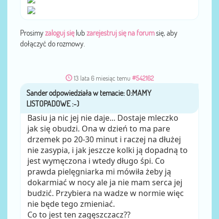
Prosimy
zaloguj się
lub
zarejestruj się na forum
się, aby
dołączyć do rozmowy.
13 lata 6 miesiąc temu
#542162
Sander
przez
Basiu ja nic jej nie daje... Dostaje mleczko
jak się obudzi. Ona w dzień to ma pare
drzemek po 20-30 minut i raczej na dłużej
nie zasypia, i jak jeszcze kolki ją dopadną to
jest wymęczona i wtedy długo śpi. Co
prawda pielęgniarka mi mówiła żeby ją
dokarmiać w nocy ale ja nie mam serca jej
budzić. Przybiera na wadze w normie więc
nie będe tego zmieniać.
Co to jest ten zagęszczacz??