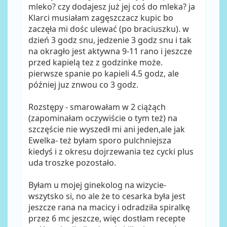
mleko? czy dodajesz już jej coś do mleka? ja
Klarci musiałam zagęszczacz kupic bo
zaczęła mi dośc ulewać (po braciuszku). w
dzień 3 godz snu, jedzenie 3 godz snu i tak
na okragło jest aktywna 9-11 rano i jeszcze
przed kapielą tez z godzinke może.
pierwsze spanie po kapieli 4.5 godz, ale
później juz znwou co 3 godz.
Rozstępy - smarowałam w 2 ciążąch
(zapominałam oczywiście o tym też) na
szczęście nie wyszedł mi ani jeden,ale jak
Ewelka- też byłam sporo pulchniejsza
kiedyś i z okresu dojrzewania tez cycki plus
uda troszke pozostało.
Byłam u mojej ginekolog na wizycie-
wszytsko si, no ale że to cesarka była jest
jeszcze rana na macicy i odradziła spiralkę
przez 6 mc jeszcze, więc dostłam recepte