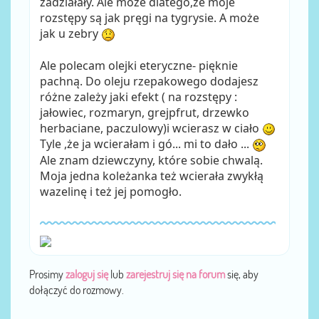
zadziałały. Ale może dlatego,że moje
rozstępy są jak pręgi na tygrysie. A może
jak u zebry
Ale polecam olejki eteryczne- pięknie
pachną. Do oleju rzepakowego dodajesz
różne zależy jaki efekt ( na rozstępy :
jałowiec, rozmaryn, grejpfrut, drzewko
herbaciane, paczulowy)i wcierasz w ciało
Tyle ,że ja wcierałam i gó... mi to dało ...
Ale znam dziewczyny, które sobie chwalą.
Moja jedna koleżanka też wcierała zwykłą
wazelinę i też jej pomogło.
Prosimy
zaloguj się
lub
zarejestruj się na forum
się, aby
dołączyć do rozmowy.