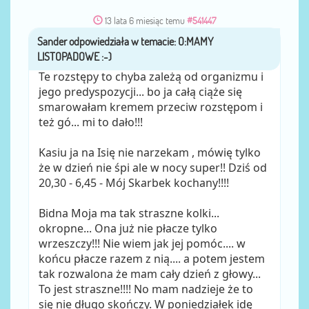
13 lata 6 miesiąc temu
#541447
Sander
przez
Te rozstępy to chyba zależą od organizmu i
jego predyspozycji... bo ja całą ciąże się
smarowałam kremem przeciw rozstępom i
też gó... mi to dało!!!
Kasiu ja na Isię nie narzekam , mówię tylko
że w dzień nie śpi ale w nocy super!! Dziś od
20,30 - 6,45 - Mój Skarbek kochany!!!!
Bidna Moja ma tak straszne kolki...
okropne... Ona już nie płacze tylko
wrzeszczy!!! Nie wiem jak jej pomóc.... w
końcu płacze razem z nią.... a potem jestem
tak rozwalona że mam cały dzień z głowy...
To jest straszne!!!! No mam nadzieje że to
się nie długo skończy. W poniedziałek idę