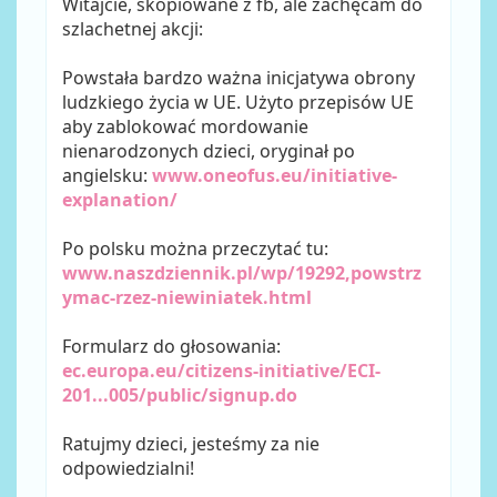
Witajcie, skopiowane z fb, ale zachęcam do
szlachetnej akcji:
Powstała bardzo ważna inicjatywa obrony
ludzkiego życia w UE. Użyto przepisów UE
aby zablokować mordowanie
nienarodzonych dzieci, oryginał po
angielsku:
www.oneofus.eu/initiative-
explanation/
Po polsku można przeczytać tu:
www.naszdziennik.pl/wp/19292,powstrz
ymac-rzez-niewiniatek.html
Formularz do głosowania:
ec.europa.eu/citizens-initiative/ECI-
201...005/public/signup.do
Ratujmy dzieci, jesteśmy za nie
odpowiedzialni!