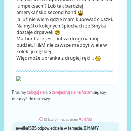
lumpeksach ? Lub tak bardziej
amerykańsko second hand
Ja już nie wiem gdzie mam kupować ciuszki.
Na myśl o kolejnych śpiochach ze Smyka
dostaje drgawek
Mather Care jest ciut za drogi na mój
budżet. H&M nie zawsze ma zbyt wiele w
kolekcji męskiej...
Więc może ubranka z drugiej ręki...
Prosimy
zaloguj się
lub
zarejestruj się na forum
się, aby
dołączyć do rozmowy.
13 lata 6 miesiąc temu
#541760
ewelka1505
przez