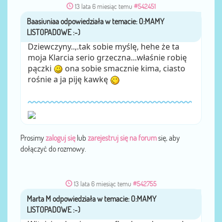
13 lata 6 miesiąc temu
#542451
Baasiuniaa
przez
Dziewczyny..,.tak sobie myślę, hehe że ta
moja Klarcia serio grzeczna...właśnie robię
pączki
ona sobie smacznie kima, ciasto
rośnie a ja piję kawkę
Prosimy
zaloguj się
lub
zarejestruj się na forum
się, aby
dołączyć do rozmowy.
13 lata 6 miesiąc temu
#542755
Marta M
przez