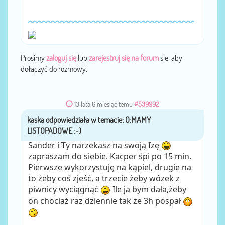
Prosimy
zaloguj się
lub
zarejestruj się na forum
się, aby
dołączyć do rozmowy.
13 lata 6 miesiąc temu
#539992
kaska
przez
Sander i Ty narzekasz na swoją Izę
zapraszam do siebie. Kacper śpi po 15 min.
Pierwsze wykorzystuję na kąpiel, drugie na
to żeby coś zjeść, a trzecie żeby wózek z
piwnicy wyciągnąć
Ile ja bym dała,żeby
on chociaż raz dziennie tak ze 3h pospał