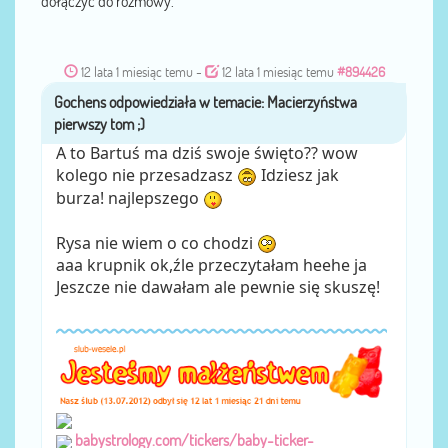
dołączyć do rozmowy.
12 lata 1 miesiąc temu
-
12 lata 1 miesiąc temu
#894426
Gochens
przez
A to Bartuś ma dziś swoje święto?? wow
kolego nie przesadzasz
Idziesz jak
burza! najlepszego
Rysa nie wiem o co chodzi
aaa krupnik ok,źle przeczytałam heehe ja
Jeszcze nie dawałam ale pewnie się skuszę!
babystrology.com/tickers/baby-ticker-