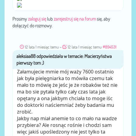
Prosimy
zaloguj się
lub
zarejestruj się na forum
się, aby
dołączyć do rozmowy.
12 lata 1 miesiąc temu
-
12 lata 1 miesiąc temu
#894531
aleksiaa88
przez
Załamujecie mmie mój waży 7600 ostatnio
jak była pielęgniarka to mówiła czemu tak
mało to mówię że jeśc je że robaków też nie
ma bo sie pytała tylko cały czas lata jak
opętany a ona jakbym chciała to moge iśc
do doktorki naściemniać żeby badania mu
zrobić.
Jakby nap miał anemie to co mało na wadze
przybiera? Ale rosnąc rośnie i chodzi sam
więc jakiś upośledzony nie jest tylko ta