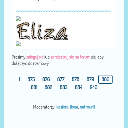
Prosimy
zaloguj się
lub
zarejestruj się na forum
się, aby
dołączyć do rozmowy.
1
875
876
877
878
879
880
881
882
883
884
940
Moderatorzy:
kasiora
,
ilona
,
natmur11