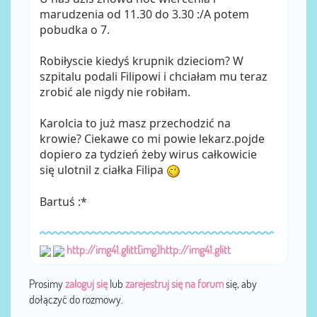
marudzenia od 11.30 do 3.30 :/A potem
pobudka o 7.
Robiłyscie kiedyś krupnik dzieciom? W
szpitalu podali Filipowi i chciałam mu teraz
zrobić ale nigdy nie robiłam.
Karolcia to już masz przechodzić na
krowie? Ciekawe co mi powie lekarz.pojde
dopiero za tydzień żeby wirus całkowicie
się ulotnil z ciałka Filipa
Bartuś :*
http://img41.glitt[img]http://img41.glitt
Prosimy
zaloguj się
lub
zarejestruj się na forum
się, aby
dołączyć do rozmowy.