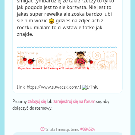
smigac tymbardziej ze takie rzeczy to tylko
jak pogoda jest to sie korzysta. Nie jest to
jakas super rewelka ale zoska bardzo lubi
sie nim wozic
gdzies na zdjeciach z
roczku mialam to ci wstawie fotke jak
znajde.
[link=https://www.suwaczki.com/]
[/link]
Prosimy
zaloguj się
lub
zarejestruj się na forum
się, aby
dołączyć do rozmowy.
12 lata 1 miesiąc temu
#894524