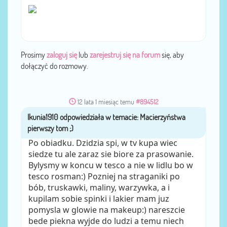
Prosimy
zaloguj się
lub
zarejestruj się na forum
się, aby
dołączyć do rozmowy.
12 lata 1 miesiąc temu
#894512
Ikunia1910
przez
Po obiadku. Dzidzia spi, w tv kupa wiec
siedze tu ale zaraz sie biore za prasowanie.
Bylysmy w koncu w tesco a nie w lidlu bo w
tesco rosman:) Pozniej na straganiki po
bób, truskawki, maliny, warzywka, a i
kupilam sobie spinki i lakier mam juz
pomysla w glowie na makeup:) nareszcie
bede piekna wyjde do ludzi a temu niech