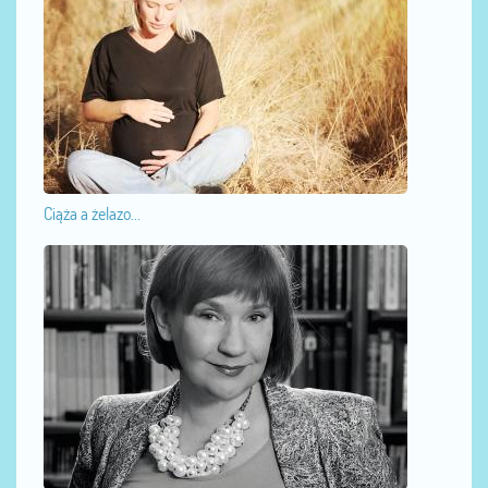
Ciąża a żelazo...