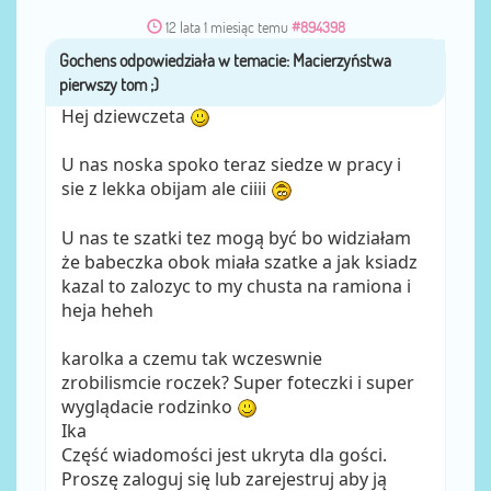
12 lata 1 miesiąc temu
#894398
Gochens
przez
Hej dziewczeta
U nas noska spoko teraz siedze w pracy i
sie z lekka obijam ale ciiii
U nas te szatki tez mogą być bo widziałam
że babeczka obok miała szatke a jak ksiadz
kazal to zalozyc to my chusta na ramiona i
heja heheh
karolka a czemu tak wczeswnie
zrobilismcie roczek? Super foteczki i super
wyglądacie rodzinko
Ika
Część wiadomości jest ukryta dla gości.
Proszę zaloguj się lub zarejestruj aby ją