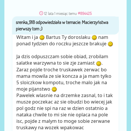
12 lata 1 miesiąc temu
#894425
srenka_918
przez
Witam i ja
Bartus Ty doroslaku
nam
ponad tydzien do roczku jeszcze brakuje
Ja dzis odpuszczam sobie obiad, zrobilam
salatke warzywna to sie zje zamiast
.
Zaraz pojde troche truskawek zerwac bo
mama mowila ze sie koncza a ja mam tylko
5 sloiczkow kompotu, troche malo jak na
moje pijanstwo
Pawelek wlasnie na drzemke zasnal, to i tak
musze poczekac az sie obudzi bo wiecej jak
pol godz nie spi na raz w dzien ostatnio a
nataka chwile to mi sie nie oplaca na pole
isc, pojde z malym to moge sobie zerwane
truskawy na wozek wpakowac