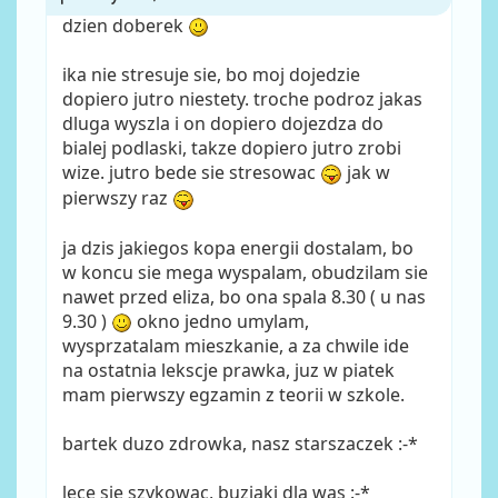
dzien doberek
ika nie stresuje sie, bo moj dojedzie
dopiero jutro niestety. troche podroz jakas
dluga wyszla i on dopiero dojezdza do
bialej podlaski, takze dopiero jutro zrobi
wize. jutro bede sie stresowac
jak w
pierwszy raz
ja dzis jakiegos kopa energii dostalam, bo
w koncu sie mega wyspalam, obudzilam sie
nawet przed eliza, bo ona spala 8.30 ( u nas
9.30 )
okno jedno umylam,
wysprzatalam mieszkanie, a za chwile ide
na ostatnia lekscje prawka, juz w piatek
mam pierwszy egzamin z teorii w szkole.
bartek duzo zdrowka, nasz starszaczek :-*
lece sie szykowac, buziaki dla was :-*