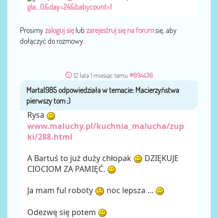
gla...0&day=24&babycount=1
Prosimy
zaloguj się
lub
zarejestruj się na forum
się, aby
dołączyć do rozmowy.
12 lata 1 miesiąc temu
#894436
Marta1985
przez
Rysa
www.maluchy.pl/kuchnia_malucha/zup
ki/288.html
A Bartuś to już duży chłopak
DZIĘKUJE
CIOCIOM ZA PAMIĘĆ.
Ja mam ful roboty
noc lepsza ...
Odezwę się potem