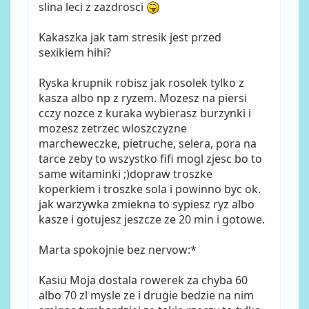
slina leci z zazdrosci
Kakaszka jak tam stresik jest przed
sexikiem hihi?
Ryska krupnik robisz jak rosolek tylko z
kasza albo np z ryzem. Mozesz na piersi
cczy nozce z kuraka wybierasz burzynki i
mozesz zetrzec wloszczyzne
marcheweczke, pietruche, selera, pora na
tarce zeby to wszystko fifi mogl zjesc bo to
same witaminki ;)dopraw troszke
koperkiem i troszke sola i powinno byc ok.
jak warzywka zmiekna to sypiesz ryz albo
kasze i gotujesz jeszcze ze 20 min i gotowe.
Marta spokojnie bez nervow:*
Kasiu Moja dostala rowerek za chyba 60
albo 70 zl mysle ze i drugie bedzie na nim