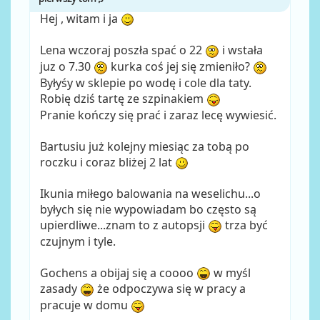
Hej , witam i ja
Lena wczoraj poszła spać o 22
i wstała
juz o 7.30
kurka coś jej się zmieniło?
Byłyśy w sklepie po wodę i cole dla taty.
Robię dziś tartę ze szpinakiem
Pranie kończy się prać i zaraz lecę wywiesić.
Bartusiu już kolejny miesiąc za tobą po
roczku i coraz bliżej 2 lat
Ikunia miłego balowania na weselichu...o
byłych się nie wypowiadam bo często są
upierdliwe...znam to z autopsji
trza być
czujnym i tyle.
Gochens a obijaj się a coooo
w myśl
zasady
że odpoczywa się w pracy a
pracuje w domu