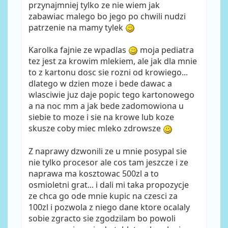
przynajmniej tylko ze nie wiem jak
zabawiac malego bo jego po chwili nudzi
patrzenie na mamy tylek
Karolka fajnie ze wpadlas
moja pediatra
tez jest za krowim mlekiem, ale jak dla mnie
to z kartonu dosc sie rozni od krowiego...
dlatego w dzien moze i bede dawac a
wlasciwie juz daje popic tego kartonowego
a na noc mm a jak bede zadomowiona u
siebie to moze i sie na krowe lub koze
skusze coby miec mleko zdrowsze
Z naprawy dzwonili ze u mnie posypal sie
nie tylko procesor ale cos tam jeszcze i ze
naprawa ma kosztowac 500zl a to
osmioletni grat... i dali mi taka propozycje
ze chca go ode mnie kupic na czesci za
100zl i pozwola z niego dane ktore ocalaly
sobie zgracto sie zgodzilam bo powoli