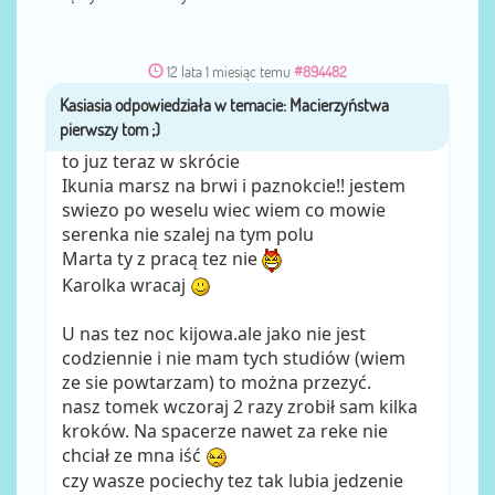
12 lata 1 miesiąc temu
#894482
Kasiasia
przez
to juz teraz w skrócie
Ikunia marsz na brwi i paznokcie!! jestem
swiezo po weselu wiec wiem co mowie
serenka nie szalej na tym polu
Marta ty z pracą tez nie
Karolka wracaj
U nas tez noc kijowa.ale jako nie jest
codziennie i nie mam tych studiów (wiem
ze sie powtarzam) to można przezyć.
nasz tomek wczoraj 2 razy zrobił sam kilka
kroków. Na spacerze nawet za reke nie
chciał ze mna iść
czy wasze pociechy tez tak lubia jedzenie