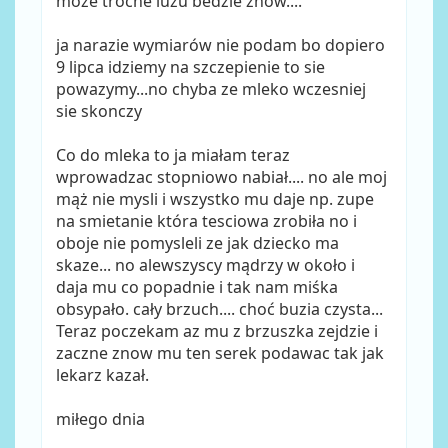
moze troche luzu bedzie znow....
ja narazie wymiarów nie podam bo dopiero
9 lipca idziemy na szczepienie to sie
powazymy...no chyba ze mleko wczesniej
sie skonczy
Co do mleka to ja miałam teraz
wprowadzac stopniowo nabiał.... no ale moj
mąż nie mysli i wszystko mu daje np. zupe
na smietanie która tesciowa zrobiła no i
oboje nie pomysleli ze jak dziecko ma
skaze... no alewszyscy mądrzy w około i
daja mu co popadnie i tak nam miśka
obsypało. cały brzuch.... choć buzia czysta...
Teraz poczekam az mu z brzuszka zejdzie i
zaczne znow mu ten serek podawac tak jak
lekarz kazał.
miłego dnia