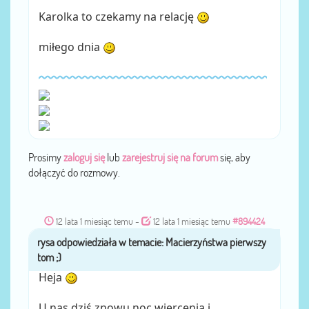
Karolka to czekamy na relację
miłego dnia
Prosimy
zaloguj się
lub
zarejestruj się na forum
się, aby
dołączyć do rozmowy.
12 lata 1 miesiąc temu
-
12 lata 1 miesiąc temu
#894424
rysa
przez
Heja
U nas dziś znowu noc wiercenia i