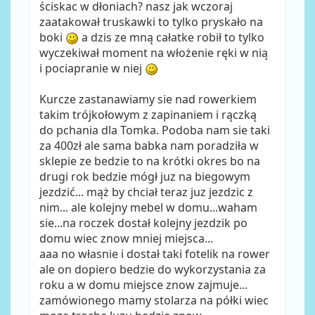
ściskac w dłoniach? nasz jak wczoraj
zaatakował truskawki to tylko pryskało na
boki
a dzis ze mną całatke robił to tylko
wyczekiwał moment na włożenie ręki w nią
i pociapranie w niej
Kurcze zastanawiamy sie nad rowerkiem
takim trójkołowym z zapinaniem i rączką
do pchania dla Tomka. Podoba nam sie taki
za 400zł ale sama babka nam poradziła w
sklepie ze bedzie to na krótki okres bo na
drugi rok bedzie mógł juz na biegowym
jezdzić... mąż by chciał teraz juz jezdzic z
nim... ale kolejny mebel w domu...waham
sie...na roczek dostał kolejny jezdzik po
domu wiec znow mniej miejsca...
aaa no własnie i dostał taki fotelik na rower
ale on dopiero bedzie do wykorzystania za
roku a w domu miejsce znow zajmuje...
zamówionego mamy stolarza na półki wiec