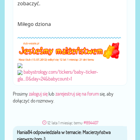
zobaczyć.
Miłego dziona
babystrology.com/tickers/baby-ticker-
gla...0&day=24&babycount=1
Prosimy
zaloguj się
lub
zarejestruj się na forum
się, aby
dołączyć do rozmowy.
12 lata 1 miesiąc temu
#894407
Hania84
przez