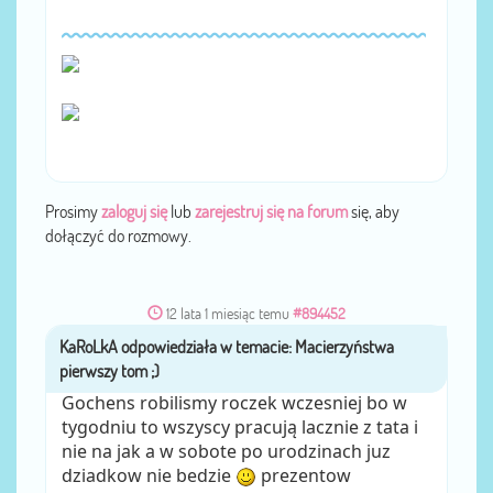
Prosimy
zaloguj się
lub
zarejestruj się na forum
się, aby
dołączyć do rozmowy.
12 lata 1 miesiąc temu
#894452
KaRoLkA
przez
Gochens robilismy roczek wczesniej bo w
tygodniu to wszyscy pracują lacznie z tata i
nie na jak a w sobote po urodzinach juz
dziadkow nie bedzie
prezentow