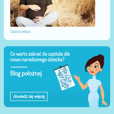
Ciąża a żelazo...
Co warto zabrać do szpitala dla
nowo narodzonego dziecka?
Blog położnej
dowiedz się więcej