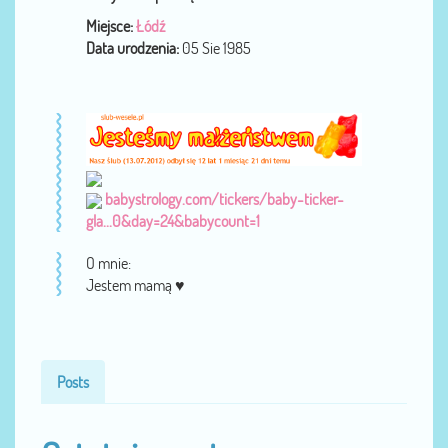
Miejsce:
Łódź
Data urodzenia:
05 Sie 1985
babystrology.com/tickers/baby-ticker-
gla...0&day=24&babycount=1
O mnie:
Jestem mamą ♥
Posts