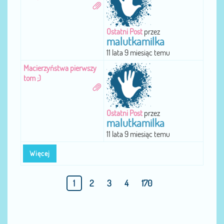
Ostatni Post
przez
malutkamilka
11 lata 9 miesiąc temu
Macierzyństwa pierwszy
tom ;)
Ostatni Post
przez
malutkamilka
11 lata 9 miesiąc temu
Więcej
1
2
3
4
170