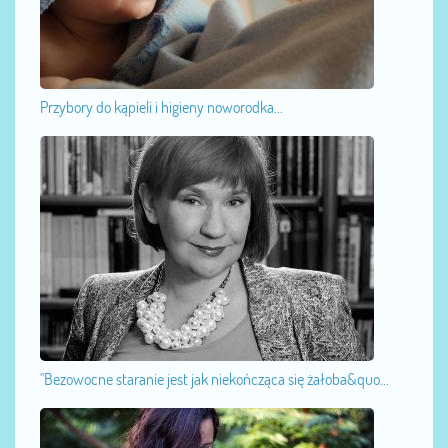
Przybory do kąpieli i higieny noworodka...
"Bezowocne staranie jest jak niekończąca się żałoba&quo...