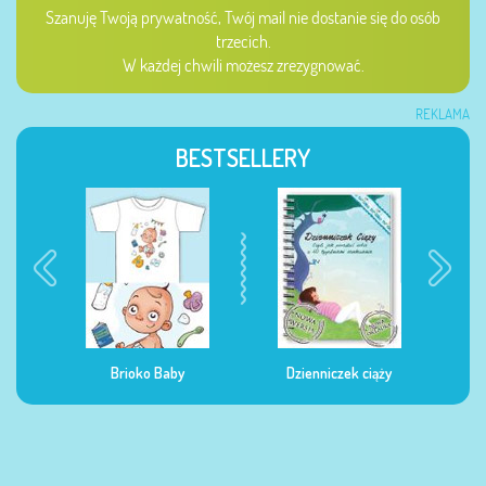
Szanuję Twoją prywatność, Twój mail nie dostanie się do osób
trzecich.
W każdej chwili możesz zrezygnować.
REKLAMA
BESTSELLERY
Dzienniczek ciąży
Dzienniczek żywienia
Dzi