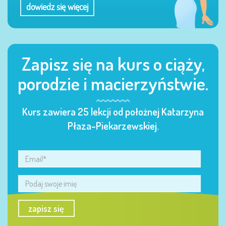
dowiedz się więcej
Zapisz się na kurs o ciąży,
porodzie i macierzyństwie.
Kurs zawiera 25 lekcji od położnej Katarzyna
Płaza-Piekarzewskiej.
zapisz się