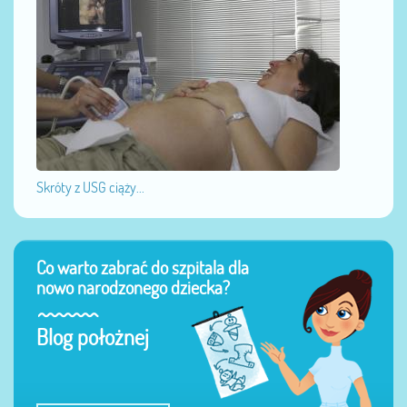
Skróty z USG ciąży...
Co warto zabrać do szpitala dla
nowo narodzonego dziecka?
Blog położnej