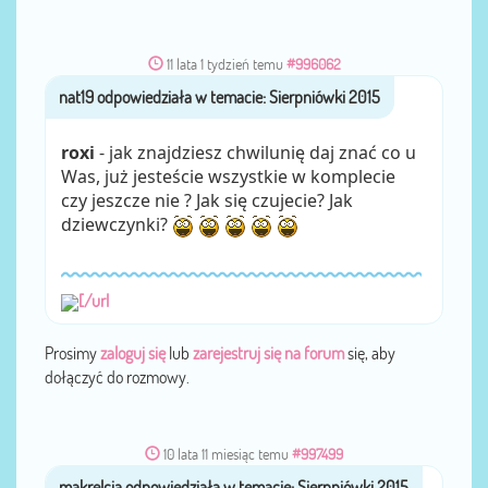
11 lata 1 tydzień temu
#996062
nat19
przez
roxi
- jak znajdziesz chwilunię daj znać co u
Was, już jesteście wszystkie w komplecie
czy jeszcze nie ? Jak się czujecie? Jak
dziewczynki?
[/url
Prosimy
zaloguj się
lub
zarejestruj się na forum
się, aby
dołączyć do rozmowy.
10 lata 11 miesiąc temu
#997499
makrelcia
przez