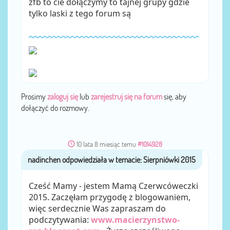
zfb to cie dołączymy to tajnej grupy gdzie
tylko laski z tego forum są
Prosimy
zaloguj się
lub
zarejestruj się na forum
się, aby
dołączyć do rozmowy.
10 lata 8 miesiąc temu
#1014928
nadinchen
przez
Cześć Mamy - jestem Mamą Czerwcóweczki
2015. Zaczęłam przygodę z blogowaniem,
więc serdecznie Was zapraszam do
podczytywania:
www.macierzynstwo-