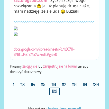
raz.blogspot.com
. Życzę szczęśliwego
rozwiązania
Ja już planuję drugą ciążę,
mam nadzieję, że się uda
Buziaki
docs.google.com/spreadsheets/d/1267H-
8N6...J4ZfZMx7w/edit#gid=0
Prosimy
zaloguj się
lub
zarejestruj się na forum
się, aby
dołączyć do rozmowy.
1
113
114
115
116
117
118
119
120
12
122
Moderatorzy:
kasiora
,
ilona
,
natmur11