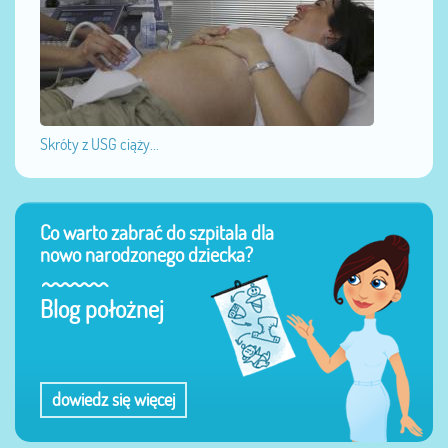
Skróty z USG ciąży...
Co warto zabrać do szpitala dla
nowo narodzonego dziecka?
Blog położnej
dowiedz się więcej