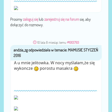
Prosimy
zaloguj się
lub
zarejestruj się na forum
się, aby
dołączyć do rozmowy.
10 lata 8 miesiąc temu
#1013793
andzia_zg
przez
A u mnie jelitowka. W nocy myślałam,że się
wykoncze
porostu masakra