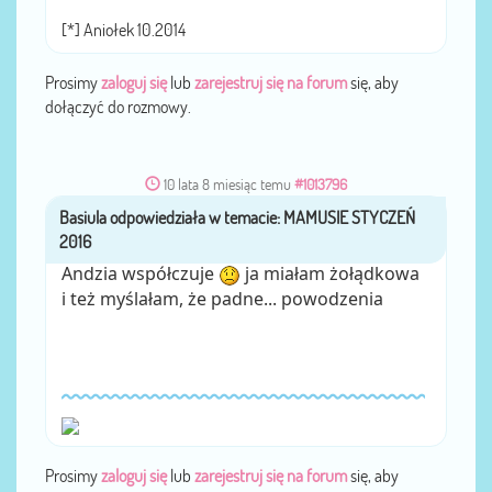
[*] Aniołek 10.2014
Prosimy
zaloguj się
lub
zarejestruj się na forum
się, aby
dołączyć do rozmowy.
10 lata 8 miesiąc temu
#1013796
Basiula
przez
Andzia współczuje
ja miałam żołądkowa
i też myślałam, że padne... powodzenia
Prosimy
zaloguj się
lub
zarejestruj się na forum
się, aby