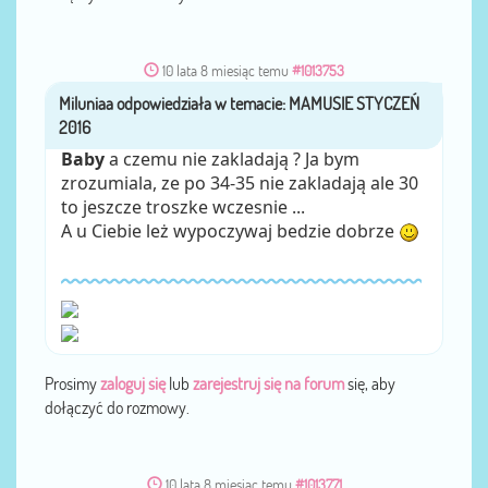
10 lata 8 miesiąc temu
#1013753
Miluniaa
przez
Baby
a czemu nie zakladają ? Ja bym
zrozumiala, ze po 34-35 nie zakladają ale 30
to jeszcze troszke wczesnie ...
A u Ciebie leż wypoczywaj bedzie dobrze
Prosimy
zaloguj się
lub
zarejestruj się na forum
się, aby
dołączyć do rozmowy.
10 lata 8 miesiąc temu
#1013771