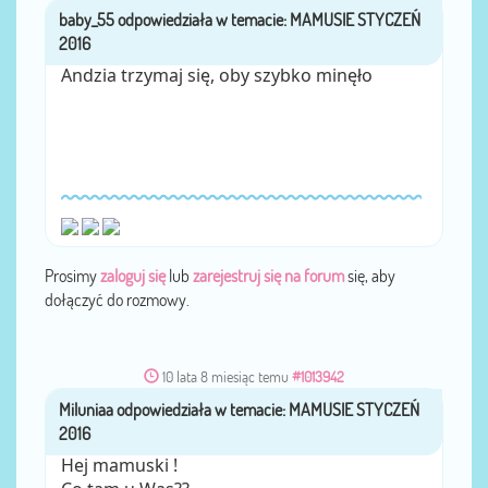
baby_55
przez
Andzia trzymaj się, oby szybko minęło
Prosimy
zaloguj się
lub
zarejestruj się na forum
się, aby
dołączyć do rozmowy.
10 lata 8 miesiąc temu
#1013942
Miluniaa
przez
Hej mamuski !