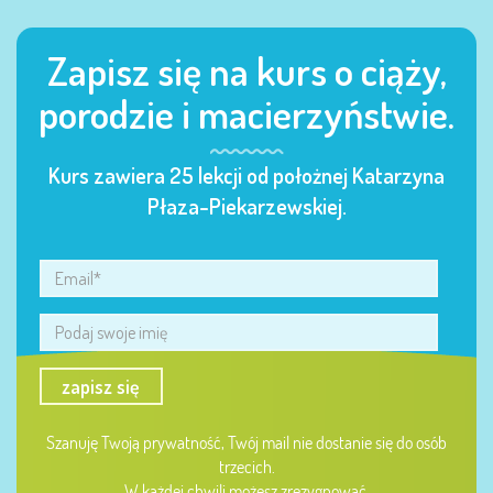
Zapisz się na kurs o ciąży,
porodzie i macierzyństwie.
Kurs zawiera 25 lekcji od położnej Katarzyna
Płaza-Piekarzewskiej.
zapisz się
Szanuję Twoją prywatność, Twój mail nie dostanie się do osób
trzecich.
W każdej chwili możesz zrezygnować.