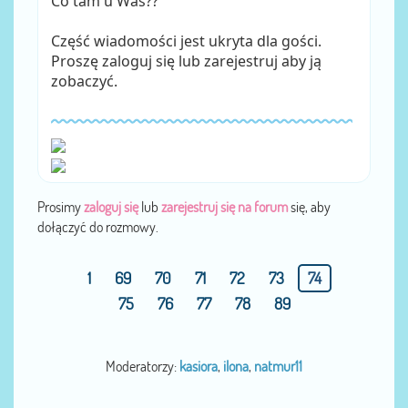
Co tam u Was??
Część wiadomości jest ukryta dla gości.
Proszę zaloguj się lub zarejestruj aby ją
zobaczyć.
Prosimy
zaloguj się
lub
zarejestruj się na forum
się, aby
dołączyć do rozmowy.
1
69
70
71
72
73
74
75
76
77
78
89
Moderatorzy:
kasiora
,
ilona
,
natmur11