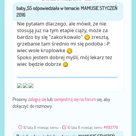
baby_55
przez
Nie pytałam dlaczego, ale mówił, że nie
stosują juz na tym etapie ciąży, może za
bardzo by się "zakorkowalo"
zresztą,
grzebanie tam średnio mi się podoba :-P
wiec wole kroplowke
Spoko jestem dobrej myśli, mój lekarz tez
wiec będzie dobrze
Prosimy
zaloguj się
lub
zarejestruj się na forum
się, aby
dołączyć do rozmowy.
10 lata 8 miesiąc temu
-
10 lata 8 miesiąc temu
#1013779
Basiula
przez