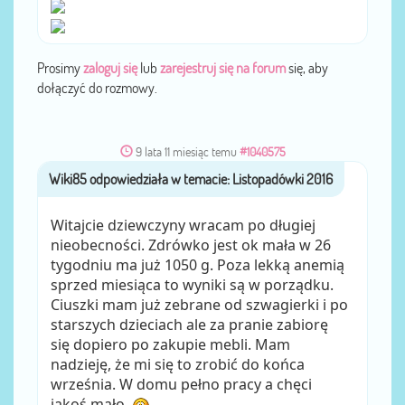
Prosimy
zaloguj się
lub
zarejestruj się na forum
się, aby
dołączyć do rozmowy.
9 lata 11 miesiąc temu
#1040575
Wiki85
przez
Witajcie dziewczyny wracam po długiej
nieobecności. Zdrówko jest ok mała w 26
tygodniu ma już 1050 g. Poza lekką anemią
sprzed miesiąca to wyniki są w porządku.
Ciuszki mam już zebrane od szwagierki i po
starszych dzieciach ale za pranie zabiorę
się dopiero po zakupie mebli. Mam
nadzieję, że mi się to zrobić do końca
września. W domu pełno pracy a chęci
jakoś mało.