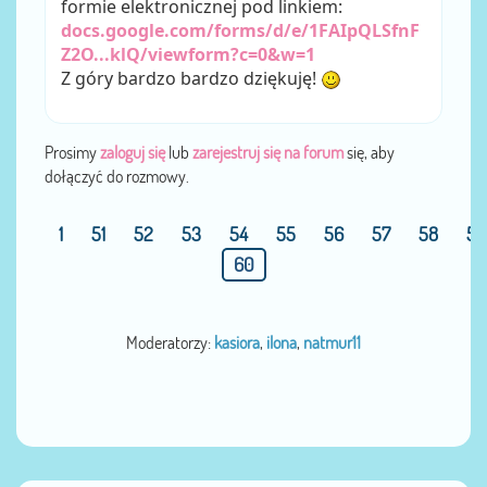
formie elektronicznej pod linkiem:
docs.google.com/forms/d/e/1FAIpQLSfnF
Z2O...klQ/viewform?c=0&w=1
Z góry bardzo bardzo dziękuję!
Prosimy
zaloguj się
lub
zarejestruj się na forum
się, aby
dołączyć do rozmowy.
1
51
52
53
54
55
56
57
58
59
60
Moderatorzy:
kasiora
,
ilona
,
natmur11