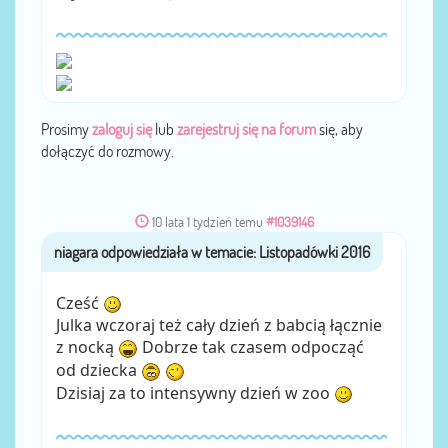
Prosimy
zaloguj się
lub
zarejestruj się na forum
się, aby
dołączyć do rozmowy.
10 lata 1 tydzień temu
#1039146
niagara
przez
Cześć
Julka wczoraj też cały dzień z babcią łącznie
z nocką
Dobrze tak czasem odpocząć
od dziecka
Dzisiaj za to intensywny dzień w zoo