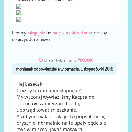
Prosimy
zaloguj się
lub
zarejestruj się na forum
się, aby
dołączyć do rozmowy.
10 lata 1 tydzień temu
#1039080
moniaaak
przez
Hej Laseczki.
Czyżby forum nam klapnęło?
My wczoraj wywieźliśmy Kacpra do
rodziców- zamierzam trochę
uporządkować mieszkanie.
A żebym miała atrakcje, to popsuł mi się
prysznic- normalnie na te upały będę się
myć w misce:/. Jakaś masakra