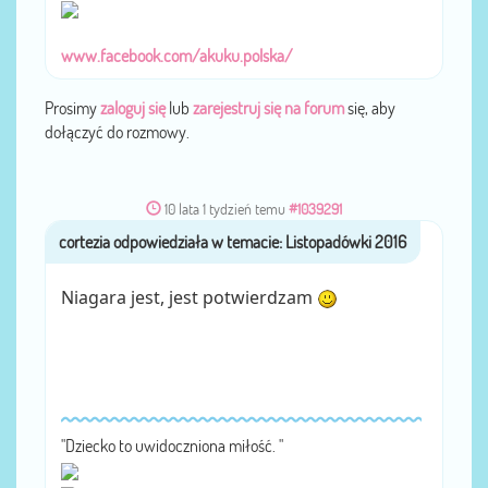
www.facebook.com/akuku.polska/
Prosimy
zaloguj się
lub
zarejestruj się na forum
się, aby
dołączyć do rozmowy.
10 lata 1 tydzień temu
#1039291
cortezia
przez
Niagara jest, jest potwierdzam
"Dziec­ko to uwi­doczniona miłość. "