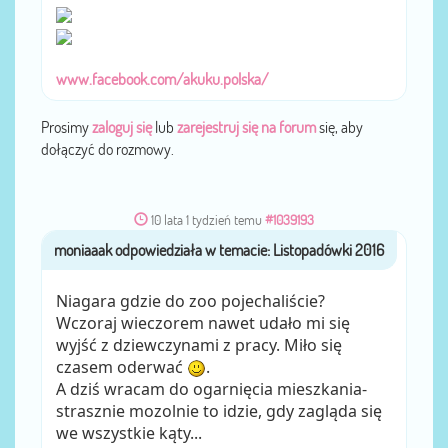
www.facebook.com/akuku.polska/
Prosimy
zaloguj się
lub
zarejestruj się na forum
się, aby
dołączyć do rozmowy.
10 lata 1 tydzień temu
#1039193
moniaaak
przez
Niagara gdzie do zoo pojechaliście?
Wczoraj wieczorem nawet udało mi się
wyjść z dziewczynami z pracy. Miło się
czasem oderwać
.
A dziś wracam do ogarnięcia mieszkania-
strasznie mozolnie to idzie, gdy zagląda się
we wszystkie kąty...