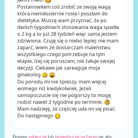
Postanowiłam coś zrobić ze swoją wagą
która niemiłosiernie rosła i poszłam do
dietetyka. Muszę wam przyznać, że po
dwóch tygodniach stosowania waga spadła
o 2 kg a to już 28 tydzień więc sama jestem
zdziwiona. Czuję się o niebo lepiej: nie mam
zaparć, wiem że dostarczam maleństwu
wszystkiego czego potrzebuje na tym
etapie, lżej się poruszam, nie żałuje swojej
decyzji. Ciekawe jak zareaguje moja
ginekolog
Do porodu mi nie śpieszy, mam więcej
wolnego niż kiedykolwiek. Jeżeli
samopoczucie się nie pogorszy to mogę
rodzić nawet 2 tygodnie po terminie.
Mam nadzieję, że częściej uda mi się pisać.
Do następnego
Prosimy
zaloguj się
lub
zarejestruj się na forum
się, aby