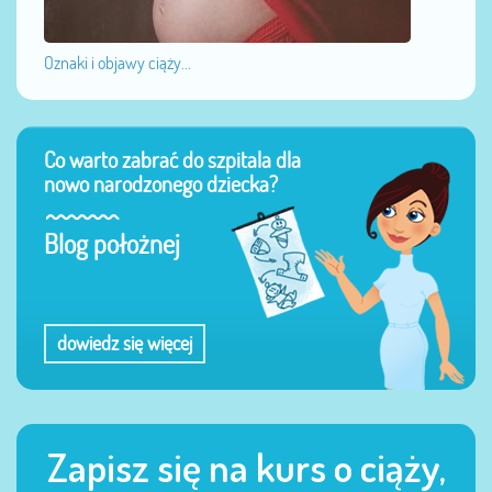
Oznaki i objawy ciąży...
Co warto zabrać do szpitala dla
nowo narodzonego dziecka?
Blog położnej
dowiedz się więcej
Zapisz się na kurs o ciąży,