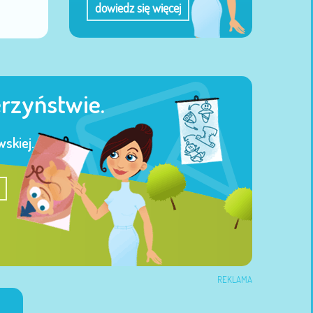
dowiedz się więcej
erzyństwie.
skiej.
REKLAMA