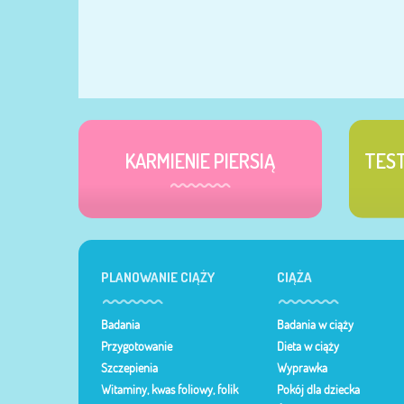
KARMIENIE PIERSIĄ
TES
PLANOWANIE CIĄŻY
CIĄŻA
Badania
Badania w ciąży
Przygotowanie
Dieta w ciąży
Szczepienia
Wyprawka
Witaminy, kwas foliowy, folik
Pokój dla dziecka