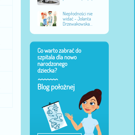
u
Niepłodności nie
widać - Jolanta
u
Drzewakowska...
u
Co warto zabrać do
szpitala dla nowo
narodzonego
u
dziecka?
Blog położnej
u