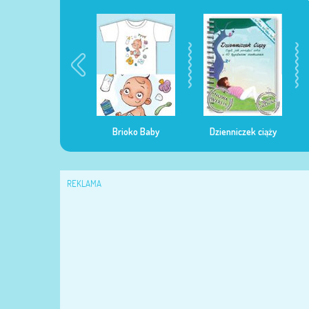
egularna mama
Brioko Baby
Dzienniczek ciąży
REKLAMA