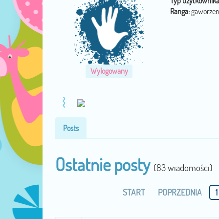
Typ użytkownika
Ranga:
gaworzen
Wylogowany
Posts
Ostatnie posty
(83 wiadomości)
START
POPRZEDNIA
1