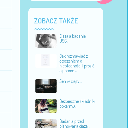
ZOBACZ TAKŻE
u
Ciąża a badanie
USG...
u
Jak rozmawiać z
otoczeniem o
niepłodności i prosić
u
o pomoc -...
Sen w ciąży...
u
Bezpieczne składniki
pokarmu...
u
Badania przed
planowaną ciążą...