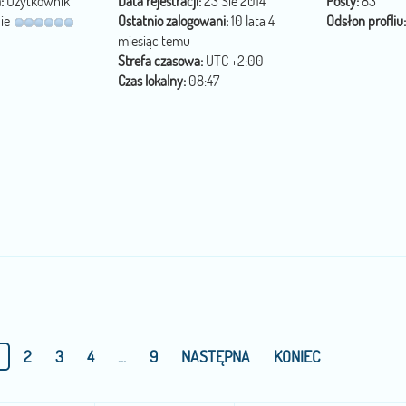
:
Użytkownik
Data rejestracji:
23 Sie 2014
Posty:
83
ie
Ostatnio zalogowani:
10 lata 4
Odsłon profliu:
miesiąc temu
Strefa czasowa:
UTC +2:00
Czas lokalny:
08:47
2
3
4
...
9
NASTĘPNA
KONIEC