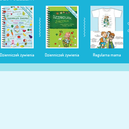
Dzienniczek żywienia
Dzienniczek żywienia
Regularna mama