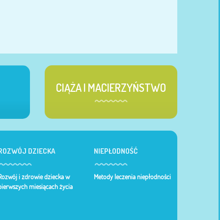
CIĄŻA I MACIERZYŃSTWO
ROZWÓJ DZIECKA
NIEPŁODNOŚĆ
Rozwój i zdrowie dziecka w
Metody leczenia niepłodności
pierwszych miesiącach życia