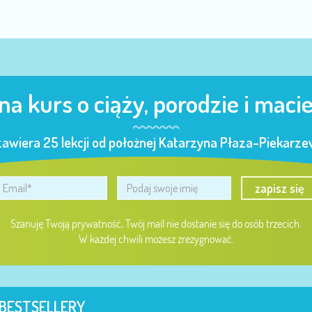
 na kurs o ciąży, porodzie i maci
zawiera 25 lekcji od położnej Katarzyna Płaza-Piekarzew
zapisz się
Szanuję Twoją prywatność, Twój mail nie dostanie się do osób trzecich.
W każdej chwili możesz zrezygnować.
BESTSELLERY