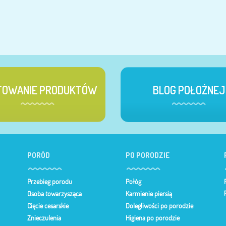
TOWANIE PRODUKTÓW
BLOG POŁOŻNEJ
PORÓD
PO PORODZIE
Przebieg porodu
Połóg
Osoba towarzysząca
Karmienie piersią
Cięcie cesarskie
Dolegliwości po porodzie
Znieczulenia
Higiena po porodzie