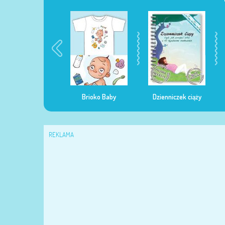
egularna mama
Brioko Baby
Dzienniczek ciąży
REKLAMA