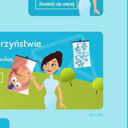
dowiedz się więcej
erzyństwie.
skiej.
REKLAMA