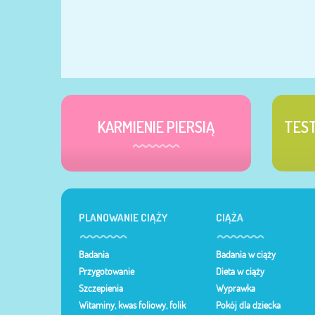
KARMIENIE PIERSIĄ
TES
PLANOWANIE CIĄŻY
CIĄŻA
Badania
Badania w ciąży
Przygotowanie
Dieta w ciąży
Szczepienia
Wyprawka
Witaminy, kwas foliowy, folik
Pokój dla dziecka