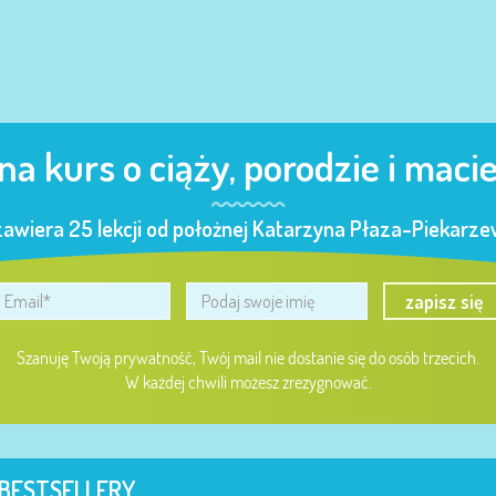
 na kurs o ciąży, porodzie i maci
zawiera 25 lekcji od położnej Katarzyna Płaza-Piekarzew
zapisz się
Szanuję Twoją prywatność, Twój mail nie dostanie się do osób trzecich.
W każdej chwili możesz zrezygnować.
BESTSELLERY