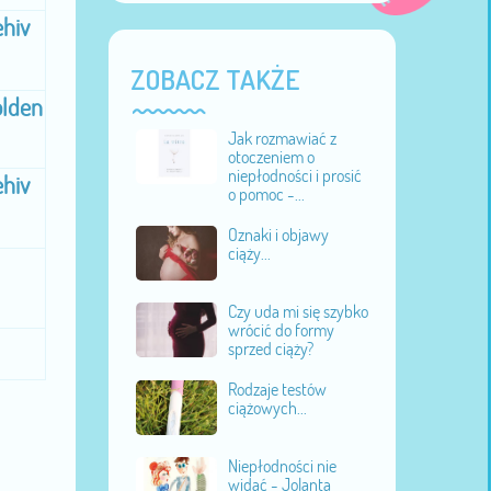
ehiv
ZOBACZ TAKŻE
olden
Jak rozmawiać z
otoczeniem o
niepłodności i prosić
ehiv
o pomoc -...
Oznaki i objawy
ciąży...
Czy uda mi się szybko
wrócić do formy
sprzed ciąży?
Rodzaje testów
ciążowych...
Niepłodności nie
widać - Jolanta