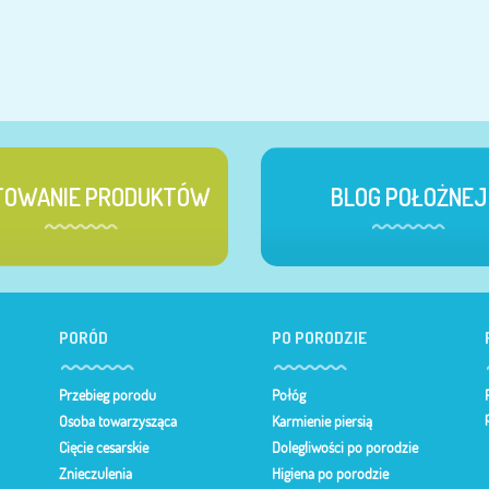
TOWANIE PRODUKTÓW
BLOG POŁOŻNEJ
PORÓD
PO PORODZIE
Przebieg porodu
Połóg
Osoba towarzysząca
Karmienie piersią
Cięcie cesarskie
Dolegliwości po porodzie
Znieczulenia
Higiena po porodzie