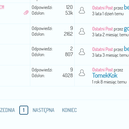
b
120
!!!
Odpowiedzi:
Ostatni Post
przez
53k
Odsłon:
3 lata 1 dzień temu
g
9
Odpowiedzi:
Ostatni Post
przez
2162
Odsłon:
3 lata 2 miesiąc temu
b
2
Odpowiedzi:
Ostatni Post
przez
807
Odsłon:
3 lata 3 miesiąc temu
9
Odpowiedzi:
Ostatni Post
przez
TomekKok
4028
Odsłon:
1 rok 8 miesiąc temu
ZEDNIA
1
NASTĘPNA
KONIEC