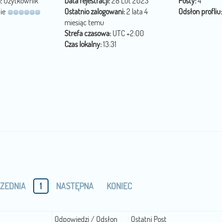
:
Użytkownik
Data rejestracji:
28 Lut 2023
Posty:
4
ie
Ostatnio zalogowani:
2 lata 4
Odsłon profliu:
miesiąc temu
Strefa czasowa:
UTC +2:00
Czas lokalny:
13:31
ZEDNIA
1
NASTĘPNA
KONIEC
Odpowiedzi / Odsłon
Ostatni Post