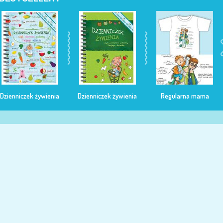
Dzienniczek żywienia
Dzienniczek żywienia
Regularna mama