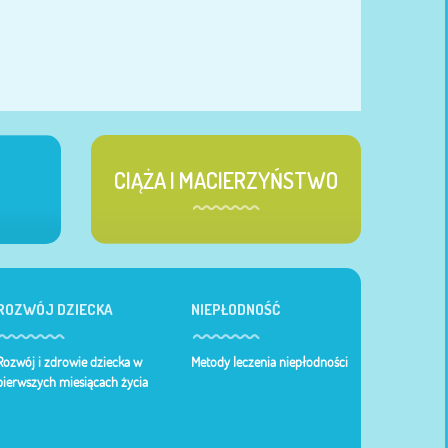
CIĄŻA I MACIERZYŃSTWO
ROZWÓJ DZIECKA
NIEPŁODNOŚĆ
Rozwój i zdrowie dziecka w
Metody leczenia niepłodności
pierwszych miesiącach życia