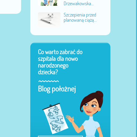
Drzewakowska...
Szczepienia przed
planowaną ciążą...
Co warto zabrać do
szpitala dla nowo
narodzonego
dziecka?
Blog położnej