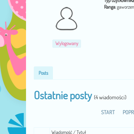
Typ użytkownika
Ranga:
gaworzen
Wylogowany
Posts
Ostatnie posty
(4 wiadomości)
START
POPR
Wiadomość / Tytuł