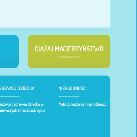
CIĄŻA I MACIERZYŃSTWO
ROZWÓJ DZIECKA
NIEPŁODNOŚĆ
Rozwój i zdrowie dziecka w
Metody leczenia niepłodności
pierwszych miesiącach życia