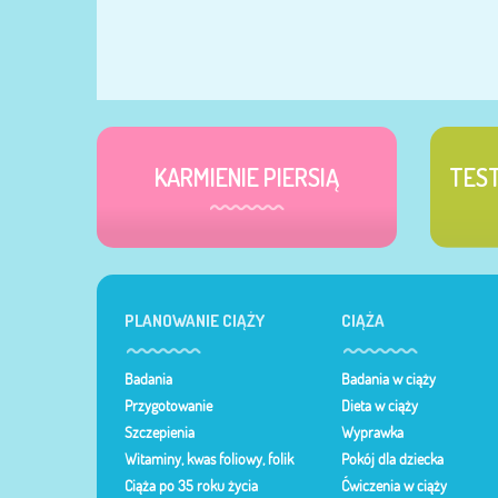
KARMIENIE PIERSIĄ
TES
PLANOWANIE CIĄŻY
CIĄŻA
Badania
Badania w ciąży
Przygotowanie
Dieta w ciąży
Szczepienia
Wyprawka
Witaminy, kwas foliowy, folik
Pokój dla dziecka
Ciąża po 35 roku życia
Ćwiczenia w ciąży