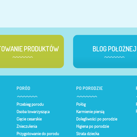
TOWANIE PRODUKTÓW
BLOG POŁOŻNEJ
PORÓD
PO PORODZIE
Przebieg porodu
Połóg
Osoba towarzysząca
Karmienie piersią
Cięcie cesarskie
Dolegliwości po porodzie
Znieczulenia
Higiena po porodzie
Przygotowanie do porodu
Strata dziecka