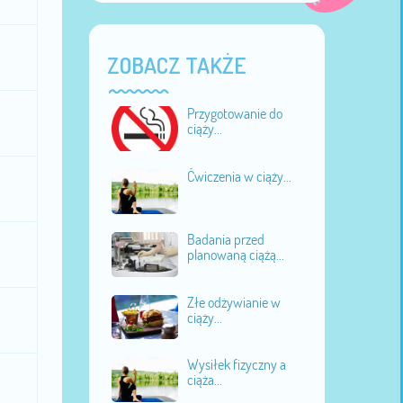
ZOBACZ TAKŻE
Przygotowanie do
ciąży...
Ćwiczenia w ciąży...
Badania przed
planowaną ciążą...
Złe odżywianie w
ciąży...
Wysiłek fizyczny a
ciąża...