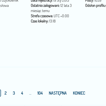
:
Użytkownik
Data rejestracji:
19 Sty 2013
Posty:
1039
 słowa
Ostatnio zalogowani:
12 lata 3
Odsłon profliu:
miesiąc temu
Strefa czasowa:
UTC +0:00
Czas lokalny:
13:18
)
2
3
4
...
104
NASTĘPNA
KONIEC