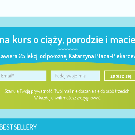
 na kurs o ciąży, porodzie i maci
zawiera 25 lekcji od położnej Katarzyna Płaza-Piekarzew
zapisz się
Szanuję Twoją prywatność, Twój mail nie dostanie się do osób trzecich.
W każdej chwili możesz zrezygnować.
BESTSELLERY