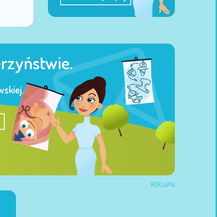
erzyństwie.
skiej.
REKLAMA