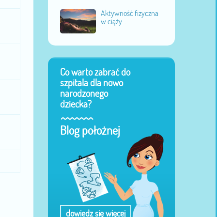
Aktywność fizyczna
w ciąży...
Co warto zabrać do
szpitala dla nowo
narodzonego
dziecka?
Blog położnej
dowiedz się więcej