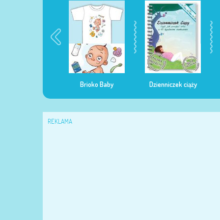
egularna mama
Brioko Baby
Dzienniczek ciąży
REKLAMA