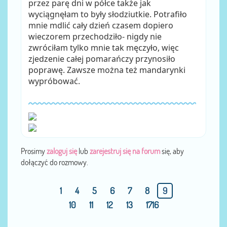
przez parę dni w półce także jak
wyciągnęłam to były słodziutkie. Potrafiło
mnie mdlić cały dzień czasem dopiero
wieczorem przechodziło- nigdy nie
zwróciłam tylko mnie tak męczyło, więc
zjedzenie całej pomarańczy przynosiło
poprawę. Zawsze można też mandarynki
wypróbować.
Prosimy
zaloguj się
lub
zarejestruj się na forum
się, aby
dołączyć do rozmowy.
1
4
5
6
7
8
9
10
11
12
13
1716