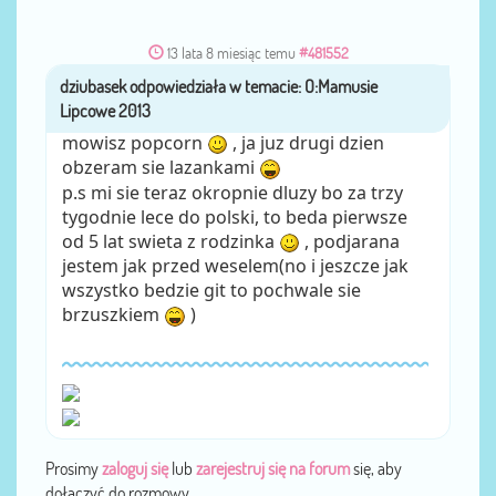
13 lata 8 miesiąc temu
#481552
dziubasek
przez
mowisz popcorn
, ja juz drugi dzien
obzeram sie lazankami
p.s mi sie teraz okropnie dluzy bo za trzy
tygodnie lece do polski, to beda pierwsze
od 5 lat swieta z rodzinka
, podjarana
jestem jak przed weselem(no i jeszcze jak
wszystko bedzie git to pochwale sie
brzuszkiem
)
Prosimy
zaloguj się
lub
zarejestruj się na forum
się, aby
dołączyć do rozmowy.