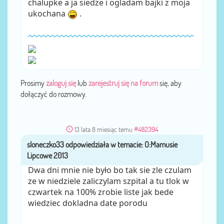
chalupke a ja siedze i ogladam bajki z moja
ukochana
.
Prosimy
zaloguj się
lub
zarejestruj się na forum
się, aby
dołączyć do rozmowy.
13 lata 8 miesiąc temu
#482394
sloneczko33
przez
Dwa dni mnie nie było bo tak sie zle czulam
ze w niedziele zaliczylam szpital a tu tlok w
czwartek na 100% zrobie liste jak bede
wiedziec dokladna date porodu