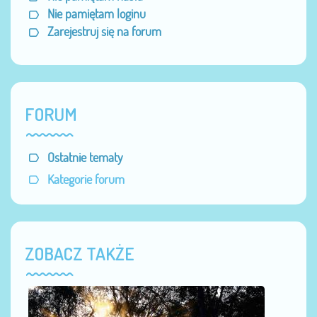
Nie pamiętam loginu
Zarejestruj się na forum
FORUM
Ostatnie tematy
Kategorie forum
ZOBACZ TAKŻE