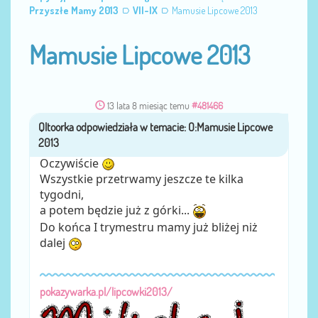
Przyszłe Mamy 2013
VII-IX
Mamusie Lipcowe 2013
Mamusie Lipcowe 2013
13 lata 8 miesiąc temu
#481466
przez
Qltoorka
Oczywiście
Wszystkie przetrwamy jeszcze te kilka
tygodni,
a potem będzie już z górki...
Do końca I trymestru mamy już bliżej niż
dalej
pokazywarka.pl/lipcowki2013/