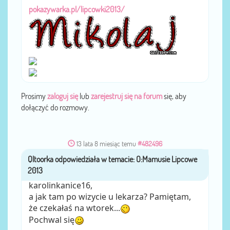
pokazywarka.pl/lipcowki2013/
Prosimy
zaloguj się
lub
zarejestruj się na forum
się, aby
dołączyć do rozmowy.
13 lata 8 miesiąc temu
#482496
przez
Qltoorka
karolinkanice16,
a jak tam po wizycie u lekarza? Pamiętam,
że czekałaś na wtorek...
Pochwal się