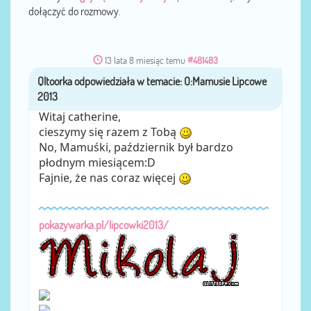
dołączyć do rozmowy.
13 lata 8 miesiąc temu
#481483
przez
Qltoorka
Witaj catherine,
cieszymy się razem z Tobą
No, Mamuśki, październik był bardzo
płodnym miesiącem:D
Fajnie, że nas coraz więcej
pokazywarka.pl/lipcowki2013/