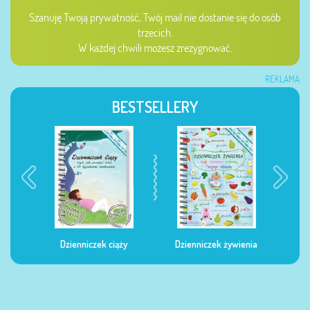
Szanuję Twoją prywatność, Twój mail nie dostanie się do osób
trzecich.
W każdej chwili możesz zrezygnować.
REKLAMA
BESTSELLERY
Dzienniczek ciąży
Dzienniczek żywienia
Dzi