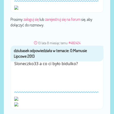
Prosimy
zaloguj się
lub
zarejestruj się na forum
się, aby
dołączyć do rozmowy.
13 lata 8 miesiąc temu
#482424
dziubasek
przez
Sloneczko33 a co ci było bidulko?