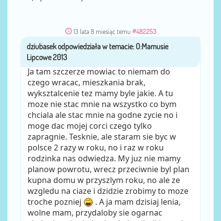
13 lata 8 miesiąc temu
#482253
dziubasek
przez
Ja tam szczerze mowiac to niemam do
czego wracac, mieszkania brak,
wyksztalcenie tez mamy byle jakie. A tu
moze nie stac mnie na wszystko co bym
chciala ale stac mnie na godne zycie no i
moge dac mojej corci czego tylko
zapragnie. Tesknie, ale staram sie byc w
polsce 2 razy w roku, no i raz w roku
rodzinka nas odwiedza. My juz nie mamy
planow powrotu, wrecz przeciwnie byl plan
kupna domu w przyszlym roku, no ale ze
wzgledu na ciaze i dzidzie zrobimy to moze
troche pozniej
. A ja mam dzisiaj lenia,
wolne mam, przydaloby sie ogarnac