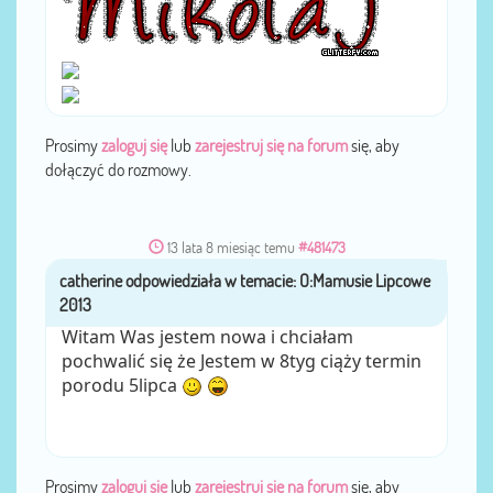
Prosimy
zaloguj się
lub
zarejestruj się na forum
się, aby
dołączyć do rozmowy.
13 lata 8 miesiąc temu
#481473
catherine
przez
Witam Was jestem nowa i chciałam
pochwalić się że Jestem w 8tyg ciąży termin
porodu 5lipca
Prosimy
zaloguj się
lub
zarejestruj się na forum
się, aby