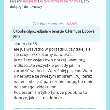
Prosimy
zaloguj się
lub
zarejestruj się na forum
się, aby
dołączyć do rozmowy.
13 lata 8 miesiąc temu
#482473
przez
Qltoorka
sloneczko33,
ale już wszystko w porządku, czy dalej się
źle czujesz? Czekamy na wieści...
Ja dziś też wyjątkowo gorzej...wymioty,
mdłości...te wszystkie porady jak im
zaradzić są do d... Wcześniej pisałam Wam
o herbatce ze świeżym imbirem...fuj, teraz
na ten imbir już patrzeć nie mogę, bo mnie
od samego widoku mdli...
Pocieszam się tylko tym, że podobno to
dobrze, jak jest niedobrze.