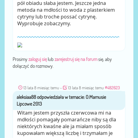
pół obiadu słaba jestem. Jeszcze jedna
metoda na mdłości to woda z plasterkiem
cytryny lub troche possać cytrynę.
Wyprobuje zobaczymy.
Prosimy
zaloguj się
lub
zarejestruj się na forum
się, aby
dołączyć do rozmowy.
13 lata 8 miesiąc temu
-
13 lata 8 miesiąc temu
#482623
aleksiaa88
przez
Witam jestem przyszła czerwcowa mi na
mdłości pomagały pomarańcze niby są dla
niektórych kwaśne ale ja miałam sposób
kupowałam większą liczbę i trzymałam je