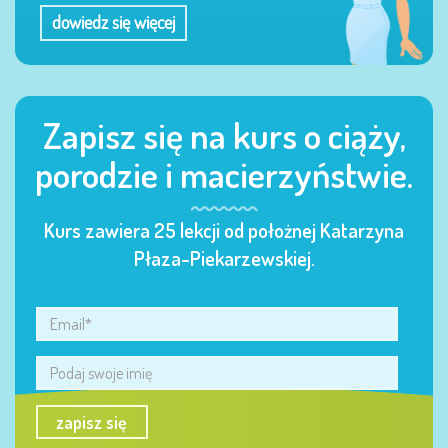
dowiedz się więcej
Zapisz się na kurs o ciąży,
porodzie i macierzyństwie.
Kurs zawiera 25 lekcji od położnej Katarzyna
Płaza-Piekarzewskiej.
zapisz się