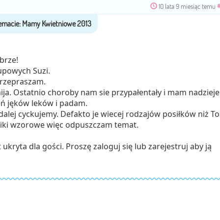
10 lata 9 miesiąc temu
brze!
upowych Suzi.
przepraszam.
ija. Ostatnio choroby nam sie przypałentały i mam nadzieje
eń jęków leków i padam.
dalej cyckujemy. Defakto je wiecej rodzajów posiłków niż To
niki wzorowe więc odpuszczam temat.
ukryta dla gości. Proszę zaloguj się lub zarejestruj aby ją