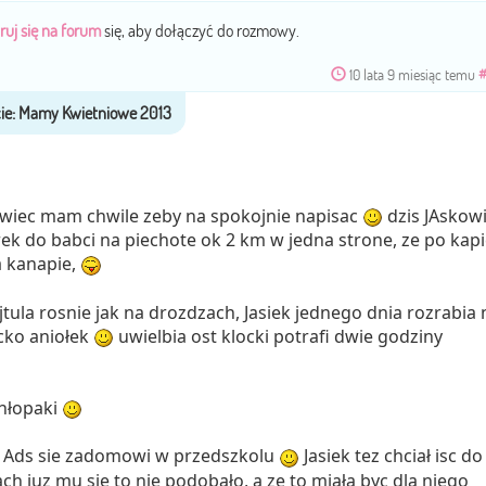
ruj się na forum
się, aby dołączyć do rozmowy.
10 lata 9 miesiąc temu
#
 wiec mam chwile zeby na spokojnie napisac
dzis JAskow
 do babci na piechote ok 2 km w jedna strone, ze po kapie
a kanapie,
tula rosnie jak na drozdzach, Jasiek jednego dnia rozrabia 
cko aniołek
uwielbia ost klocki potrafi dwie godziny
chłopaki
 Ads sie zadomowi w przedszkolu
Jasiek tez chciał isc do
iach juz mu sie to nie podobało, a ze to miała byc dla niego