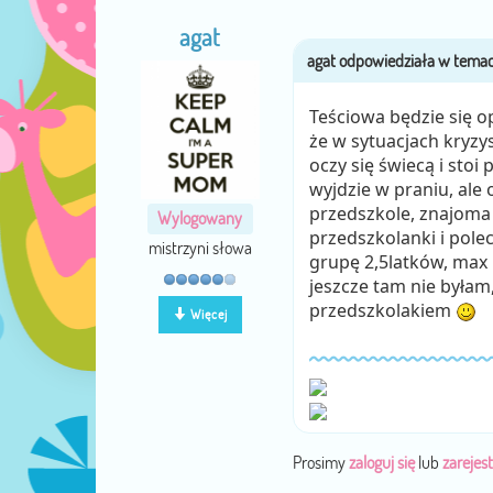
agat
Teściowa będzie się o
że w sytuacjach kryzy
oczy się świecą i stoi
wyjdzie w praniu, ale
przedszkole, znajoma 
Wylogowany
przedszkolanki i pole
mistrzyni słowa
grupę 2,5latków, max 1
jeszcze tam nie byłam
przedszkolakiem
Więcej
Prosimy
zaloguj się
lub
zarejest