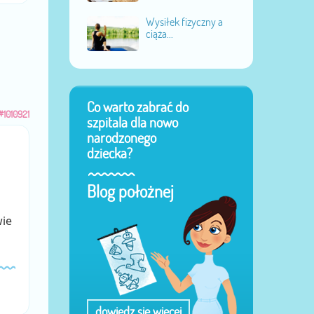
Wysiłek fizyczny a
ciąża...
Co warto zabrać do
#1010921
szpitala dla nowo
narodzonego
dziecka?
Blog położnej
wie
dowiedz się więcej