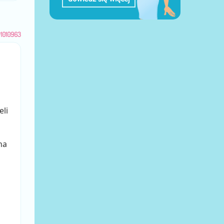
1010963
i
li
na