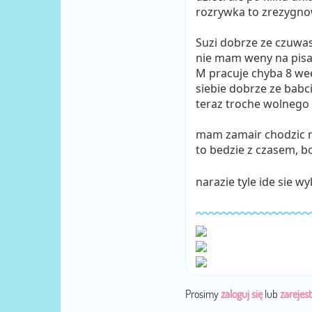
rozrywka to zrezygno
Suzi dobrze ze czuwa
nie mam weny na pisan
M pracuje chyba 8 we
siebie dobrze ze babc
teraz troche wolnego 
mam zamair chodzic na
to bedzie z czasem, 
narazie tyle ide sie 
Prosimy
zaloguj się
lub
zarejest