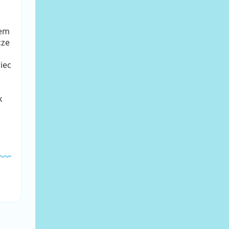
sem
cze
iec
k