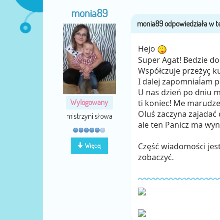
monia89
Hejo
Super Agat! Bedzie do
Współczuje przeżyç k
I dalej zapomniaĺam 
U nas dzień po dniu m
Wylogowany
ti koniec! Me marudz
Oluś zaczyna zajadać 
mistrzyni słowa
ale ten Panicz ma wy
Część wiadomości jest 
Więcej
zobaczyć.