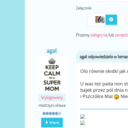
Załączniki:
Prosimy
zaloguj się
lub
zarejest
agat
Olo równie słodki jak
U was też pada non st
bajek przez pól dnia n
i Pszczółce Mai
Nie
Wylogowany
mistrzyni słowa
Więcej