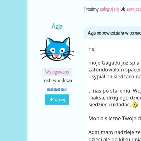
Prosimy
zaloguj się
lub
zarejest
Azja
hej
moje Gagatki juz spia
zafundowałam spacerek
Wylogowany
usypiał na siedzaco n
mistrzyni słowa
u nas po staremu, Woj
maksa, drugiego dzie
Więcej
siedziec i układac,
Monia sliczne Twoje 
Agat mam nadzieje ze
dzieci ale po kilku dn