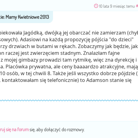
10 lata 9 miesiąc temu
#
piekowała Jagódką, dwójką jej obarczać nie zamierzam (chy
sowych). Adasiowi na każdą propozycję pójścia "do dzieci"
 przy drzwiach w butami w rękach. Zobaczymy jak będzie, jak
 on raczej jest zwierzęciem stadnym. Znalazłam fajne
z mojej gimbazy prowadzi tam rytmikę, więc zna dyrekcję i
ca. Placówka prywatna, ale ceny baaaardzo atrakcyjne, mają
0 osób, w tej chwili 8. Także jeśli wszystko dobrze pójdzie 
, kontaktowałam się telefonicznie) to Adamson stanie się
ruj się na forum
się, aby dołączyć do rozmowy.