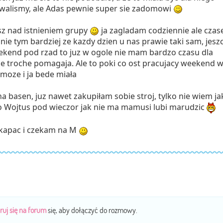
walismy, ale Adas pewnie super sie zadomowi
sz nad istnieniem grupy
ja zagladam codziennie ale cza
ie tym bardziej ze kazdy dzien u nas prawie taki sam, jesz
ekend pod rzad to juz w ogole nie mam bardzo czasu dla
ie troche pomagaja. Ale to poki co ost pracujacy weekend w
moze i ja bede miała
 basen, juz nawet zakupiłam sobie stroj, tylko nie wiem ja
bo Wojtus pod wieczor jak nie ma mamusi lubi marudzic
wykapac i czekam na M
ruj się na forum
się, aby dołączyć do rozmowy.