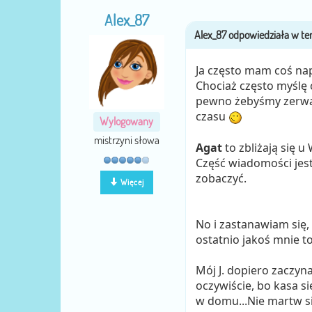
Alex_87
Ja często mam coś na
Chociaż często myślę 
pewno żebyśmy zerwały
czasu
Wylogowany
mistrzyni słowa
Agat
to zbliżają się 
Część wiadomości jest 
zobaczyć.
Więcej
No i zastanawiam się,
ostatnio jakoś mnie t
Mój J. dopiero zaczyna
oczywiście, bo kasa s
w domu...Nie martw si