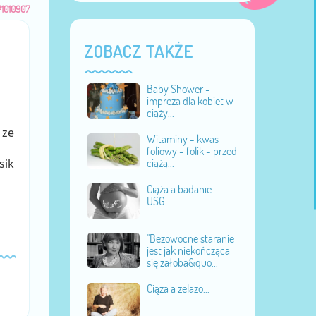
#1010907
ZOBACZ TAKŻE
Baby Shower -
impreza dla kobiet w
ciąży...
 ze
Witaminy - kwas
foliowy - folik - przed
sik
ciążą...
Ciąża a badanie
USG...
"Bezowocne staranie
jest jak niekończąca
się żałoba&quo...
Ciąża a żelazo...