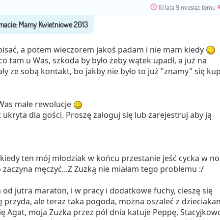
10 lata 9 miesiąc temu
pisać, a potem wieczorem jakoś padam i nie mam kiedy
co tam u Was, szkoda by było żeby wątek upadł, a już na
 ze sobą kontakt, bo jakby nie było to już "znamy" się ku
u Was małe rewolucje
ukryta dla gości. Proszę zaloguj się lub zarejestruj aby ją
 kiedy ten mój młodziak w końcu przestanie jeść cycka w no
o zaczyna męczyć...Z Zuzką nie miałam tego problemu :/
 od jutra maraton, i w pracy i dodatkowe fuchy, cieszę się
ię przyda, ale teraz taka pogoda, można oszaleć z dzieciaka
ę Agat, moja Zuzka przez pół dnia katuje Peppę, Stacyjkow