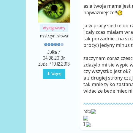
asia twoja mama jest
najwazniejsze!!
ja w pracy siedze od r
Wylogowany
i caly zcas mialam wr
mistrzyni słowa
tak porzadnie...na szc
procy:) jedyny minus t
Julka :*
04.08.2010r.
zaczynam coraz czesci
Zuzia :* 19.12.2013
zdazylo mi sie wypic w
czy wszystko jest ok?
Więcej
a z drugiej strony czu
tak mnie tylko zastan
widac ze bede miec ni
http
]