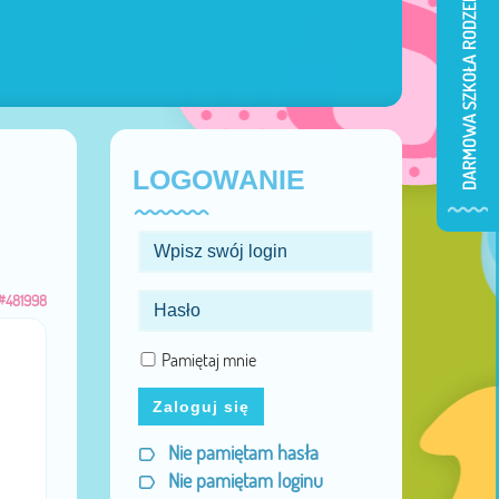
LOGOWANIE
#481998
Pamiętaj mnie
Zaloguj się
Nie pamiętam hasła
Nie pamiętam loginu