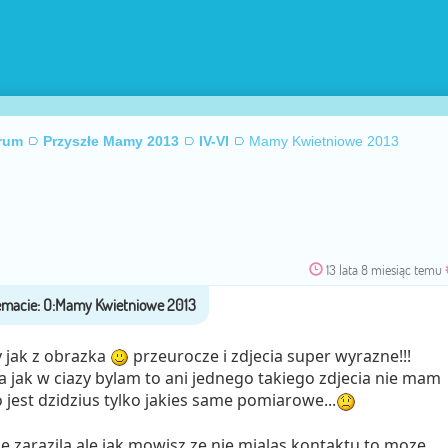
rum
Przyszłe Mamy 2013
IV-VI
Mamy Kwietniowe 2013
13 lata 8 miesiąc temu
 jak z obrazka
przeurocze i zdjecia super wyrazne!!!
a jak w ciazy bylam to ani jednego takiego zdjecia nie mam
 jest dzidzius tylko jakies same pomiarowe...
e zarazila ale jak mowisz ze nie mialas kontaktu to moze