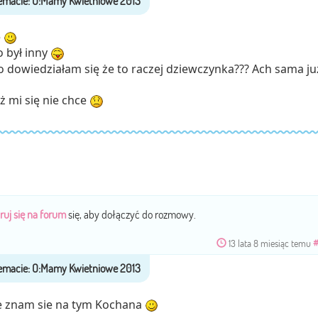
e
 był inny
 dowiedziałam się że to raczej dziewczynka??? Ach sama ju
ż mi się nie chce
ruj się na forum
się, aby dołączyć do rozmowy.
13 lata 8 miesiąc temu
e znam sie na tym Kochana