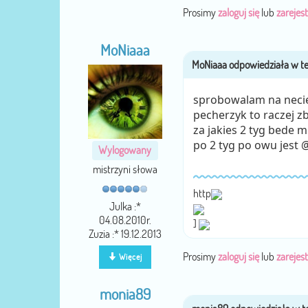
Prosimy
zaloguj się
lub
zarejest
MoNiaaa
sprobowalam na necie
pecherzyk to raczej zb
za jakies 2 tyg bede m
po 2 tyg po owu jest @
Wylogowany
mistrzyni słowa
http
Julka :*
04.08.2010r.
]
Zuzia :* 19.12.2013
Prosimy
zaloguj się
lub
zarejest
Więcej
monia89