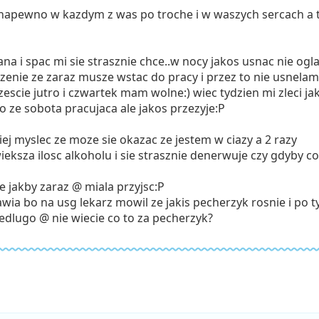
 napewno w kazdym z was po troche i w waszych sercach a 
ana i spac mi sie strasznie chce..w nocy jakos usnac nie og
azenie ze zaraz musze wstac do pracy i przez to nie usnelam
zescie jutro i czwartek mam wolne:) wiec tydzien mi zleci jak
o ze sobota pracujaca ale jakos przezyje:P
ej myslec ze moze sie okazac ze jestem w ciazy a 2 razy
ieksza ilosc alkoholu i sie strasznie denerwuje czy gdyby c
je jakby zaraz @ miala przyjsc:P
awia bo na usg lekarz mowil ze jakis pecherzyk rosnie i po 
edlugo @ nie wiecie co to za pecherzyk?