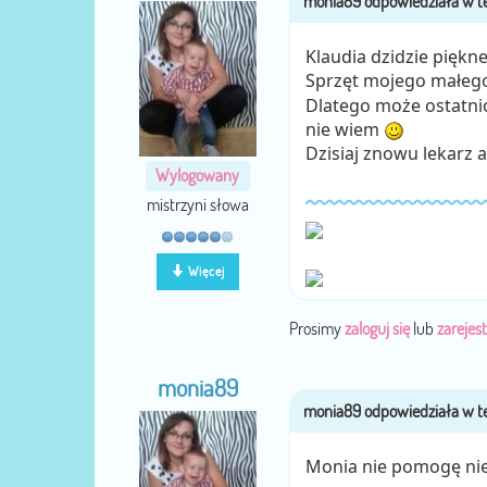
Klaudia dzidzie piękn
Sprzęt mojego małego
Dlatego może ostatnio
nie wiem
Dzisiaj znowu lekarz a
Wylogowany
mistrzyni słowa
Więcej
Prosimy
zaloguj się
lub
zarejest
monia89
Monia nie pomogę ni