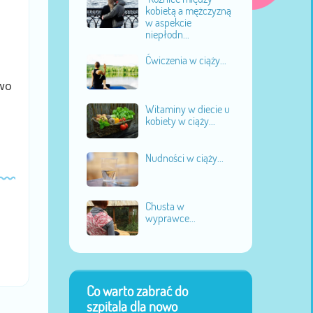
kobietą a mężczyzną
w aspekcie
niepłodn...
Ćwiczenia w ciąży...
two
Witaminy w diecie u
kobiety w ciąży...
Nudności w ciąży...
Chusta w
wyprawce...
Co warto zabrać do
szpitala dla nowo