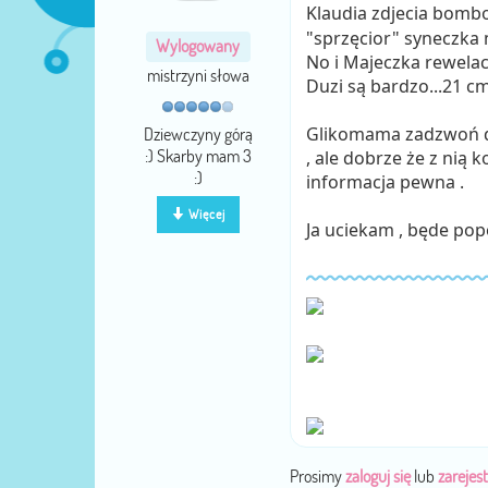
Klaudia zdjecia bombow
"sprzęcior" syneczka 
Wylogowany
No i Majeczka rewelac
mistrzyni słowa
Duzi są bardzo...21 cm 
Glikomama zadzwoń do
Dziewczyny górą
:) Skarby mam 3
, ale dobrze że z nią 
:)
informacja pewna .
Więcej
Ja uciekam , będe po
Prosimy
zaloguj się
lub
zarejest