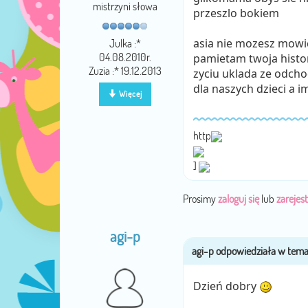
mistrzyni słowa
przeszlo bokiem
asia nie mozesz mowic
Julka :*
04.08.2010r.
pamietam twoja histor
Zuzia :* 19.12.2013
zyciu uklada ze odchod
dla naszych dzieci a 
Więcej
http
]
Prosimy
zaloguj się
lub
zarejest
agi-p
Dzień dobry