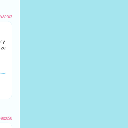
#482047
acy
 ze
 i
#482050