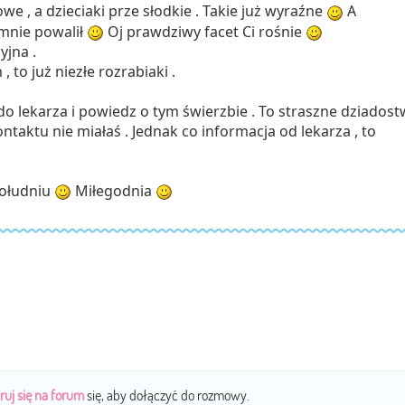
e , a dzieciaki prze słodkie . Takie już wyraźne
A
mnie powalił
Oj prawdziwy facet Ci rośnie
yjna .
, to już niezłe rozrabiaki .
 lekarza i powiedz o tym świerzbie . To straszne dziados
kontaktu nie miałaś . Jednak co informacja od lekarza , to
południu
Miłegodnia
ruj się na forum
się, aby dołączyć do rozmowy.