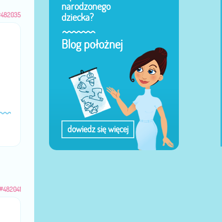
narodzonego
#482035
dziecka?
Blog położnej
dowiedz się więcej
#482041