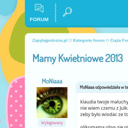
FORUM
Zapytajpolozna.pl
Kategorie forum
Ciąża Fo
Mamy Kwietniowe 2013
MoNiaaa
klaudia twoje maluchy
nie wiem czemu z Julk
zeby bylo wiodac ze to
Wylogowany
glikomama obys sie ni