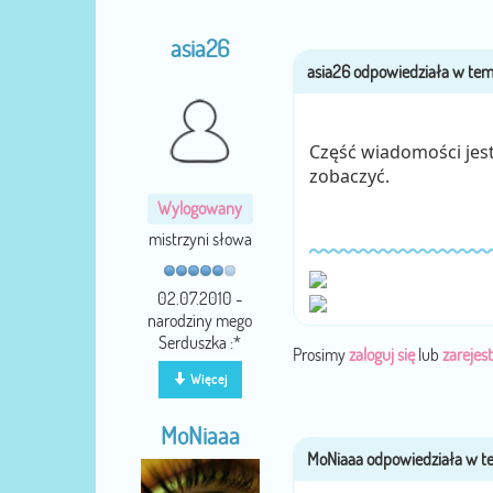
asia26
Część wiadomości jest 
zobaczyć.
Wylogowany
mistrzyni słowa
02.07.2010 -
narodziny mego
Serduszka :*
Prosimy
zaloguj się
lub
zarejest
Więcej
MoNiaaa