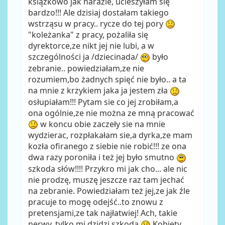
książkowo jak narazie, ucieszyłam się
bardzo!!! Ale dzisiaj dostałam takiego
wstrząsu w pracy.. rycze do tej pory
"koleżanka" z pracy, pożaliła się
dyrektorce,ze nikt jej nie lubi, a w
szczególności ja /dziecinada/
było
zebranie.. powiedziałam,ze nie
rozumiem,bo żadnych spięć nie było.. a ta
na mnie z krzykiem jaka ja jestem zła
osłupiałam!!! Pytam sie co jej zrobiłam,a
ona ogólnie,ze nie można ze mną pracować
w koncu obie zaczeły sie na mnie
wydzierac, rozpłakałam sie,a dyrka,ze mam
kozła ofiranego z siebie nie robić!!! ze ona
dwa razy poroniła i też jej było smutno
szkoda słów!!!! Przykro mi jak cho... ale nic
nie prodzę, muszę jeszcze raz tam jechać
na zebranie. Powiedziałam też jej,ze jak źle
pracuje to mogę odejść..to znowu z
pretensjami,ze tak najłatwiej! Ach, takie
nerwy, tylko mi dzidzi szkoda
Kobiety