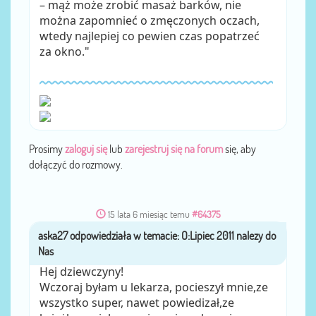
– mąż może zrobić masaż barków, nie
można zapomnieć o zmęczonych oczach,
wtedy najlepiej co pewien czas popatrzeć
za okno."
Prosimy
zaloguj się
lub
zarejestruj się na forum
się, aby
dołączyć do rozmowy.
15 lata 6 miesiąc temu
#64375
aska27
przez
Hej dziewczyny!
Wczoraj byłam u lekarza, pocieszył mnie,ze
wszystko super, nawet powiedizał,ze