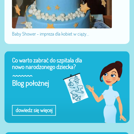
Baby Shower - impreza dla kobiet w ciąży...
Co warto zabrać do szpitala dla
nowo narodzonego dziecka?
Blog położnej
dowiedz się więcej