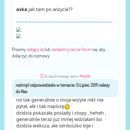
aska
jak tam po wizycie??
Prosimy
zaloguj się
lub
zarejestruj się na forum
się, aby
dołączyć do rozmowy.
15 lata 6 miesiąc temu
#64106
natimp1
przez
no tak generalnie o moja wizyte nikt nie
pytał, ale i tak napiszę
dzidzia pokazała poslady i stopy , heheh ,
generalnie teraz juz mniej wdziałam bo
dzidzia weksza, ale serduszko bije i