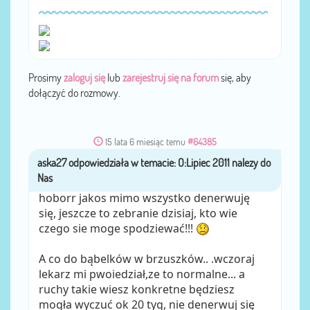
Prosimy
zaloguj się
lub
zarejestruj się na forum
się, aby
dołączyć do rozmowy.
15 lata 6 miesiąc temu
#64385
aska27
przez
hoborr jakos mimo wszystko denerwuję
się, jeszcze to zebranie dzisiaj, kto wie
czego sie moge spodziewać!!!
A co do bąbelków w brzuszków.. .wczoraj
lekarz mi pwoiedział,ze to normalne... a
ruchy takie wiesz konkretne będziesz
mogła wyczuć ok 20 tyg, nie denerwuj się