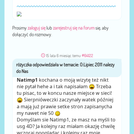
Prosimy
zaloguj się
lub
zarejestruj się na forum
się, aby
dołączyć do rozmowy.
15 lata 6 miesiąc temu
#64122
różyczka
przez
Natimp1
kochana o moją wizytę też nikt
nie pytał hehe a i tak napisałam
Trzeba
tu pisac, to w koncu nasze miejsce w sieci!
Sierpnióweczki zaczynały watek później
a mają już prawie setke stron zapisanycha
my nawet nie 50
Domyślam sie Natimp1, ze masz na myśli to
usg 4D? Ja kolejny raz miałam okazję chwilę
wczoraj poogladac i kolejny raz moje