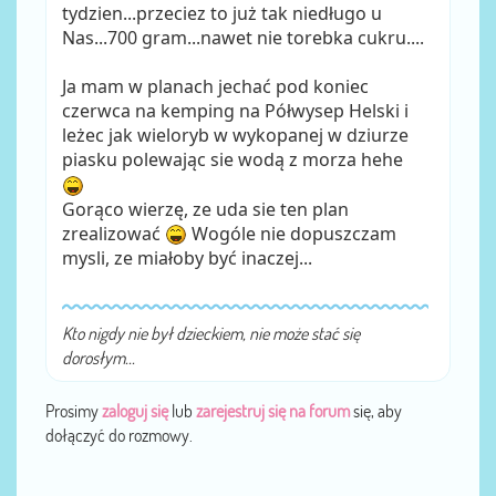
tydzien...przeciez to już tak niedługo u
Nas...700 gram...nawet nie torebka cukru....
Ja mam w planach jechać pod koniec
czerwca na kemping na Półwysep Helski i
leżec jak wieloryb w wykopanej w dziurze
piasku polewając sie wodą z morza hehe
Gorąco wierzę, ze uda sie ten plan
zrealizować
Wogóle nie dopuszczam
mysli, ze miałoby być inaczej...
Kto nigdy nie był dzieckiem, nie może stać się
dorosłym...
Prosimy
zaloguj się
lub
zarejestruj się na forum
się, aby
dołączyć do rozmowy.