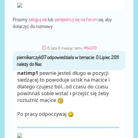
Prosimy
zaloguj się
lub
zarejestruj się na forum
się, aby
dołączyć do rozmowy.
15 lata 6 miesiąc temu
#64370
piernikarczyk07
przez
natimp1
pewnie jesteś długo w pozycji
siedzącej to powoduje ucisk na macice i
dlatego czujesz ból...od czasu do czasu
powinnaś sobie wstać i przejść się żeby
rozluźnić macice
Po pracy odpoczywaj