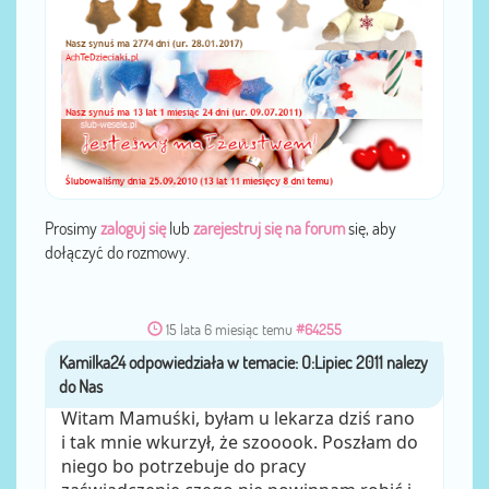
Prosimy
zaloguj się
lub
zarejestruj się na forum
się, aby
dołączyć do rozmowy.
15 lata 6 miesiąc temu
#64255
Kamilka24
przez
Witam Mamuśki, byłam u lekarza dziś rano
i tak mnie wkurzył, że szooook. Poszłam do
niego bo potrzebuje do pracy