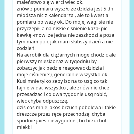
maleństwo się wierci wiec ok.
znów z pomiaru wyszło ze dzidzia jest 5 dni
młodsza nic z kalendarza , ale to kwestia
pomiaru bo wazy ok. Do mojej wagi sie nie
przyczepił, a na niskie cisnienie kazał pic
kawkę -mowi ze jedna nie zaszkodzi a poza
tym mam poic jak mam słabszy dzień a nie
codzień.
Na aerobik dla ciężarnych moge chodzic ale
pierwszy miesiac raz w tygodniu by
zobaczyc jak bedzie reagowac dzidzia i
moje ciśnienie:), generalnie wszystko ok.
Kusi mnie tylko zeby isc na to usg co tak
fajnie widac wszystko , ale znów nie chce
przesadzac i co dwa tygodnie usg robić,
wiec chyba odpuszczę.
dzis cos mnie jakos brzuch pobolewa i takie
dreszcze przez ręce przechodzą, chyba
spodnie jaies niewygodne , bo brzuchol
miekki