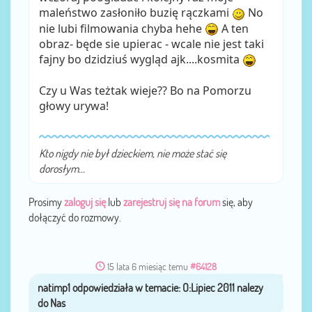
maleństwo zasłoniło buzię rączkami
No
nie lubi filmowania chyba hehe
A ten
obraz- będe sie upierac - wcale nie jest taki
fajny bo dzidziuś wygląd ajk....kosmita
Czy u Was teżtak wieje?? Bo na Pomorzu
głowy urywa!
Kto nigdy nie był dzieckiem, nie może stać się
dorosłym...
Prosimy
zaloguj się
lub
zarejestruj się na forum
się, aby
dołączyć do rozmowy.
15 lata 6 miesiąc temu
#64128
natimp1
przez