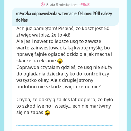
15 lata 6 miesiąc temu
#64131
różyczka
przez
Ach juz pamiętam! Pisałaś, ze koszt jest 50
zł więc watpisz, że to 4d!
Ale jesli nawet to lepsze usg to zawsze
warto zainwestowac taką kwotę myślę, bo
nprawę fajnie ogladać dzidziola jak macha i
skacze na ekranie
Coprawda czytałam gdzieś, ze usg nie służy
do ogladania dziecka tylko do kontroli czy
wszystko okay. Ale z drugiej strony
podobno nie szkodzi, więc czemu nie?
Chyba, ze odkryją za ileś lat dopiero, ze było
to szkodliwe no i wtedy....ech nie martwmy
się na zapas