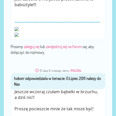
babsztyle!!!
Prosimy
zaloguj się
lub
zarejestruj się na forum
się, aby
dołączyć do rozmowy.
15 lata 6 miesiąc temu
#64384
hoborr
przez
Jeszcze wczoraj czułam bąbelki w brzuchu,
a dziś nic!!
Proszę pocieszcie mnie że tak moze być!