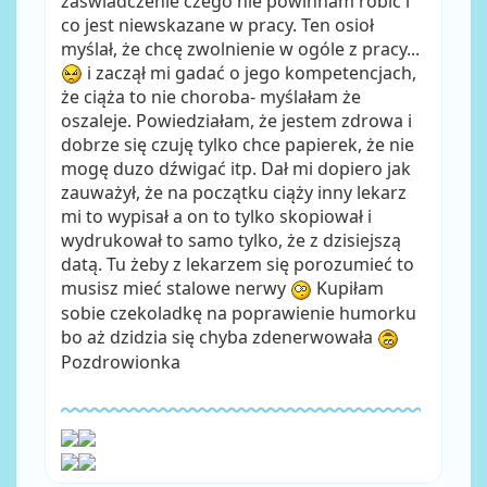
zaświadczenie czego nie powinnam robić i
co jest niewskazane w pracy. Ten osioł
myślał, że chcę zwolnienie w ogóle z pracy...
i zaczął mi gadać o jego kompetencjach,
że ciąża to nie choroba- myślałam że
oszaleje. Powiedziałam, że jestem zdrowa i
dobrze się czuję tylko chce papierek, że nie
mogę duzo dźwigać itp. Dał mi dopiero jak
zauważył, że na początku ciąży inny lekarz
mi to wypisał a on to tylko skopiował i
wydrukował to samo tylko, że z dzisiejszą
datą. Tu żeby z lekarzem się porozumieć to
musisz mieć stalowe nerwy
Kupiłam
sobie czekoladkę na poprawienie humorku
bo aż dzidzia się chyba zdenerwowała
Pozdrowionka