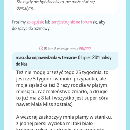
Kto nigdy nie był dzieckiem, nie może stać się
dorosłym...
Prosimy
zaloguj się
lub
zarejestruj się na forum
się, aby
dołączyć do rozmowy.
15 lata 6 miesiąc temu
#64222
masuska
przez
Też nie mogę przeżyć tego 25 tygodnia, to
jeszcze 5 tygodni w moim przypadku, ale
moja sąsiadka też 2 razy rodziła w piątym
miesiącu, raz maleństwo zmarło, a drugie
to już ma z 8 lat i wszystko jest super, córa
nawet Małą Miss została:)
A wczoraj zaskoczyły mnie plamy w staniku,
z jednej piersi wycieka mi taki biało -
kremowy płyn, a z drugiej przezroczysty,