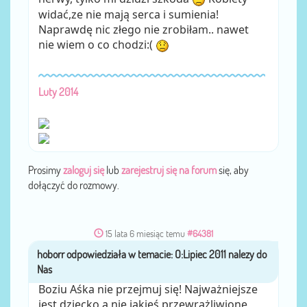
widać,ze nie mają serca i sumienia!
Naprawdę nic złego nie zrobiłam.. nawet
nie wiem o co chodzi:(
Luty 2014
Prosimy
zaloguj się
lub
zarejestruj się na forum
się, aby
dołączyć do rozmowy.
15 lata 6 miesiąc temu
#64381
hoborr
przez
Boziu Aśka nie przejmuj się! Najważniejsze
jest dziecko a nie jakieś przewrażliwione