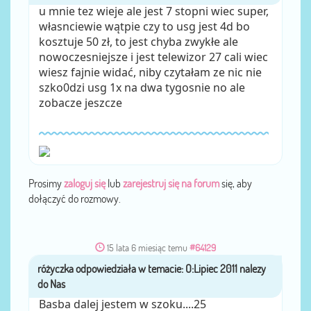
u mnie tez wieje ale jest 7 stopni wiec super,
własnciewie wątpie czy to usg jest 4d bo
kosztuje 50 zł, to jest chyba zwykłe ale
nowoczesniejsze i jest telewizor 27 cali wiec
wiesz fajnie widać, niby czytałam ze nic nie
szko0dzi usg 1x na dwa tygosnie no ale
zobacze jeszcze
Prosimy
zaloguj się
lub
zarejestruj się na forum
się, aby
dołączyć do rozmowy.
15 lata 6 miesiąc temu
#64129
różyczka
przez
Basba dalej jestem w szoku....25