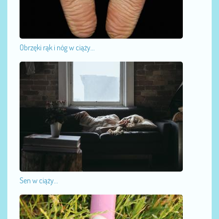
Obrzęki rąk i nóg w ciąży...
Sen w ciąży...