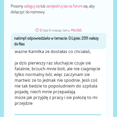
Prosimy
zaloguj się
lub
zarejestruj się na forum
się, aby
dołączyć do rozmowy.
15 lata 6 miesiąc temu
#64365
natimp1
przez
wazne Kamilka ze dostałas co chciałaś,
ja dzis pierwszy raz słuchajcie czuje sie
fatalnie, brzuch mnie boli, ale nie ciagnięcie
tylko normalny ból, więc zaczynam sie
martwic ze to jednak nie spodnie. Jesli coś
nie tak bedzie to popoludniem do szpitala
pojadę, niech mnie przepadają
moze jak przyjdę z pracy i sie położę to mi
przejdzie