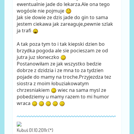
ewentualnie jade do lekarza.Ale ona tego
wogóole nie pojmuje
Jak sie dowie ze dzis jade do gin to sama
jestem ciekawa jak zareaguje,pewnie szlak
ja trafi
A tak poza tym to i tak kiepski dzien bo
brzydka pogoda ale sie pocieszam ze od
jutra juz słoneczko
Postanowiłam ze jak wszystko bedzie
dobrze z dzidzia i ze mna to za tydzien
pojade do mamy na troche.Przyjezdza tez
siostra z moim łobuziakowatym
chrzesniakiem
wiec na sama mysl ze
pobedziemy u mamy razem to mi humor
wraca
Kubuś 01.10.2011r.(*)