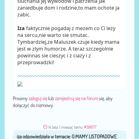
sluchania jej wywodow i patrzenia jak
zaniedbuje dom i rodzine,to mam ochote ja
zabic.
Iza
faktycznie pogadaj z mezem co Ci lezy
na sercu,nie warto sie smutac.
Tymbardziej,ze Maluszek czuje kiedy mama
jest w zlym humorze. A teraz szczegolnie
powinnas sie cieszyc i z ciazy i z
przeprowadzki!
Prosimy
zaloguj się
lub
zarejestruj się na forum
się, aby
dołączyć do rozmowy.
14 lata 1 miesiąc temu
#381177
iza
przez