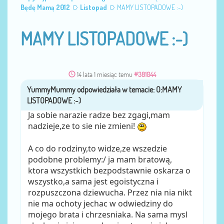
Będę Mamą 2012
Listopad
MAMY LISTOPADOWE :-)
MAMY LISTOPADOWE :-)
14 lata 1 miesiąc temu
#381044
YummyMummy
przez
Ja sobie narazie radze bez zgagi,mam
nadzieje,ze to sie nie zmieni!
A co do rodziny,to widze,ze wszedzie
podobne problemy:/ ja mam bratową,
ktora wszystkich bezpodstawnie oskarza o
wszystko,a sama jest egoistyczna i
rozpuszczona dziewucha. Przez nia nia nikt
nie ma ochoty jechac w odwiedziny do
mojego brata i chrzesniaka. Na sama mysl