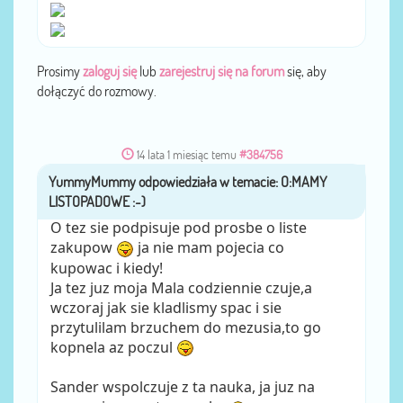
Prosimy
zaloguj się
lub
zarejestruj się na forum
się, aby
dołączyć do rozmowy.
14 lata 1 miesiąc temu
#384756
YummyMummy
przez
O tez sie podpisuje pod prosbe o liste
zakupow
ja nie mam pojecia co
kupowac i kiedy!
Ja tez juz moja Mala codziennie czuje,a
wczoraj jak sie kladlismy spac i sie
przytulilam brzuchem do mezusia,to go
kopnela az poczul
Sander wspolczuje z ta nauka, ja juz na