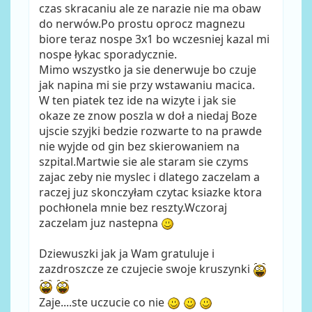
czas skracaniu ale ze narazie nie ma obaw
do nerwów.Po prostu oprocz magnezu
biore teraz nospe 3x1 bo wczesniej kazal mi
nospe łykac sporadycznie.
Mimo wszystko ja sie denerwuje bo czuje
jak napina mi sie przy wstawaniu macica.
W ten piatek tez ide na wizyte i jak sie
okaze ze znow poszla w doł a niedaj Boze
ujscie szyjki bedzie rozwarte to na prawde
nie wyjde od gin bez skierowaniem na
szpital.Martwie sie ale staram sie czyms
zajac zeby nie myslec i dlatego zaczelam a
raczej juz skonczyłam czytac ksiazke ktora
pochłonela mnie bez reszty.Wczoraj
zaczelam juz nastepna
Dziewuszki jak ja Wam gratuluje i
zazdroszcze ze czujecie swoje kruszynki
Zaje....ste uczucie co nie