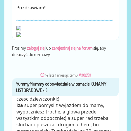
Pozdrawiam!!
Prosimy
zaloguj się
lub
zarejestruj się na forum
się, aby
dołączyć do rozmowy.
14 lata 1 miesiąc temu
#382511
YummyMummy
przez
czesc dziewczonki:)
iza
super pomysl z wyjazdem do mamy,
wypoczniesz troche, a glowa przede
wszystkim odpocznie:) a super rad trzeba
sluchac i puszczac drugim uchem, bo