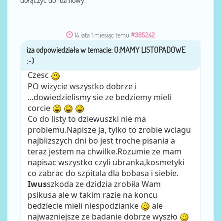
dołączyć do rozmowy.
14 lata 1 miesiąc temu
#385242
iza
przez
Czesc
PO wizycie wszystko dobrze i
...dowiedzielismy sie ze bedziemy mieli
corcie
Co do listy to dziewuszki nie ma
problemu.Napisze ja, tylko to zrobie wciagu
najblizszych dni bo jest troche pisania a
teraz jestem na chwilke.Rozumie ze mam
napisac wszystko czyli ubranka,kosmetyki
co zabrac do szpitala dla bobasa i siebie.
Iwus
szkoda ze dzidzia zrobiła Wam
psikusa ale w takim razie na koncu
bedziecie mieli niespodzianke
ale
najwazniejsze ze badanie dobrze wyszło