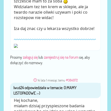
szczescie mam to za soba
Widzialam tez ten krem w sklepie, ale ja
twardo narazie oliwki uzywam i poki co
rozstepow nie widac!
Iza daj znac czy u lekarza wszystko dobrze!
Prosimy
zaloguj się
lub
zarejestruj się na forum
się, aby
dołączyć do rozmowy.
14 lata 1 miesiąc temu
#384972
Iwuś24
przez
Hej kochane,
miałam dzisiaj przyspieszone badania