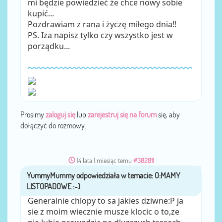
mi będzie powiedzieć że chce nowy sobie
kupić...
Pozdrawiam z rana i życzę miłego dnia!!
PS. Iza napisz tylko czy wszystko jest w
porządku...
Prosimy
zaloguj się
lub
zarejestruj się na forum
się, aby
dołączyć do rozmowy.
14 lata 1 miesiąc temu
#382811
YummyMummy
przez
Generalnie chlopy to sa jakies dziwne:P ja
sie z moim wiecznie musze klocic o to,ze