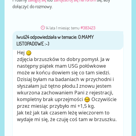
dołączyć do rozmowy.
14 lata 1 miesiąc temu
#383423
Iwuś24
przez
Hej
zdjęcia brzuszków to dobry pomysł. Ja w
następny piątek mam USG połówkowe
może w końcu dowiem się co tam siedzi.
Dzisiaj byłam na badaniach w przychodni i
słyszałam już tętno płodu.I znowu jestem
wkurzona zachowaniem Pani z rejestracji,
kompletny brak uprzejmości
Oczywiście
przez miesiąc przybyło mi +1,5 kg.
Jak też jak tak czasem leżę wieczorem to
wydaje mi się, że czuję coś tam w brzuszku.