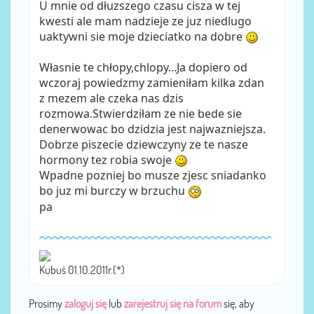
U mnie od dłuzszego czasu cisza w tej
kwesti ale mam nadzieje ze juz niedlugo
uaktywni sie moje dzieciatko na dobre
Własnie te chłopy,chlopy...Ja dopiero od
wczoraj powiedzmy zamieniłam kilka zdan
z mezem ale czeka nas dzis
rozmowa.Stwierdziłam ze nie bede sie
denerwowac bo dzidzia jest najwazniejsza.
Dobrze piszecie dziewczyny ze te nasze
hormony tez robia swoje
Wpadne pozniej bo musze zjesc sniadanko
bo juz mi burczy w brzuchu
pa
Kubuś 01.10.2011r.(*)
Prosimy
zaloguj się
lub
zarejestruj się na forum
się, aby