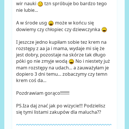
wir nauki
tzn spróbuje bo bardzo tego
nie lubie...
A w środe usg
może w końcu się
dowiemy czy chłopiec czy dziewczynka
I jeszcze jedno kupiłam sobie tez krem na
rozstępy z aa ja i mama, wydaje mi się że
jest dobry, pozostaje na skórze tak długo
póki go nie zmyje wodą
No i niestety już
mam rozstępy na udach... a zauważyłam je
dopiero 3 dni temu... zobaczymy czy temn
krem coś da...
Pozdrawiam gorąco!!!!!!!!
PS.Iza daj znać jak po wizycie!!! Podzielisz
się tymi listami zakupów dla malucha??