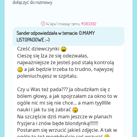
dołączyć do rozmowy.
14 lata 1 miesiąc temu
#383392
Sander
przez
Cześć dziewczynki
Cieszę się Iza że się odezwałas,
najważniejsze że jesteś pod stałą kontrolą
a jak będzie trzeba to trudno, najwyzej
poleniuchujesz w szpitalu.
Czy u Was też pada??? Ja obudziłam się z
bólem głowy, a jak spojrzałam za okno to w
ogóle nic mi się nie chce... a mam tyyllllle
nauki i jak tu się zabrać
Na szczęście dziś mam jeszcze w planach
fryzjera i znów będe blondynką!!!!!!!
Postaram się wrzucić jakieś zdjęcie. A tak w
ogóle to też mogłybyście coś wrzucić