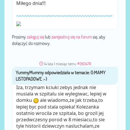
Miłego dnia!!!
Prosimy
zaloguj się
lub
zarejestruj się na forum
się, aby
dołączyć do rozmowy.
14 lata 1 miesiąc temu
#383476
YummyMummy
przez
Iza, trzymam kciuki zebys jednak nie
musiala w szpitalu sie wylegiwac, lepiej w
domku
ale wiadomo,ze jak trzeba,to
lepiej byc pod stala opieka! Kolezanka
ostatnio wrocila ze szpitala, bo grozil jej
przedwczesny porod w 8 miesiacu,to sie
tyle historii dziewczyn nasluchalam,ze