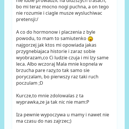
nie lubie prowadzic na dluzszych trasach,
bo mi teraz mocno nogi puchna, a on tego
nie rozumie i ciagle musze wysluchiwac
pretensji:/
A co do hormonow i placzenia z byle
powodu, to mam to samiutenko
najgorzej jak ktos mi opowiada jakas
przygnebiajaca historie i zaraz sobie
wyobrazam,co Ci ludzie czuja i mi lzy same
leca. Albo wczoraj Mala mnie kopnela w
brzucha pare razy,to tak samo sie
poryczalam, bo pierwszy raz taki ruch
poczulam ;D
Kurcze,to mnie zdolowalas z ta
wyprawka,ze ja tak nic nie mam:P
Iza pewnie wypoczywa u mamy i nawet nie
ma czasu do nas zajrzec;)