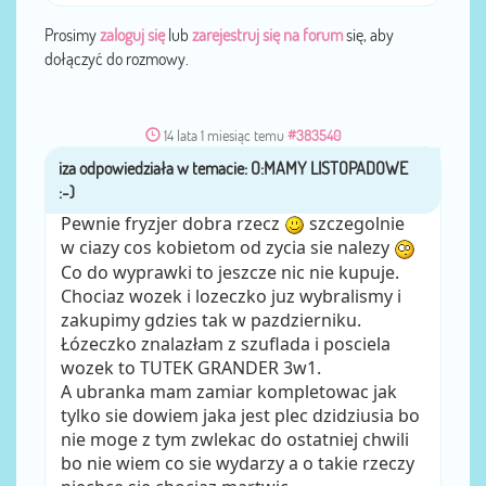
Prosimy
zaloguj się
lub
zarejestruj się na forum
się, aby
dołączyć do rozmowy.
14 lata 1 miesiąc temu
#383540
iza
przez
Pewnie fryzjer dobra rzecz
szczegolnie
w ciazy cos kobietom od zycia sie nalezy
Co do wyprawki to jeszcze nic nie kupuje.
Chociaz wozek i lozeczko juz wybralismy i
zakupimy gdzies tak w pazdzierniku.
Łózeczko znalazłam z szuflada i posciela
wozek to TUTEK GRANDER 3w1.
A ubranka mam zamiar kompletowac jak
tylko sie dowiem jaka jest plec dzidziusia bo
nie moge z tym zwlekac do ostatniej chwili
bo nie wiem co sie wydarzy a o takie rzeczy