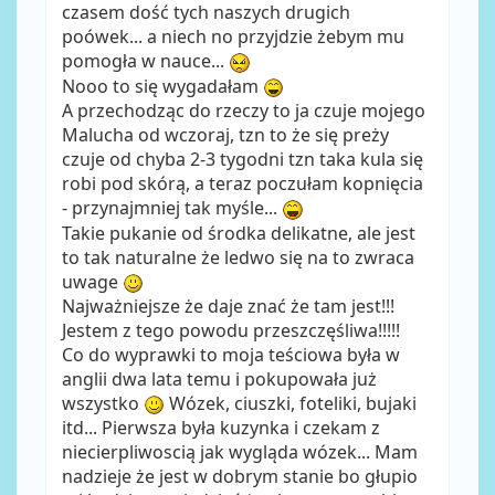
czasem dość tych naszych drugich
poówek... a niech no przyjdzie żebym mu
pomogła w nauce...
Nooo to się wygadałam
A przechodząc do rzeczy to ja czuje mojego
Malucha od wczoraj, tzn to że się preży
czuje od chyba 2-3 tygodni tzn taka kula się
robi pod skórą, a teraz poczułam kopnięcia
- przynajmniej tak myśle...
Takie pukanie od środka delikatne, ale jest
to tak naturalne że ledwo się na to zwraca
uwage
Najważniejsze że daje znać że tam jest!!!
Jestem z tego powodu przeszczęśliwa!!!!!
Co do wyprawki to moja teściowa była w
anglii dwa lata temu i pokupowała już
wszystko
Wózek, ciuszki, foteliki, bujaki
itd... Pierwsza była kuzynka i czekam z
niecierpliwoscią jak wygląda wózek... Mam
nadzieje że jest w dobrym stanie bo głupio