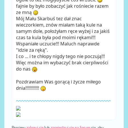
fajnie by było zobaczyć jak rośniecie razem
ze mną
Mój Mału Skarbuś tez dał znac
wieczorkiem, znów miałam taką kule na
samym dole, położyłam ręce wyżej i za jakiś
czas ta kula była pod moimi rękami!!!
Wspaniałe uczucie!!! Maluch naprawde
"idzie za ręką".
I co ... i te chłopy nigdy tego nie poczują!!!
Więc można im wybaczyć brak cierpliwości
do nas
Pozdrawiam Was gorącą i życze miłego
dnia!!!!!!!!!!!!
Prosimy
zaloguj się
lub
zarejestruj się na forum
się, aby