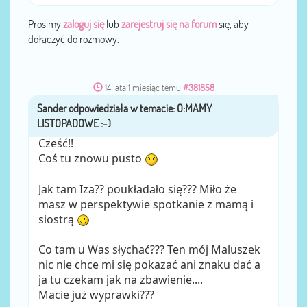
Prosimy
zaloguj się
lub
zarejestruj się na forum
się, aby
dołączyć do rozmowy.
14 lata 1 miesiąc temu
#381858
Sander
przez
Cześć!!
Coś tu znowu pusto
Jak tam Iza?? poukładało się??? Miło że
masz w perspektywie spotkanie z mamą i
siostrą
Co tam u Was słychać??? Ten mój Maluszek
nic nie chce mi się pokazać ani znaku dać a
ja tu czekam jak na zbawienie....
Macie już wyprawki???