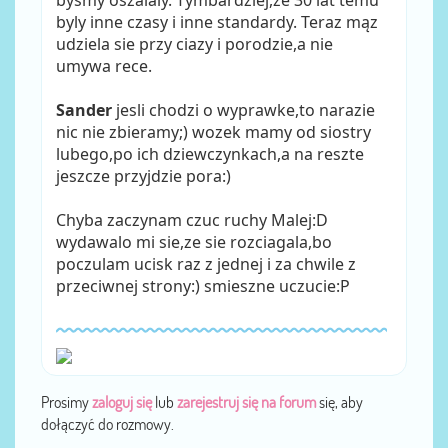
bysmy oszalaly. Tymbardziej,ze 30 lat temu
byly inne czasy i inne standardy. Teraz mąz
udziela sie przy ciazy i porodzie,a nie
umywa rece.
Sander
jesli chodzi o wyprawke,to narazie
nic nie zbieramy;) wozek mamy od siostry
lubego,po ich dziewczynkach,a na reszte
jeszcze przyjdzie pora:)
Chyba zaczynam czuc ruchy Malej:D
wydawalo mi sie,ze sie rozciagala,bo
poczulam ucisk raz z jednej i za chwile z
przeciwnej strony:) smieszne uczucie:P
Prosimy
zaloguj się
lub
zarejestruj się na forum
się, aby
dołączyć do rozmowy.