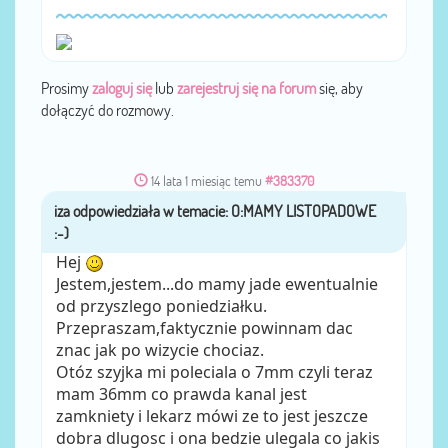
Prosimy
zaloguj się
lub
zarejestruj się na forum
się, aby
dołączyć do rozmowy.
14 lata 1 miesiąc temu
#383370
iza
przez
Hej
Jestem,jestem...do mamy jade ewentualnie
od przyszlego poniedziałku.
Przepraszam,faktycznie powinnam dac
znac jak po wizycie chociaz.
Otóz szyjka mi poleciala o 7mm czyli teraz
mam 36mm co prawda kanal jest
zamkniety i lekarz mówi ze to jest jeszcze
dobra dlugosc i ona bedzie ulegala co jakis