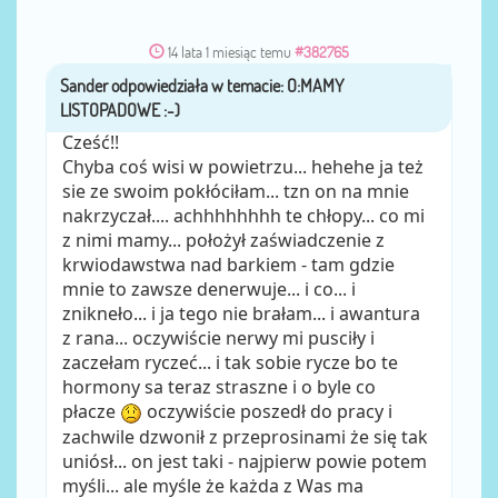
14 lata 1 miesiąc temu
#382765
Sander
przez
Cześć!!
Chyba coś wisi w powietrzu... hehehe ja też
sie ze swoim pokłóciłam... tzn on na mnie
nakrzyczał.... achhhhhhhh te chłopy... co mi
z nimi mamy... położył zaświadczenie z
krwiodawstwa nad barkiem - tam gdzie
mnie to zawsze denerwuje... i co... i
znikneło... i ja tego nie brałam... i awantura
z rana... oczywiście nerwy mi pusciły i
zaczełam ryczeć... i tak sobie rycze bo te
hormony sa teraz straszne i o byle co
płacze
oczywiście poszedł do pracy i
zachwile dzwonił z przeprosinami że się tak
uniósł... on jest taki - najpierw powie potem
myśli... ale myśle że każda z Was ma