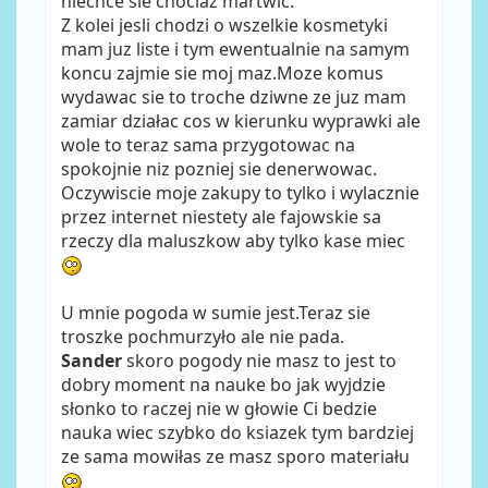
niechce sie chociaz martwic.
Z kolei jesli chodzi o wszelkie kosmetyki
mam juz liste i tym ewentualnie na samym
koncu zajmie sie moj maz.Moze komus
wydawac sie to troche dziwne ze juz mam
zamiar działac cos w kierunku wyprawki ale
wole to teraz sama przygotowac na
spokojnie niz pozniej sie denerwowac.
Oczywiscie moje zakupy to tylko i wylacznie
przez internet niestety ale fajowskie sa
rzeczy dla maluszkow aby tylko kase miec
U mnie pogoda w sumie jest.Teraz sie
troszke pochmurzyło ale nie pada.
Sander
skoro pogody nie masz to jest to
dobry moment na nauke bo jak wyjdzie
słonko to raczej nie w głowie Ci bedzie
nauka wiec szybko do ksiazek tym bardziej
ze sama mowiłas ze masz sporo materiału