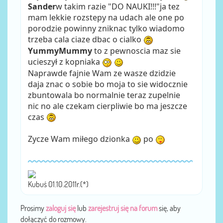
Sander
w takim razie "DO NAUKI!!!"ja tez
mam lekkie rozstepy na udach ale one po
porodzie powinny zniknac tylko wiadomo
trzeba cala ciaze dbac o cialko
YummyMummy
to z pewnoscia maz sie
ucieszył z kopniaka
Naprawde fajnie Wam ze wasze dzidzie
daja znac o sobie bo moja to sie widocznie
zbuntowala bo normalnie teraz zupelnie
nic no ale czekam cierpliwie bo ma jeszcze
czas
Zycze Wam miłego dzionka
po
Kubuś 01.10.2011r.(*)
Prosimy
zaloguj się
lub
zarejestruj się na forum
się, aby
dołączyć do rozmowy.