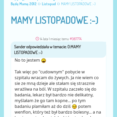
Będę Mamą 2012
Listopad
MAMY LISTOPADOWE :-)
MAMY LISTOPADOWE :-)
14 lata 1 miesiąc temu
#387774
Sander
przez
No to jestem
Tak więc po "cudownym" pobycie w
szpitalu wracam do żywych. Ja nie wiem co
sie ze mną dzieje ale stałam się strasznie
wrażliwa na ból. W szpitalu zaczeło się do
badania, lekarz był bardzo nie delikatny,
myślałam że go tam kopne... po tym
badaniu plamiłam aż do dziś
potem
wenflon, który też był bardzo bolesny... a na