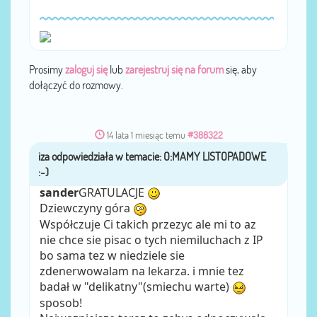
Prosimy
zaloguj się
lub
zarejestruj się na forum
się, aby
dołączyć do rozmowy.
14 lata 1 miesiąc temu
#388322
iza
przez
sander
GRATULACJE
Dziewczyny góra
Współczuje Ci takich przezyc ale mi to az
nie chce sie pisac o tych niemiluchach z IP
bo sama tez w niedziele sie
zdenerwowalam na lekarza. i mnie tez
badał w "delikatny"(smiechu warte)
sposob!