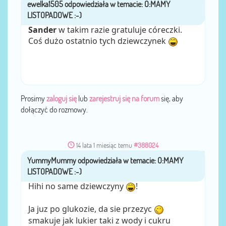
ewelka1505
przez
Sander
w takim razie gratuluje córeczki.
Coś dużo ostatnio tych dziewczynek
Prosimy
zaloguj się
lub
zarejestruj się na forum
się, aby
dołączyć do rozmowy.
14 lata 1 miesiąc temu
#388024
YummyMummy
przez
Hihi no same dziewczyny
!
Ja juz po glukozie, da sie przezyc
smakuje jak lukier taki z wody i cukru