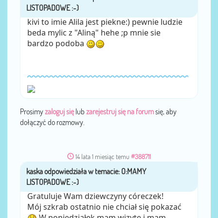
kivi to imie Alila jest piekne:) pewnie ludzie
beda mylic z "Aliną" hehe ;p mnie sie
bardzo podoba
Prosimy
zaloguj się
lub
zarejestruj się na forum
się, aby
dołączyć do rozmowy.
14 lata 1 miesiąc temu
#388711
kaska
przez
Gratuluje Wam dziewczyny córeczek!
Mój szkrab ostatnio nie chciał się pokazać
W poniedziałek mam wizytę i mam