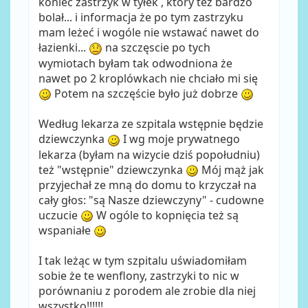
koniec zastrzyk w tyłek , który tez bardzo
bolał... i informacja że po tym zastrzyku
mam leżeć i wogóle nie wstawać nawet do
łazienki...
na szczęscie po tych
wymiotach byłam tak odwodniona że
nawet po 2 kroplówkach nie chciało mi się
Potem na szczęście było już dobrze
Według lekarza ze szpitala wstępnie będzie
dziewczynka
I wg moje prywatnego
lekarza (byłam na wizycie dziś popołudniu)
też "wstępnie" dziewczynka
Mój mąż jak
przyjechał ze mną do domu to krzyczał na
cały głos: "są Nasze dziewczyny" - cudowne
uczucie
W ogóle to kopnięcia też są
wspaniałe
I tak leżąc w tym szpitalu uświadomiłam
sobie że te wenflony, zastrzyki to nic w
porównaniu z porodem ale zrobie dla niej
wszystko!!!!!!