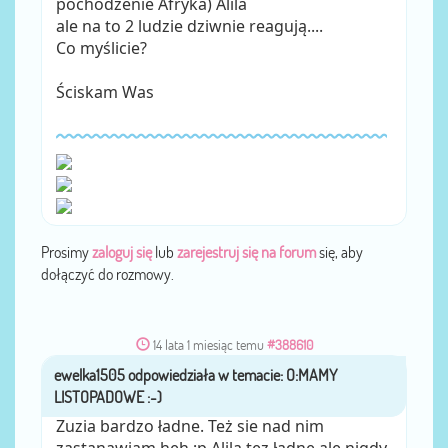
pochodzenie Afryka) Alila
ale na to 2 ludzie dziwnie reagują....
Co myślicie?
Ściskam Was
Prosimy
zaloguj się
lub
zarejestruj się na forum
się, aby
dołączyć do rozmowy.
14 lata 1 miesiąc temu
#388610
ewelka1505
przez
Zuzia bardzo ładne. Też sie nad nim
zastanawiam heh ;p Alila tez ładne ale nigdy