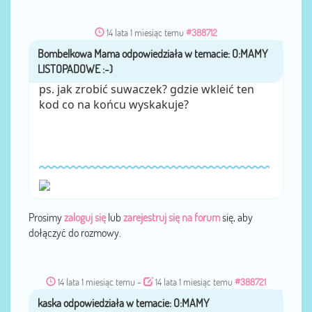
14 lata 1 miesiąc temu
#388712
Bombelkowa Mama
przez
ps. jak zrobić suwaczek? gdzie wkleić ten
kod co na końcu wyskakuje?
Prosimy
zaloguj się
lub
zarejestruj się na forum
się, aby
dołączyć do rozmowy.
14 lata 1 miesiąc temu
-
14 lata 1 miesiąc temu
#388721
kaska
przez