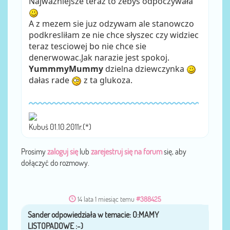
Najwazniejsze teraz to zebys odpoczywała
A z mezem sie juz odzywam ale stanowczo
podkresliłam ze nie chce słyszec czy widziec
teraz tesciowej bo nie chce sie
denerwowac.Jak narazie jest spokoj.
YummmyMummy
dzielna dziewczynka
dałas rade
z ta glukoza.
Kubuś 01.10.2011r.(*)
Prosimy
zaloguj się
lub
zarejestruj się na forum
się, aby
dołączyć do rozmowy.
14 lata 1 miesiąc temu
#388425
Sander
przez