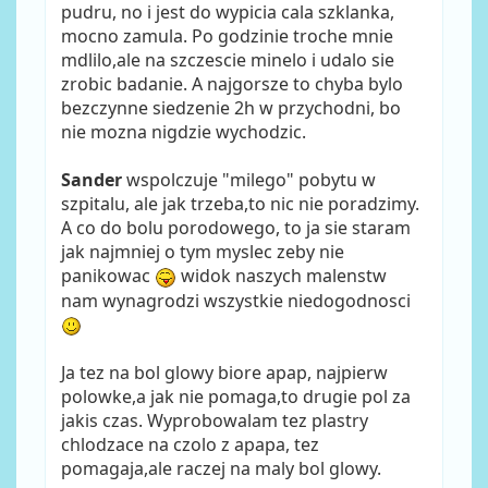
pudru, no i jest do wypicia cala szklanka,
mocno zamula. Po godzinie troche mnie
mdlilo,ale na szczescie minelo i udalo sie
zrobic badanie. A najgorsze to chyba bylo
bezczynne siedzenie 2h w przychodni, bo
nie mozna nigdzie wychodzic.
Sander
wspolczuje "milego" pobytu w
szpitalu, ale jak trzeba,to nic nie poradzimy.
A co do bolu porodowego, to ja sie staram
jak najmniej o tym myslec zeby nie
panikowac
widok naszych malenstw
nam wynagrodzi wszystkie niedogodnosci
Ja tez na bol glowy biore apap, najpierw
polowke,a jak nie pomaga,to drugie pol za
jakis czas. Wyprobowalam tez plastry
chlodzace na czolo z apapa, tez
pomagaja,ale raczej na maly bol glowy.