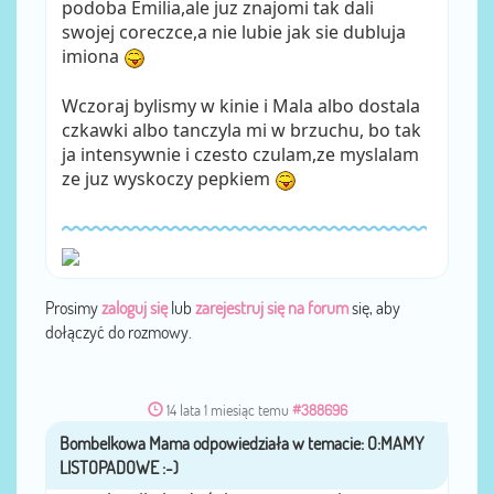
podoba Emilia,ale juz znajomi tak dali
swojej coreczce,a nie lubie jak sie dubluja
imiona
Wczoraj bylismy w kinie i Mala albo dostala
czkawki albo tanczyla mi w brzuchu, bo tak
ja intensywnie i czesto czulam,ze myslalam
ze juz wyskoczy pepkiem
Prosimy
zaloguj się
lub
zarejestruj się na forum
się, aby
dołączyć do rozmowy.
14 lata 1 miesiąc temu
#388696
Bombelkowa Mama
przez