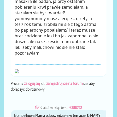
masakra ile badań. ja przy ostatnim
pobieraniu krwi prawie zemdlalam, a
staralam sie byc twarda:P
yummymummy masz alergie .. o rety ja
tez;/ rok temu zrobila mi sie z tego astma
bo papierochy popalalam;/ i teraz musze
brac codziennie leki bo jak zapomne to sie
dusze. ale na szczescie mam dobrane tak
leki zeby maluchowi nic sie nie stalo.
pozdrawiam
Prosimy
zaloguj się
lub
zarejestruj się na forum
się, aby
dołączyć do rozmowy.
14 lata 1 miesiąc temu
#388702
Bombelkowa Mama
przez