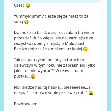
Cześć
YummyMummy ciesze się że masz to za
sobą
Iza może za bardzo się rozczulam bo wiem
przeszłaś dużo więcej ale najważniejsze że
wszystko robimy z myślą o Maluchach.
Bardzo dobrze że z mężem już lepiej
Tak jak patrzyłam po innych forach to
dziewczyn w tym roku nie zabraknie!!! Tylko
jakie tu imie wybrać?? W głowie mam
pustke...
No i siedze nad tą nauką... bleeeeeeee... i
oczywiście muszę sobie przerwę zrobić
.
Pozdrawiam!!