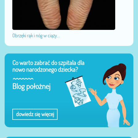
Obrzęki rąk i nóg w ciąży...
Co warto zabrać do szpitala dla
nowo narodzonego dziecka?
Blog położnej
dowiedz się więcej