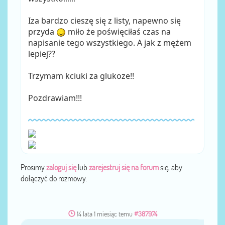
Iza bardzo cieszę się z listy, napewno się
przyda
miło że poświęciłaś czas na
napisanie tego wszystkiego. A jak z mężem
lepiej??
Trzymam kciuki za glukoze!!
Pozdrawiam!!!
Prosimy
zaloguj się
lub
zarejestruj się na forum
się, aby
dołączyć do rozmowy.
14 lata 1 miesiąc temu
#387974