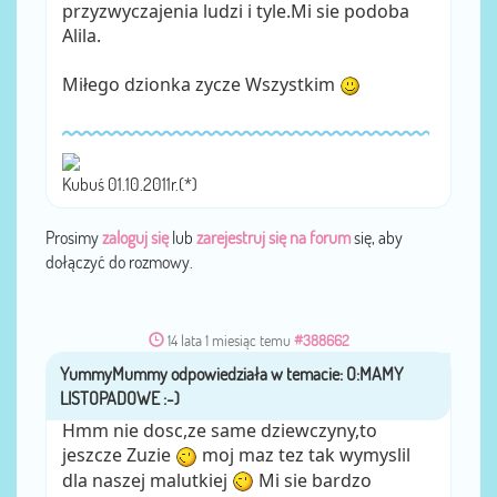
przyzwyczajenia ludzi i tyle.Mi sie podoba
Alila.
Miłego dzionka zycze Wszystkim
Kubuś 01.10.2011r.(*)
Prosimy
zaloguj się
lub
zarejestruj się na forum
się, aby
dołączyć do rozmowy.
14 lata 1 miesiąc temu
#388662
YummyMummy
przez
Hmm nie dosc,ze same dziewczyny,to
jeszcze Zuzie
moj maz tez tak wymyslil
dla naszej malutkiej
Mi sie bardzo