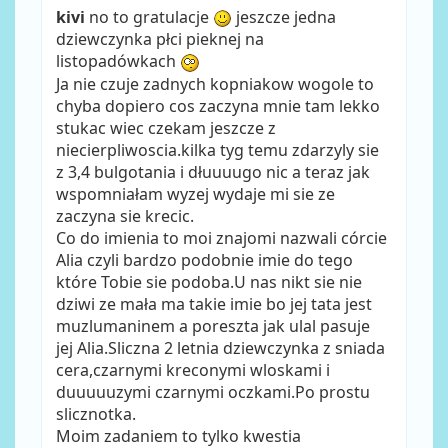
kivi
no to gratulacje
jeszcze jedna
dziewczynka płci pieknej na
listopadówkach
Ja nie czuje zadnych kopniakow wogole to
chyba dopiero cos zaczyna mnie tam lekko
stukac wiec czekam jeszcze z
niecierpliwoscia.kilka tyg temu zdarzyly sie
z 3,4 bulgotania i dłuuuugo nic a teraz jak
wspomniałam wyzej wydaje mi sie ze
zaczyna sie krecic.
Co do imienia to moi znajomi nazwali córcie
Alia czyli bardzo podobnie imie do tego
które Tobie sie podoba.U nas nikt sie nie
dziwi ze mała ma takie imie bo jej tata jest
muzlumaninem a poreszta jak ulal pasuje
jej Alia.Sliczna 2 letnia dziewczynka z sniada
cera,czarnymi kreconymi wloskami i
duuuuuzymi czarnymi oczkami.Po prostu
slicznotka.
Moim zadaniem to tylko kwestia