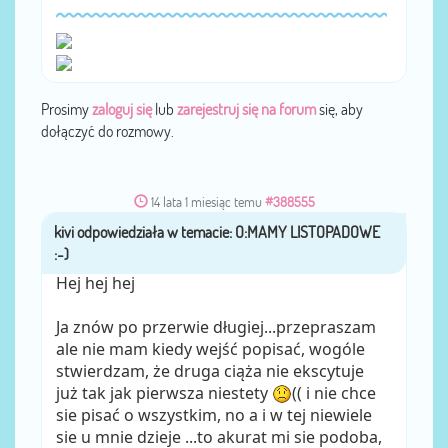
Prosimy
zaloguj się
lub
zarejestruj się na forum
się, aby
dołączyć do rozmowy.
14 lata 1 miesiąc temu
#388555
kivi
przez
Hej hej hej
Ja znów po przerwie długiej...przepraszam
ale nie mam kiedy wejść popisać, wogóle
stwierdzam, że druga ciąża nie ekscytuje
już tak jak pierwsza niestety
(( i nie chce
sie pisać o wszystkim, no a i w tej niewiele
sie u mnie dzieje ...to akurat mi sie podoba,