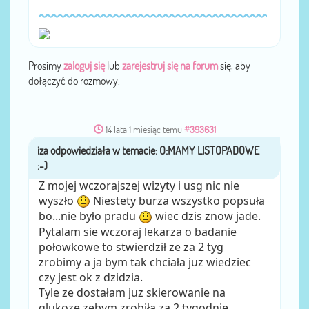
Prosimy
zaloguj się
lub
zarejestruj się na forum
się, aby
dołączyć do rozmowy.
14 lata 1 miesiąc temu
#393631
iza
przez
Z mojej wczorajszej wizyty i usg nic nie
wyszło
Niestety burza wszystko popsuła
bo...nie było pradu
wiec dzis znow jade.
Pytalam sie wczoraj lekarza o badanie
połowkowe to stwierdził ze za 2 tyg
zrobimy a ja bym tak chciała juz wiedziec
czy jest ok z dzidzia.
Tyle ze dostałam juz skierowanie na
glukoze zebym zrobiła za 2 tygodnie.