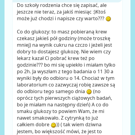
Do szkoły rodzenia chce się zapisać, ale
jeszcze nie teraz, za jakiś miesiąc :)Ktoś
może już chodzi i napisze czy warto???
Co do glukozy: to masz pobieraną krew
czekasz jakieś pół godziny (może troszkę
mniej) na wynik cukru na czczo i jeżeli jest
dobry to dostajesz glukozę. Nie wiem czy
lekarz kazał Ci pobrać krew też po
godzinie??? bo mi się upiekło i miałam tylko
po 2h. Ja wyszłam z tego badania o 11 30 a
wyniki były do odbioru o 14. Chociaż w tym
laboratorium co zazwyczaj robię zawsze są
do odbioru tego samego dnia
(no
oprócz tych pierwszych ciążowych badań,
bo je miałam na następny dzień) A co do
smaku glukozy to powiem Wam, że mi
nawet smakowało. Z cytrynką to już
całkiem dobre
)) ( tak wiem dziwna
jestem, bo większość mówi, że jest to