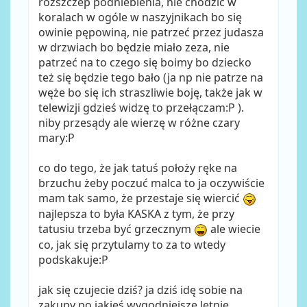
rozszczep podniebienia, nie chodzić w
koralach w ogóle w naszyjnikach bo się
owinie pępowiną, nie patrzeć przez judasza
w drzwiach bo będzie miało zeza, nie
patrzeć na to czego się boimy bo dziecko
też się będzie tego bało (ja np nie patrze na
węże bo się ich straszliwie boję, także jak w
telewizji gdzieś widzę to przełączam:P ).
niby przesądy ale wierzę w różne czary
mary:P
co do tego, że jak tatuś położy ręke na
brzuchu żeby poczuć malca to ja oczywiście
mam tak samo, że przestaje się wiercić
najlepsza to była KASKA z tym, że przy
tatusiu trzeba być grzecznym
ale wiecie
co, jak się przytulamy to za to wtedy
podskakuje:P
jak się czujecie dziś? ja dziś idę sobie na
zakupy po jakieś wygodniejsze letnie