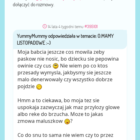
dołączyć do rozmowy.
14 lata 4 tygodni temu
#395101
YummyMummy
przez
Moja babcia jeszcze cos mowila zeby
paskow nie nosic, bo dziecku sie pepowina
owinie czy cus
Nie wiem po co ktos
przesady wymysla, jakbysmy sie jeszcze
malo denerwowaly czy wszystko dobrze
pojdzie
Hmm a to ciekawa, bo moja tez sie
uspokaja zazwyczaj jak maz przylozy glowe
albo reke do brzucha. Moze to jakas
zmowa maluszkow
?
Co do snu to sama nie wiem czy to przez