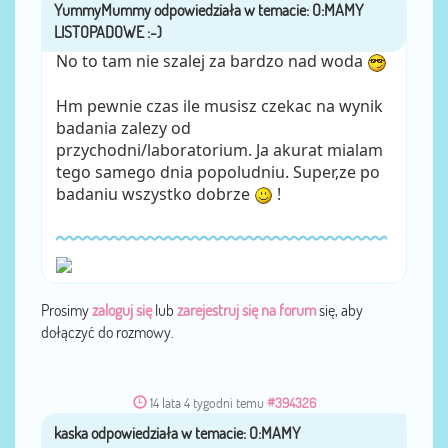
YummyMummy
przez
No to tam nie szalej za bardzo nad woda
Hm pewnie czas ile musisz czekac na wynik
badania zalezy od
przychodni/laboratorium. Ja akurat mialam
tego samego dnia popoludniu. Super,ze po
badaniu wszystko dobrze
!
Prosimy
zaloguj się
lub
zarejestruj się na forum
się, aby
dołączyć do rozmowy.
14 lata 4 tygodni temu
#394326
kaska
przez