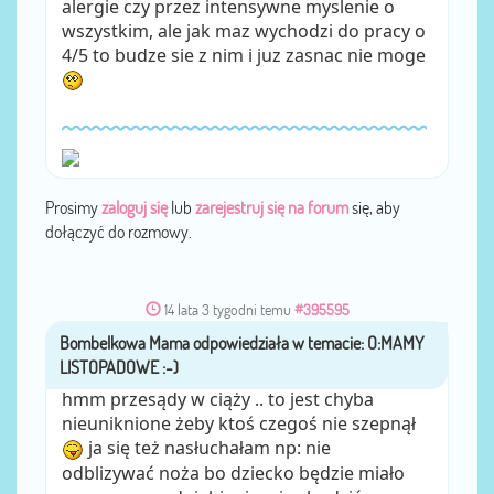
alergie czy przez intensywne myslenie o
wszystkim, ale jak maz wychodzi do pracy o
4/5 to budze sie z nim i juz zasnac nie moge
Prosimy
zaloguj się
lub
zarejestruj się na forum
się, aby
dołączyć do rozmowy.
14 lata 3 tygodni temu
#395595
Bombelkowa Mama
przez
hmm przesądy w ciąży .. to jest chyba
nieuniknione żeby ktoś czegoś nie szepnął
ja się też nasłuchałam np: nie
odblizywać noża bo dziecko będzie miało