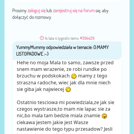
Prosimy
zaloguj się
lub
zarejestruj się na forum
się, aby
dołączyć do rozmowy.
14 lata 4 tygodni temu
#394429
YummyMummy
przez
Hehe no moja Mala to samo, zawsze przed
snem mam wrazenie, ze robi rundke po
brzuchu w podskokach
mamy z tego
straszna radoche, wiec jak dla mnie niech
sie giba jak najwiecej
Ostatnio tesciowa mi powiedziala,ze jak sie
czegos wystrasze,to mam nie lapac sie za
nic,bo mala tam bedzie miala znamie
ciekawa jestem jakie jest Wasze
nastawienie do tego typu przesadow? Jesli