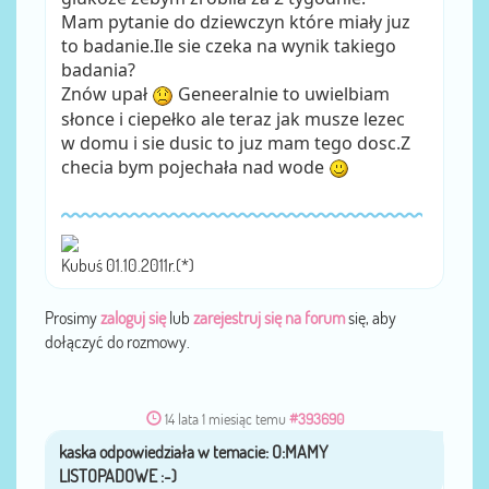
Mam pytanie do dziewczyn które miały juz
to badanie.Ile sie czeka na wynik takiego
badania?
Znów upał
Geneeralnie to uwielbiam
słonce i ciepełko ale teraz jak musze lezec
w domu i sie dusic to juz mam tego dosc.Z
checia bym pojechała nad wode
Kubuś 01.10.2011r.(*)
Prosimy
zaloguj się
lub
zarejestruj się na forum
się, aby
dołączyć do rozmowy.
14 lata 1 miesiąc temu
#393690
kaska
przez