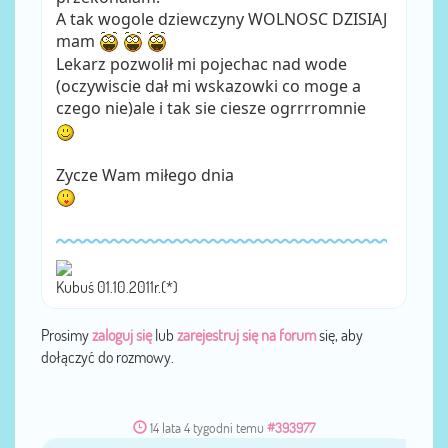
A tak wogole dziewczyny WOLNOSC DZISIAJ
mam
Lekarz pozwolił mi pojechac nad wode
(oczywiscie dał mi wskazowki co moge a
czego nie)ale i tak sie ciesze ogrrrromnie
Zycze Wam miłego dnia
Kubuś 01.10.2011r.(*)
Prosimy
zaloguj się
lub
zarejestruj się na forum
się, aby
dołączyć do rozmowy.
14 lata 4 tygodni temu
#393977