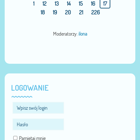
1
12
13
14
15
16
17
18
19
20
21
226
Moderatorzy:
ilona
LOGOWANIE
Pamiętaj mnie