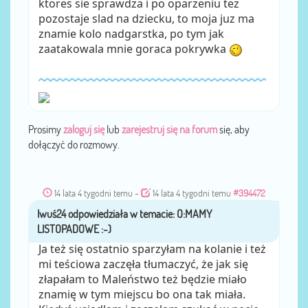
ktores sie sprawdza i po oparzeniu tez
pozostaje slad na dziecku, to moja juz ma
znamie kolo nadgarstka, po tym jak
zaatakowala mnie goraca pokrywka
Prosimy
zaloguj się
lub
zarejestruj się na forum
się, aby
dołączyć do rozmowy.
14 lata 4 tygodni temu
-
14 lata 4 tygodni temu
#394472
Iwuś24
przez
Ja też się ostatnio sparzyłam na kolanie i też
mi teściowa zaczęła tłumaczyć, że jak się
złapałam to Maleństwo też będzie miało
znamię w tym miejscu bo ona tak miała.