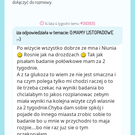
dołączyć do rozmowy.
14 lata 4 tygodni temu
#393935
iza
przez
Po wizycie wszystko dobrze ze mna i Niunia
Rosnie jak na drozdzach
Tak jak
pisałam badanie połówkowe mam za 2
tygodnie.
A z ta glukoza to wiem ze nie jest smaczna i
na czym polega tylko mi chodzi raczej o to
ile trzeba czekac na wyniki badania bo
chcialabym to jakos rozplanowac zebym
miała wyniki na kolejna wizyte czyli wlasnie
za 2 tygodnie.Chyba dam sobie spkój i
pojade do innego miaasta zrobic sobie to
badanie bo u mnie w przychodni to maja
rozpie....bo nie raz juz sie o tym
przekonałam.