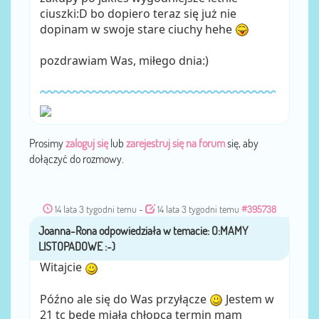
ciuszki:D bo dopiero teraz się już nie
dopinam w swoje stare ciuchy hehe
pozdrawiam Was, miłego dnia:)
Prosimy
zaloguj się
lub
zarejestruj się na forum
się, aby
dołączyć do rozmowy.
14 lata 3 tygodni temu
-
14 lata 3 tygodni temu
#395738
Joanna-Rona
przez
Witajcie
Późno ale się do Was przyłącze
Jestem w
21 tc będę miała chłopca termin mam