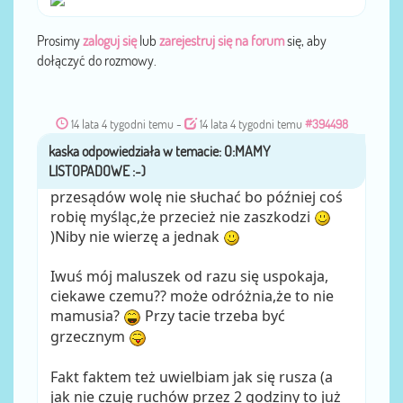
Prosimy
zaloguj się
lub
zarejestruj się na forum
się, aby
dołączyć do rozmowy.
14 lata 4 tygodni temu
-
14 lata 4 tygodni temu
#394498
kaska
przez
przesądów wolę nie słuchać bo później coś
robię myśląc,że przecież nie zaszkodzi
)Niby nie wierzę a jednak
Iwuś mój maluszek od razu się uspokaja,
ciekawe czemu?? może odróżnia,że to nie
mamusia?
Przy tacie trzeba być
grzecznym
Fakt faktem też uwielbiam jak się rusza (a
jak nie czuję ruchów przez 2 godziny to już