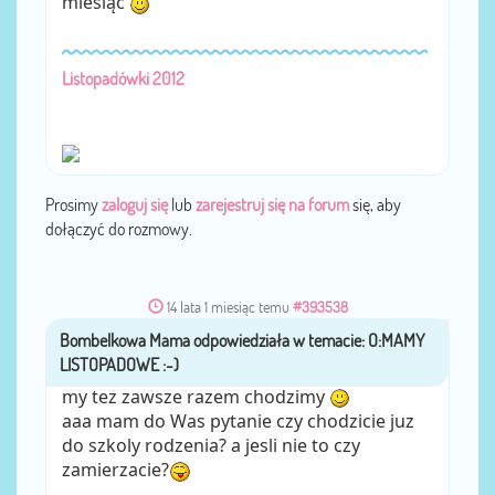
miesiąc
Listopadówki 2012
Prosimy
zaloguj się
lub
zarejestruj się na forum
się, aby
dołączyć do rozmowy.
14 lata 1 miesiąc temu
#393538
Bombelkowa Mama
przez
my tez zawsze razem chodzimy
aaa mam do Was pytanie czy chodzicie juz
do szkoly rodzenia? a jesli nie to czy
zamierzacie?