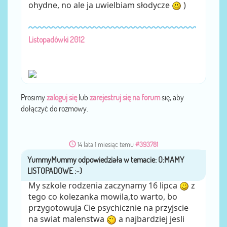
ohydne, no ale ja uwielbiam słodycze
)
Listopadówki 2012
Prosimy
zaloguj się
lub
zarejestruj się na forum
się, aby
dołączyć do rozmowy.
14 lata 1 miesiąc temu
#393781
YummyMummy
przez
My szkole rodzenia zaczynamy 16 lipca
z
tego co kolezanka mowila,to warto, bo
przygotowuja Cie psychicznie na przyjscie
na swiat malenstwa
a najbardziej jesli