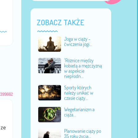
ZOBACZ TAKŻE
Joga w ciąży -
ćwiczenia jogi...
"Różnice między
kobietą a mężczyzną
w aspekcie
niepłodn...
Sporty których
należy unikać w
399662
czasie ciąży...
Wegetarianizm a
ciąża...
 ze
Planowanie ciąży po
35 roku życia...