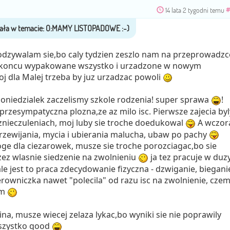
14 lata 2 tygodni temu
#
odzywalam sie,bo caly tydzien zeszlo nam na przeprowadzc
w koncu wypakowane wszystko i urzadzone w nowym
oj dla Malej trzeba by juz urzadzac powoli
poniedzialek zaczelismy szkole rodzenia! super sprawa
!
 przesympatyczna plozna,ze az milo isc. Pierwsze zajecia byl
 znieczuleniach, moj luby sie troche doedukowal
A wczor
przewijania, mycia i ubierania malucha, ubaw po pachy
joge dla ciezarowek, musze sie troche porozciagac,bo sie
zez wlasnie siedzenie na zwolnieniu
ja tez pracuje w du
le jest to praca zdecydowanie fizyczna - dzwiganie, biegani
ierowniczka nawet "polecila" od razu isc na zwolnienie, cze
am
na, musze wiecej zelaza lykac,bo wyniki sie nie poprawily
wszystko good