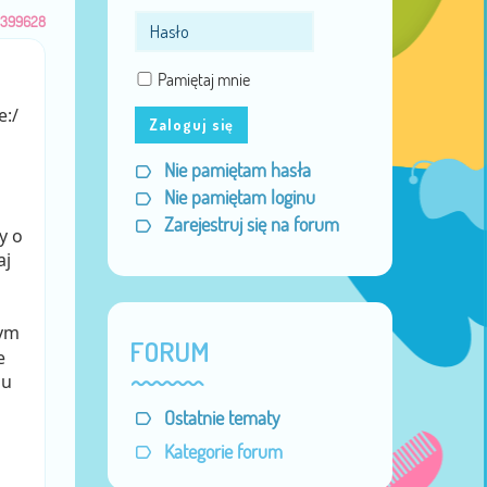
399628
Pamiętaj mnie
e:/
Zaloguj się
Nie pamiętam hasła
Nie pamiętam loginu
Zarejestruj się na forum
y o
aj
zym
FORUM
e
mu
Ostatnie tematy
Kategorie forum