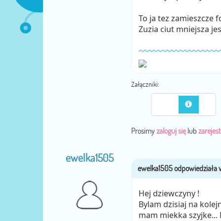
To ja tez zamieszcze 
Zuzia ciut mniejsza je
Załączniki:
Prosimy
zaloguj się
lub
zarejest
ewelka1505
Hej dziewczyny !
Bylam dzisiaj na kolej
mam miekka szyjke... 