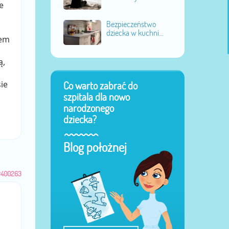
e
Bezpieczeństwo
dziecka w kuchni...
jem
ą,
ie
Co warto zabrać do
szpitala dla nowo
narodzonego
dziecka?
Blog położnej
#400263