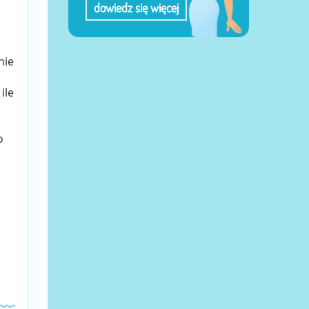
dowiedz się więcej
nie
ile
o