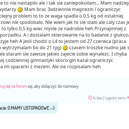
e to nie nastapilo ale i tak sie zaniepokoilam... Mam nadziej
 wydarzy
Mam brac 3xdziennie magnezin i ograniczyc
olejny problem to to ze waga spadla o 0,5 kg od ostatniej
arzowi nie spodobalo. Nie wiem jak to sie stalo ale caly czas 
 to tylko 0,5 kg wiec mysle ze nadrobie heh Przynajmniej z
orzadku. A i dostalam skierowanie na to badanie z glukoz
yje heh A jesli chodzi o L4 to jestem od 27 czerwca (praca
ugo wytrzymalam bo do 21 tyg)
czasem troszke nudno jak s
e staram sie zawsze jakies zajecie sobie wynalezc. I chyba
j codziennej gimnastyki skoro gin kazal ograniczyc
a mi spacerki z mezem. Ale sie rozpisalam heh
ruj się na forum
się, aby dołączyć do rozmowy.
14 lata 2 tygodni temu