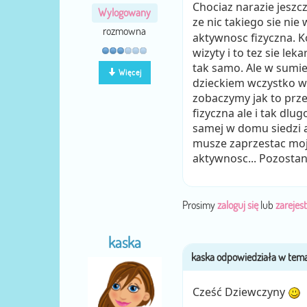
Chociaz narazie jeszcz
Wylogowany
ze nic takiego sie nie
rozmowna
aktywnosc fizyczna. K
wizyty i to tez sie lek
tak samo. Ale w sumie
Więcej
dzieckiem wczystko wp
zobaczymy jak to przez
fizyczna ale i tak dl
samej w domu siedzi al
musze zaprzestac moje
aktywnosc... Pozostan
Prosimy
zaloguj się
lub
zarejest
kaska
Cześć Dziewczyny