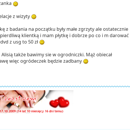
eżanka
elacje z wizyty
tkę z badania na początku były małe zgrzyty ale ostatecznie
upierdliwą klientką i mam płytkę i dobrze po co i m darować
dvd z usg to 50 zł
 Alisią także bawimy sie w ogrodniczki. Mąż obiecał
rawę więc ogródeczek będzie zadbany