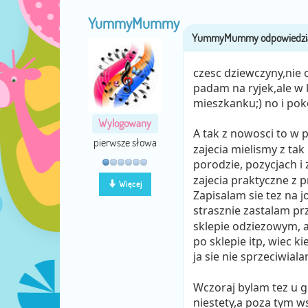
YummyMummy
czesc dziewczyny,nie 
padam na ryjek,ale 
mieszkanku;) no i pok
Wylogowany
A tak z nowosci to w 
pierwsze słowa
zajecia mielismy z tak
porodzie, pozycjach i
zajecia praktyczne z 
Więcej
Zapisalam sie tez na 
strasznie zastalam pr
sklepie odziezowym, a
po sklepie itp, wiec k
ja sie nie sprzeciwial
Wczoraj bylam tez u gi
niestety,a poza tym 