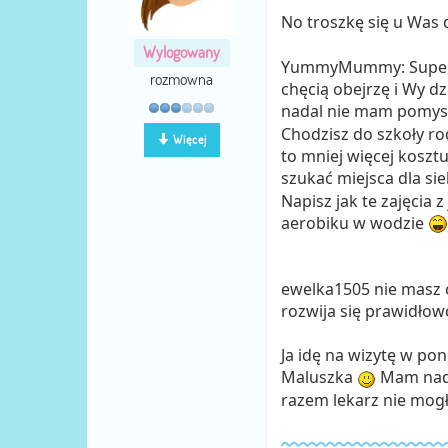
No troszkę się u Was 
Wylogowany
YummyMummy: Super
rozmowna
chęcią obejrzę i Wy d
nadal nie mam pomys
Chodzisz do szkoły ro
Więcej
to mniej więcej koszt
szukać miejsca dla si
Napisz jak te zajęcia 
aerobiku w wodzie
ewelka1505 nie masz c
rozwija się prawidło
Ja idę na wizytę w po
Maluszka
Mam nadzi
razem lekarz nie mogł