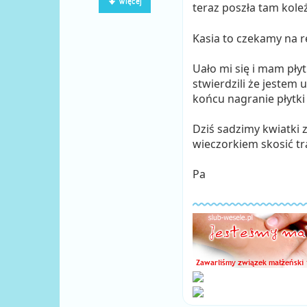
Więcej
teraz poszła tam kol
Kasia to czekamy na r
Uało mi się i mam pły
stwierdzili że jestem 
końcu nagranie płytki 
Dziś sadzimy kwiatki z
wieczorkiem skosić t
Pa