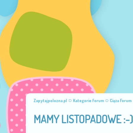
Zapytajpolozna.pl
Kategorie forum
Ciąża Forum
MAMY LISTOPADOWE :-)