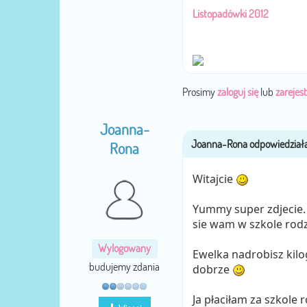
Listopadówki 2012
Prosimy
zaloguj się
lub
zarejest
Joanna-
Rona
Witajcie
Yummy super zdjecie. 
sie wam w szkole rodz
Wylogowany
Ewelka nadrobisz kilo
budujemy zdania
dobrze
Ja płaciłam za szkole 