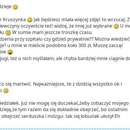
dzieje
 Kruszynka
Jak będziesz miała więcej zdjęć to wrzucaj. Z
ziewczyny oczywiście też! widzę, że imię już wybrane
U m
łu
W sumie mam jeszcze troszkę czasu.
dzenia przy szpitalu czy gdzieś prywatnie?? Można wiedzieć 
uje? u mnie w mieście podobno koło 300 zł. Muszę zacząć
ebie
z jogi, też o nich myślałam, ale chyba bardziej mnie ciągnie d
o się martwić. Najważniejsze, że z dzidzią wszystko ok i
wo
niedziałek. Już nie mogę się doczekać,żeby zobaczyć mojego
eję,że tym razem da się dokładnie obejrzeć, bo ostatnim
 obejrzeć serduszka i mózgu- tak się łobuziak ułożył Eh