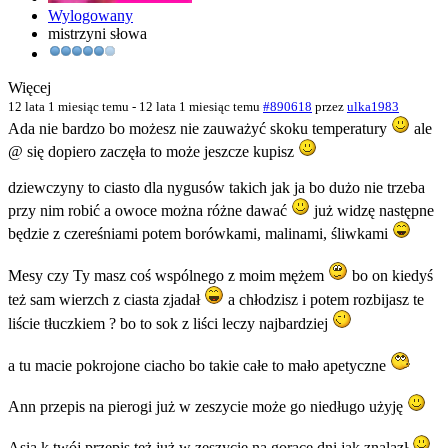
Wylogowany
mistrzyni słowa
Więcej
12 lata 1 miesiąc temu
-
12 lata 1 miesiąc temu
#890618
przez
ulka1983
Ada nie bardzo bo możesz nie zauważyć skoku temperatury
ale
@ się dopiero zaczęła to może jeszcze kupisz
dziewczyny to ciasto dla nygusów takich jak ja bo dużo nie trzeba
przy nim robić a owoce można różne dawać
już widzę następne
będzie z czereśniami potem borówkami, malinami, śliwkami
Mesy czy Ty masz coś wspólnego z moim mężem
bo on kiedyś
też sam wierzch z ciasta zjadał
a chłodzisz i potem rozbijasz te
liście tłuczkiem ? bo to sok z liści leczy najbardziej
a tu macie pokrojone ciacho bo takie całe to mało apetyczne
Ann przepis na pierogi już w zeszycie może go niedługo użyję
Asia k twój przepis też już w zeszycie na gorące dni jak znalazł