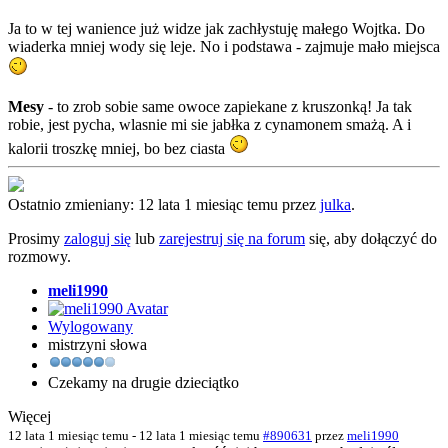
Ja to w tej wanience już widze jak zachłystuję małego Wojtka. Do
wiaderka mniej wody się leje. No i podstawa - zajmuje mało miejsca
Mesy
- to zrob sobie same owoce zapiekane z kruszonką! Ja tak
robie, jest pycha, wlasnie mi sie jabłka z cynamonem smażą. A i
kalorii troszkę mniej, bo bez ciasta
Ostatnio zmieniany: 12 lata 1 miesiąc temu przez
julka
.
Prosimy
zaloguj się
lub
zarejestruj się na forum
się, aby dołączyć do
rozmowy.
meli1990
Wylogowany
mistrzyni słowa
Czekamy na drugie dzieciątko
Więcej
12 lata 1 miesiąc temu
-
12 lata 1 miesiąc temu
#890631
przez
meli1990