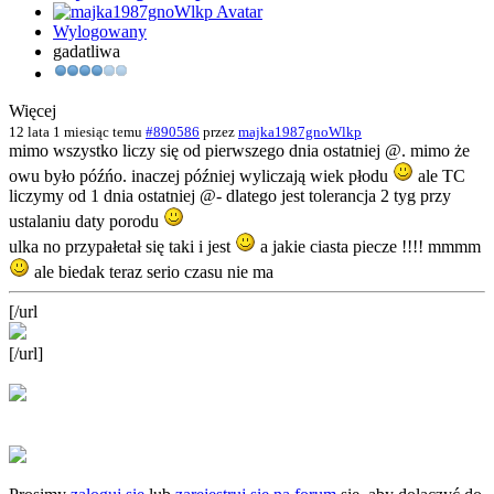
Wylogowany
gadatliwa
Więcej
12 lata 1 miesiąc temu
#890586
przez
majka1987gnoWlkp
mimo wszystko liczy się od pierwszego dnia ostatniej @. mimo że
owu było późńo. inaczej później wyliczają wiek płodu
ale TC
liczymy od 1 dnia ostatniej @- dlatego jest tolerancja 2 tyg przy
ustalaniu daty porodu
ulka no przypałetał się taki i jest
a jakie ciasta piecze !!!! mmmm
ale biedak teraz serio czasu nie ma
[/url
[/url]