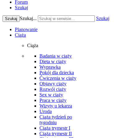
Forum
Szukaj
Szukaj...
Szukaj
Szukaj
Planowanie
Ciąża
Ciąża
Badania w ciąży
Dieta w ciąży
Wyprawka
Pokój dla dziecka
Ćwiczenia w ciąży
Objawy ciąży
Rozwój ciąży
Sex w ciąży
Praca w ciąży
Wizyty u lekarza
Uroda
Ciąża tydzień po
tygodniu
Ciąża trymestr I
Ciąża trymestr II