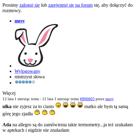
Prosimy
zaloguj się
lub
zarejestruj się na forum
się, aby dołączyć do
rozmowy.
mesy
Wylogowany
mistrzyni słowa
Więcej
12 lata 1 miesiąc temu
-
12 lata 1 miesiąc temu
#890605
przez
mesy
ulka
nie zyjesz za to ciasto
matko ale bym tą samą
górę jego zjadła
Ada
na allegro są do zamówienia takie termometry...ja też szukałam
w aptekach i nigdzie nie znalazłam