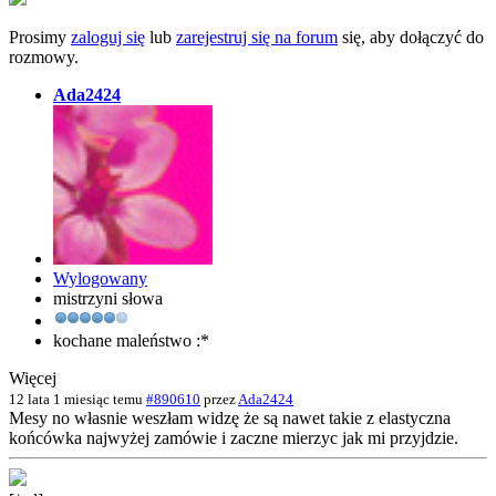
Prosimy
zaloguj się
lub
zarejestruj się na forum
się, aby dołączyć do
rozmowy.
Ada2424
Wylogowany
mistrzyni słowa
kochane maleństwo :*
Więcej
12 lata 1 miesiąc temu
#890610
przez
Ada2424
Mesy no własnie weszłam widzę że są nawet takie z elastyczna
końcówka najwyżej zamówie i zaczne mierzyc jak mi przyjdzie.