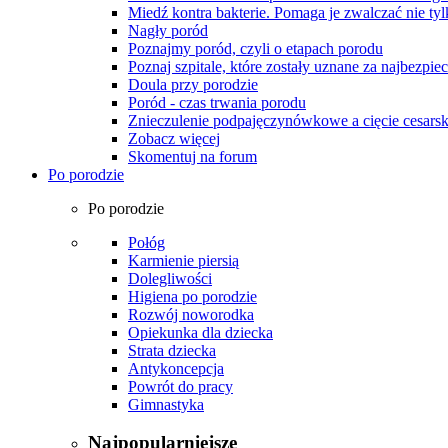
Miedź kontra bakterie. Pomaga je zwalczać nie tyl
Nagły poród
Poznajmy poród, czyli o etapach porodu
Poznaj szpitale, które zostały uznane za najbezpiec
Doula przy porodzie
Poród - czas trwania porodu
Znieczulenie podpajęczynówkowe a cięcie cesarsk
Zobacz więcej
Skomentuj na forum
Po porodzie
Po porodzie
Połóg
Karmienie piersią
Dolegliwości
Higiena po porodzie
Rozwój noworodka
Opiekunka dla dziecka
Strata dziecka
Antykoncepcja
Powrót do pracy
Gimnastyka
Najpopularniejsze