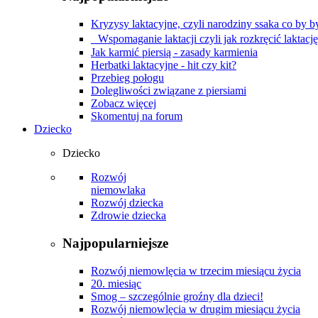
Kryzysy laktacyjne, czyli narodziny ssaka co by by
Wspomaganie laktacji czyli jak rozkręcić laktacj
Jak karmić piersią - zasady karmienia
Herbatki laktacyjne - hit czy kit?
Przebieg połogu
Dolegliwości związane z piersiami
Zobacz więcej
Skomentuj na forum
Dziecko
Dziecko
Rozwój
niemowlaka
Rozwój dziecka
Zdrowie dziecka
Najpopularniejsze
Rozwój niemowlęcia w trzecim miesiącu życia
20. miesiąc
Smog – szczególnie groźny dla dzieci!
Rozwój niemowlęcia w drugim miesiącu życia