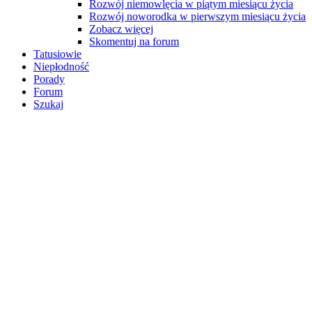
Rozwój niemowlęcia w piątym miesiącu życia
Rozwój noworodka w pierwszym miesiącu życia
Zobacz więcej
Skomentuj na forum
Tatusiowie
Niepłodność
Porady
Forum
Szukaj