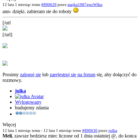
12 lata 1 miesiąc temu
#890629
przez
majka1987gnoWlkp
ann- dzięki. zabieram sie do roboty
[/url
[/url]
Prosimy
zaloguj się
lub
zarejestruj się na forum
się, aby dołączyć do
rozmowy.
julka
Wylogowany
budujemy zdania
Więcej
12 lata 1 miesiąc temu
-
12 lata 1 miesiąc temu
#890630
przez
julka
Meli
, zawsze bedziesz miec liczone od 1 dnia ostatniej @, do konca