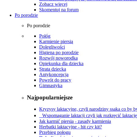
Zobacz więcej
Skomentuj na forum
Po porodzie
Po porodzie
Połóg
Karmienie piersią
Dolegliwości
Higiena po porodzie
Rozwój noworodka
Opiekunka dla dziecka
Strata dziecka
Antykoncepcja
Powrót do pracy
Gimnastyka
Najpopularniejsze
Kryzysy laktacyjne, czyli narodziny ssaka co by by
Wspomaganie laktacji czyli jak rozkręcić laktacj
Jak karmić piersią - zasady karmienia
Herbatki laktacyjne - hit czy kit?
Przebieg połogu