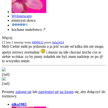
Wylogowany
mistrzyni słowa
kochane maleństwo :*
Więcej
12 lata 1 miesiąc temu
#890632
przez
Ada2424
Meli Ciebie mdli po jedzeniu a ja jeść wcale od kilku dni nie moge,
apetyt zerowy normalnie
i musze na siłe chociaz troche cos w
siebie wciskac co by pusty żoładek nie był, mam nadzieje ze po @
to wszystko minie.
[/url]
[/url]
Prosimy
zaloguj się
lub
zarejestruj się na forum
się, aby dołączyć do
rozmowy.
ulka1983