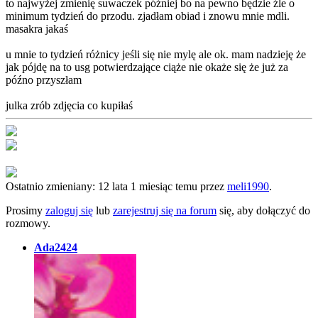
to najwyżej zmienię suwaczek później bo na pewno będzie źle o
minimum tydzień do przodu. zjadłam obiad i znowu mnie mdli.
masakra jakaś
u mnie to tydzień różnicy jeśli się nie mylę ale ok. mam nadzieję że
jak pójdę na to usg potwierdzające ciąże nie okaże się że już za
późno przyszłam
julka zrób zdjęcia co kupiłaś
Ostatnio zmieniany: 12 lata 1 miesiąc temu przez
meli1990
.
Prosimy
zaloguj się
lub
zarejestruj się na forum
się, aby dołączyć do
rozmowy.
Ada2424