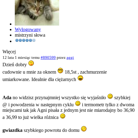
Wylogowany
mistrzyni słowa
Więcej
12 lata 1 miesiąc temu
#890599
przez
aggi
Dzień dobry
cudownie u mnie za oknem
18,5st , zachmurzenie
umiarkowane. Idealnie dla ciężarnych
Ada
no widzisz przynajmniej wszystko się wyjaśniło
szybkiej
@ i powodzenia w następnym cyklu
i termometr tylko z dwoma
miejscami tak jak Agni pisała z jednym jest nie miarodajny bo 36,90
a 36,99 to już wielka różnica
gwiazdka
szybkiego powrotu do domu