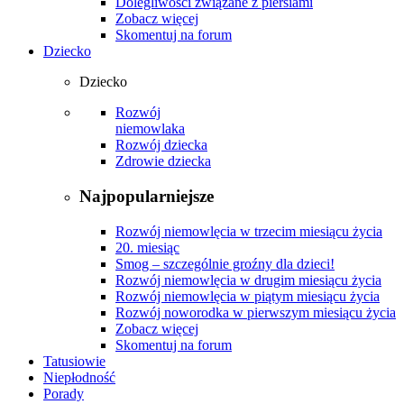
Dolegliwości związane z piersiami
Zobacz więcej
Skomentuj na forum
Dziecko
Dziecko
Rozwój
niemowlaka
Rozwój dziecka
Zdrowie dziecka
Najpopularniejsze
Rozwój niemowlęcia w trzecim miesiącu życia
20. miesiąc
Smog – szczególnie groźny dla dzieci!
Rozwój niemowlęcia w drugim miesiącu życia
Rozwój niemowlęcia w piątym miesiącu życia
Rozwój noworodka w pierwszym miesiącu życia
Zobacz więcej
Skomentuj na forum
Tatusiowie
Niepłodność
Porady