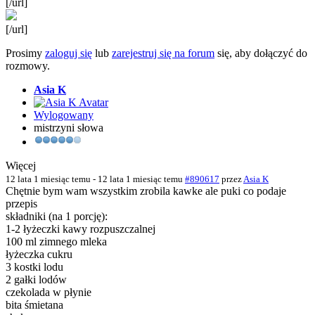
[/url]
[/url]
Prosimy
zaloguj się
lub
zarejestruj się na forum
się, aby dołączyć do
rozmowy.
Asia K
Wylogowany
mistrzyni słowa
Więcej
12 lata 1 miesiąc temu
-
12 lata 1 miesiąc temu
#890617
przez
Asia K
Chętnie bym wam wszystkim zrobila kawke ale puki co podaje
przepis
składniki (na 1 porcję):
1-2 łyżeczki kawy rozpuszczalnej
100 ml zimnego mleka
łyżeczka cukru
3 kostki lodu
2 gałki lodów
czekolada w płynie
bita śmietana