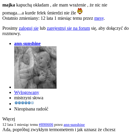
majka
kapuchą okładam , ale mam wrażenie , że nic nie
pomaga....a kurde felek śmierdzi nie źle
Ostatnio zmieniany: 12 lata 1 miesiąc temu przez
mesy
.
Prosimy
zaloguj się
lub
zarejestruj się na forum
się, aby dołączyć do
rozmowy.
ann-sunshine
Wylogowany
mistrzyni słowa
Nieopisana radość
Więcej
12 lata 1 miesiąc temu
#890606
przez
ann-sunshine
Ada, popróbuj zwykłym termometrem i jak uznasz że chcesz