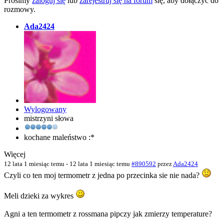
Prosimy
zaloguj się
lub
zarejestruj się na forum
się, aby dołączyć do
rozmowy.
Ada2424
Wylogowany
mistrzyni słowa
kochane maleństwo :*
Więcej
12 lata 1 miesiąc temu
-
12 lata 1 miesiąc temu
#890592
przez
Ada2424
Czyli co ten moj termometr z jedna po przecinka sie nie nada?
Meli dzieki za wykres
Agni a ten termometr z rossmana pipczy jak zmierzy temperature?