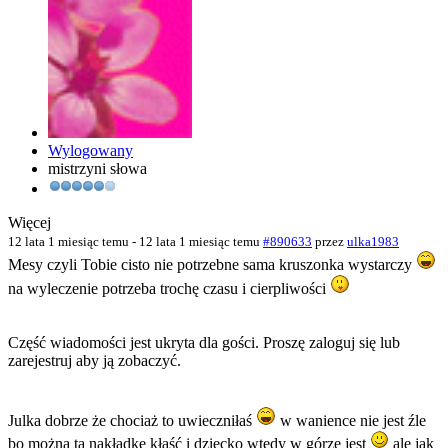
Wylogowany
mistrzyni słowa
Więcej
12 lata 1 miesiąc temu
-
12 lata 1 miesiąc temu
#890633
przez
ulka1983
Mesy czyli Tobie cisto nie potrzebne sama kruszonka wystarczy
na wyleczenie potrzeba trochę czasu i cierpliwości
Część wiadomości jest ukryta dla gości. Proszę zaloguj się lub
zarejestruj aby ją zobaczyć.
Julka dobrze że chociaż to uwieczniłaś
w wanience nie jest źle
bo można tą nakładkę kłaść i dziecko wtedy w górze jest
ale jak