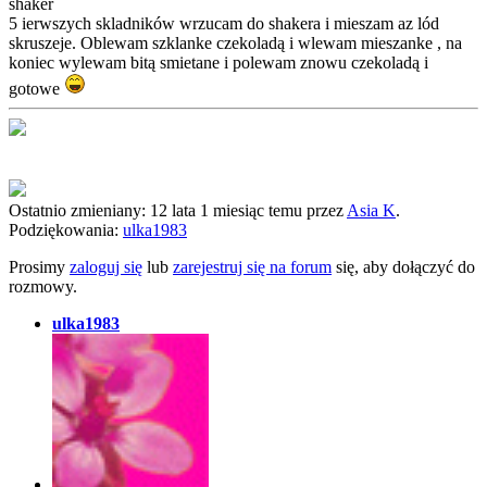
shaker
5 ierwszych skladników wrzucam do shakera i mieszam az lód
skruszeje. Oblewam szklanke czekoladą i wlewam mieszanke , na
koniec wylewam bitą smietane i polewam znowu czekoladą i
gotowe
Ostatnio zmieniany: 12 lata 1 miesiąc temu przez
Asia K
.
Podziękowania:
ulka1983
Prosimy
zaloguj się
lub
zarejestruj się na forum
się, aby dołączyć do
rozmowy.
ulka1983