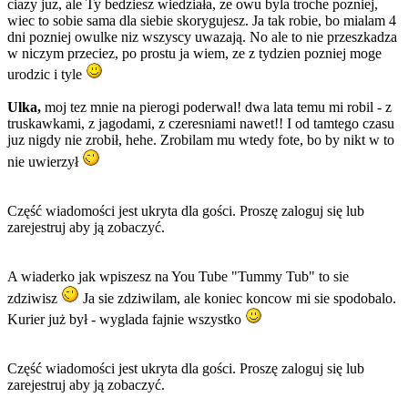
ciazy juz, ale Ty bedziesz wiedziała, ze owu byla troche pozniej,
wiec to sobie sama dla siebie skorygujesz. Ja tak robie, bo mialam 4
dni pozniej owulke niz wszyscy uwazają. No ale to nie przeszkadza
w niczym przeciez, po prostu ja wiem, ze z tydzien pozniej moge
urodzic i tyle
Ulka,
moj tez mnie na pierogi poderwal! dwa lata temu mi robil - z
truskawkami, z jagodami, z czeresniami nawet!! I od tamtego czasu
juz nigdy nie zrobił, hehe. Zrobilam mu wtedy fote, bo by nikt w to
nie uwierzył
Część wiadomości jest ukryta dla gości. Proszę zaloguj się lub
zarejestruj aby ją zobaczyć.
A wiaderko jak wpiszesz na You Tube "Tummy Tub" to sie
zdziwisz
Ja sie zdziwilam, ale koniec koncow mi sie spodobalo.
Kurier już był - wyglada fajnie wszystko
Część wiadomości jest ukryta dla gości. Proszę zaloguj się lub
zarejestruj aby ją zobaczyć.