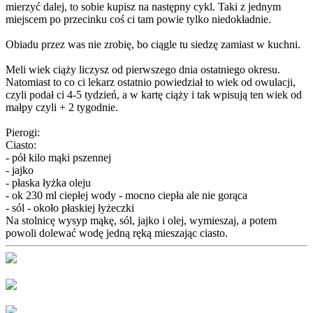
mierzyć dalej, to sobie kupisz na następny cykl. Taki z jednym
miejscem po przecinku coś ci tam powie tylko niedokładnie.
Obiadu przez was nie zrobię, bo ciągle tu siedzę zamiast w kuchni.
Meli wiek ciąży liczysz od pierwszego dnia ostatniego okresu.
Natomiast to co ci lekarz ostatnio powiedział to wiek od owulacji,
czyli podał ci 4-5 tydzień, a w kartę ciąży i tak wpisują ten wiek od
małpy czyli + 2 tygodnie.
Pierogi:
Ciasto:
- pół kilo mąki pszennej
- jajko
- płaska łyżka oleju
- ok 230 ml ciepłej wody - mocno ciepła ale nie gorąca
- sól - około płaskiej łyżeczki
Na stolnicę wysyp mąkę, sól, jajko i olej, wymieszaj, a potem
powoli dolewać wodę jedną ręką mieszając ciasto.