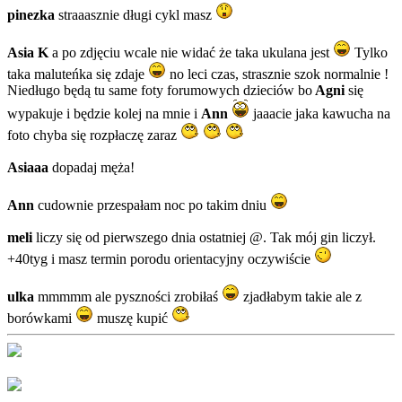
pinezka
straaasznie długi cykl masz
Asia K
a po zdjęciu wcale nie widać że taka ukulana jest
Tylko
taka maluteńka się zdaje
no leci czas, strasznie szok normalnie !
Niedługo będą tu same foty forumowych dzieciów bo
Agni
się
wypakuje i będzie kolej na mnie i
Ann
jaaacie jaka kawucha na
foto chyba się rozpłaczę zaraz
Asiaaa
dopadaj męża!
Ann
cudownie przespałam noc po takim dniu
meli
liczy się od pierwszego dnia ostatniej @. Tak mój gin liczył.
+40tyg i masz termin porodu orientacyjny oczywiście
ulka
mmmmm ale pyszności zrobiłaś
zjadłabym takie ale z
borówkami
muszę kupić