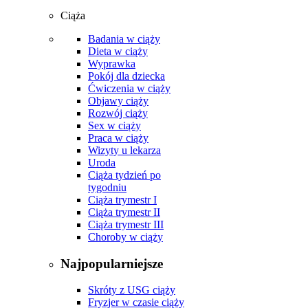
Ciąża
Badania w ciąży
Dieta w ciąży
Wyprawka
Pokój dla dziecka
Ćwiczenia w ciąży
Objawy ciąży
Rozwój ciąży
Sex w ciąży
Praca w ciąży
Wizyty u lekarza
Uroda
Ciąża tydzień po
tygodniu
Ciąża trymestr I
Ciąża trymestr II
Ciąża trymestr III
Choroby w ciąży
Najpopularniejsze
Skróty z USG ciąży
Fryzjer w czasie ciąży