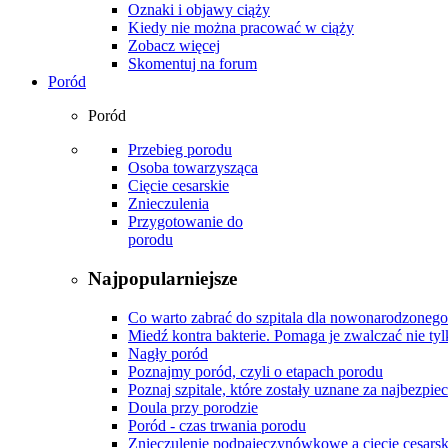
Oznaki i objawy ciąży
Kiedy nie można pracować w ciąży
Zobacz więcej
Skomentuj na forum
Poród
Poród
Przebieg porodu
Osoba towarzysząca
Cięcie cesarskie
Znieczulenia
Przygotowanie do
porodu
Najpopularniejsze
Co warto zabrać do szpitala dla nowonarodzonego
Miedź kontra bakterie. Pomaga je zwalczać nie tyl
Nagły poród
Poznajmy poród, czyli o etapach porodu
Poznaj szpitale, które zostały uznane za najbezpiec
Doula przy porodzie
Poród - czas trwania porodu
Znieczulenie podpajęczynówkowe a cięcie cesarsk