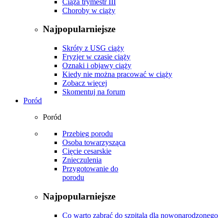
Ciąża trymestr III
Choroby w ciąży
Najpopularniejsze
Skróty z USG ciąży
Fryzjer w czasie ciąży
Oznaki i objawy ciąży
Kiedy nie można pracować w ciąży
Zobacz więcej
Skomentuj na forum
Poród
Poród
Przebieg porodu
Osoba towarzysząca
Cięcie cesarskie
Znieczulenia
Przygotowanie do
porodu
Najpopularniejsze
Co warto zabrać do szpitala dla nowonarodzonego