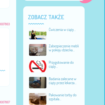
ZOBACZ TAKŻE
1007863
Ćwiczenia w ciąży...
Zabezpieczenie mebli
w pokoju dziecka...
Przygotowanie do
ciąży...
Badania zalecane w
ciąży przez lekarza...
Pakowanie torby do
szpitala...
1007867