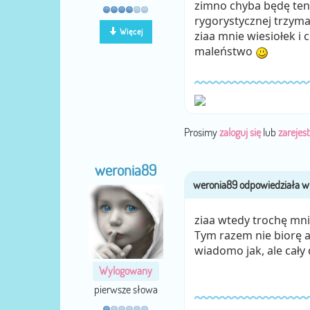
zimno chyba będę ten 
rygorystycznej trzym
Więcej
ziaa mnie wiesiołek i
maleństwo
Prosimy
zaloguj się
lub
zarejest
weronia89
ziaa wtedy trochę mnie
Tym razem nie biorę 
wiadomo jak, ale cały
Wylogowany
pierwsze słowa