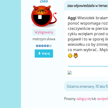
ziaa
Aggi
Wiesiołek brałam 
ponoć wspomaga rozkł
rzeczywiście w piersi
Wylogowany
cyklu wzięłam przed o
mistrzyni słowa
pojawił i to w sporej 
wiesiołku co by zmnie
co mam wybrać.. Męż
Więcej
Ostatnio zmieniany: 10 lata 
Prosimy
zaloguj się
lub
zarejest