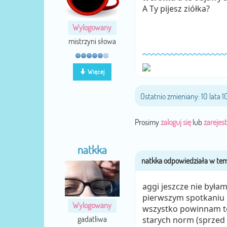
A Ty pijesz ziółka?
Wylogowany
mistrzyni słowa
Więcej
Ostatnio zmieniany: 10 lata 
Prosimy
zaloguj się
lub
zarejest
natkka
aggi jeszcze nie byłam
pierwszym spotkaniu u
Wylogowany
wszystko powinnam ten
gadatliwa
starych norm (sprzed 