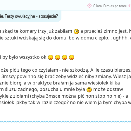
10 lata 10 miesiąc temu
#
 skąd te komary trzy już zabiłam
a przecież zimno jest. 
ie sztuki wciskają się do domu, bo w domu ciepło... ughhh. 
 by było wszystko ok
oże pić z tego co czytałam - nie szkodzą. A ile czasu bierzes
o 3mscy powinno się brać żeby widzieć niby zmiany. Wiesz ja
nie biorę, a w praktyce brałam ja sama wiesiołek kilka
łam śluzu żadnego, posucha u mnie była
może odstaw
cykle z ziołami (chyba 3msce można pić non stop no nie) - a
ołek jakby tak w razie czego? no nie wiem ja bym chyba w