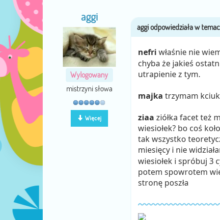
aggi
nefri
właśnie nie wiem
chyba że jakieś ostatn
utrapienie z tym.
Wylogowany
mistrzyni słowa
majka
trzymam kciuki
ziaa
ziółka facet też m
Więcej
wiesiołek? bo coś koł
tak wszystko teoretycz
miesięcy i nie widzia
wiesiołek i spróbuj 3 
potem spowrotem wiesi
stronę poszła