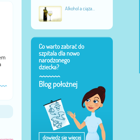
Alkohol a ciąża...
Co warto zabrać do
szpitala dla nowo
iem
narodzonego
a
dziecka?
Blog położnej
dowiedz się więcej