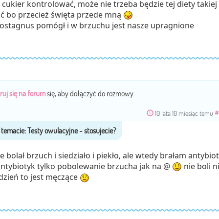
cukier kontrolować, może nie trzeba będzie tej diety takiej
ać bo przecież święta przede mną
 costagnus pomógł i w brzuchu jest nasze upragnione
ruj się na forum
się, aby dołączyć do rozmowy.
10 lata 10 miesiąc temu
#
 bolał brzuch i siedziało i piekło, ale wtedy brałam antybiot
antybiotyk tylko pobolewanie brzucha jak na @
nie boli n
 dzień to jest męczące