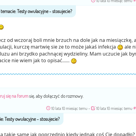
10 lata 10 miesiąc temu
#
cz od wczoraj boli mnie brzuch na dole jak na miesiączkę, 
lacji, kurczę martwię sie ze to może jakaś infekcja
ale n
uzu ani brzydko pachnącej wydzieliny. Mam uczucie jak b
ce nie wiem jak to opisać......
ruj się na forum
się, aby dołączyć do rozmowy.
10 lata 10 miesiąc temu
-
10 lata 10 miesiąc temu
#
są takie same jak poprzednio kiedy jednak coś Cię dopadło?