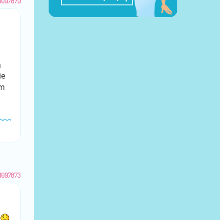
1007870
a
ie
ym
1007873