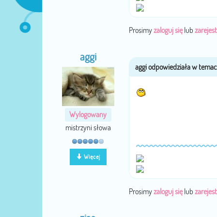
Prosimy
zaloguj się
lub
zarejest
aggi
Wylogowany
mistrzyni słowa
Więcej
Prosimy
zaloguj się
lub
zarejest