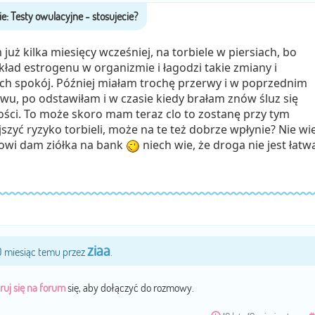
już kilka miesięcy wcześniej, na torbiele w piersiach, bo
ad estrogenu w organizmie i łagodzi takie zmiany i
ach spokój. Później miałam trochę przerwy i w poprzednim
wu, po odstawiłam i w czasie kiedy brałam znów śluz się
ilości. To może skoro mam teraz clo to zostanę przy tym
jszyć ryzyko torbieli, może na te też dobrze wpłynie? Nie w
owi dam ziółka na bank
niech wie, że droga nie jest łatw
ziaa
10 miesiąc temu przez
.
ruj się na forum
się, aby dołączyć do rozmowy.