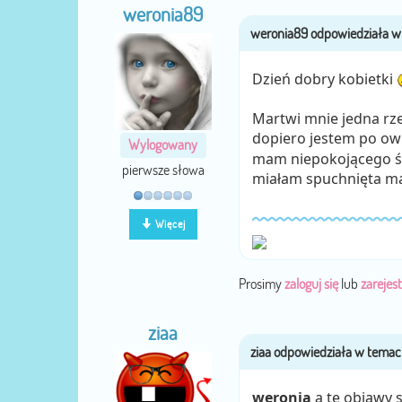
weronia89
Dzień dobry kobietki
Martwi mnie jedna rze
dopiero jestem po owu
Wylogowany
mam niepokojącego śl
pierwsze słowa
miałam spuchnięta maci
Więcej
Prosimy
zaloguj się
lub
zarejest
ziaa
weronia
a te objawy 