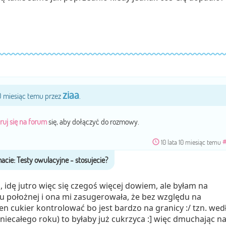
ziaa
10 miesiąc temu przez
.
ruj się na forum
się, aby dołączyć do rozmowy.
10 lata 10 miesiąc temu
#
, idę jutro więc się czegoś więcej dowiem, ale byłam na
 położnej i ona mi zasugerowała, że bez względu na
 cukier kontrolować bo jest bardzo na granicy :/ tzn. wed
niecałego roku) to byłaby już cukrzyca :] więc dmuchając n