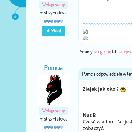
Wylogowany
mistrzyni słowa
Więcej
Prosimy
zaloguj się
lub
zarejest
Pumcia
Ziajek jak oko
?
Wylogowany
Nat B
-
mistrzyni słowa
Część wiadomości jest 
zobaczyć.