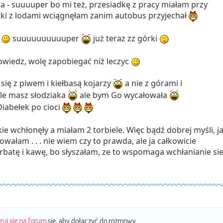
ca - suuuuper bo mi też, przesiadkę z pracy miałam przy
tki z lodami wciągnęłam zanim autobus przyjechał
i
suuuuuuuuuuper
już teraz zz górki
powiedz, wolę zapobiegać niż leczyc
 się z piwem i kiełbasą kojarzy
a nie z górami i
le masz słodziaka
ale bym Go wycałowała
iabełek po cioci
kie wchłonęły a miałam 2 torbiele. Więc bądź dobrej myśli, j
wałam . . . nie wiem czy to prawda, ale ja całkowicie
batę i kawę, bo słyszałam, ze to wspomaga wchłanianie si
ruj się na forum
się, aby dołączyć do rozmowy.