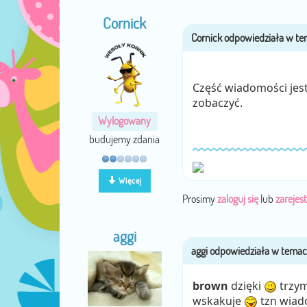
Cornick
Część wiadomości jest 
zobaczyć.
Wylogowany
budujemy zdania
Więcej
Prosimy
zaloguj się
lub
zarejest
aggi
brown
dzięki
trzym
wskakuje
tzn wiad