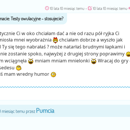
10 lata 10 miesiąc temu
-
10 lata 10 miesiąc temu
atycznie Ci w oko chciałam dać a nie od razu pół ryjka Ci
poniosła mnei wyobrażnia
chciałam dobrze a wyszło jak
 Ty się tego nabrałaś ? może natarłaś brudnymi łapkami i
ć Ci nie zostanie spoko, najwyżej z drugiej strony poprawimy
ym wciągnęła
mniam mniam mnielonki
Wracaj do gry 
a sedesu
dziś mam wredny humor
Pumcia
10 miesiąc temu przez
.