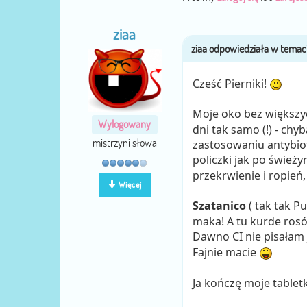
ziaa
Cześć Pierniki!
Moje oko bez większy
Wylogowany
dni tak samo (!) - chy
mistrzyni słowa
zastosowaniu antybioty
policzki jak po śwież
przekrwienie i ropień,
Więcej
Szatanico
( tak tak P
maka! A tu kurde rosó
Dawno CI nie pisałam 
Fajnie macie
Ja kończę moje tablet