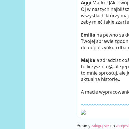
Aggi
Matko! JAki Twój 
Oj w naszych najbliższ
wszystkich którzy maja
żeby mieć takie zżar
Emilia
na pewno sa du
Twojej sprawie zgodni 
do odpoczynku i dban
Majka
a zdradzisz coś 
to liczysz na @, ale je
to mnie sprostuj, ale 
aktualną historię..
A macie wypracowanie
Prosimy
zaloguj się
lub
zarejest