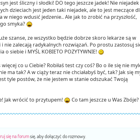
syn jest śliczny i słodki! DO tego jeszcze jadek! Nie niejade
ych dzieciach jest jeden taki niejadek, ale to jest meczące d
 w niego wdusić jedzenie.. Ale jak to zrobić na przyszłość,
tego smyka?
że szanse, ze wszystko będzie dobrze skoro lekarze są w
i nie zalecają radykalnych rozwiązań. Po prostu zastosuj si
ia o siebie i MYŚL KOBIETO POZYTYWNIE!
więcej co u Ciebie? Robiłaś test czy coś? Bo o ile się nie myl
j nie ma tak? A w ciąży teraz nie chciałabyś być, tak? Jak się m
jest tyle postów, że nie jestem w stanie odszukać Twoją
! Jak wrócić to przytupem!
Co tam jeszcze u Was Zbóje?
ruj się na forum
się, aby dołączyć do rozmowy.