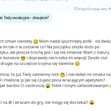
10 lata 10 miesiąc temu
#
ch zmian niestety
Mam nadal spuchnięty polik - od dwó
ba mi tak n ie zostanie co? Na początku zeszło dużo po
ku, ale jeszcze trochę jest i się nie zmienia! Mam z natury
ym botoksie
i doprawdy nie trzeba im więcej! Zeszło ciut
 drugie na szczęście trzyma się świetnie
umcia, to już Twój zamienny nick
) narobiłaś mi smaka na
ł i mielone ;p Jak się czujesz poza wracającym apetytem?
jak bardzo Ci zazdroszę
Tobie i innym zafasolkowanym
ki na @ i wracam do gry, nie mogę się doczekać!