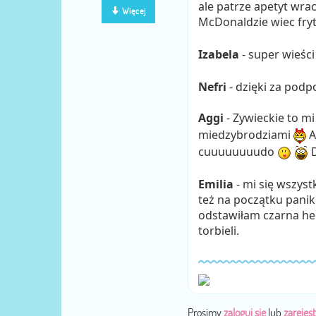
ale patrze apetyt wra
Więcej
McDonaldzie wiec fry
Izabela
- super wieśc
Nefri
- dzięki za pod
Aggi
- Zywieckie to mi
miedzybrodziami
A
cuuuuuuuudo
D
Emilia
- mi się wszyst
też na początku paniko
odstawiłam czarna her
torbieli.
Prosimy
zaloguj się
lub
zarejest