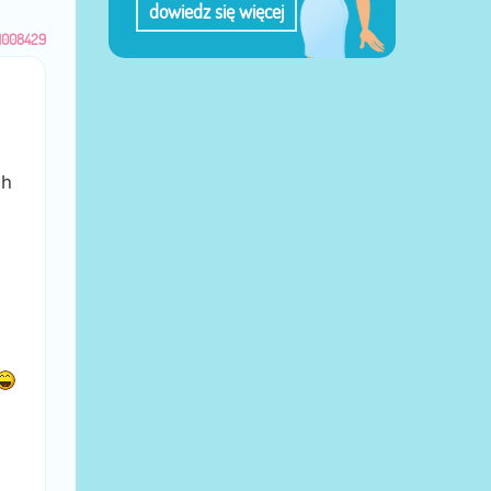
dowiedz się więcej
1008429
ch