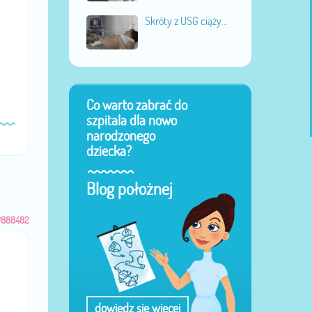
Skróty z USG ciąży...
Co warto zabrać do
szpitala dla nowo
narodzonego
dziecka?
Blog położnej
#888482
dowiedz się więcej