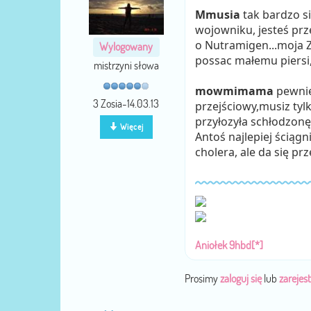
Mmusia
tak bardzo si
wojowniku, jesteś prz
o Nutramigen...moja Zo
Wylogowany
possac małemu piersi,j
mistrzyni słowa
mowmimama
pewnie 
3 Zosia-14.03.13
przejściowy,musiz tyl
przyłozyła schłodzonę 
Więcej
Antoś najlepiej ściągn
cholera, ale da się pr
Aniołek 9hbd[*]
Prosimy
zaloguj się
lub
zarejest