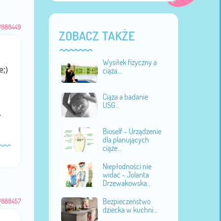
#888449
ZOBACZ TAKŻE
Wysiłek fizyczny a
e;)
ciąża...
Ciąża a badanie
USG...
.
Bioself - Urządzenie
dla planujących
ciąże...
Niepłodności nie
widać - Jolanta
Drzewakowska...
Bezpieczeństwo
#888457
dziecka w kuchni...