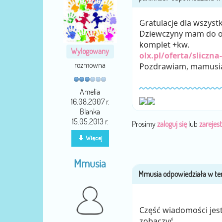
Gratulacje dla wszyst
Dziewczyny mam do ods
komplet +kw.
Wylogowany
olx.pl/oferta/sliczn
rozmowna
Pozdrawiam, mamusia
Amelia
16.08.2007 r.
Blanka
15.05.2013 r.
Prosimy
zaloguj się
lub
zarejest
Więcej
Mmusia
Część wiadomości jest 
zobaczyć.