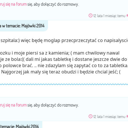
ruj się na forum
się, aby dołączyć do rozmowy.
12 lata 1 miesiąc temu
 szpitala:) więc będę moglap przecprzeczytać co napisalysci
lozku i moje piersi sa z kamienia; ( mam chwilowy nawal
je ze bola:(( dali mi jakas tabletkę i dostane jeszcze dwie do
polowce brać. .. nie zdazylam się zapytać co to za tabletka
Najgorzej jak maly się teraz obudzi i będzie chcial jeść; (
ruj się na forum
się, aby dołączyć do rozmowy.
12 lata 1 miesiąc temu