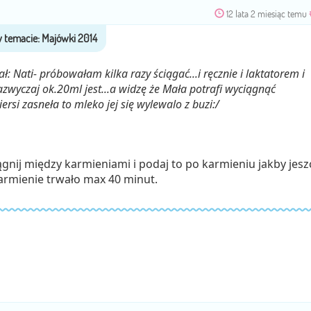
12 lata 2 miesiąc temu
: Nati- próbowałam kilka razy ściągać...i ręcznie i laktatorem i
azwyczaj ok.20ml jest...a widzę że Mała potrafi wyciągnąć
piersi zasneła to mleko jej się wylewalo z buzi:/
nij między karmieniami i podaj to po karmieniu jakby jesz
karmienie trwało max 40 minut.