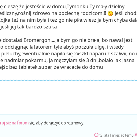
ę cieszę że jesteście w domu,Tymonku Ty mały dzielny
eśliczny,rośnij zdrowo na pociechę rodzicom!!!
jeśli chod
jka też na nim była i też go nie piła,wiesz ja bym chyba dał
eśli jej tak bardzo szuka
dostałaś Bromergon....ja bym go nie brała, bo nawał jest
ko odciągnąc latatorem tyle abyś poczuła ulgę, i wtedy
pieluchy,ewentualnie napiła się 2xszkl naparu z szałwii, no 
ie nadmiar pokarmu, ja męczyłam się 3 dni,bolało jak jasna
zejśc bez tabletek,super, że wracacie do domu
ruj się na forum
się, aby dołączyć do rozmowy.
12 lata 1 miesiąc temu
#