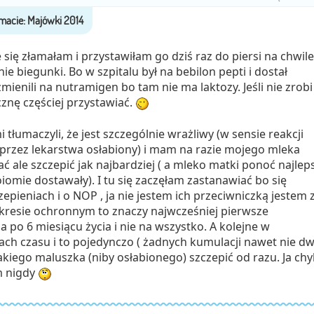
się złamałam i przystawiłam go dziś raz do piersi na chwile
ie biegunki. Bo w szpitalu był na bebilon pepti i dostał
ienili na nutramigen bo tam nie ma laktozy. Jeśli nie zrobi
cznę częściej przystawiać.
i tłumaczyli, że jest szczególnie wrażliwy (w sensie reakcji
 przez lekarstwa osłabiony) i mam na razie mojego mleka
ć ale szczepić jak najbardziej ( a mleko matki ponoć najlep
iomie dostawały). I tu się zaczęłam zastanawiać bo się
epieniach i o NOP , ja nie jestem ich przeciwniczką jestem 
kresie ochronnym to znaczy najwcześniej pierwsze
 po 6 miesiącu życia i nie na wszystko. A kolejne w
h czasu i to pojedynczo ( żadnych kumulacji nawet nie dw
takiego maluszka (niby osłabionego) szczepić od razu. Ja ch
m nigdy