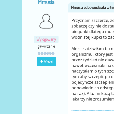
Mmusia
Przyznam szczerze, że 
zobaczę czy nie dostan
biegunki dlatego mu zm
wodnistej kupki to za
Wylogowany
gaworzenie
Ale się zdziwiłam bo m
organizmu, który jest
przez tydzień nie dawa
Więcej
nawet wcześniaki na o
naczytałam o tych szcz
tym aby szczepić po o
pojedyncze szczepienia
odpowiednich odstępac
na raz). A tu mi każą 
lekarzy nie zrozumie