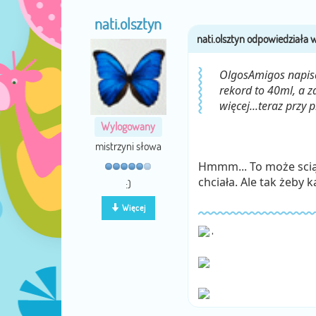
nati.olsztyn
OlgosAmigos napisał
rekord to 40ml, a z
więcej...teraz przy 
Wylogowany
mistrzyni słowa
Hmmm... To może sciąg
chciała. Ale tak żeby 
:)
Więcej
,