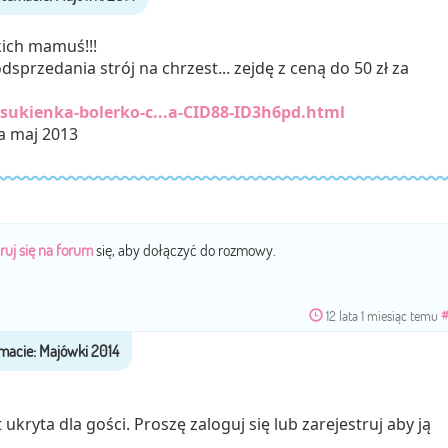
kich mamuś!!!
przedania strój na chrzest... zejdę z ceną do 50 zł za
a-sukienka-bolerko-c...a-CID88-ID3h6pd.html
 maj 2013
ruj się na forum
się, aby dołączyć do rozmowy.
12 lata 1 miesiąc temu
ukryta dla gości. Proszę zaloguj się lub zarejestruj aby ją