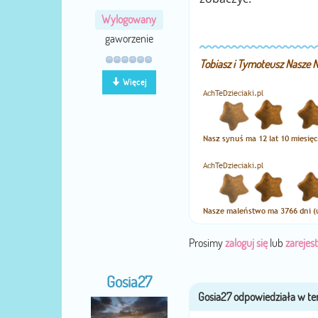
Wylogowany
gaworzenie
Tobiasz i Tymoteusz Nasze
Więcej
Prosimy
zaloguj się
lub
zarejest
Gosia27