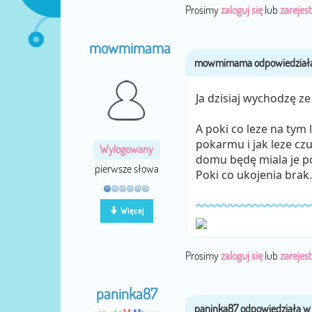
Prosimy
zaloguj się
lub
zarejest
mowmimama
Ja dzisiaj wychodzę ze
A poki co leze na tym 
pokarmu i jak leze czu
Wylogowany
domu będę miala je po 
pierwsze słowa
Poki co ukojenia brak. 
Więcej
Prosimy
zaloguj się
lub
zarejest
paninka87