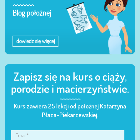
Blog położnej
dowiedz się więcej
Zapisz się na kurs o ciąży,
porodzie i macierzyństwie.
Kurs zawiera 25 lekcji od położnej Katarzyna
Płaza-Piekarzewskiej.