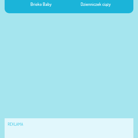
Dzienniczek ciąży
Dzienniczek żywienia
Dzi
REKLAMA