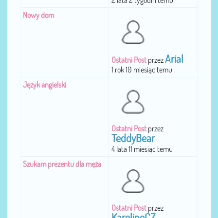
2 lata 2 tygodni temu
Nowy dom
Arial
Ostatni Post
przez
1 rok 10 miesiąc temu
Język angielski
Ostatni Post
przez
TeddyBear
4 lata 11 miesiąc temu
Szukam prezentu dla męża
Ostatni Post
przez
KarolineCZ