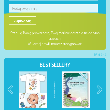
zapisz się
Szanuję Twoją prywatność, Twój mail nie dostanie się do osób
trzecich.
W każdej chwili możesz zrezygnować.
REKLAMA
BESTSELLERY