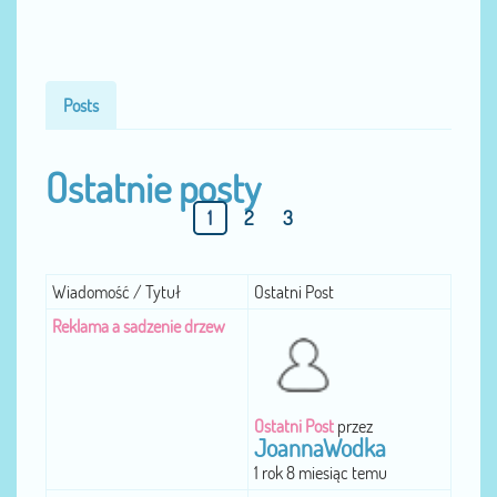
Posts
Ostatnie posty
1
2
3
Wiadomość / Tytuł
Ostatni Post
Reklama a sadzenie drzew
Ostatni Post
przez
JoannaWodka
1 rok 8 miesiąc temu