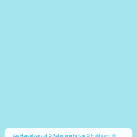
Zapytajpolozna.pl
Kategorie forum
Profil paweu85