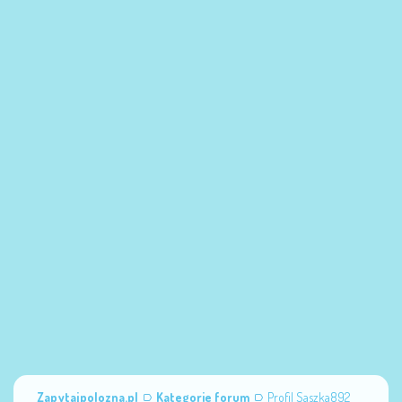
Zapytajpolozna.pl
Kategorie forum
Profil Saszka892