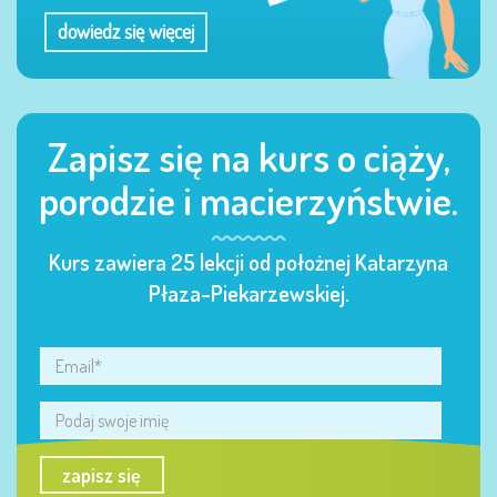
dowiedz się więcej
Zapisz się na kurs o ciąży,
porodzie i macierzyństwie.
Kurs zawiera 25 lekcji od położnej Katarzyna
Płaza-Piekarzewskiej.
zapisz się