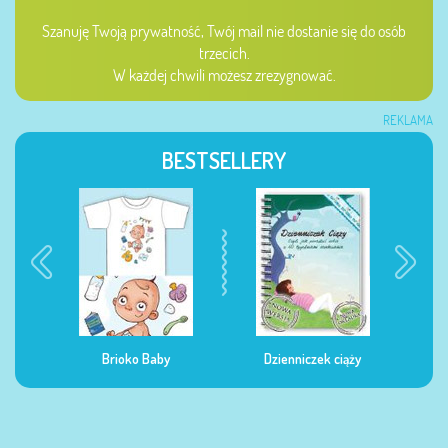
Szanuję Twoją prywatność, Twój mail nie dostanie się do osób
trzecich.
W każdej chwili możesz zrezygnować.
REKLAMA
BESTSELLERY
Dzienniczek ciąży
Dzienniczek żywienia
Dzi