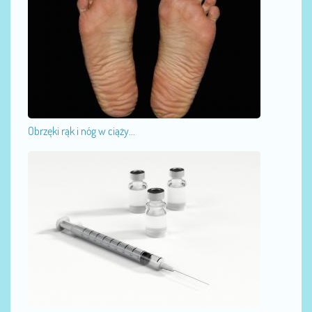
Obrzęki rąk i nóg w ciąży...