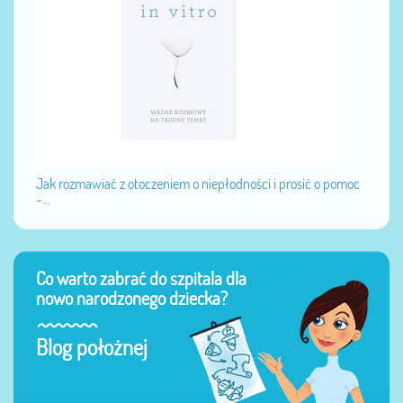
Jak rozmawiać z otoczeniem o niepłodności i prosić o pomoc
-...
Co warto zabrać do szpitala dla
nowo narodzonego dziecka?
Blog położnej