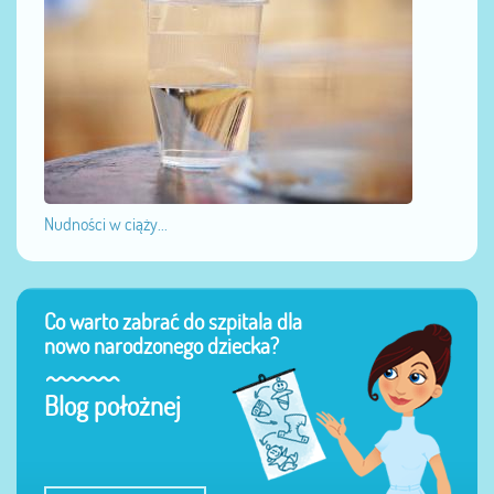
Nudności w ciąży...
Co warto zabrać do szpitala dla
nowo narodzonego dziecka?
Blog położnej