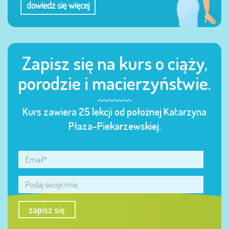
dowiedz się więcej
Zapisz się na kurs o ciąży,
porodzie i macierzyństwie.
Kurs zawiera 25 lekcji od położnej Katarzyna
Płaza-Piekarzewskiej.
zapisz się