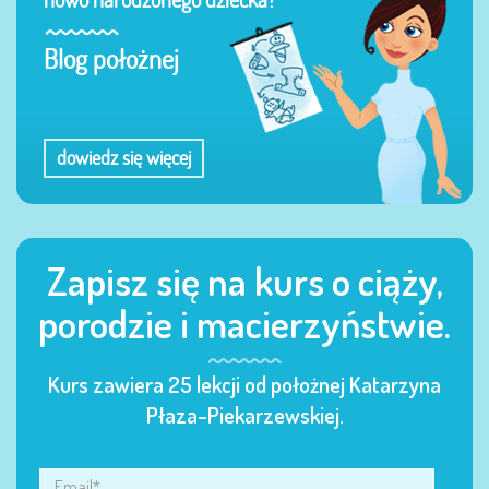
Blog położnej
dowiedz się więcej
Zapisz się na kurs o ciąży,
porodzie i macierzyństwie.
Kurs zawiera 25 lekcji od położnej Katarzyna
Płaza-Piekarzewskiej.