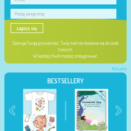
zapisz się
Szanuję Twoją prywatność, Twój mail nie dostanie się do osób
trzecich.
W każdej chwili możesz zrezygnować.
REKLAMA
BESTSELLERY