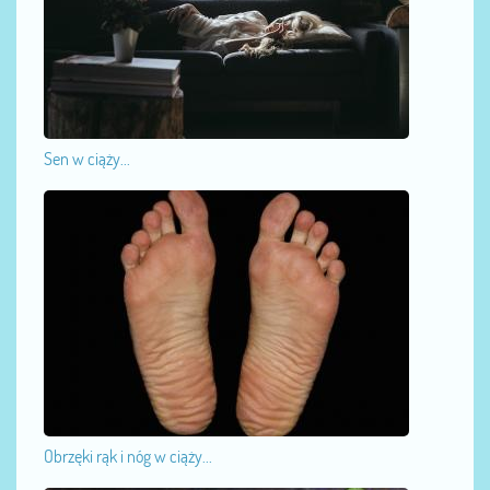
Sen w ciąży...
Obrzęki rąk i nóg w ciąży...