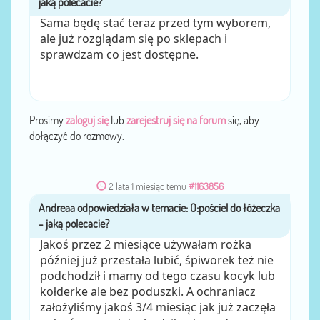
Sama będę stać teraz przed tym wyborem,
ale już rozglądam się po sklepach i
sprawdzam co jest dostępne.
Prosimy
zaloguj się
lub
zarejestruj się na forum
się, aby
dołączyć do rozmowy.
2 lata 1 miesiąc temu
#1163856
Andreaa
przez
Jakoś przez 2 miesiące używałam rożka
później już przestała lubić, śpiworek też nie
podchodził i mamy od tego czasu kocyk lub
kołderke ale bez poduszki. A ochraniacz
założyliśmy jakoś 3/4 miesiąc jak już zaczęła