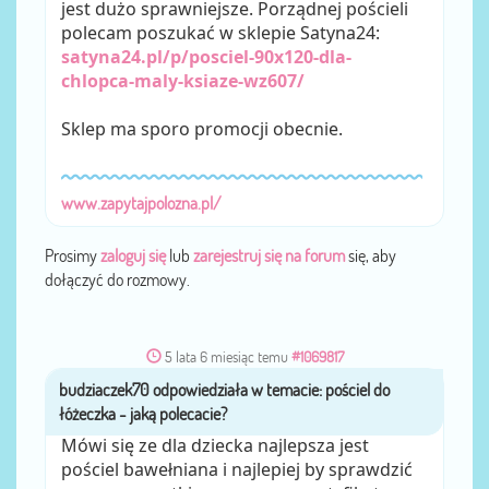
jest dużo sprawniejsze. Porządnej pościeli
polecam poszukać w sklepie Satyna24:
satyna24.pl/p/posciel-90x120-dla-
chlopca-maly-ksiaze-wz607/
Sklep ma sporo promocji obecnie.
www.zapytajpolozna.pl/
Prosimy
zaloguj się
lub
zarejestruj się na forum
się, aby
dołączyć do rozmowy.
5 lata 6 miesiąc temu
#1069817
budziaczek70
przez
Mówi się ze dla dziecka najlepsza jest
pościel bawełniana i najlepiej by sprawdzić