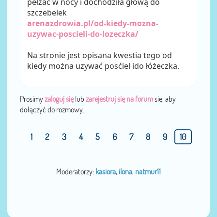
pełzać w nocy i dochodziła głową do
szczebelek
arenazdrowia.pl/od-kiedy-mozna-
uzywac-poscieli-do-lozeczka/
Na stronie jest opisana kwestia tego od
kiedy można uzywać posćiel ido łóżeczka.
Prosimy
zaloguj się
lub
zarejestruj się na forum
się, aby
dołączyć do rozmowy.
1
2
3
4
5
6
7
8
9
10
Moderatorzy:
kasiora
,
ilona
,
natmur11