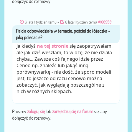
dołączyć do rozmowy.
6 lata 1 tydzień temu
-
6 lata 1 tydzień temu
#1069531
Palcia
przez
Ja kiedyś
na tej stronie
się zaopatrywałam,
ale jak dziś weszłam, to widzę, że nie działa
chyba... Zawsze coś fajnego idzie przez
Ceneo np. znaleźć lub jakąś inną
porównywarkę - nie dość, że sporo modeli
jest, to jeszcze od razu cenowo można
zobaczyć, jak wyglądają poszczególne z
nich w różnych sklepach.
Prosimy
zaloguj się
lub
zarejestruj się na forum
się, aby
dołączyć do rozmowy.