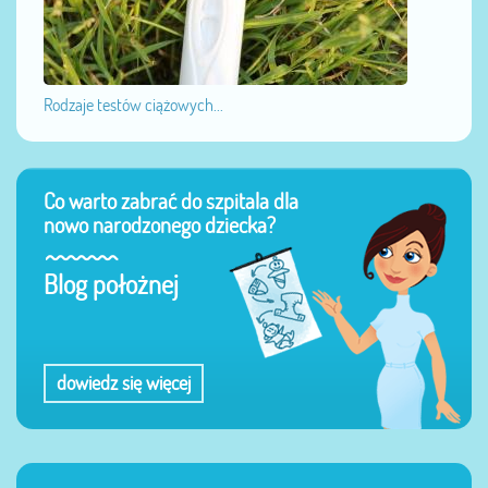
Rodzaje testów ciążowych...
Co warto zabrać do szpitala dla
nowo narodzonego dziecka?
Blog położnej
dowiedz się więcej