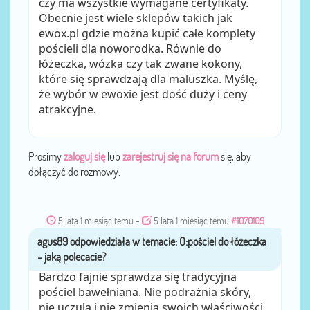
czy ma wszystkie wymagane certyfikaty.
Obecnie jest wiele sklepów takich jak
ewox.pl gdzie można kupić całe komplety
pościeli dla noworodka. Równie do
łóżeczka, wózka czy tak zwane kokony,
które się sprawdzają dla maluszka. Myślę,
że wybór w ewoxie jest dość duży i ceny
atrakcyjne.
Prosimy
zaloguj się
lub
zarejestruj się na forum
się, aby
dołączyć do rozmowy.
5 lata 1 miesiąc temu
-
5 lata 1 miesiąc temu
#1070109
agus89
przez
Bardzo fajnie sprawdza się tradycyjna
pościel bawełniana. Nie podrażnia skóry,
nie uczula i nie zmienia swoich właściwości