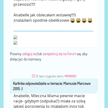
przenosić!!!!
Anabelle jak obiecałam wstawię!!!!i
znalazłam spodnie obeliksowe
Prosimy
zaloguj się
lub
zarejestruj się na forum
się, aby
dołączyć do rozmowy.
12 lata 4 tygodni temu
#899892
Karlinka
przez
Anabelle, Mleczna Mama pewnie macie
racje- gdybym (odpukać!) miała za sobą
jakieś poronienia to miałabym inny tok