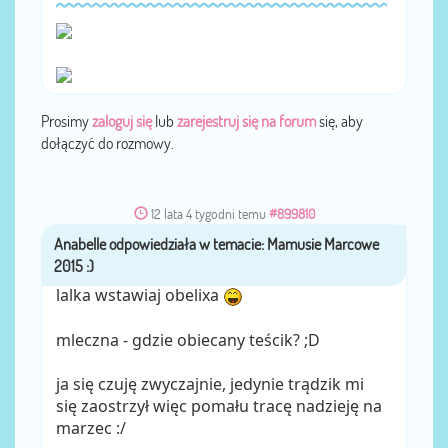
Prosimy
zaloguj się
lub
zarejestruj się na forum
się, aby
dołączyć do rozmowy.
12 lata 4 tygodni temu
#899810
Anabelle
przez
lalka wstawiaj obelixa
mleczna - gdzie obiecany teścik? ;D
ja się czuję zwyczajnie, jedynie trądzik mi
się zaostrzył więc pomału tracę nadzieję na
marzec :/