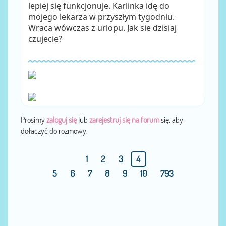
lepiej się funkcjonuje. Karlinka idę do
mojego lekarza w przyszłym tygodniu.
Wraca wówczas z urlopu. Jak sie dzisiaj
czujecie?
Prosimy
zaloguj się
lub
zarejestruj się na forum
się, aby
dołączyć do rozmowy.
1
2
3
4
5
6
7
8
9
10
793