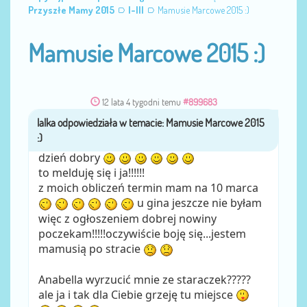
Przyszłe Mamy 2015
I-III
Mamusie Marcowe 2015 :)
Mamusie Marcowe 2015 :)
12 lata 4 tygodni temu
#899683
lalka
przez
dzień dobry
to melduję się i ja!!!!!!
z moich obliczeń termin mam na 10 marca
u gina jeszcze nie byłam
więc z ogłoszeniem dobrej nowiny
poczekam!!!!!oczywiście boję się...jestem
mamusią po stracie
Anabella wyrzucić mnie ze staraczek?????
ale ja i tak dla Ciebie grzeję tu miejsce