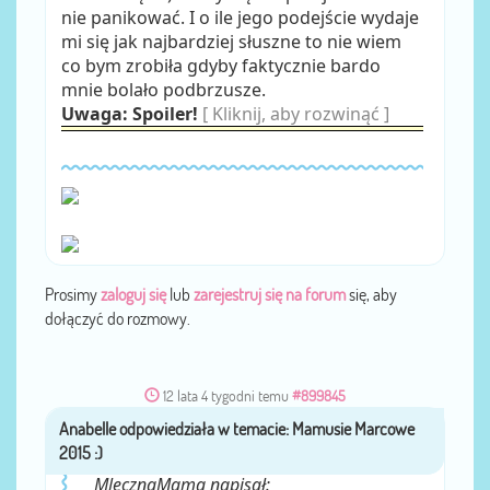
nie panikować. I o ile jego podejście wydaje
mi się jak najbardziej słuszne to nie wiem
co bym zrobiła gdyby faktycznie bardo
mnie bolało podbrzusze.
Uwaga: Spoiler!
[ Kliknij, aby rozwinąć ]
Prosimy
zaloguj się
lub
zarejestruj się na forum
się, aby
dołączyć do rozmowy.
12 lata 4 tygodni temu
#899845
Anabelle
przez
MlecznaMama napisał: