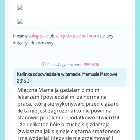
Prosimy
zaloguj się
lub
zarejestruj się na forum
się, aby
dołączyć do rozmowy.
12 lata 4 tygodni temu
#899835
Karlinka
przez
Mleczna Mama ja gadałam z moim
lekarzem i powiedział mi że normalna
praca, którą się wykonywało przed ciążą (o
ile ta nie jest zagrożona) to nie powinna
stanowić problemu . Dodatkowo stwierdził
, że delikatne bóle brzucha się zdarzają
(zwłaszcza jak się naje ciężarna smażonego
i ma wzdęcia) i żeby się nie przejmować i