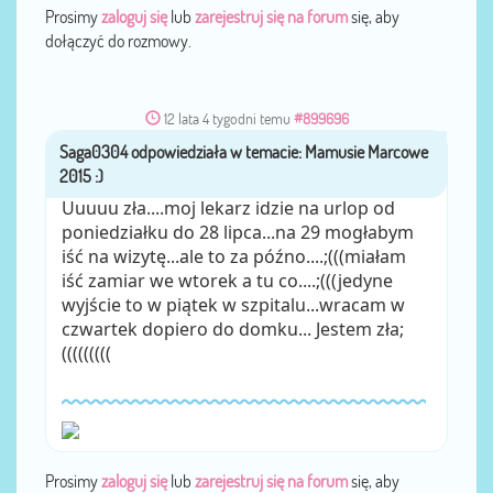
Prosimy
zaloguj się
lub
zarejestruj się na forum
się, aby
dołączyć do rozmowy.
12 lata 4 tygodni temu
#899696
Saga0304
przez
Uuuuu zła....moj lekarz idzie na urlop od
poniedziałku do 28 lipca...na 29 mogłabym
iść na wizytę...ale to za późno....;(((miałam
iść zamiar we wtorek a tu co....;(((jedyne
wyjście to w piątek w szpitalu...wracam w
czwartek dopiero do domku... Jestem zła;
(((((((((
Prosimy
zaloguj się
lub
zarejestruj się na forum
się, aby