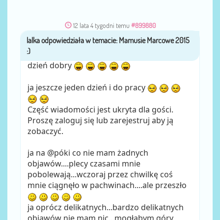
12 lata 4 tygodni temu
#899880
lalka
przez
dzień dobry
ja jeszcze jeden dzień i do pracy
Część wiadomości jest ukryta dla gości.
Proszę zaloguj się lub zarejestruj aby ją
zobaczyć.
ja na @póki co nie mam żadnych
objawów....plecy czasami mnie
pobolewają...wczoraj przez chwilkę coś
mnie ciągnęło w pachwinach....ale przeszło
ja oprócz delikatnych...bardzo delikatnych
objawów nie mam nic...mogłabym góry