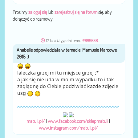
Prosimy
zaloguj się
lub
zarejestruj się na forum
się, aby
dołączyć do rozmowy.
12 lata 4 tygodni temu
#899686
Anabelle
przez
laleczka grzej mi tu miejsce grzej ;*
a jak się nie uda w moim wypadku to i tak
zaglądnę do Ciebie podziwiać każde zdjęcie
usg
matuli.pl/
|
www.facebook.com/sklepmatuli
|
www.instagram.com/matuli.pl/