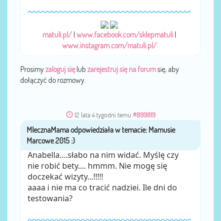
matuli.pl/
|
www.facebook.com/sklepmatuli
|
www.instagram.com/matuli.pl/
Prosimy
zaloguj się
lub
zarejestruj się na forum
się, aby
dołączyć do rozmowy.
12 lata 4 tygodni temu
#899819
MlecznaMama
przez
Anabella....słabo na nim widać. Myślę czy
nie robić bety.... hmmm. Nie mogę się
doczekać wizyty...!!!!!
aaaa i nie ma co tracić nadziei. Ile dni do
testowania?