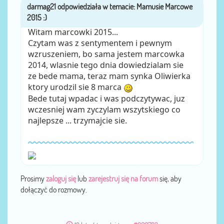
darmag21
przez
Witam marcowki 2015...
Czytam was z sentymentem i pewnym
wzruszeniem, bo sama jestem marcowka
2014, wlasnie tego dnia dowiedzialam sie
ze bede mama, teraz mam synka Oliwierka
ktory urodzil sie 8 marca
Bede tutaj wpadac i was podczytywac, juz
wczesniej wam zyczylam wszytskiego co
najlepsze ... trzymajcie sie.
Prosimy
zaloguj się
lub
zarejestruj się na forum
się, aby
dołączyć do rozmowy.