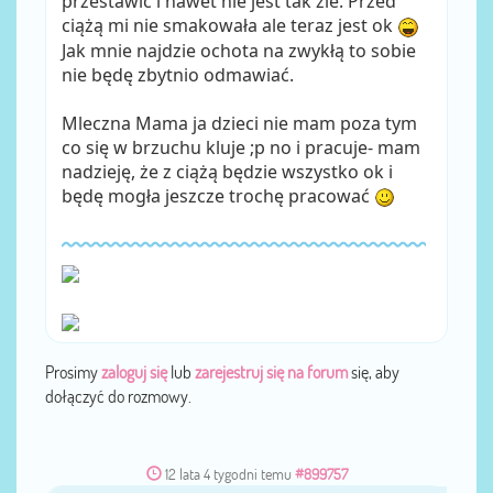
przestawić i nawet nie jest tak źle. Przed
ciążą mi nie smakowała ale teraz jest ok
Jak mnie najdzie ochota na zwykłą to sobie
nie będę zbytnio odmawiać.
Mleczna Mama ja dzieci nie mam poza tym
co się w brzuchu kluje ;p no i pracuje- mam
nadzieję, że z ciążą będzie wszystko ok i
będę mogła jeszcze trochę pracować
Prosimy
zaloguj się
lub
zarejestruj się na forum
się, aby
dołączyć do rozmowy.
12 lata 4 tygodni temu
#899757