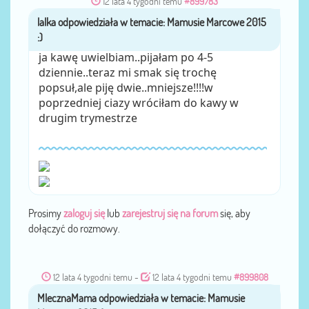
12 lata 4 tygodni temu
#899783
lalka
przez
ja kawę uwielbiam..pijałam po 4-5
dziennie..teraz mi smak się trochę
popsuł,ale piję dwie..mniejsze!!!!w
poprzedniej ciazy wróciłam do kawy w
drugim trymestrze
Prosimy
zaloguj się
lub
zarejestruj się na forum
się, aby
dołączyć do rozmowy.
12 lata 4 tygodni temu
-
12 lata 4 tygodni temu
#899808
MlecznaMama
przez