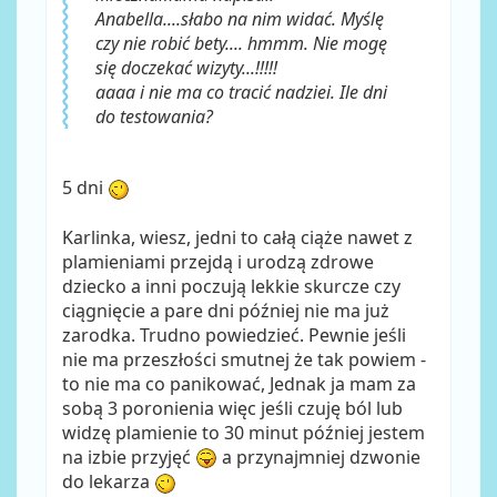
Anabella....słabo na nim widać. Myślę
czy nie robić bety.... hmmm. Nie mogę
się doczekać wizyty...!!!!!
aaaa i nie ma co tracić nadziei. Ile dni
do testowania?
5 dni
Karlinka, wiesz, jedni to całą ciąże nawet z
plamieniami przejdą i urodzą zdrowe
dziecko a inni poczują lekkie skurcze czy
ciągnięcie a pare dni później nie ma już
zarodka. Trudno powiedzieć. Pewnie jeśli
nie ma przeszłości smutnej że tak powiem -
to nie ma co panikować, Jednak ja mam za
sobą 3 poronienia więc jeśli czuję ból lub
widzę plamienie to 30 minut później jestem
na izbie przyjęć
a przynajmniej dzwonie
do lekarza