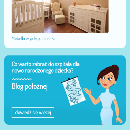
Mebelki w pokoju dziecka...
Co warto zabrać do szpitala dla
nowo narodzonego dziecka?
Blog położnej
dowiedz się więcej