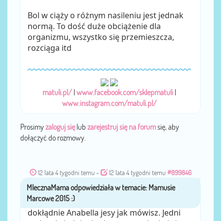
Bol w ciąży o różnym nasileniu jest jednak
normą. To dość duże obciążenie dla
organizmu, wszystko się przemieszcza,
rozciąga itd
matuli.pl/
|
www.facebook.com/sklepmatuli
|
www.instagram.com/matuli.pl/
Prosimy
zaloguj się
lub
zarejestruj się na forum
się, aby
dołączyć do rozmowy.
12 lata 4 tygodni temu
-
12 lata 4 tygodni temu
#899846
MlecznaMama
przez
dokłądnie Anabella jesy jak mówisz. Jedni