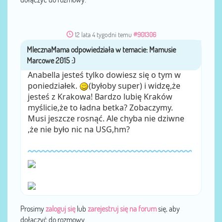
12 lata 4 tygodni temu
#901306
MlecznaMama
przez
Anabella jesteś tylko dowiesz się o tym w
poniedziałek.
(byłoby super) i widzę,że
jesteś z Krakowa! Bardzo lubię Kraków
myślicie,że to ładna betka? Zobaczymy.
Musi jeszcze rosnąć. Ale chyba nie dziwne
,że nie było nic na USG,hm?
Prosimy
zaloguj się
lub
zarejestruj się na forum
się, aby
dołączyć do rozmowy.