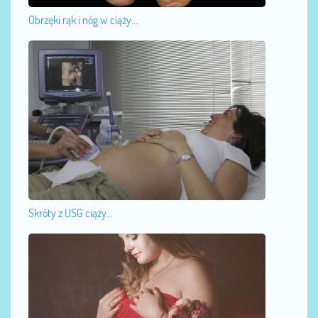
Obrzęki rąk i nóg w ciąży...
Skróty z USG ciąży...