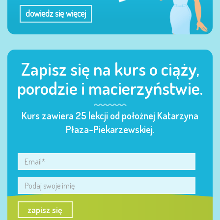
dowiedz się więcej
Zapisz się na kurs o ciąży,
porodzie i macierzyństwie.
Kurs zawiera 25 lekcji od położnej Katarzyna
Płaza-Piekarzewskiej.
zapisz się