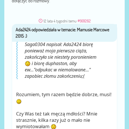
dołączyć do rozmowy.
12 lata 4 tygodni temu
#901262
Ada2424
przez
Saga0304 napisał: Ada2424 biorę
ponieważ moja pierwsza ciąża,
zakończyła sie niestety poronieniem
i biorę duphaston, aby
ew..."odpukac w niemalowane..."
zapobiec złomu zakończeniu;(
Rozumiem, tym razem będzie dobrze, musi!
Czy Was też tak męczą mdłości? Mnie
strasznie, kilka razy już o mało nie
wymiotowałam