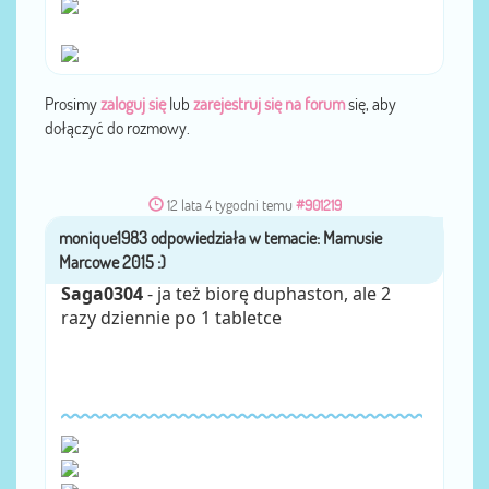
Prosimy
zaloguj się
lub
zarejestruj się na forum
się, aby
dołączyć do rozmowy.
12 lata 4 tygodni temu
#901219
monique1983
przez
Saga0304
- ja też biorę duphaston, ale 2
razy dziennie po 1 tabletce