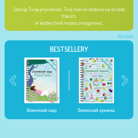
Szanuję Twoją prywatność, Twój mail nie dostanie się do osób
trzecich.
W każdej chwili możesz zrezygnować.
REKLAMA
BESTSELLERY
Dzienniczek ciąży
Dzienniczek żywienia
Dzi