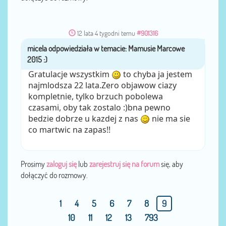
12 lata 4 tygodni temu
#901316
micela
przez
Gratulacje wszystkim
to chyba ja jestem
najmlodsza 22 lata.Zero objawow ciazy
kompletnie, tylko brzuch pobolewa
czasami, oby tak zostalo :)bna pewno
bedzie dobrze u kazdej z nas
nie ma sie
co martwic na zapas!!
Prosimy
zaloguj się
lub
zarejestruj się na forum
się, aby
dołączyć do rozmowy.
1
4
5
6
7
8
9
10
11
12
13
793