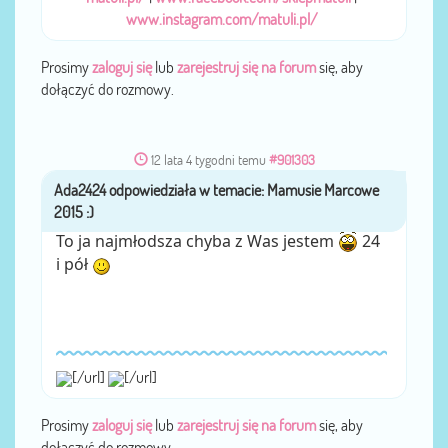
www.instagram.com/matuli.pl/
Prosimy
zaloguj się
lub
zarejestruj się na forum
się, aby
dołączyć do rozmowy.
12 lata 4 tygodni temu
#901303
Ada2424
przez
To ja najmłodsza chyba z Was jestem
24
i pół
[/url]
[/url]
Prosimy
zaloguj się
lub
zarejestruj się na forum
się, aby
dołączyć do rozmowy.