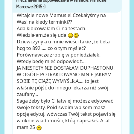
Witajcie nowe Mamusie! Czekałyśmy na
Was! na kiedy terminki??
Ada kibicowałam Ci na testach.
Wiedziałam,że się uda
Dziewczyny a u mnie wieści takie ,że beta
hcg to 892..... co o tym myśleć?
Porównawcze zrobię w poniedziałek.
Wtedy będę mieć odpowiedź...
JA NIESTETY NIE DOSTAŁAM DUPHASTONU.
W OGÓLE POTRAKTOWANO MNIE JAKBYM
SOBIE TĘ CIĄŻĘ WYMYŚLIŁA.... to jest
właśnie pójść do innego lekarza niż swój
zaufany...
Saga żeby było Ci łatwiej możesz edytować
swoje teksty. Poid swoim wpisem masz
opcję edytuj, wówczas Twój tekst pojawi się
w oknie wiadomości, któą napisałaś. A lat
mam 25