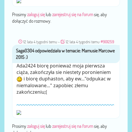
Prosimy
zaloguj się
lub
zarejestruj się na forum
się, aby
dołączyć do rozmowy.
12 lata 4 tygodni temu
-
12 lata 4 tygodni temu
#901259
Saga0304
przez
Ada2424 biorę ponieważ moja pierwsza
ciąża, zakończyła sie niestety poronieniem
i biorę duphaston, aby ew..."odpukac w
niemalowane..." zapobiec złemu
zakończeniu;(
Prosimy
zaloguj się
lub
zarejestruj się na forum
się, aby