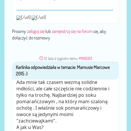
[/url]
[/url]
Prosimy
zaloguj się
lub
zarejestruj się na forum
się, aby
dołączyć do rozmowy.
12 lata 4 tygodni temu
#901263
Karlinka
przez
Ada mnie tak czasem wezmą solidne
mdłości, ale całe szczęście nie codziennie i
tylko na trochę. Najbardziej po soku
pomarańczowym , na który mam szaloną
ochotę . I właśnie sok pomarańczowy i
owoce są jedynymi moimi
"zachciewajkami".
A jak u Was?