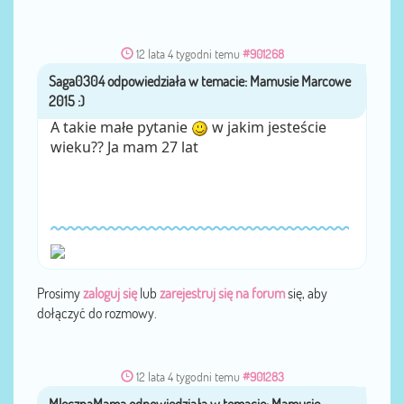
12 lata 4 tygodni temu
#901268
Saga0304
przez
A takie małe pytanie
w jakim jesteście
wieku?? Ja mam 27 lat
Prosimy
zaloguj się
lub
zarejestruj się na forum
się, aby
dołączyć do rozmowy.
12 lata 4 tygodni temu
#901283
MlecznaMama
przez