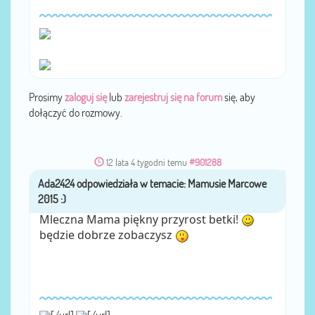
Prosimy
zaloguj się
lub
zarejestruj się na forum
się, aby
dołączyć do rozmowy.
12 lata 4 tygodni temu
#901288
Ada2424
przez
Mleczna Mama piękny przyrost betki!
będzie dobrze zobaczysz
[/url]
[/url]