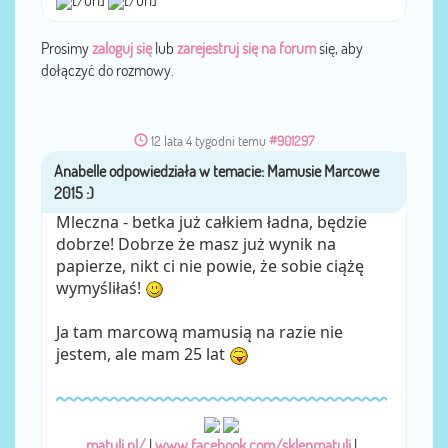
Prosimy
zaloguj się
lub
zarejestruj się na forum
się, aby
dołączyć do rozmowy.
12 lata 4 tygodni temu
#901297
Anabelle
przez
Mleczna - betka już całkiem ładna, będzie
dobrze! Dobrze że masz już wynik na
papierze, nikt ci nie powie, że sobie ciążę
wymyśliłaś!
Ja tam marcową mamusią na razie nie
jestem, ale mam 25 lat
matuli.pl/
|
www.facebook.com/sklepmatuli
|