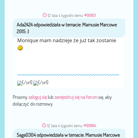
12 lata 4 tygodni temu
#901151
Ada2424
przez
Monique mam nadzieje że już tak zostanie
[/url]
[/url]
Prosimy
zaloguj się
lub
zarejestruj się na forum
się, aby
dołączyć do rozmowy.
12 lata 4 tygodni temu
#901184
Saga0304
przez