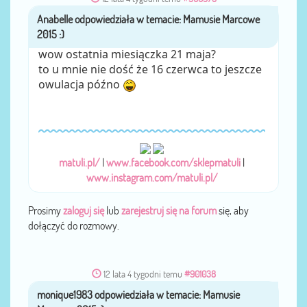
Anabelle
przez
wow ostatnia miesiączka 21 maja?
to u mnie nie dość że 16 czerwca to jeszcze
owulacja późno
matuli.pl/
|
www.facebook.com/sklepmatuli
|
www.instagram.com/matuli.pl/
Prosimy
zaloguj się
lub
zarejestruj się na forum
się, aby
dołączyć do rozmowy.
12 lata 4 tygodni temu
#901038
monique1983
przez