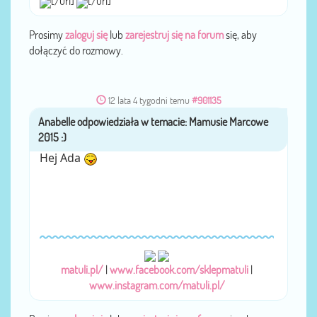
[/url]
[/url]
Prosimy
zaloguj się
lub
zarejestruj się na forum
się, aby
dołączyć do rozmowy.
12 lata 4 tygodni temu
#901135
Anabelle
przez
Hej Ada
matuli.pl/
|
www.facebook.com/sklepmatuli
|
www.instagram.com/matuli.pl/