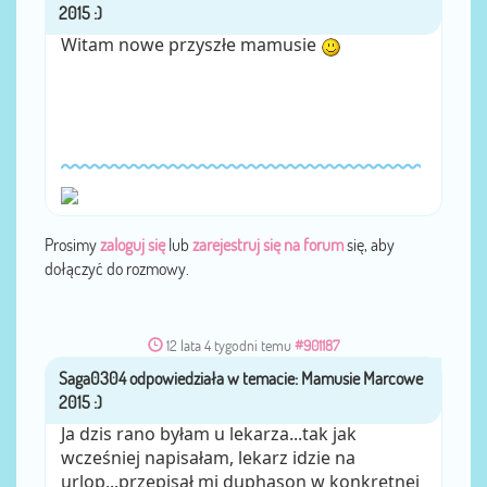
Witam nowe przyszłe mamusie
Prosimy
zaloguj się
lub
zarejestruj się na forum
się, aby
dołączyć do rozmowy.
12 lata 4 tygodni temu
#901187
Saga0304
przez
Ja dzis rano byłam u lekarza...tak jak
wcześniej napisałam, lekarz idzie na
urlop...przepisał mi duphason w konkretnej