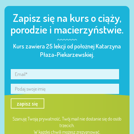
Zapisz się na kurs o ciąży,
porodzie i macierzyństwie.
Kurs zawiera 25 lekcji od położnej Katarzyna
Płaza-Piekarzewskiej.
zapisz się
Szanuję Twoją prywatność, Twój mail nie dostanie się do osób
trzecich.
W każdej chwili możesz zrezygnować.