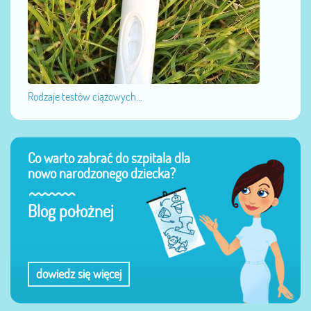
Rodzaje testów ciążowych...
Co warto zabrać do szpitala dla
nowo narodzonego dziecka?
Blog położnej
dowiedz się więcej