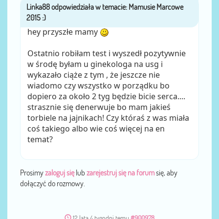
Linka88
przez
hey przyszłe mamy
Ostatnio robiłam test i wyszedł pozytywnie
w środę byłam u ginekologa na usg i
wykazało ciąże z tym , że jeszcze nie
wiadomo czy wszystko w porządku bo
dopiero za około 2 tyg będzie bicie serca....
strasznie się denerwuje bo mam jakieś
torbiele na jajnikach! Czy któraś z was miała
coś takiego albo wie coś więcej na en
temat?
Prosimy
zaloguj się
lub
zarejestruj się na forum
się, aby
dołączyć do rozmowy.
12 lata 4 tygodni temu
#900978