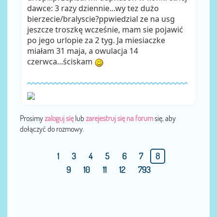
dawce: 3 razy dziennie...wy tez dużo
bierzecie/bralyscie?ppwiedzial ze na usg
jeszcze troszkę wcześnie, mam sie pojawić
po jego urlopie za 2 tyg. Ja miesiaczke
miałam 31 maja, a owulacja 14
czerwca...ściskam
Prosimy
zaloguj się
lub
zarejestruj się na forum
się, aby
dołączyć do rozmowy.
1
3
4
5
6
7
8
9
10
11
12
793