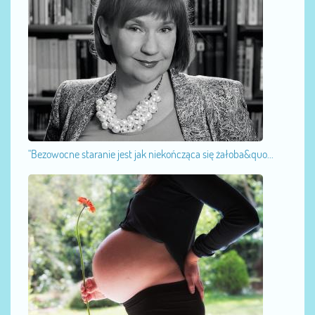
"Bezowocne staranie jest jak niekończąca się żałoba&quo...