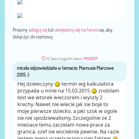
Prosimy
zaloguj się
lub
zarejestruj się na forum
się, aby
dołączyć do rozmowy.
12 lata 4 tygodni temu
#900871
micela
przez
Hej dziewczyny
termin wg kalkulatora
przypada u mnie na 15.03.2015
zrobilam
test we wtorek wieczorem i wyszly 2
krechy. Nawet nie wiecie jak sie boje to
moje pierwsze dziecko, a jaki szok w ogole
sie nie spodziewalismy..Szczegolnie ze 2
miesiace temu zaczelam nowa prace za
granica, szef sie wscieknie pewnie..Na razie
jestem mega przestraszona tym faktem