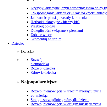
Kryzysy laktacyjne, czyli narodziny ssaka co by by
Wspomaganie laktacji czyli jak rozkręcić laktacj
Jak karmić piersią - zasady karmienia
Herbatki laktacyjne - hit czy kit?
Przebieg połogu
Dolegliwości związane z piersiami
Zobacz więcej
Skomentuj na forum
Dziecko
Dziecko
Rozwój
niemowlaka
Rozwój dziecka
Zdrowie dziecka
Najpopularniejsze
Rozwój niemowlęcia w trzecim miesiącu życia
20. miesiąc
Smog – szczególnie groźny dla dzieci!
Rozwój niemowlęcia w drugim miesiącu życia