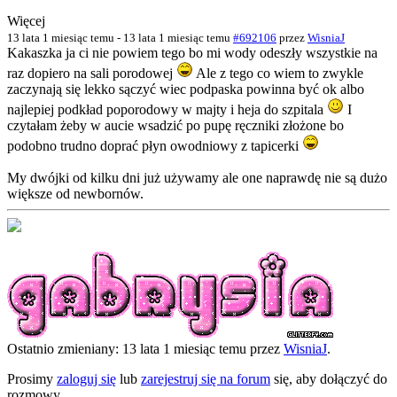
Więcej
13 lata 1 miesiąc temu
-
13 lata 1 miesiąc temu
#692106
przez
WisniaJ
Kakaszka ja ci nie powiem tego bo mi wody odeszły wszystkie na
raz dopiero na sali porodowej
Ale z tego co wiem to zwykle
zaczynają się lekko sączyć wiec podpaska powinna być ok albo
najlepiej podkład poporodowy w majty i heja do szpitala
I
czytałam żeby w aucie wsadzić po pupę ręczniki złożone bo
podobno trudno doprać płyn owodniowy z tapicerki
My dwójki od kilku dni już używamy ale one naprawdę nie są dużo
większe od newbornów.
Ostatnio zmieniany: 13 lata 1 miesiąc temu przez
WisniaJ
.
Prosimy
zaloguj się
lub
zarejestruj się na forum
się, aby dołączyć do
rozmowy.