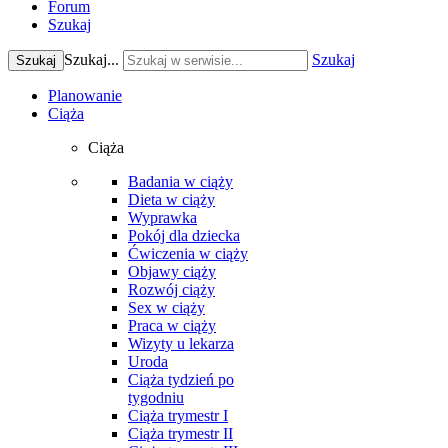
Forum
Szukaj
Szukaj...
Szukaj
Szukaj
Planowanie
Ciąża
Ciąża
Badania w ciąży
Dieta w ciąży
Wyprawka
Pokój dla dziecka
Ćwiczenia w ciąży
Objawy ciąży
Rozwój ciąży
Sex w ciąży
Praca w ciąży
Wizyty u lekarza
Uroda
Ciąża tydzień po
tygodniu
Ciąża trymestr I
Ciąża trymestr II