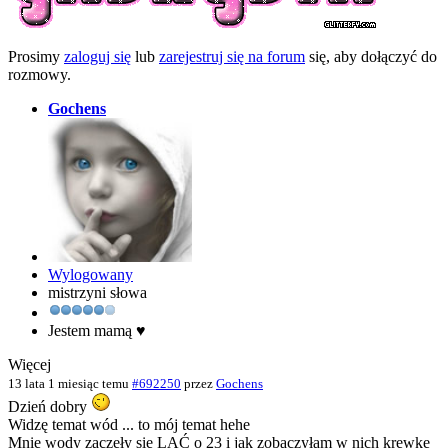
Prosimy
zaloguj się
lub
zarejestruj się na forum
się, aby dołączyć do
rozmowy.
Gochens
Wylogowany
mistrzyni słowa
Jestem mamą ♥
Więcej
13 lata 1 miesiąc temu
#692250
przez
Gochens
Dzień dobry
Widzę temat wód ... to mój temat hehe
Mnie wody zaczęły się LAĆ o 23 i jak zobaczyłam w nich krewke