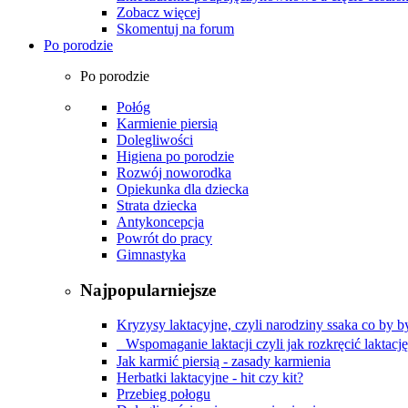
Zobacz więcej
Skomentuj na forum
Po porodzie
Po porodzie
Połóg
Karmienie piersią
Dolegliwości
Higiena po porodzie
Rozwój noworodka
Opiekunka dla dziecka
Strata dziecka
Antykoncepcja
Powrót do pracy
Gimnastyka
Najpopularniejsze
Kryzysy laktacyjne, czyli narodziny ssaka co by by
Wspomaganie laktacji czyli jak rozkręcić laktacj
Jak karmić piersią - zasady karmienia
Herbatki laktacyjne - hit czy kit?
Przebieg połogu