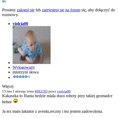
Prosimy
zaloguj się
lub
zarejestruj się na forum
się, aby dołączyć do
rozmowy.
violcia00
Wylogowany
mistrzyni słowa
Więcej
13 lata 1 miesiąc temu
#692183
przez
violcia00
Kakaszka to Hania bedzie miala duzo roboty przy takiej gromadce
hehee
Ja tez mam laktator z aventu,reczny i tez jestem zadowolona.