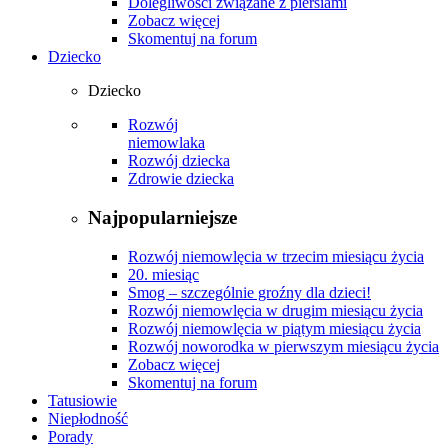
Dolegliwości związane z piersiami
Zobacz więcej
Skomentuj na forum
Dziecko
Dziecko
Rozwój
niemowlaka
Rozwój dziecka
Zdrowie dziecka
Najpopularniejsze
Rozwój niemowlęcia w trzecim miesiącu życia
20. miesiąc
Smog – szczególnie groźny dla dzieci!
Rozwój niemowlęcia w drugim miesiącu życia
Rozwój niemowlęcia w piątym miesiącu życia
Rozwój noworodka w pierwszym miesiącu życia
Zobacz więcej
Skomentuj na forum
Tatusiowie
Niepłodność
Porady