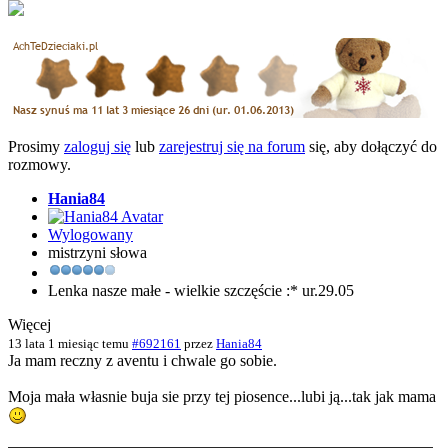
Prosimy
zaloguj się
lub
zarejestruj się na forum
się, aby dołączyć do
rozmowy.
Hania84
Wylogowany
mistrzyni słowa
Lenka nasze małe - wielkie szczęście :* ur.29.05
Więcej
13 lata 1 miesiąc temu
#692161
przez
Hania84
Ja mam reczny z aventu i chwale go sobie.
Moja mała własnie buja sie przy tej piosence...lubi ją...tak jak mama