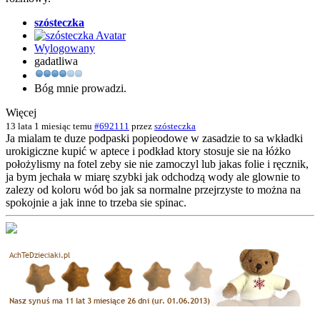
szósteczka
Wylogowany
gadatliwa
Bóg mnie prowadzi.
Więcej
13 lata 1 miesiąc temu
#692111
przez
szósteczka
Ja mialam te duze podpaski popieodowe w zasadzie to sa wkładki
urokigiczne kupić w aptece i podkład ktory stosuje sie na łóżko
położylismy na fotel zeby sie nie zamoczyl lub jakas folie i ręcznik,
ja bym jechała w miarę szybki jak odchodzą wody ale glownie to
zalezy od koloru wód bo jak sa normalne przejrzyste to można na
spokojnie a jak inne to trzeba sie spinac.