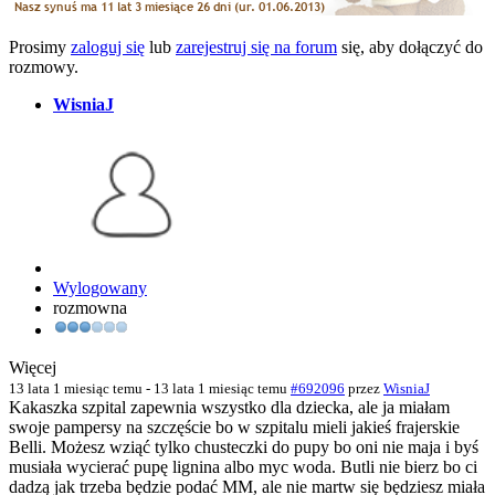
Prosimy
zaloguj się
lub
zarejestruj się na forum
się, aby dołączyć do
rozmowy.
WisniaJ
Wylogowany
rozmowna
Więcej
13 lata 1 miesiąc temu
-
13 lata 1 miesiąc temu
#692096
przez
WisniaJ
Kakaszka szpital zapewnia wszystko dla dziecka, ale ja miałam
swoje pampersy na szczęście bo w szpitalu mieli jakieś frajerskie
Belli. Możesz wziąć tylko chusteczki do pupy bo oni nie maja i byś
musiała wycierać pupę lignina albo myc woda. Butli nie bierz bo ci
dadzą jak trzeba będzie podać MM, ale nie martw się będziesz miała