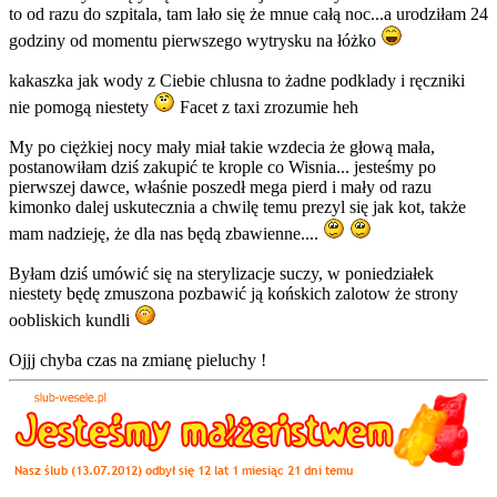
to od razu do szpitala, tam lało się że mnue całą noc...a urodziłam 24
godziny od momentu pierwszego wytrysku na łóżko
kakaszka jak wody z Ciebie chlusna to żadne podklady i ręczniki
nie pomogą niestety
Facet z taxi zrozumie heh
My po ciężkiej nocy mały miał takie wzdecia że głową mała,
postanowiłam dziś zakupić te krople co Wisnia... jesteśmy po
pierwszej dawce, właśnie poszedł mega pierd i mały od razu
kimonko dalej uskutecznia a chwilę temu prezyl się jak kot, także
mam nadzieję, że dla nas będą zbawienne....
Byłam dziś umówić się na sterylizacje suczy, w poniedziałek
niestety będę zmuszona pozbawić ją końskich zalotow że strony
oobliskich kundli
Ojjj chyba czas na zmianę pieluchy !