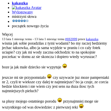
kakaszka
Wylogowany
mistrzyni słowa
początek nowego życia
Więcej
13 lata 1 miesiąc temu
-
13 lata 1 miesiąc temu
#692099
przez
kakaszka
wisnia jak sobie poradzilas z tymi wodami? bo my raczej bedziemy
jechac taksowka, albo ja sama wyjdzie w praniu i co caly fotek
uciapie? czy jak mi wody zaczna odchodzic to na spokojnie
poczekac w domu az sie skoncza i dopiero wtedy wyruszac?
boze ja jak male dziecko sie wypytuje
jeszcze mi sie przypomnialo
czy uzywacie juz moze pampersiaki
nr 2, czyli te wieksze czy dalej te najmniejsze? bo ja czuje, ze corcia
bedzie klockiem i nie wiem czy jest sens na duza ilosc tych
najmniejszych pieluch?
sa plusy mojego ostatniego porodu
przynajmniej moge sie
wszystkiego od was dowiedziec z pierwszej reki