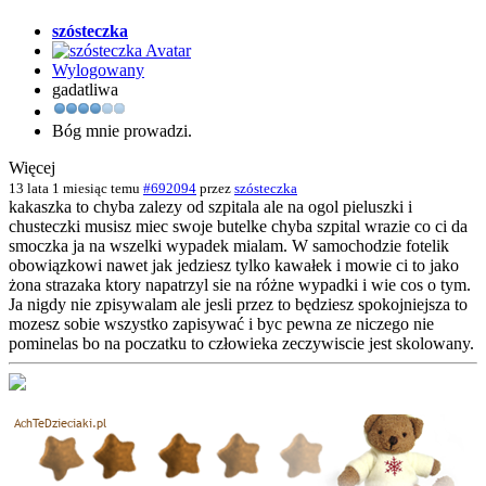
szósteczka
Wylogowany
gadatliwa
Bóg mnie prowadzi.
Więcej
13 lata 1 miesiąc temu
#692094
przez
szósteczka
kakaszka to chyba zalezy od szpitala ale na ogol pieluszki i
chusteczki musisz miec swoje butelke chyba szpital wrazie co ci da
smoczka ja na wszelki wypadek mialam. W samochodzie fotelik
obowiązkowi nawet jak jedziesz tylko kawałek i mowie ci to jako
żona strazaka ktory napatrzyl sie na różne wypadki i wie cos o tym.
Ja nigdy nie zpisywalam ale jesli przez to będziesz spokojniejsza to
mozesz sobie wszystko zapisywać i byc pewna ze niczego nie
pominelas bo na poczatku to człowieka zeczywiscie jest skolowany.