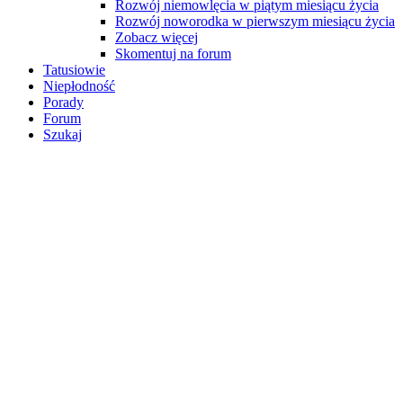
Rozwój niemowlęcia w piątym miesiącu życia
Rozwój noworodka w pierwszym miesiącu życia
Zobacz więcej
Skomentuj na forum
Tatusiowie
Niepłodność
Porady
Forum
Szukaj