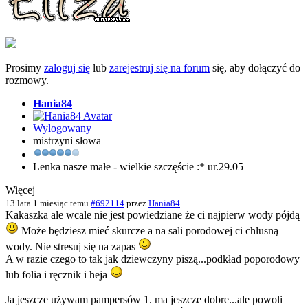
Prosimy
zaloguj się
lub
zarejestruj się na forum
się, aby dołączyć do
rozmowy.
Hania84
Wylogowany
mistrzyni słowa
Lenka nasze małe - wielkie szczęście :* ur.29.05
Więcej
13 lata 1 miesiąc temu
#692114
przez
Hania84
Kakaszka ale wcale nie jest powiedziane że ci najpierw wody pójdą
Może będziesz mieć skurcze a na sali porodowej ci chlusną
wody. Nie stresuj się na zapas
A w razie czego to tak jak dziewczyny piszą...podkład poporodowy
lub folia i ręcznik i heja
Ja jeszcze używam pampersów 1. ma jeszcze dobre...ale powoli