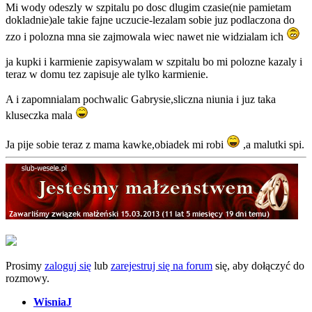
Mi wody odeszly w szpitalu po dosc dlugim czasie(nie pamietam
dokladnie)ale takie fajne uczucie-lezalam sobie juz podlaczona do
zzo i polozna mna sie zajmowala wiec nawet nie widzialam ich
ja kupki i karmienie zapisywalam w szpitalu bo mi polozne kazaly i
teraz w domu tez zapisuje ale tylko karmienie.
A i zapomnialam pochwalic Gabrysie,sliczna niunia i juz taka
kluseczka mala
Ja pije sobie teraz z mama kawke,obiadek mi robi
,a malutki spi.
Prosimy
zaloguj się
lub
zarejestruj się na forum
się, aby dołączyć do
rozmowy.
WisniaJ