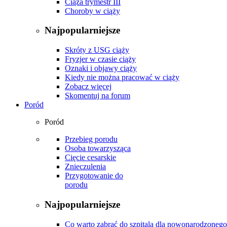
Ciąża trymestr III
Choroby w ciąży
Najpopularniejsze
Skróty z USG ciąży
Fryzjer w czasie ciąży
Oznaki i objawy ciąży
Kiedy nie można pracować w ciąży
Zobacz więcej
Skomentuj na forum
Poród
Poród
Przebieg porodu
Osoba towarzysząca
Cięcie cesarskie
Znieczulenia
Przygotowanie do
porodu
Najpopularniejsze
Co warto zabrać do szpitala dla nowonarodzonego