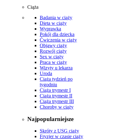
Ciąża
Badania w ciąży
Dieta w ciąży
Wyprawka
Pokój dla dziecka
Ćwiczenia w ciąży
Objawy ciąży
Rozwój ciąży
Sex w ciąży
Praca w ciąży
Wizyty u lekarza
Uroda
Ciąża tydzień po
tygodniu
Ciąża trymestr I
Ciąża trymestr II
Ciąża trymestr III
Choroby w ciąży
Najpopularniejsze
Skróty z USG ciąży
Fryzjer w czasie ciąży