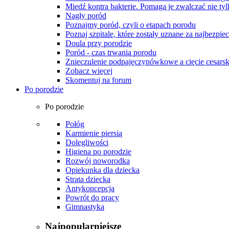
Miedź kontra bakterie. Pomaga je zwalczać nie tyl
Nagły poród
Poznajmy poród, czyli o etapach porodu
Poznaj szpitale, które zostały uznane za najbezpiec
Doula przy porodzie
Poród - czas trwania porodu
Znieczulenie podpajęczynówkowe a cięcie cesarsk
Zobacz więcej
Skomentuj na forum
Po porodzie
Po porodzie
Połóg
Karmienie piersią
Dolegliwości
Higiena po porodzie
Rozwój noworodka
Opiekunka dla dziecka
Strata dziecka
Antykoncepcja
Powrót do pracy
Gimnastyka
Najpopularniejsze