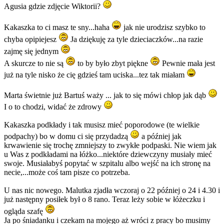
Agusia gdzie zdjęcie Wiktorii?
Kakaszka to ci masz te sny...haha
jak nie urodzisz szybko to
chyba opipiejesz
Ja dziękuję za tyle dzieciaczków...na razie
zajmę się jednym
A skurcze to nie są
to by było zbyt piękne
Pewnie mała jest
już na tyle nisko że cię gdzieś tam uciska...tez tak miałam
Marta świetnie już Bartuś waży ... jak to się mówi chłop jak dąb
I o to chodzi, widać że zdrowy
Kakaszka podkłady i tak musisz mieć poporodowe (te wielkie
podpachy) bo w domu ci się przydadzą
a później jak
krwawienie się trochę zmniejszy to zwykłe podpaski. Nie wiem jak
u Was z podkładami na łóżko...niektóre dziewczyny musiały mieć
swoje. Musiałabyś popytać w szpitalu albo wejść na ich stronę na
necie,...może coś tam pisze co potrzeba.
U nas nic nowego. Malutka zjadła wczoraj o 22 później o 24 i 4.30 i
już następny posiłek był o 8 rano. Teraz leży sobie w łóżeczku i
ogląda szafę
Ja po śniadanku i czekam na mojego aż wróci z pracy bo musimy