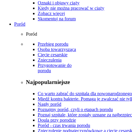
Oznaki i objawy ciąży
Kiedy nie można pracować w ciąży
Zobacz więcej
Skomentuj na forum
Poród
Poród
Przebieg porodu
Osoba towarzysząca
Cięcie cesarskie
Znieczulenia
Przygotowanie do
porodu
Najpopularniejsze
Co warto zabrać do szpitala dla nowonarodzonego
Miedź kontra bakterie. Pomaga je zwalczać nie tyl
Nagły poród
Poznajmy poród, czyli o etapach porodu
Poznaj szpitale, które zostały uznane za najbezpiec
Doula przy porodzie
Poród - czas trwania porodu
Znieczulenie podpajęczynówkowe a cięcie cesarsk