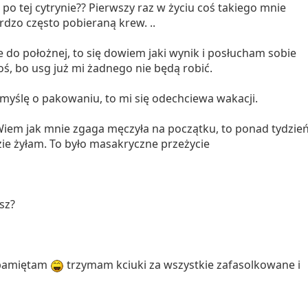
to po tej cytrynie?? Pierwszy raz w życiu coś takiego mnie
rdzo często pobieraną krew. ..
e do położnej, to się dowiem jaki wynik i posłucham sobie
oś, bo usg już mi żadnego nie będą robić.
myślę o pakowaniu, to mi się odechciewa wakacji.
Wiem jak mnie zgaga męczyła na początku, to ponad tydzień
ie żyłam. To było masakryczne przeżycie
sz?
 pamiętam
trzymam kciuki za wszystkie zafasolkowane i