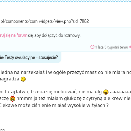
a.pl/components/com_widgets/view.php?sid=71182
ruj się na forum
się, aby dołączyć do rozmowy.
11 lata 3 tygodni temu
 biedna na narzekałaś i w ogóle przeżyć masz co nie miara n
wynagradza
i tutaj łatwo, trzeba się meldować, nie ma ulg
aaaaaaaa
szczę
hmmm ja też miałam glukozę z cytryną ale krew nie
 Ciekawe może ciśnienie miałaś wysokie w żyłach ?