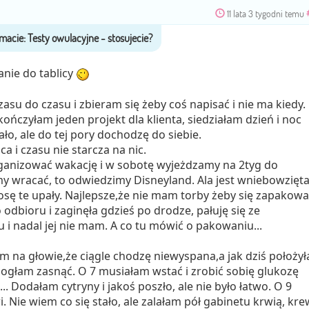
11 lata 3 tygodni temu
anie do tablicy
asu do czasu i zbieram się żeby coś napisać i nie ma kiedy.
ończyłam jeden projekt dla klienta, siedziałam dzień i noc
ało, ale do tej pory dochodzę do siebie.
ca i czasu nie starcza na nic.
rganizować wakację i w sobotę wyjeżdzamy na 2tyg do
emy wracać, to odwiedzimy Disneyland. Ala jest wniebowzięta
iosę te upały. Najlepsze,że nie mam torby żeby się zapakowa
odbioru i zaginęła gdzieś po drodze, pałuję się ze
i nadal jej nie mam. A co tu mówić o pakowaniu...
am na głowie,że ciągle chodzę niewyspana,a jak dziś położy
 mogłam zasnąć. O 7 musiałam wstać i zrobić sobię glukozę
... Dodałam cytryny i jakoś poszło, ale nie było łatwo. O 9
 Nie wiem co się stało, ale zalałam pół gabinetu krwią, kre