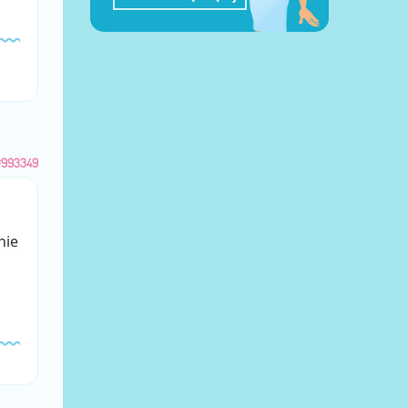
#993349
nie