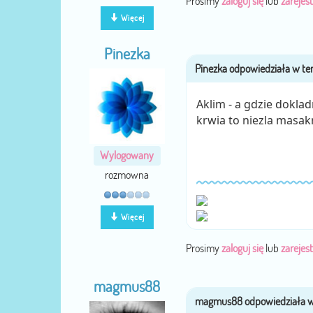
Prosimy
zaloguj się
lub
zarejest
Więcej
Pinezka
Aklim - a gdzie dokla
krwia to niezla masak
Wylogowany
rozmowna
Więcej
Prosimy
zaloguj się
lub
zarejest
magmus88