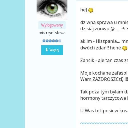
heJ
dziwna sprawa u mnie..
Wylogowany
dzisiaj znowu @..... Pi
mistrzyni słowa
aklim - Hiszpania... 
dwóch zdań!! hehe
Więcej
Zancik - ale tan czas z
Moje kochane zafaso
Wam ZAZDROSZCzĘ!!!!
Tak poza tym byłam dzi
hormony tarczycowe i 
U Was też posiew kos