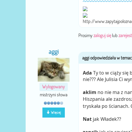
http://www.zapytajpolozn
Prosimy
zaloguj się
lub
zarejest
aggi
Ada
Ty to w ciąży się
nie??? Ale Julisia Ci 
Wylogowany
aklim
no nie ma z nam
mistrzyni słowa
Hiszpania ale zazdro
tryskała po ścianach.
Więcej
Nat
jak Władek??