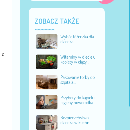
ZOBACZ TAKŻE
Wybór łóżeczka dla
dziecka...
 o
Witaminy w diecie u
kobiety w ciąży...
Pakowanie torby do
szpitala...
Przybory do kąpieli i
higieny noworodka...
Bezpieczeństwo
dziecka w kuchni...