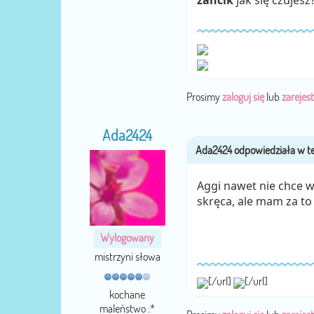
zancik
jak się czujesz
Prosimy
zaloguj się
lub
zarejest
Ada2424
Aggi nawet nie chce 
skręca, ale mam za to
Wylogowany
mistrzyni słowa
[/url]
[/url]
kochane
maleństwo :*