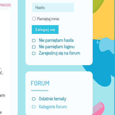
#993313
Pamiętaj mnie
Zaloguj się
Nie pamiętam hasła
Nie pamiętam loginu
Zarejestruj się na forum
.
ć.
FORUM
łam
Ostatnie tematy
Kategorie forum
w