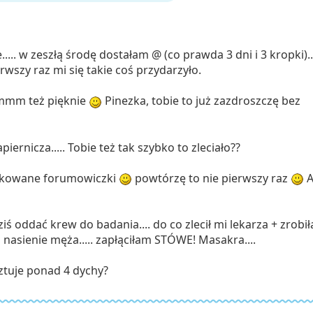
... w zeszłą środę dostałam @ (co prawda 3 dni i 3 kropki)...
erwszy raz mi się takie coś przydarzyło.
mmmm też pięknie
Pinezka, tobie to już zazdroszczę bez
apiernicza..... Tobie też tak szybko to zleciało??
lkowane forumowiczki
powtórzę to nie pierwszy raz
A
ś oddać krew do badania.... do co zlecił mi lekarza + zrobi
nasienie męża..... zapłąciłam STÓWE! Masakra....
ztuje ponad 4 dychy?