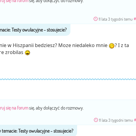
ruj się na forum
się, aby dołączyć do rozmowy.
11 lata 3 tygodni temu
#
dnie w Hiszpanii bedziesz? Moze niedaleko mnie
? I z ta
re zrobilas
ruj się na forum
się, aby dołączyć do rozmowy.
11 lata 3 tygodni temu