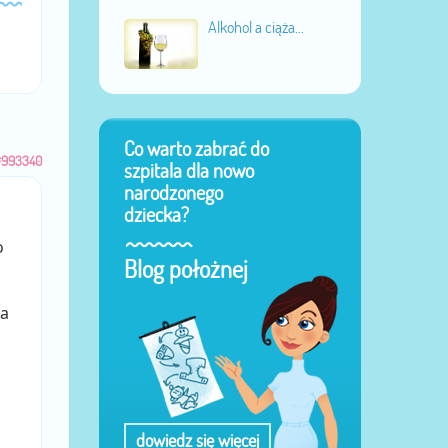
Alkohol a ciąża...
Co warto zabrać do
#993340
szpitala dla nowo
narodzonego
dziecka?
o
Blog położnej
a
dowiedz się więcej