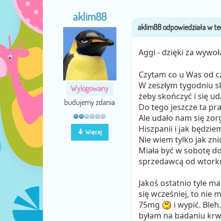
aklim88
Aggi - dzięki za wywoł
Czytam co u Was od cz
W zeszłym tygodniu sk
Wylogowany
żeby skończyć i się ud
budujemy zdania
Do tego jeszcze ta pra
Ale udało nam się zo
Hiszpanii i jak będzi
Więcej
Nie wiem tylko jak zn
Miała być w sobotę do 
sprzedawcą od wtorku 
Jakoś ostatnio tyle m
się wcześniej, to nie
75mg
i wypić. Bleh.
byłam na badaniu krwi.