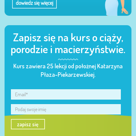
dowiedz się więcej
Zapisz się na kurs o ciąży,
porodzie i macierzyństwie.
Kurs zawiera 25 lekcji od położnej Katarzyna
Płaza-Piekarzewskiej.
zapisz się