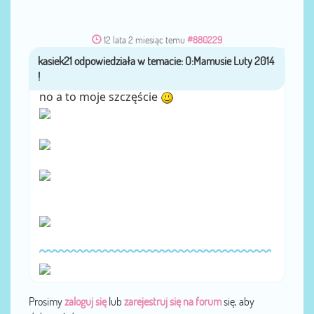
12 lata 2 miesiąc temu
#880229
kasiek21
przez
no a to moje szczęście
Prosimy
zaloguj się
lub
zarejestruj się na forum
się, aby