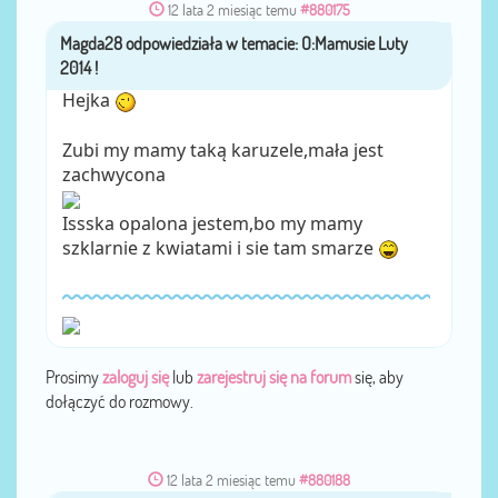
12 lata 2 miesiąc temu
#880175
Magda28
przez
Hejka
Zubi my mamy taką karuzele,mała jest
zachwycona
Issska opalona jestem,bo my mamy
szklarnie z kwiatami i sie tam smarze
Prosimy
zaloguj się
lub
zarejestruj się na forum
się, aby
dołączyć do rozmowy.
12 lata 2 miesiąc temu
#880188