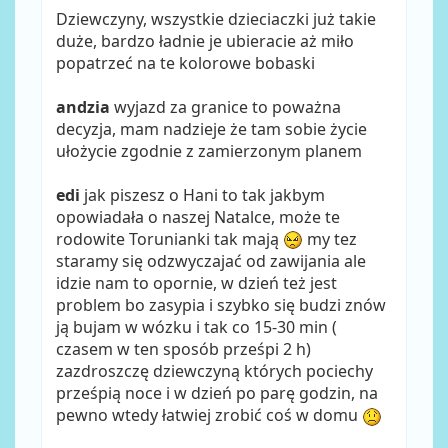
Dziewczyny, wszystkie dzieciaczki już takie
duże, bardzo ładnie je ubieracie aż miło
popatrzeć na te kolorowe bobaski
andzia
wyjazd za granice to poważna
decyzja, mam nadzieje że tam sobie życie
ułożycie zgodnie z zamierzonym planem
edi
jak piszesz o Hani to tak jakbym
opowiadała o naszej Natalce, może te
rodowite Torunianki tak mają
my tez
staramy się odzwyczajać od zawijania ale
idzie nam to opornie, w dzień też jest
problem bo zasypia i szybko się budzi znów
ją bujam w wózku i tak co 15-30 min (
czasem w ten sposób prześpi 2 h)
zazdroszczę dziewczyną których pociechy
prześpią noce i w dzień po parę godzin, na
pewno wtedy łatwiej zrobić coś w domu