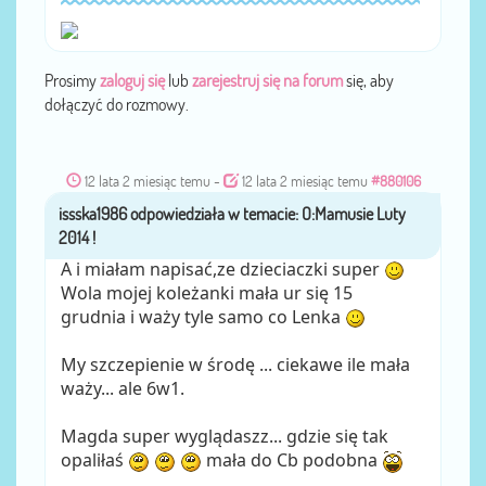
Prosimy
zaloguj się
lub
zarejestruj się na forum
się, aby
dołączyć do rozmowy.
12 lata 2 miesiąc temu
-
12 lata 2 miesiąc temu
#880106
issska1986
przez
A i miałam napisać,ze dzieciaczki super
Wola mojej koleżanki mała ur się 15
grudnia i waży tyle samo co Lenka
My szczepienie w środę ... ciekawe ile mała
waży... ale 6w1.
Magda super wyglądaszz... gdzie się tak
opaliłaś
mała do Cb podobna