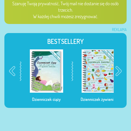
Szanuję Twoją prywatność, Twój mail nie dostanie się do osób
trzecich.
W każdej chwili możesz zrezygnować.
REKLAMA
BESTSELLERY
Dzienniczek ciąży
Dzienniczek żywienia
Dzi