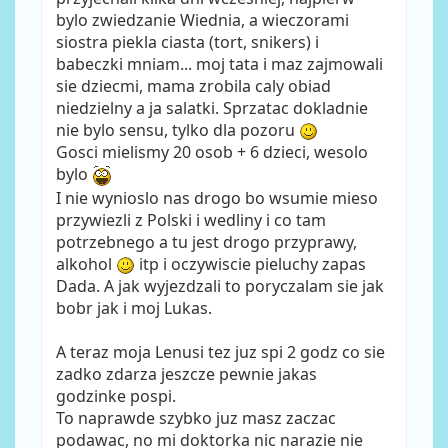
bylo zwiedzanie Wiednia, a wieczorami
siostra piekla ciasta (tort, snikers) i
babeczki mniam... moj tata i maz zajmowali
sie dziecmi, mama zrobila caly obiad
niedzielny a ja salatki. Sprzatac dokladnie
nie bylo sensu, tylko dla pozoru
Gosci mielismy 20 osob + 6 dzieci, wesolo
bylo
I nie wynioslo nas drogo bo wsumie mieso
przywiezli z Polski i wedliny i co tam
potrzebnego a tu jest drogo przyprawy,
alkohol
itp i oczywiscie pieluchy zapas
Dada. A jak wyjezdzali to poryczalam sie jak
bobr jak i moj Lukas.
A teraz moja Lenusi tez juz spi 2 godz co sie
zadko zdarza jeszcze pewnie jakas
godzinke pospi.
To naprawde szybko juz masz zaczac
podawac, no mi doktorka nic narazie nie