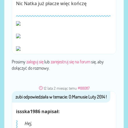
Nic Natka już płacze więc kończę
Prosimy
zaloguj się
lub
zarejestruj się na forum
się, aby
dołączyć do rozmowy.
12 lata 2 miesiąc temu
#880117
zubi
przez
issska1986 napisał:
Hej,