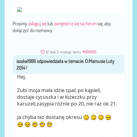
Prosimy
zaloguj się
lub
zarejestruj się na forum
się, aby
dołączyć do rozmowy.
12 lata 2 miesiąc temu
#880105
issska1986
przez
Hej,
Zubi moja mała idzie spać po kąpieli,
dostaje cycuszka i w łóżeczku przy
karuzeli,zasypia różnie po 20, nie raz ok 21.
Ja chyba tez dostanę okresu