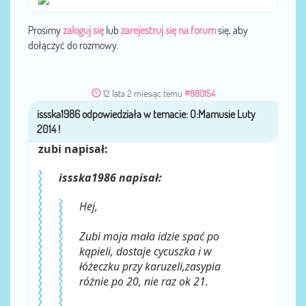
Prosimy
zaloguj się
lub
zarejestruj się na forum
się, aby
dołączyć do rozmowy.
12 lata 2 miesiąc temu
#880154
issska1986
przez
zubi napisał:
issska1986 napisał:
Hej,
Zubi moja mała idzie spać po
kąpieli, dostaje cycuszka i w
łóżeczku przy karuzeli,zasypia
różnie po 20, nie raz ok 21.