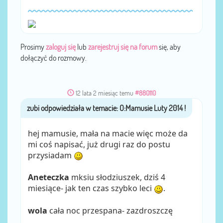
Prosimy
zaloguj się
lub
zarejestruj się na forum
się, aby
dołączyć do rozmowy.
12 lata 2 miesiąc temu
#880110
zubi
przez
hej mamusie, mała na macie więc może da
mi coś napisać, już drugi raz do postu
przysiadam
Aneteczka
mksiu słodziuszek, dziś 4
miesiące- jak ten czas szybko leci
.
wola
cała noc przespana- zazdroszczę