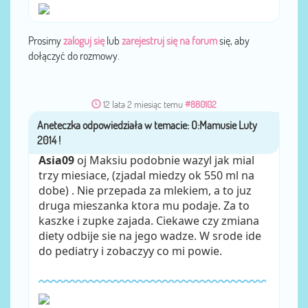
Prosimy
zaloguj się
lub
zarejestruj się na forum
się, aby
dołączyć do rozmowy.
12 lata 2 miesiąc temu
#880102
Aneteczka
przez
Asia09
oj Maksiu podobnie wazyl jak mial
trzy miesiace, (zjadal miedzy ok 550 ml na
dobe) . Nie przepada za mlekiem, a to juz
druga mieszanka ktora mu podaje. Za to
kaszke i zupke zajada. Ciekawe czy zmiana
diety odbije sie na jego wadze. W srode ide
do pediatry i zobaczyy co mi powie.