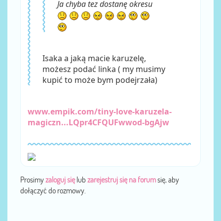
Ja chyba tez dostanę okresu
Isaka a jaką macie karuzelę,
możesz podać linka ( my musimy
kupić to może bym podejrzała)
www.empik.com/tiny-love-karuzela-
magiczn...LQpr4CFQUFwwod-bgAjw
Prosimy
zaloguj się
lub
zarejestruj się na forum
się, aby
dołączyć do rozmowy.