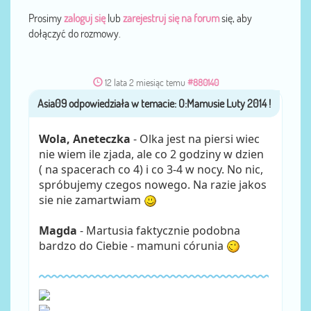
Prosimy
zaloguj się
lub
zarejestruj się na forum
się, aby
dołączyć do rozmowy.
12 lata 2 miesiąc temu
#880140
Asia09
przez
Wola, Aneteczka
- Olka jest na piersi wiec
nie wiem ile zjada, ale co 2 godziny w dzien
( na spacerach co 4) i co 3-4 w nocy. No nic,
spróbujemy czegos nowego. Na razie jakos
sie nie zamartwiam
Magda
- Martusia faktycznie podobna
bardzo do Ciebie - mamuni córunia