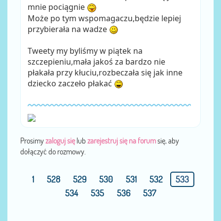
mnie pociągnie
Może po tym wspomagaczu,będzie lepiej
przybierała na wadze
Tweety my byliśmy w piątek na
szczepieniu,mała jakoś za bardzo nie
płakała przy kłuciu,rozbeczała się jak inne
dziecko zaczeło płakać
Prosimy
zaloguj się
lub
zarejestruj się na forum
się, aby
dołączyć do rozmowy.
1
528
529
530
531
532
533
534
535
536
537