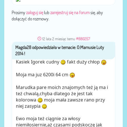
Prosimy
zaloguj się
lub
zarejestruj się na forum
się, aby
dołączyć do rozmowy.
12 lata 2 miesiąc temu
#880257
Magda28
przez
Kasiek Igorek cudny
fakt duży chłop
Moja ma juz 6200i 64 cm
Marudka pare moich znajomych też ją ma i
też chwalą,chyba dlatego że jest tak
kolorowa
moja mała zawsze rano przy
niej zasypia
Ewo moja też ciągnie za włosy
niemiłosiernie,aż czasami podskoczę jak