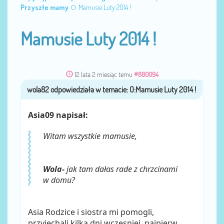
Przyszłe mamy
Mamusie Luty 2014 !
Mamusie Luty 2014 !
12 lata 2 miesiąc temu
#880094
wola82
przez
Asia09 napisał:
Witam wszystkie mamusie,
Wola-
jak tam dałas rade z chrzcinami
w domu?
Asia Rodzice i siostra mi pomogli,
przyjechali kilka dni wczesniej, najpierw