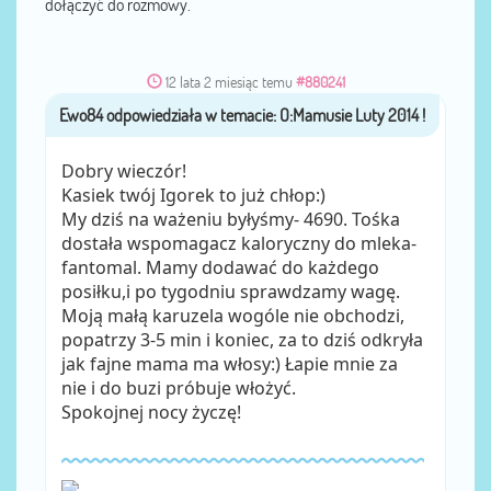
dołączyć do rozmowy.
12 lata 2 miesiąc temu
#880241
Ewo84
przez
Dobry wieczór!
Kasiek twój Igorek to już chłop:)
My dziś na ważeniu byłyśmy- 4690. Tośka
dostała wspomagacz kaloryczny do mleka-
fantomal. Mamy dodawać do każdego
posiłku,i po tygodniu sprawdzamy wagę.
Moją małą karuzela wogóle nie obchodzi,
popatrzy 3-5 min i koniec, za to dziś odkryła
jak fajne mama ma włosy:) Łapie mnie za
nie i do buzi próbuje włożyć.
Spokojnej nocy życzę!