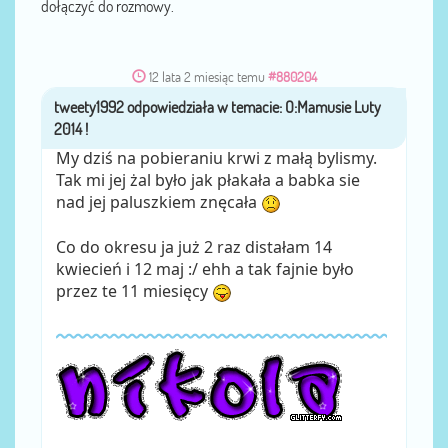
dołączyć do rozmowy.
12 lata 2 miesiąc temu
#880204
tweety1992
przez
My dziś na pobieraniu krwi z małą bylismy.
Tak mi jej żal było jak płakała a babka sie
nad jej paluszkiem znęcała
Co do okresu ja już 2 raz distałam 14
kwiecień i 12 maj :/ ehh a tak fajnie było
przez te 11 miesięcy