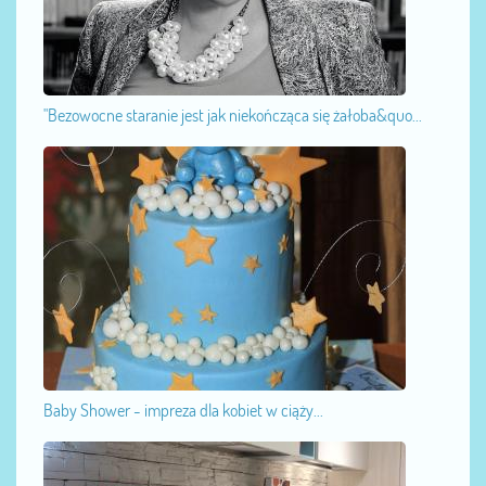
"Bezowocne staranie jest jak niekończąca się żałoba&quo...
Baby Shower - impreza dla kobiet w ciąży...