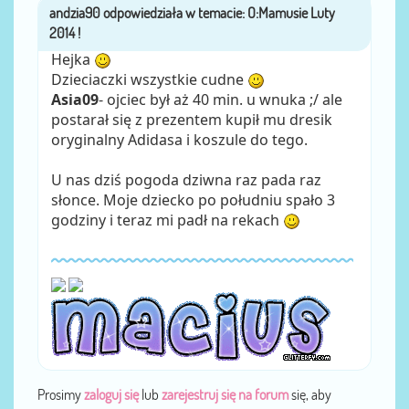
andzia90
przez
Hejka
Dzieciaczki wszystkie cudne
Asia09
- ojciec był aż 40 min. u wnuka ;/ ale
postarał się z prezentem kupił mu dresik
oryginalny Adidasa i koszule do tego.
U nas dziś pogoda dziwna raz pada raz
słonce. Moje dziecko po południu spało 3
godziny i teraz mi padł na rekach
Prosimy
zaloguj się
lub
zarejestruj się na forum
się, aby