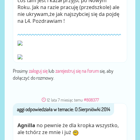
coś tam jest i kazał przyjść po Nowym
Roku. Jak na razie pracuję (przedszkole) ale
nie ukrywam,że jak najszybciej się da pojdę
na L4. Pozdrawiam !
Prosimy
zaloguj się
lub
zarejestruj się na forum
się, aby
dołączyć do rozmowy.
12 lata 7 miesiąc temu
#808377
aggi
przez
Agnilla
no pewnie że dla kropka wszystko,
ale tchórz ze mnie i już