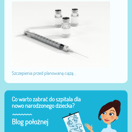
Szczepienia przed planowaną ciążą...
Co warto zabrać do szpitala dla
nowo narodzonego dziecka?
Blog położnej