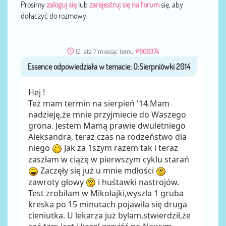
Prosimy
zaloguj się
lub
zarejestruj się na forum
się, aby
dołączyć do rozmowy.
12 lata 7 miesiąc temu
#808374
Essence
przez
Hej !
Też mam termin na sierpień '14.Mam
nadzieję,że mnie przyjmiecie do Waszego
grona. Jestem Mamą prawie dwuletniego
Aleksandra, teraz czas na rodzeństwo dla
niego
Jak za 1szym razem tak i teraz
zaszłam w ciążę w pierwszym cyklu starań
Zaczęły się już u mnie mdłości
zawroty głowy
i huśtawki nastrojów.
Test zrobiłam w Mikołajki,wyszła 1 gruba
kreska po 15 minutach pojawiła się druga
cieniutka. U lekarza już bylam,stwierdził,że