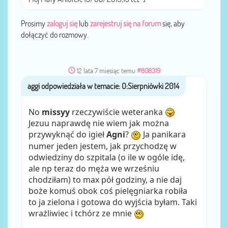
Prosimy
zaloguj się
lub
zarejestruj się na forum
się, aby
dołączyć do rozmowy.
12 lata 7 miesiąc temu
#808319
aggi
przez
No
missyy
rzeczywiście weteranka
Jezuu naprawdę nie wiem jak można
przywyknąć do igieł
Agni
?
Ja panikara
numer jeden jestem, jak przychodzę w
odwiedziny do szpitala (o ile w ogóle idę,
ale np teraz do męża we wrześniu
chodziłam) to max pół godziny, a nie daj
boże komuś obok coś pielęgniarka robiła
to ja zielona i gotowa do wyjścia byłam. Taki
wrażliwiec i tchórz ze mnie