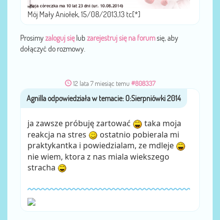
Mój Mały Aniołek, 15/08/2013,13 tc[*]
Prosimy
zaloguj się
lub
zarejestruj się na forum
się, aby
dołączyć do rozmowy.
12 lata 7 miesiąc temu
#808337
Agnilla
przez
ja zawsze próbuję zartować
taka moja
reakcja na stres
ostatnio pobierala mi
praktykantka i powiedzialam, ze mdleje
nie wiem, ktora z nas miala wiekszego
stracha