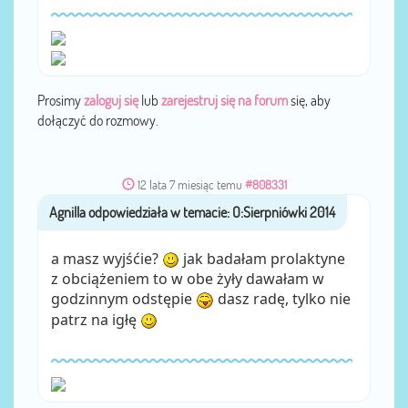
Prosimy
zaloguj się
lub
zarejestruj się na forum
się, aby
dołączyć do rozmowy.
12 lata 7 miesiąc temu
#808331
Agnilla
przez
a masz wyjśćie?
jak badałam prolaktyne
z obciążeniem to w obe żyły dawałam w
godzinnym odstępie
dasz radę, tylko nie
patrz na igłę