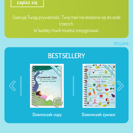
zapisz się
Szanuję Twoją prywatność, Twój mail nie dostanie się do osób
trzecich.
W każdej chwili możesz zrezygnować.
REKLAMA
BESTSELLERY
Dzienniczek ciąży
Dzienniczek żywienia
Dzi