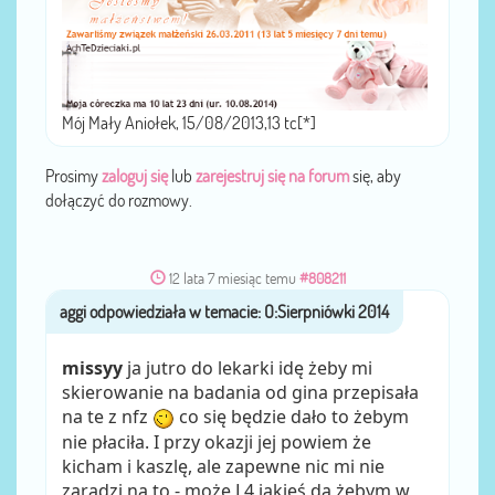
Mój Mały Aniołek, 15/08/2013,13 tc[*]
Prosimy
zaloguj się
lub
zarejestruj się na forum
się, aby
dołączyć do rozmowy.
12 lata 7 miesiąc temu
#808211
aggi
przez
missyy
ja jutro do lekarki idę żeby mi
skierowanie na badania od gina przepisała
na te z nfz
co się będzie dało to żebym
nie płaciła. I przy okazji jej powiem że
kicham i kaszlę, ale zapewne nic mi nie
zaradzi na to - może L4 jakieś da żebym w