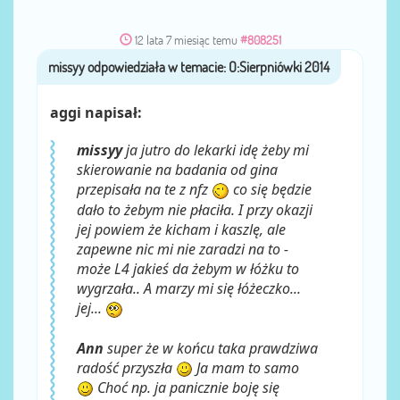
12 lata 7 miesiąc temu
#808251
missyy
przez
aggi napisał:
missyy
ja jutro do lekarki idę żeby mi
skierowanie na badania od gina
przepisała na te z nfz
co się będzie
dało to żebym nie płaciła. I przy okazji
jej powiem że kicham i kaszlę, ale
zapewne nic mi nie zaradzi na to -
może L4 jakieś da żebym w łóżku to
wygrzała.. A marzy mi się łóżeczko...
jej...
Ann
super że w końcu taka prawdziwa
radość przyszła
Ja mam to samo
Choć np. ja panicznie boję się