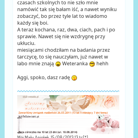
czasach szkolnych to nie szło mnie
namówić tak się bałam iść, a nawet wyniku
zobaczyć, bo przez tyle lat to wiadomo
każdy się boi.
A teraz kochana, raz, dwa, ciach, pach i po
sprawie. Nawet się nie wzdrygnę przy
ukłuciu.
miesiącami chodziłam na badania przez
tarczycę, to się nauczyłam, już nawet w
labo mnie znają
Weteranka
hehh
Aggi, spoko, dasz radę
Mój Mały Aniołek, 15/08/2013,13 tc[*]