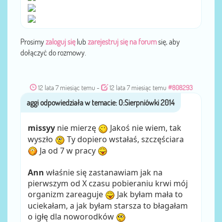
Prosimy
zaloguj się
lub
zarejestruj się na forum
się, aby
dołączyć do rozmowy.
12 lata 7 miesiąc temu
-
12 lata 7 miesiąc temu
#808293
aggi
przez
missyy
nie mierzę
Jakoś nie wiem, tak
wyszło
Ty dopiero wstałaś, szczęściara
Ja od 7 w pracy
Ann
właśnie się zastanawiam jak na
pierwszym od X czasu pobieraniu krwi mój
organizm zareaguje
Jak byłam mała to
uciekałam, a jak byłam starsza to błagałam
o igłę dla noworodków