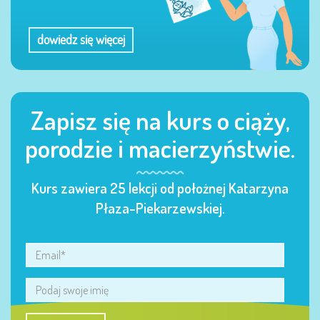
dowiedz się więcej
Zapisz się na kurs o ciąży,
porodzie i macierzyństwie.
Kurs zawiera 25 lekcji od położnej Katarzyna
Płaza-Piekarzewskiej.