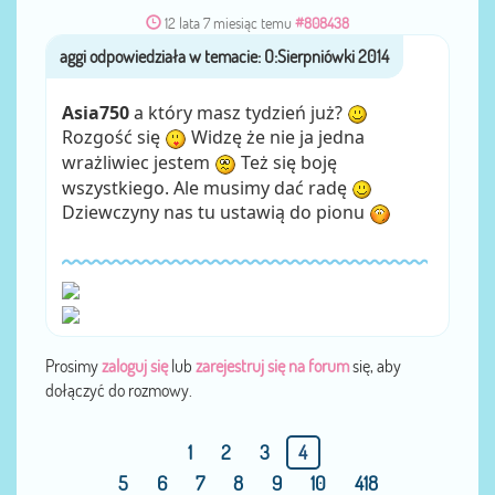
12 lata 7 miesiąc temu
#808438
aggi
przez
Asia750
a który masz tydzień już?
Rozgość się
Widzę że nie ja jedna
wrażliwiec jestem
Też się boję
wszystkiego. Ale musimy dać radę
Dziewczyny nas tu ustawią do pionu
Prosimy
zaloguj się
lub
zarejestruj się na forum
się, aby
dołączyć do rozmowy.
1
2
3
4
5
6
7
8
9
10
418