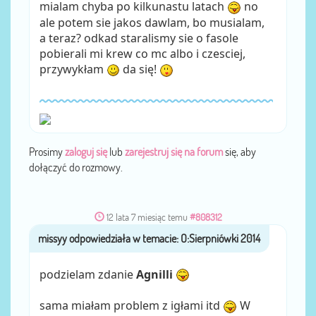
mialam chyba po kilkunastu latach
no
ale potem sie jakos dawlam, bo musialam,
a teraz? odkad staralismy sie o fasole
pobierali mi krew co mc albo i czesciej,
przywykłam
da się!
Prosimy
zaloguj się
lub
zarejestruj się na forum
się, aby
dołączyć do rozmowy.
12 lata 7 miesiąc temu
#808312
missyy
przez
podzielam zdanie
Agnilli
sama miałam problem z igłami itd
W