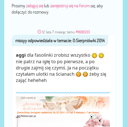
Prosimy
zaloguj się
lub
zarejestruj się na forum
się, aby
dołączyć do rozmowy.
12 lata 7 miesiąc temu
#808333
missyy
przez
aggi
dla fasolinki zrobisz wszystko
nie patrz na igłę to po pierwsze, a po
drugie zajmij się czymś. Ja na początku
czytałam ulotki na ścianach
żeby się
zająć heheheh