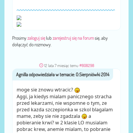
Prosimy
zaloguj się
lub
zarejestruj się na forum
się, aby
dołączyć do rozmowy.
12 lata 7 miesiąc temu
#808298
Agnilla
przez
moge sie znowu wtracic?
Aggi, ja kiedys mialam panicznego stracha
przed lekarzami, nie wspomne o tym, ze
przed kazda szczepionka w szkol blagalam
mame, zeby sie nie zgadzala
a
pobieranie krwi? w 2 klasie LO musialam
pobrac krew, anemie mialam, to pobranie