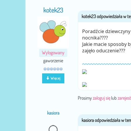
kotek23
Poradźcie dziewczyny 
nocnika????
Jakie macie sposoby b
zajęło oduczenie???
Wylogowany
gaworzenie
Więcej
Prosimy
zaloguj się
lub
zarejest
kasiora