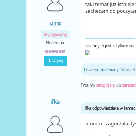
taki temat juz istnieje
zachecam do poczyta
AUTOR
Wylogowany
Moderator
dla innych jestes tylko dzie
Więcej
Ostatnio zmieniany: 14 lata 
Prosimy
zaloguj się
lub
zarejest
ifka
hmmm...zagorzała dy