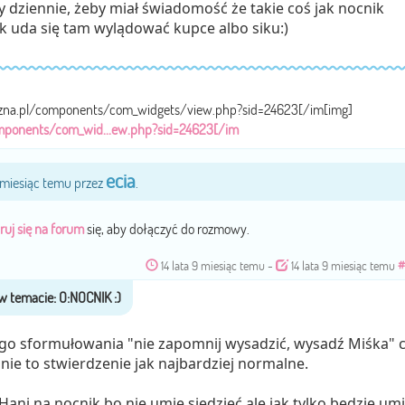
y dziennie, żeby miał świadomość że takie coś jak nocnik
 jak uda się tam wylądować kupce albo siku:)
zna.pl/components/com_widgets/view.php?sid=24623[/im[img]
mponents/com_wid...ew.php?sid=24623[/im
ecia
9 miesiąc temu przez
.
ruj się na forum
się, aby dołączyć do rozmowy.
14 lata 9 miesiąc temu
-
14 lata 9 miesiąc temu
#
ego sformułowania "nie zapomnij wysadzić, wysadź Miśka" 
nie to stwierdzenie jak najbardziej normalne.
Hani na nocnik,bo nie umie siedzieć,ale jak tylko będzie umi