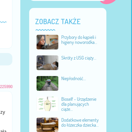
ZOBACZ TAKŻE
Przybory do kąpieli i
higieny noworodka...
Skróty z USG ciąży...
Niepłodność...
225990
Bioself - Urządzenie
dla planujących
ciąże...
czy
Dodatkowe elementy
do łóżeczka dziecka...
ała