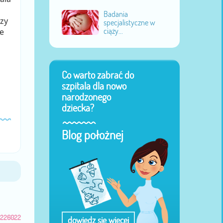
Badania
czy
specjalistyczne w
ciąży...
ie
Co warto zabrać do
szpitala dla nowo
narodzonego
dziecka?
Blog położnej
226022
dowiedz się więcej