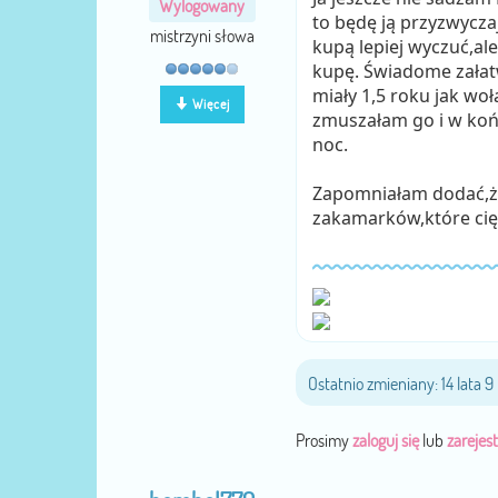
Wylogowany
to będę ją przyzwycza
mistrzyni słowa
kupą lepiej wyczuć,ale
kupę. Świadome załatwi
miały 1,5 roku jak woł
Więcej
zmuszałam go i w końc
noc.
Zapomniałam dodać,że
zakamarków,które cię
Ostatnio zmieniany: 14 lata 
Prosimy
zaloguj się
lub
zarejest