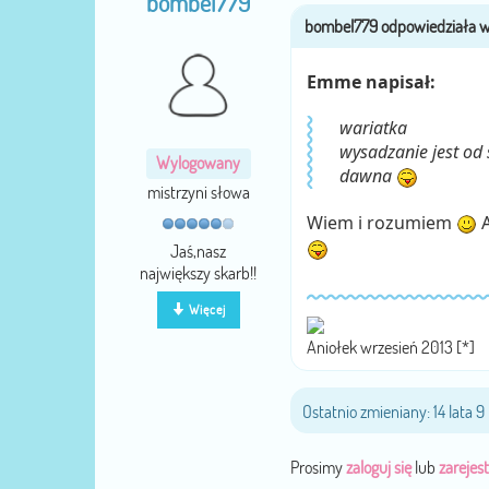
bombel779
Emme napisał:
wariatka
wysadzanie jest od 
Wylogowany
dawna
mistrzyni słowa
Wiem i rozumiem
A
Jaś,nasz
największy skarb!!
Więcej
Aniołek wrzesień 2013 [*]
Ostatnio zmieniany: 14 lata 
Prosimy
zaloguj się
lub
zarejest