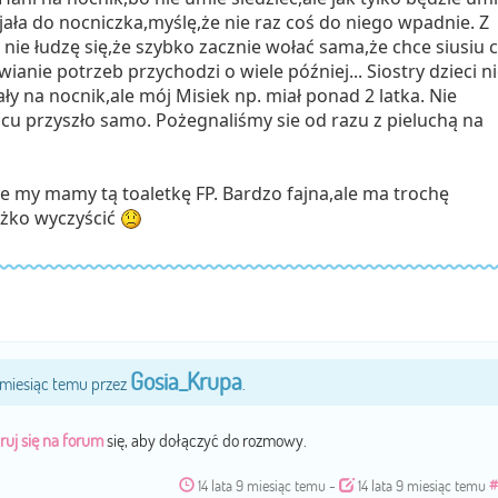
jała do nocniczka,myślę,że nie raz coś do niego wpadnie. Z
 nie łudzę się,że szybko zacznie wołać sama,że chce siusiu 
anie potrzeb przychodzi o wiele później... Siostry dzieci n
ały na nocnik,ale mój Misiek np. miał ponad 2 latka. Nie
u przyszło samo. Pożegnaliśmy sie od razu z pieluchą na
 my mamy tą toaletkę FP. Bardzo fajna,ale ma trochę
żko wyczyścić
Gosia_Krupa
9 miesiąc temu przez
.
ruj się na forum
się, aby dołączyć do rozmowy.
14 lata 9 miesiąc temu
-
14 lata 9 miesiąc temu
#