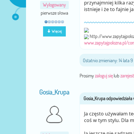
przynajmniej kilka raz
Wylogowany
istnieje i że to fajnie
pierwsze słowa
Więcej
http://www.zapytajpolo
www.zapytajpolozna.pl/co
Ostatnio zmieniany: 14 lata 
Prosimy
zaloguj się
lub
zarejest
Gosia_Krupa
Ja często używałam t
coś w tym stylu. Dla m
Ja jeszcze nie sadzam 