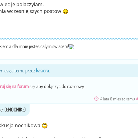
 wiec je polaczylam.
nia wczesniejszych postow
ckiem a dla mnie jestes calym swiatem!
6 miesiąc temu przez
kasiora
.
ruj się na forum
się, aby dołączyć do rozmowy.
14 lata 6 miesiąc temu
skusja nocnikowa