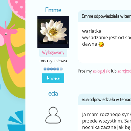
Emme
wariatka
wysadzanie jest od sa
dawna
Wylogowany
mistrzyni słowa
Prosimy
zaloguj się
lub
zarejest
Więcej
ecia
Ja mam rocznego synka
przede wszystkim. Sa
nocnika zaczne jak będ