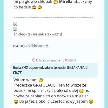
mi po głowie chłopak
Mirella
obaczymy
co będzie
Aniołek - tak maleńki i tak ważny!
Temat został zablokowany.
13 lata 5 miesiąc temu
#565551
Gosia 2712
przez
Witam witam
Fredeczka GRATULACJE! Heh to widze ze
bociek mi spierniczyl i polecial dalej
no
chyba ze zabladzi to go dorwe za miesiac
Bo ja tez z okolic Czestochowy jestem