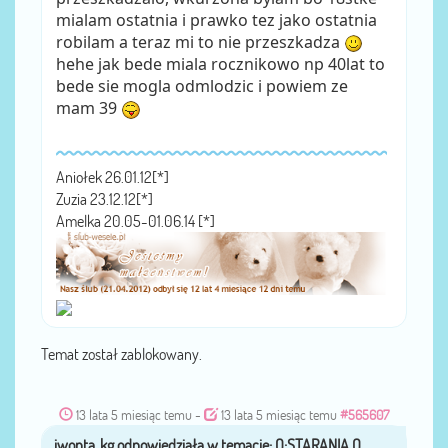
mialam ostatnia i prawko tez jako ostatnia
robilam a teraz mi to nie przeszkadza
hehe jak bede miala rocznikowo np 40lat to
bede sie mogla odmlodzic i powiem ze
mam 39
Aniołek 26.01.12[*]
Zuzia 23.12.12[*]
Amelka 20.05-01.06.14 [*]
Temat został zablokowany.
13 lata 5 miesiąc temu
-
13 lata 5 miesiąc temu
#565607
iwonta_kg
przez