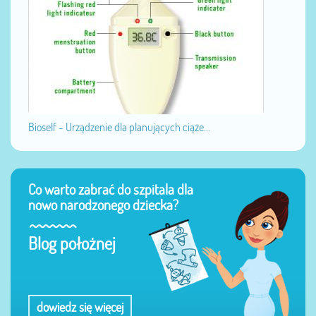
Bioself - Urządzenie dla planujących ciąże...
Co warto zabrać do szpitala dla
nowo narodzonego dziecka?
Blog położnej
dowiedz się więcej