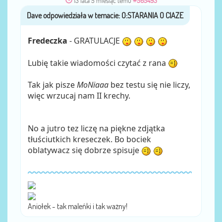
13 lata 5 miesiąc temu
#565493
Dave
przez
Fredeczka
- GRATULACJE
Lubię takie wiadomości czytać z rana
Tak jak pisze
MoNiaaa
bez testu się nie liczy,
więc wrzucaj nam II krechy.
No a jutro tez liczę na piękne zdjątka
tłuściutkich kreseczek. Bo bociek
oblatywacz się dobrze spisuje
Aniołek - tak maleńki i tak ważny!