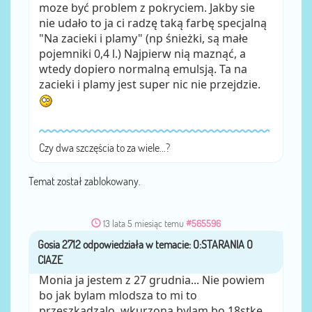
moze być problem z pokryciem. Jakby sie
nie udało to ja ci radzę taką farbę specjalną
"Na zacieki i plamy" (np śnieżki, są małe
pojemniki 0,4 l.) Najpierw nią maznąć, a
wtedy dopiero normalną emulsją. Ta na
zacieki i plamy jest super nic nie przejdzie.
Czy dwa szczęścia to za wiele...?
Temat został zablokowany.
13 lata 5 miesiąc temu
#565596
Gosia 2712
przez
Monia ja jestem z 27 grudnia... Nie powiem
bo jak bylam mlodsza to mi to
przeszkadzalo, wkurzona bylam bo 18stke