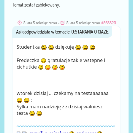
Temat został zablokowany.
13 lata 5 miesiąc temu
-
13 lata 5 miesiąc temu
#565520
Asik
przez
Studentka
dziękuję
Fredeczka
gratulacje takie wstepne i
cichutkie
wtorek dzisiaj ... czekamy na testaaaaaaa
:
Sylka mam nadzieję że dzisiaj walniesz
testa