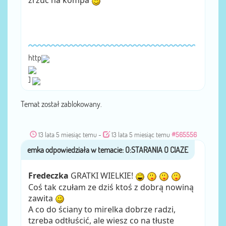
zrzuc na kompa
http
]
Temat został zablokowany.
13 lata 5 miesiąc temu
-
13 lata 5 miesiąc temu
#565556
emka
przez
Fredeczka
GRATKI WIELKIE!
Coś tak czułam ze dziś ktoś z dobrą nowiną
zawita
A co do ściany to mirelka dobrze radzi,
tzreba odtłuścić, ale wiesz co na tłuste