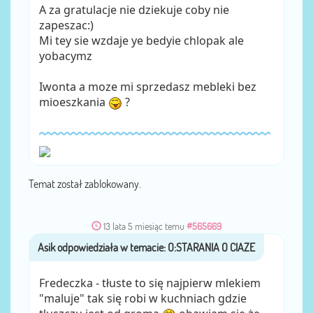
A za gratulacje nie dziekuje coby nie
zapeszac:)
Mi tey sie wzdaje ye bedyie chlopak ale
yobacymz
Iwonta a moze mi sprzedasz mebleki bez
mioeszkania
?
Temat został zablokowany.
13 lata 5 miesiąc temu
#565669
Asik
przez
Fredeczka - tłuste to się najpierw mlekiem
"maluje" tak się robi w kuchniach gdzie