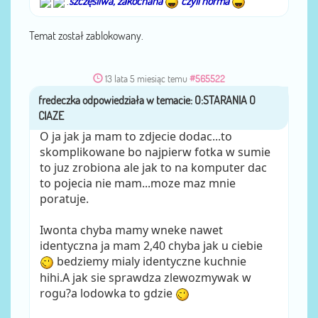
.
szczęśliwa, zakochana
czyli norma
Temat został zablokowany.
13 lata 5 miesiąc temu
#565522
fredeczka
przez
O ja jak ja mam to zdjecie dodac...to
skomplikowane bo najpierw fotka w sumie
to juz zrobiona ale jak to na komputer dac
to pojecia nie mam...moze maz mnie
poratuje.
Iwonta chyba mamy wneke nawet
identyczna ja mam 2,40 chyba jak u ciebie
bedziemy mialy identyczne kuchnie
hihi.A jak sie sprawdza zlewozmywak w
rogu?a lodowka to gdzie