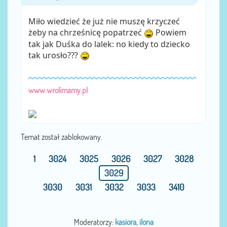
Miło wiedzieć że już nie muszę krzyczeć
żeby na chrześnicę popatrzeć
Powiem
tak jak Duśka do lalek: no kiedy to dziecko
tak urosło???
www.wrolimamy.pl
Temat został zablokowany.
1
3024
3025
3026
3027
3028
3029
3030
3031
3032
3033
3410
Moderatorzy:
kasiora
,
ilona