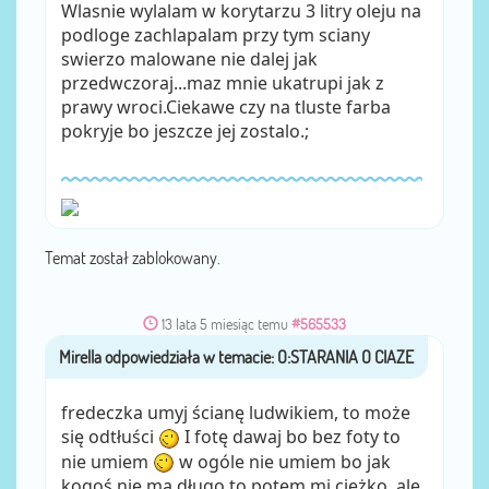
Wlasnie wylalam w korytarzu 3 litry oleju na
podloge zachlapalam przy tym sciany
swierzo malowane nie dalej jak
przedwczoraj...maz mnie ukatrupi jak z
prawy wroci.Ciekawe czy na tluste farba
pokryje bo jeszcze jej zostalo.;
Temat został zablokowany.
13 lata 5 miesiąc temu
#565533
Mirella
przez
fredeczka umyj ścianę ludwikiem, to może
się odtłuści
I fotę dawaj bo bez foty to
nie umiem
w ogóle nie umiem bo jak
kogoś nie ma długo to potem mi ciężko, ale