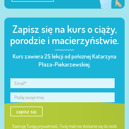
Zapisz się na kurs o ciąży,
porodzie i macierzyństwie.
Kurs zawiera 25 lekcji od położnej Katarzyna
Płaza-Piekarzewskiej.
zapisz się
Szanuję Twoją prywatność, Twój mail nie dostanie się do osób