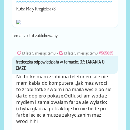
Kuba Maly Kregielek <3
Temat został zablokowany.
13 lata 5 miesiąc temu
-
13 lata 5 miesiąc temu
#565635
fredeczka
przez
No fotke mam zrobiona telefonem ale nie
mam kabla do komputera...Jak maz wroci
to zrobi fotke swoim i na maila wysle bo sie
da to dopiero pokaze.Odtluscilam woda z
mydlem i zamalowalam farba ale wylazlo:
(chyba gladzia potraktuje bo nie bede po
farbe leciec a musze zakryc zanim maz
wroci hihi