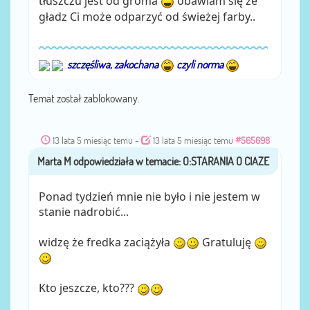
tłuszczu jest od groma
obawiam się że
gładz Ci może odparzyć od świeżej farby..
.
szczęśliwa, zakochana
czyli norma
Temat został zablokowany.
13 lata 5 miesiąc temu
-
13 lata 5 miesiąc temu
#565698
Marta M
przez
Ponad tydzień mnie nie było i nie jestem w
stanie nadrobić...
widzę że fredka zaciążyła
Gratuluję
Kto jeszcze, kto???