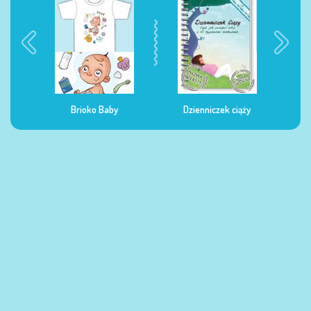
Dzienniczek ciąży
Dzienniczek żywienia
Dzi