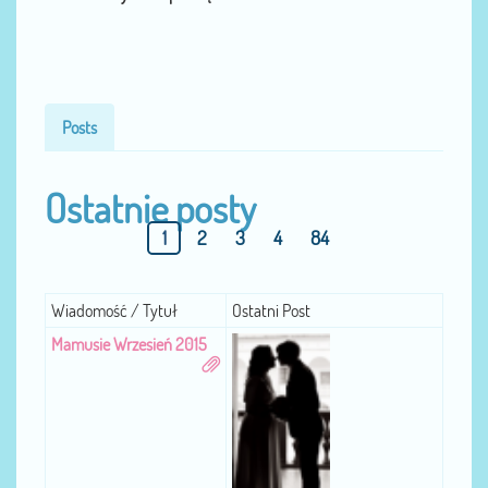
Posts
Ostatnie posty
1
2
3
4
84
Wiadomość / Tytuł
Ostatni Post
Mamusie Wrzesień 2015