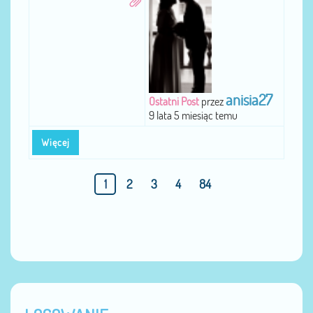
anisia27
Ostatni Post
przez
9 lata 5 miesiąc temu
Więcej
1
2
3
4
84