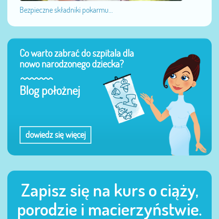
Bezpieczne składniki pokarmu...
Co warto zabrać do szpitala dla
nowo narodzonego dziecka?
Blog położnej
dowiedz się więcej
Zapisz się na kurs o ciąży,
porodzie i macierzyństwie.