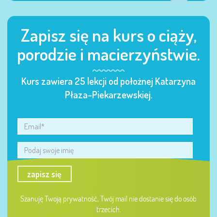
Zapisz się na kurs o ciąży,
porodzie i macierzyństwie.
Kurs zawiera 25 lekcji od położnej Katarzyna
Płaza-Piekarzewskiej.
zapisz się
Szanuję Twoją prywatność, Twój mail nie dostanie się do osób
trzecich.