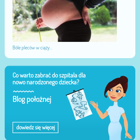
Bóle pleców w ciąży...
Co warto zabrać do szpitala dla
nowo narodzonego dziecka?
Blog położnej
dowiedz się więcej