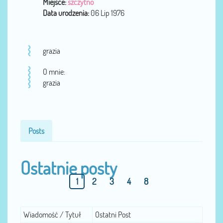
Miejsce:
szczytno
Data urodzenia:
06 Lip 1976
grazia
O mnie:
grazia
Posts
Ostatnie posty
1
2
3
4
8
Wiadomość / Tytuł
Ostatni Post