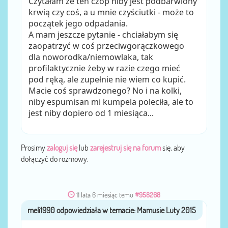
Czytałam że ten czop niby jest podbarwiony
krwią czy coś, a u mnie czyściutki - może to
początek jego odpadania.
A mam jeszcze pytanie - chciałabym się
zaopatrzyć w coś przeciwgorączkowego
dla noworodka/niemowlaka, tak
profilaktycznie żeby w razie czego mieć
pod ręką, ale zupełnie nie wiem co kupić.
Macie coś sprawdzonego? No i na kolki,
niby espumisan mi kumpela poleciła, ale to
jest niby dopiero od 1 miesiąca...
Prosimy
zaloguj się
lub
zarejestruj się na forum
się, aby
dołączyć do rozmowy.
11 lata 6 miesiąc temu
#958268
meli1990
przez