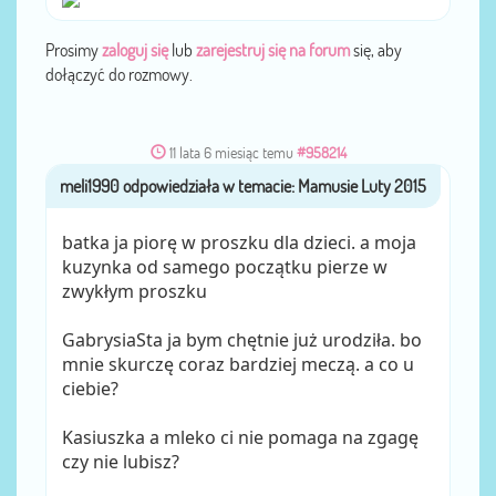
Prosimy
zaloguj się
lub
zarejestruj się na forum
się, aby
dołączyć do rozmowy.
11 lata 6 miesiąc temu
#958214
meli1990
przez
batka ja piorę w proszku dla dzieci. a moja
kuzynka od samego początku pierze w
zwykłym proszku
GabrysiaSta ja bym chętnie już urodziła. bo
mnie skurczę coraz bardziej meczą. a co u
ciebie?
Kasiuszka a mleko ci nie pomaga na zgagę
czy nie lubisz?