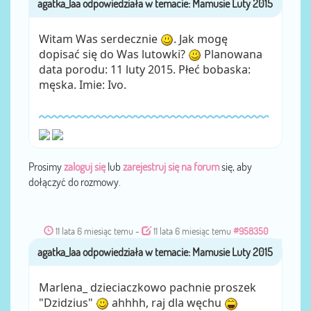
przez
Witam Was serdecznie
. Jak mogę
dopisać się do Was lutowki?
Planowana
data porodu: 11 luty 2015. Płeć bobaska:
męska. Imie: Ivo.
Prosimy
zaloguj się
lub
zarejestruj się na forum
się, aby
dołączyć do rozmowy.
11 lata 6 miesiąc temu
-
11 lata 6 miesiąc temu
#958350
agatka_laa
przez
Marlena_ dzieciaczkowo pachnie proszek
"Dzidzius"
ahhhh, raj dla węchu