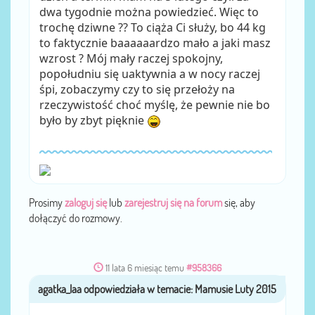
dwa tygodnie można powiedzieć. Więc to
trochę dziwne ?? To ciąża Ci służy, bo 44 kg
to faktycznie baaaaaardzo mało a jaki masz
wzrost ? Mój mały raczej spokojny,
popołudniu się uaktywnia a w nocy raczej
śpi, zobaczymy czy to się przełoży na
rzeczywistość choć myślę, że pewnie nie bo
było by zbyt pięknie
Prosimy
zaloguj się
lub
zarejestruj się na forum
się, aby
dołączyć do rozmowy.
11 lata 6 miesiąc temu
#958366
agatka_laa
przez