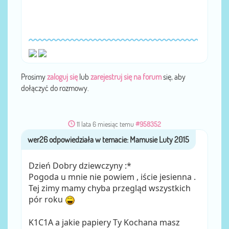
Prosimy
zaloguj się
lub
zarejestruj się na forum
się, aby
dołączyć do rozmowy.
11 lata 6 miesiąc temu
#958352
wer26
przez
Dzień Dobry dziewczyny :*
Pogoda u mnie nie powiem , iście jesienna .
Tej zimy mamy chyba przegląd wszystkich
pór roku
K1C1A a jakie papiery Ty Kochana masz