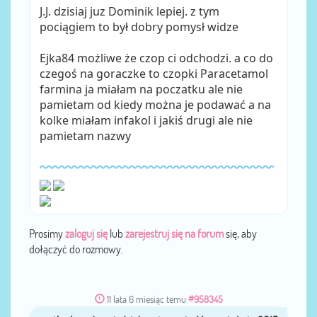
J.J. dzisiaj juz Dominik lepiej. z tym
pociągiem to był dobry pomysł widze
Ejka84 możliwe że czop ci odchodzi. a co do
czegoś na goraczke to czopki Paracetamol
farmina ja miałam na poczatku ale nie
pamietam od kiedy można je podawać a na
kolke miałam infakol i jakiś drugi ale nie
pamietam nazwy
Prosimy
zaloguj się
lub
zarejestruj się na forum
się, aby
dołączyć do rozmowy.
11 lata 6 miesiąc temu
#958345
agatka_laa