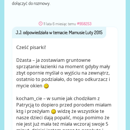
dołączyć do rozmowy.
11 lata 6 miesiąc temu
#958253
J.J.
przez
Cześć pisarki!
Dżasta – ja zostawiam gruntowne
sprzątanie łazienki na moment gdyby mały
zbyt opornie myślał o wyjściu na zewnątrz,
ostatnio to podziałało, do tego odkurzacz i
mycie okien
kocham_cie – w sumie jak chodziłam z
Patrycją to dopiero przed porodem miałam
ktg i przeżyłam
widzę że wszystkie te
nasze dzieci dają popalić, moja pomimo że
nie jest już mała też miała wczoraj swoje 5