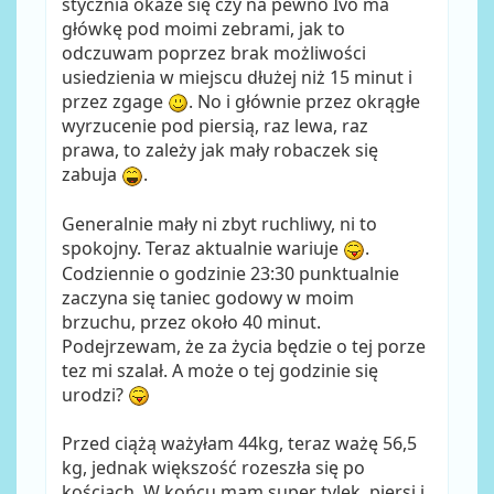
stycznia okaże się czy na pewno Ivo ma
główkę pod moimi zebrami, jak to
odczuwam poprzez brak możliwości
usiedzienia w miejscu dłużej niż 15 minut i
przez zgage
. No i głównie przez okrągłe
wyrzucenie pod piersią, raz lewa, raz
prawa, to zależy jak mały robaczek się
zabuja
.
Generalnie mały ni zbyt ruchliwy, ni to
spokojny. Teraz aktualnie wariuje
.
Codziennie o godzinie 23:30 punktualnie
zaczyna się taniec godowy w moim
brzuchu, przez około 40 minut.
Podejrzewam, że za życia będzie o tej porze
tez mi szalał. A może o tej godzinie się
urodzi?
Przed ciążą ważyłam 44kg, teraz ważę 56,5
kg, jednak większość rozeszła się po
kościach. W końcu mam super tylek, piersi i