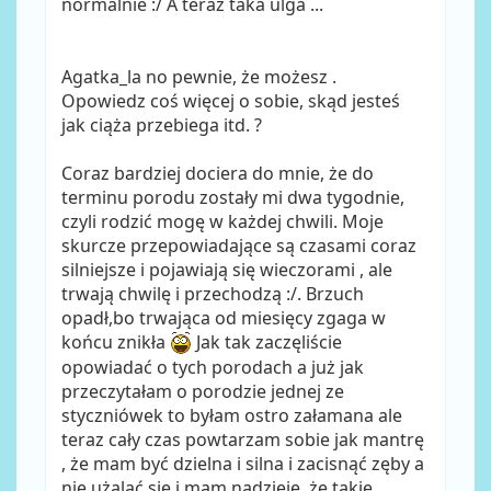
normalnie :/ A teraz taka ulga ...
Agatka_la no pewnie, że możesz .
Opowiedz coś więcej o sobie, skąd jesteś
jak ciąża przebiega itd. ?
Coraz bardziej dociera do mnie, że do
terminu porodu zostały mi dwa tygodnie,
czyli rodzić mogę w każdej chwili. Moje
skurcze przepowiadające są czasami coraz
silniejsze i pojawiają się wieczorami , ale
trwają chwilę i przechodzą :/. Brzuch
opadł,bo trwająca od miesięcy zgaga w
końcu znikła
Jak tak zaczęliście
opowiadać o tych porodach a już jak
przeczytałam o porodzie jednej ze
styczniówek to byłam ostro załamana ale
teraz cały czas powtarzam sobie jak mantrę
, że mam być dzielna i silna i zacisnąć zęby a
nie użalać się i mam nadzieję, że takie