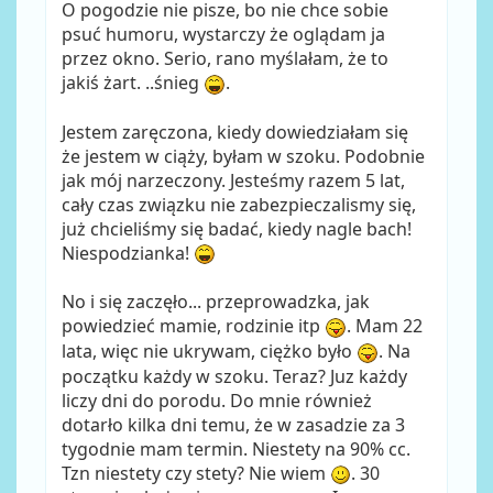
O pogodzie nie pisze, bo nie chce sobie
psuć humoru, wystarczy że oglądam ja
przez okno. Serio, rano myślałam, że to
jakiś żart. ..śnieg
.
Jestem zaręczona, kiedy dowiedziałam się
że jestem w ciąży, byłam w szoku. Podobnie
jak mój narzeczony. Jesteśmy razem 5 lat,
cały czas związku nie zabezpieczalismy się,
już chcieliśmy się badać, kiedy nagle bach!
Niespodzianka!
No i się zaczęło... przeprowadzka, jak
powiedzieć mamie, rodzinie itp
. Mam 22
lata, więc nie ukrywam, ciężko było
. Na
początku każdy w szoku. Teraz? Juz każdy
liczy dni do porodu. Do mnie również
dotarło kilka dni temu, że w zasadzie za 3
tygodnie mam termin. Niestety na 90% cc.
Tzn niestety czy stety? Nie wiem
. 30