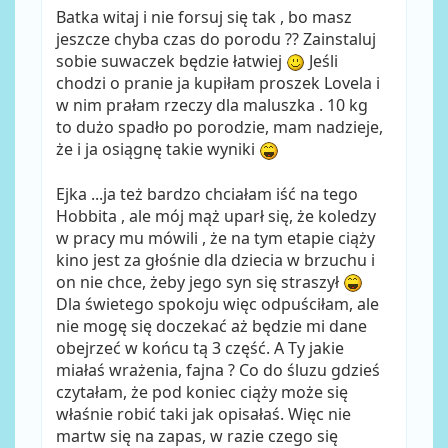
Batka witaj i nie forsuj się tak , bo masz
jeszcze chyba czas do porodu ?? Zainstaluj
sobie suwaczek będzie łatwiej
Jeśli
chodzi o pranie ja kupiłam proszek Lovela i
w nim prałam rzeczy dla maluszka . 10 kg
to dużo spadło po porodzie, mam nadzieje,
że i ja osiągnę takie wyniki
Ejka ...ja też bardzo chciałam iść na tego
Hobbita , ale mój mąż uparł się, że koledzy
w pracy mu mówili , że na tym etapie ciąży
kino jest za głośnie dla dziecia w brzuchu i
on nie chce, żeby jego syn się straszył
Dla świetego spokoju więc odpuściłam, ale
nie mogę się doczekać aż będzie mi dane
obejrzeć w końcu tą 3 część. A Ty jakie
miałaś wrażenia, fajna ? Co do śluzu gdzieś
czytałam, że pod koniec ciąży może się
właśnie robić taki jak opisałaś. Więc nie
martw się na zapas, w razie czego się