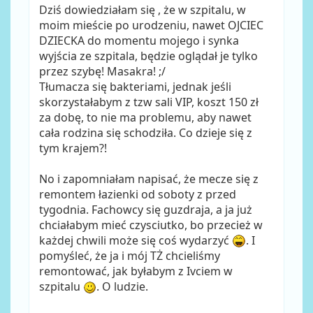
Dziś dowiedziałam się , że w szpitalu, w
moim mieście po urodzeniu, nawet OJCIEC
DZIECKA do momentu mojego i synka
wyjścia ze szpitala, będzie oglądał je tylko
przez szybę! Masakra! ;/
Tłumacza się bakteriami, jednak jeśli
skorzystałabym z tzw sali VIP, koszt 150 zł
za dobę, to nie ma problemu, aby nawet
cała rodzina się schodziła. Co dzieje się z
tym krajem?!
No i zapomniałam napisać, że mecze się z
remontem łazienki od soboty z przed
tygodnia. Fachowcy się guzdraja, a ja już
chciałabym mieć czysciutko, bo przecież w
każdej chwili może się coś wydarzyć
. I
pomyśleć, że ja i mój TŻ chcieliśmy
remontować, jak byłabym z Ivciem w
szpitalu
. O ludzie.