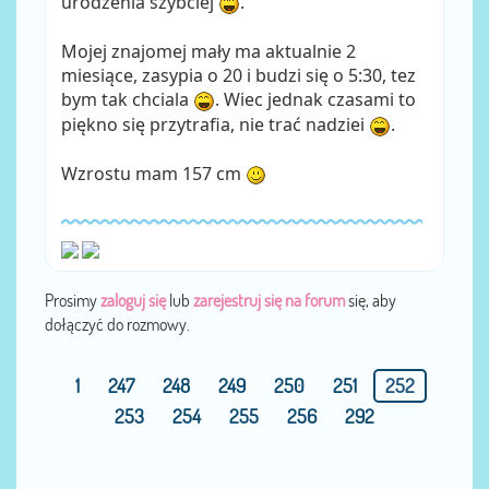
urodzenia szybciej
.
Mojej znajomej mały ma aktualnie 2
miesiące, zasypia o 20 i budzi się o 5:30, tez
bym tak chciala
. Wiec jednak czasami to
piękno się przytrafia, nie trać nadziei
.
Wzrostu mam 157 cm
Prosimy
zaloguj się
lub
zarejestruj się na forum
się, aby
dołączyć do rozmowy.
1
247
248
249
250
251
252
253
254
255
256
292