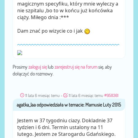
magicznym specyfiku, który mnie wyleczy a
nie szpitalu ,bo to w końcu już końcówka
ciąży. Miłego dnia :***
Dam znać po wizycie co i jak
Prosimy
zaloguj się
lub
zarejestruj się na forum
się, aby
dołączyć do rozmowy.
11 lata 6 miesiąc temu
-
11 lata 6 miesiąc temu
#958361
agatka_laa
przez
Jestem w 37 tygodniu ciazy. Dokladnie 37
tydzien i 6 dni. Termin ustalony na 11
lutego. Jestem ze Starogardu Gdańskiego.