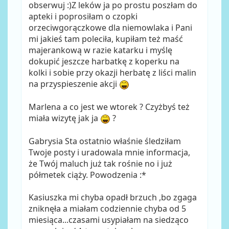
obserwuj :)Z leków ja po prostu poszłam do
apteki i poprosiłam o czopki
orzeciwgorączkowe dla niemowlaka i Pani
mi jakieś tam poleciła, kupiłam też maść
majerankową w razie katarku i myślę
dokupić jeszcze harbatkę z koperku na
kolki i sobie przy okazji herbatę z liści malin
na przyspieszenie akcji
Marlena a co jest we wtorek ? Czyżbyś też
miała wizytę jak ja
?
Gabrysia Sta ostatnio właśnie śledziłam
Twoje posty i uradowala mnie informacja,
że Twój maluch już tak rośnie no i już
półmetek ciąży. Powodzenia :*
Kasiuszka mi chyba opadł brzuch ,bo zgaga
zniknęła a miałam codziennie chyba od 5
miesiąca...czasami usypiałam na siedząco