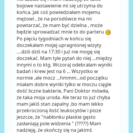
bojowe nastawienie mi się utrzyma do
końca. Jak coś powiedziałam mojemu
mężowi , że na porodówce ma mi
powtarzać, że mam być dzielna , może
będzie sprowadzać mnie to do parteru
Po pięciu tygodniach w końcu się
doczekałam mojej upragnionej wizyty
....dziś dziś na 17:30 i już nie mogę się
doczekać. Mam tyle pytań do niej ...między
innymi o to ktg. Wczoraj odebrałam wyniki
badań i krew jest na 6 ... Wszystko w
normie ,ale mocz ...hmmm...od początku
miałam dobre wyniki tylko w moczu ciągle
dość liczne bakterie, Pani Doktor mówiła,
że taka moja uroda. Ale teraz to już chyba
mam jakiś stan zapalny ,bo mam lekko
przekroczoną ilość leukocytów i pisze
jeszcze, że "nabłonku płaskie gęsto
zasłaniają pole widzenia " (?????) Mam
nadzieję, że skończy się na jakimś