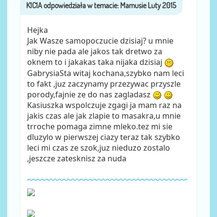
K1C1A
przez
Hejka
Jak Wasze samopoczucie dzisiaj? u mnie
niby nie pada ale jakos tak dretwo za
oknem to i jakakas taka nijaka dzisiaj
GabrysiaSta witaj kochana,szybko nam leci
to fakt ,juz zaczynamy przezywac przyszle
porody,fajnie ze do nas zagladasz
Kasiuszka wspolczuje zgagi ja mam raz na
jakis czas ale jak zlapie to masakra,u mnie
trroche pomaga zimne mleko.tez mi sie
dluzylo w pierwszej ciazy teraz tak szybko
leci mi czas ze szok,juz nieduzo zostalo
,jeszcze zatesknisz za nuda