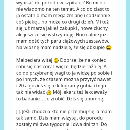
wypisać do porodu w szpitalu ? Bo mi nic
nie wiadomo na ten temat. A co do ciast to
ja ostatnio mam mega zmianę i codziennie
coś piekę ...no może co drugi dzień. Mi też
się już marzą jakieś zakupki , nowe ciuchy
ale jeszcze się wstrzymuję. Normalnie już
mam dość tych paru ciążowych zestawów.
Na wiosnę mam nadzieję, że się obkupię
Malpeciara witaj
Dobrze, że na koniec
robi się nas coraz więcej będzie raźniej. A
co do przybranej wagi to ja widzę po sobie i
po innych, że czasem można przytyć nawet
i 20 a gdzieś się te kilogramy gubią i tego
tak nie widać
Mój lekarz też lekceważy
to badanie ...co zrobić. Dziś się upomnę.
J.J. Jeśli chodzi o kto nie przejmuj się ja mam
tak samo. Dziś mam wizytę , do porodu
zostały mi dwa tygodnie i dwa dni tzn. Do