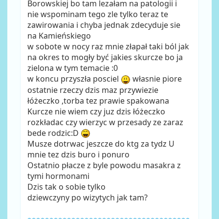
Borowskiej bo tam lezałam na patologii i
nie wspominam tego zle tylko teraz te
zawirowania i chyba jednak zdecyduje sie
na Kamieńskiego
w sobote w nocy raz mnie złapał taki ból jak
na okres to mogły być jakies skurcze bo ja
zielona w tym temacie :0
w koncu przyszła posciel
własnie piore
ostatnie rzeczy dzis maz przywiezie
łóżeczko ,torba tez prawie spakowana
Kurcze nie wiem czy juz dzis łóżeczko
rozkładac czy wierzyc w przesady ze zaraz
bede rodzic:D
Musze dotrwac jeszcze do ktg za tydz U
mnie tez dzis buro i ponuro
Ostatnio płacze z byle powodu masakra z
tymi hormonami
Dzis tak o sobie tylko
dziewczyny po wizytych jak tam?