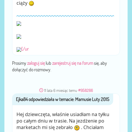
ciąży
[/ur
Prosimy
zaloguj się
lub
zarejestruj się na forum
się, aby
dołączyć do rozmowy.
11 lata 6 miesiąc temu
#958266
Ejka84
przez
Hej dziewczęta, właśnie usiadłam na tyłku
po całym dniu w trasie. Na jezdżenie po
marketach mi się zebrało
. Chciałam