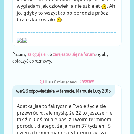
wyglądam jak człowiek, a nie szkielet
. Ah
jo, gdyby to wszystko po porodzie prócz
brzuszka zostało
.
Prosimy
zaloguj się
lub
zarejestruj się na forum
się, aby
dołączyć do rozmowy.
11 lata 6 miesiąc temu
#958365
wer26
przez
Agatka_laa to faktycznie Twoje życie się
przewróciło, ale myślę, że 22 to jeszcze nie
tak źle. Coś mi nie pasi z Twoim terminem
porodu , dlatego, że ja mam 37 tydzień i 5
dzień a termin mam na 5 lutego czyli za