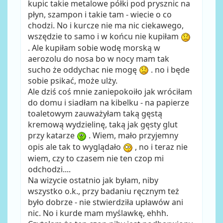
kupic takie metalowe półki pod prysznic na
płyn, szampon i takie tam - wiecie o co
chodzi. No i kurcze nie ma nic ciekawego,
wszędzie to samo i w końcu nie kupiłam
. Ale kupiłam sobie wodę morską w
aerozolu do nosa bo w nocy mam tak
sucho że oddychac nie mogę
. no i będe
sobie psikać, może ulży.
Ale dziś coś mnie zaniepokoiło jak wróciłam
do domu i siadłam na kibelku - na papierze
toaletowym zauważyłam taką gęstą
kremową wydzielinę, taką jak gęsty glut
przy katarze
. Wiem, mało przyjemny
opis ale tak to wyglądało
, no i teraz nie
wiem, czy to czasem nie ten czop mi
odchodzi....
Na wizycie ostatnio jak byłam, niby
wszystko o.k., przy badaniu ręcznym też
było dobrze - nie stwierdziła upławów ani
nic. No i kurde mam myślawkę, ehhh.