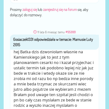
Prosimy
zaloguj się
lub
zarejestruj się na forum
się, aby
dołączyć do rozmowy.
11 lata 6 miesiąc temu
#958181
Gosiaczek1331
przez
hej Batka dzis dzwoniołam własnie na
Kamienskiego jak to jest z tym
planowaniem cesarki no i kazał przyjechac i
ustalic termin tak podobno lepiej niz jak juz
bede w trakcie i wtedy okaze sie ze nie
zrobia mi od razu bo np bedza inne porody
a mnie beda trzymac ze skurczami wiec
jutro albo pojutrze sie wybieram z mezem
Brałam pod uwage ten szpital jesli chodzi o
pn bo cały czas myslałam ze bede w stanie
rodzic a wyszło inaczej myslałam o