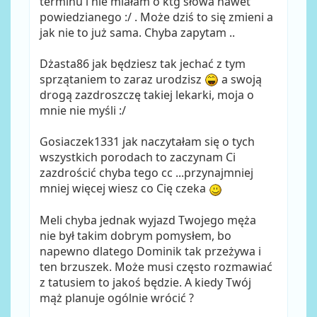
terminu i nie miałam o ktg słowa nawet
powiedzianego :/ . Może dziś to się zmieni a
jak nie to już sama. Chyba zapytam ..
Dżasta86 jak będziesz tak jechać z tym
sprzątaniem to zaraz urodzisz
a swoją
drogą zazdroszczę takiej lekarki, moja o
mnie nie myśli :/
Gosiaczek1331 jak naczytałam się o tych
wszystkich porodach to zaczynam Ci
zazdrościć chyba tego cc ...przynajmniej
mniej więcej wiesz co Cię czeka
Meli chyba jednak wyjazd Twojego męża
nie był takim dobrym pomysłem, bo
napewno dlatego Dominik tak przeżywa i
ten brzuszek. Może musi często rozmawiać
z tatusiem to jakoś będzie. A kiedy Twój
mąż planuje ogólnie wrócić ?