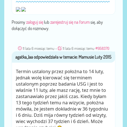
Prosimy
zaloguj się
lub
zarejestruj się na forum
się, aby
dołączyć do rozmowy.
11 lata 6 miesiąc temu
-
11 lata 6 miesiąc temu
#958370
agatka_laa
przez
Termin ustalony przez położna to 14 luty,
jednak wolę kierować się terminem
ustalonym poprzez badania USG i jest to
właśnie 11 luty, ale masz rację, tez mnie to
zastanawiało przez jakiś czas. Kiedy byłam
13 tego tydzień temu na wizycie, położna
mówiła, że jestem dokładnie w 36 tygodniu
i 6 dniu. Dziś mija równy tydzień od wizyty,
wiec wychodzi 37 tydzien i 6 dzień. Może