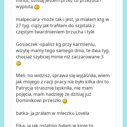
minut, dzisiaj jestem przez to przeżuta i
wypluta
malpeciara -może tak i jest, ja miałam ktg w
27 tyg. ciąży jak trafiłam do szpitala z
częstym twardnieniem brzucha i tyle
Gosiaczek -spalisz kg przy karmieniu,
wizytę mamy tego samego dnia, te dwa tyg.
chociaż szybciej minie niż zaczarowane 3
Meli- no widzisz, sprawa się wyjaśniła, wiem
jak mojego z racji pracy nie było kilka dni to
Patrycja strasznie tęskniła, nie mam
pojęcia, mam nadzieję że dzisiaj już
Dominikowi przeszło
batka- ja prałam w mleczku Lovela
Ejka- ja jak ostatnio byłam w kinie to