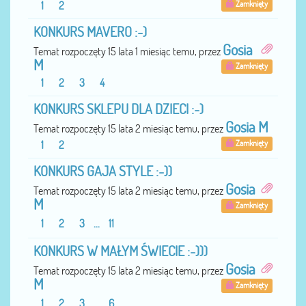
1
2
Zamknięty
KONKURS MAVERO :-)
Gosia
Temat rozpoczęty 15 lata 1 miesiąc temu, przez
M
Zamknięty
1
2
3
4
KONKURS SKLEPU DLA DZIECI :-)
Gosia M
Temat rozpoczęty 15 lata 2 miesiąc temu, przez
1
2
Zamknięty
KONKURS GAJA STYLE :-))
Gosia
Temat rozpoczęty 15 lata 2 miesiąc temu, przez
M
Zamknięty
1
2
3
...
11
KONKURS W MAŁYM ŚWIECIE :-)))
Gosia
Temat rozpoczęty 15 lata 2 miesiąc temu, przez
M
Zamknięty
1
2
3
...
6