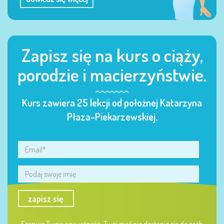
Zapisz się na kurs o ciąży,
porodzie i macierzyństwie.
Kurs zawiera 25 lekcji od położnej Katarzyna
Płaza-Piekarzewskiej.
zapisz się