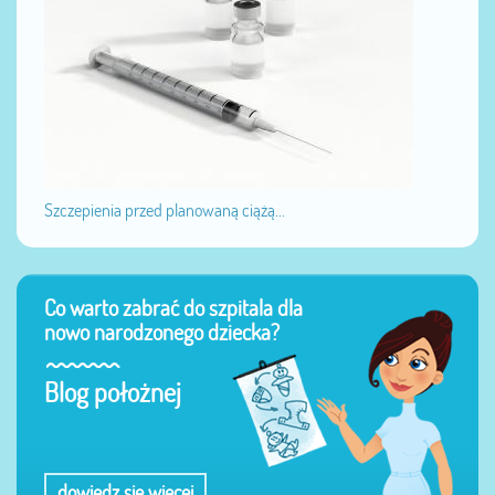
Szczepienia przed planowaną ciążą...
Co warto zabrać do szpitala dla
nowo narodzonego dziecka?
Blog położnej
dowiedz się więcej