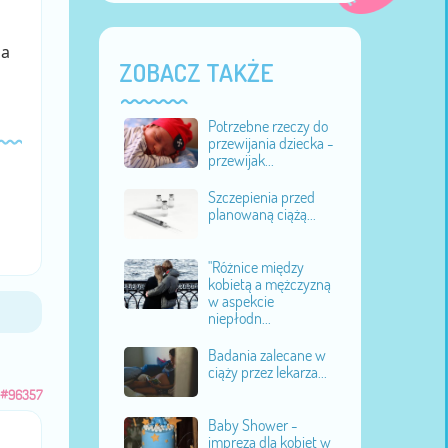
za
ZOBACZ TAKŻE
Potrzebne rzeczy do
przewijania dziecka -
przewijak...
Szczepienia przed
planowaną ciążą...
"Różnice między
kobietą a mężczyzną
w aspekcie
niepłodn...
Badania zalecane w
ciąży przez lekarza...
#96357
Baby Shower -
impreza dla kobiet w