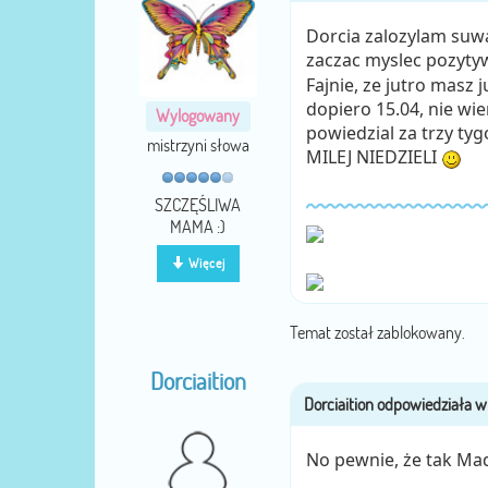
Dorcia zalozylam suw
zaczac myslec pozytyw
Fajnie, ze jutro masz j
dopiero 15.04, nie wie
Wylogowany
powiedzial za trzy ty
mistrzyni słowa
MILEJ NIEDZIELI
SZCZĘŚLIWA
MAMA :)
Więcej
Temat został zablokowany.
Dorciaition
No pewnie, że tak Ma