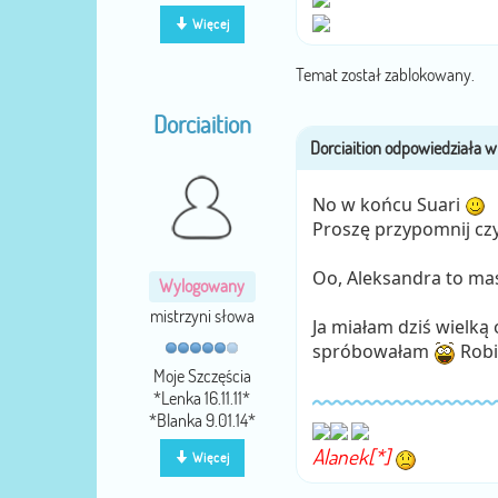
Więcej
Temat został zablokowany.
Dorciaition
No w końcu Suari
Proszę przypomnij czy
Oo, Aleksandra to ma
Wylogowany
mistrzyni słowa
Ja miałam dziś wielką 
spróbowałam
Robi 
Moje Szczęścia
*Lenka 16.11.11*
*Blanka 9.01.14*
Alanek[*]
Więcej