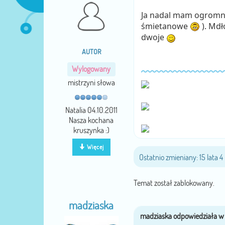
Ja nadal mam ogromny 
śmietanowe
). Mdł
dwoje
AUTOR
Wylogowany
mistrzyni słowa
Natalia 04.10.2011
Nasza kochana
kruszynka :)
Więcej
Ostatnio zmieniany: 15 lata 
Temat został zablokowany.
madziaska