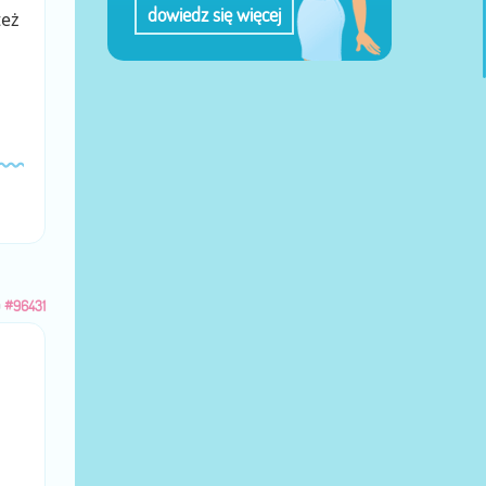
dowiedz się więcej
też
u
#96431