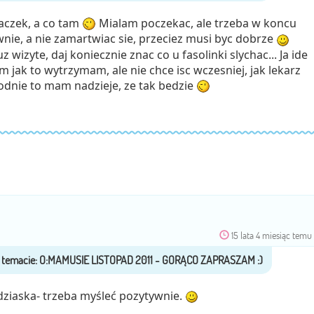
aczek, a co tam
Mialam poczekac, ale trzeba w koncu
nie, a nie zamartwiac sie, przeciez musi byc dobrze
uz wizyte, daj koniecznie znac co u fasolinki slychac... Ja ide
m jak to wytrzymam, ale nie chce isc wczesniej, jak lekarz
godnie to mam nadzieje, ze tak bedzie
15 lata 4 miesiąc temu
dziaska- trzeba myśleć pozytywnie.