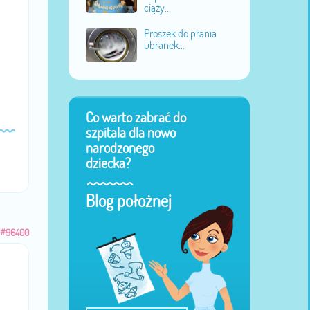
ciąży...
Proszek do prania
ubranek...
Co warto zabrać do
szpitala dla nowo
narodzonego
dziecka?
Blog położnej
#96400