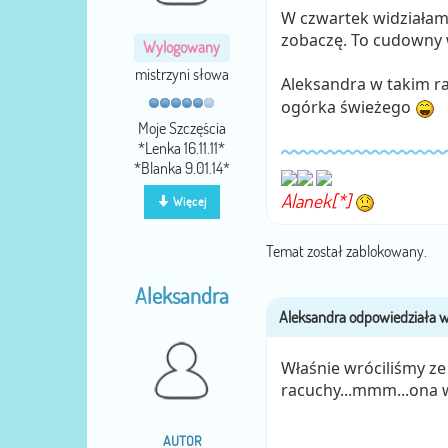
W czwartek widziałam
zobaczę. To cudowny
Wylogowany
mistrzyni słowa
Aleksandra w takim 
ogórka świeżego
Moje Szczęścia
*Lenka 16.11.11*
*Blanka 9.01.14*
Alanek[*]
Więcej
Temat został zablokowany.
Aleksandra
Właśnie wróciliśmy ze
racuchy...mmm...ona w
AUTOR