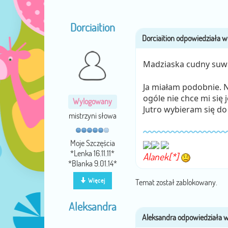
Dorciaition
Madziaska cudny su
Ja miałam podobnie. 
ogóle nie chce mi się 
Wylogowany
Jutro wybieram się do
mistrzyni słowa
Moje Szczęścia
*Lenka 16.11.11*
Alanek[*]
*Blanka 9.01.14*
Więcej
Temat został zablokowany.
Aleksandra