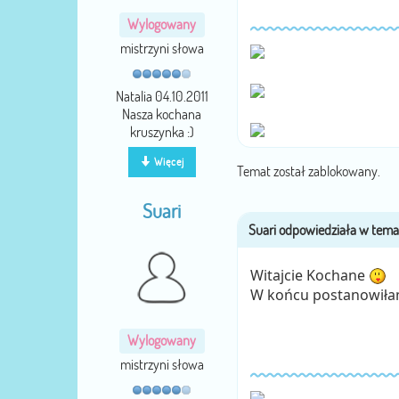
Wylogowany
mistrzyni słowa
Natalia 04.10.2011
Nasza kochana
kruszynka :)
Więcej
Temat został zablokowany.
Suari
Witajcie Kochane
W końcu postanowiłam
Wylogowany
mistrzyni słowa