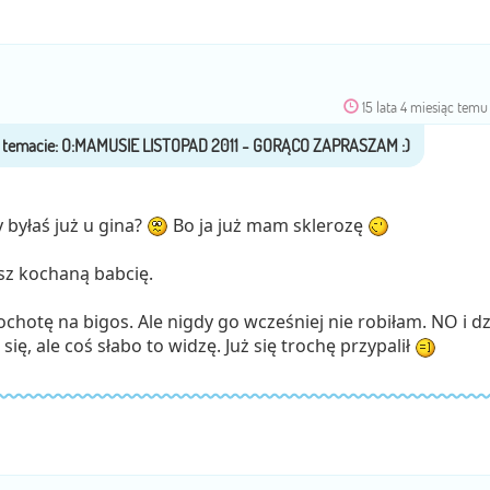
15 lata 4 miesiąc temu
 byłaś już u gina?
Bo ja już mam sklerozę
sz kochaną babcię.
ochotę na bigos. Ale nigdy go wcześniej nie robiłam. NO i dz
się, ale coś słabo to widzę. Już się trochę przypalił