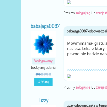
Prosimy
zaloguj się
lub
zarejest
babajaga0087
Mowmimama- gratulacj
nacieta. Lekarz ktory 
pewno nie bedzie nar
Wylogowany
budujemy zdania
Więcej
Prosimy
zaloguj się
lub
zarejest
Lizzy