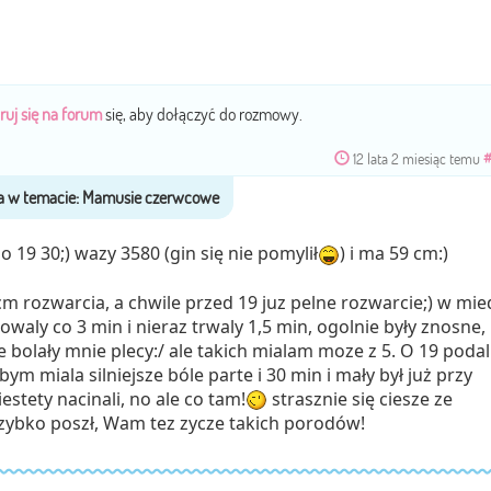
ruj się na forum
się, aby dołączyć do rozmowy.
12 lata 2 miesiąc temu
 o 19 30;) wazy 3580 (gin się nie pomylił
) i ma 59 cm:)
cm rozwarcia, a chwile przed 19 juz pelne rozwarcie;) w mie
waly co 3 min i nieraz trwaly 1,5 min, ogolnie były znosne,
e bolały mnie plecy:/ ale takich mialam moze z 5. O 19 podal
ym miala silniejsze bóle parte i 30 min i mały był już przy
estety nacinali, no ale co tam!
strasznie się ciesze ze
szybko poszł, Wam tez zycze takich porodów!