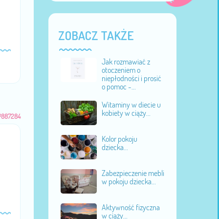
ZOBACZ TAKŻE
Jak rozmawiać z
otoczeniem o
niepłodności i prosić
o pomoc -...
Witaminy w diecie u
kobiety w ciąży...
#887284
Kolor pokoju
dziecka...
Zabezpieczenie mebli
w pokoju dziecka...
Aktywność fizyczna
w ciąży...