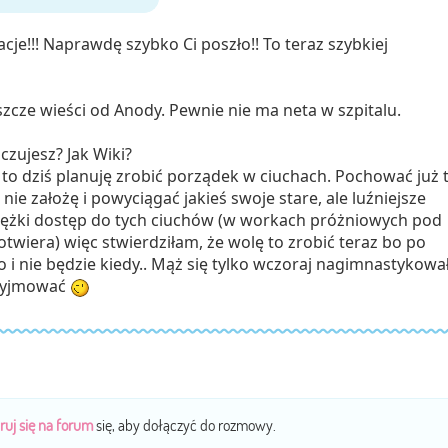
e!!! Naprawdę szybko Ci poszło!! To teraz szybkiej
szcze wieści od Anody. Pewnie nie ma neta w szpitalu.
 czujesz? Jak Wiki?
 to dziś planuję zrobić porządek w ciuchach. Pochować już 
 nie założę i powyciągać jakieś swoje stare, ale luźniejsze
ciężki dostęp do tych ciuchów (w workach próżniowych pod
 otwiera) więc stwierdziłam, że wolę to zrobić teraz bo po
o i nie będzie kiedy.. Mąż się tylko wczoraj nagimnastykowa
wyjmować
ruj się na forum
się, aby dołączyć do rozmowy.