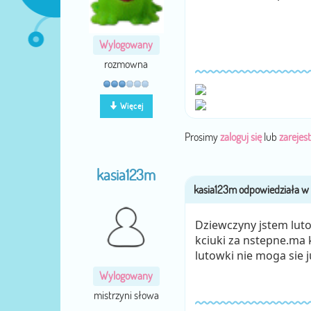
Wylogowany
rozmowna
Więcej
Prosimy
zaloguj się
lub
zarejest
kasia123m
Dziewczyny jstem lut
kciuki za nstepne.ma 
lutowki nie moga sie j
Wylogowany
mistrzyni słowa