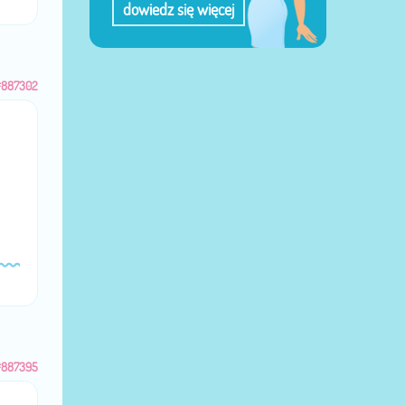
dowiedz się więcej
#887302
#887395