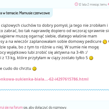
12 lata 2 miesiąc temu
 ciążowych ciuchów to dobry pomysł, ja tego nie zrobiłam i
a to zabrać, bo tak naprawdę dopiero od wczoraj sprawnie si
najpierw muszę ogarnąć siebie, dlatego właśnie mam
osy a na wieczór zaplanowałam sobie domowy pedicure
dzie spała, bo z tym to różnie u niej. W sumie nie mogę
ocy wyjątkowo lubi zrobić się aktywna na 3-4h :/
 i z 13 kg, które przytyłam w ciązy zostało tylko 5
kie cudo do chrztu
onkowa-sukienka-biala...-62-i4297615786.html
ruj się na forum
się, aby dołączyć do rozmowy.