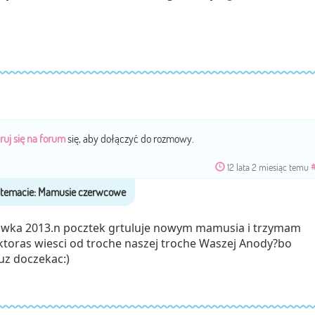
ruj się na forum
się, aby dołączyć do rozmowy.
12 lata 2 miesiąc temu
owka 2013.n pocztek grtuluje nowym mamusia i trzymam
ktoras wiesci od troche naszej troche Waszej Anody?bo
uz doczekac:)