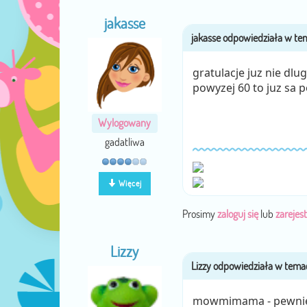
jakasse
gratulacje juz nie dl
powyzej 60 to juz sa
Wylogowany
gadatliwa
Więcej
Prosimy
zaloguj się
lub
zarejest
Lizzy
mowmimama - pewnie ju