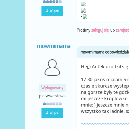
Więcej
•
Prosimy
zaloguj się
lub
zarejest
mowmimama
Hej;) Antek urodzil się
17 30 jakos mialam 5 
czasie skurcze wystepo
Wylogowany
najgorsze były te gdzi
pierwsze słowa
mi jeszcze kroplowke b
mnie; ) jeszcze mnie ni
wszystko tak ladnie, 
Więcej