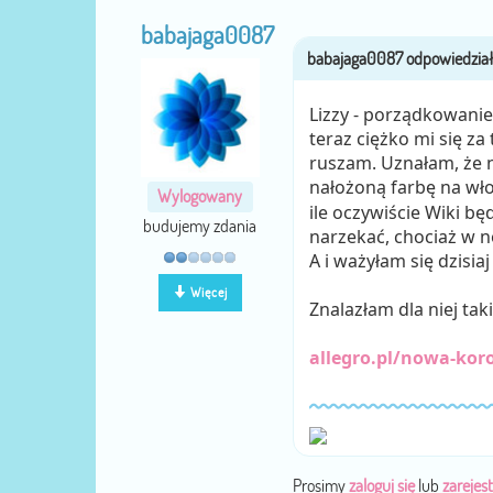
babajaga0087
Lizzy - porządkowanie
teraz ciężko mi się z
ruszam. Uznałam, że 
nałożoną farbę na wł
Wylogowany
ile oczywiście Wiki bę
budujemy zdania
narzekać, chociaż w n
A i ważyłam się dzisiaj
Więcej
Znalazłam dla niej ta
allegro.pl/nowa-kor
Prosimy
zaloguj się
lub
zarejest