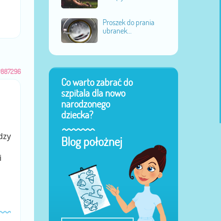
Proszek do prania
ubranek...
#887296
Co warto zabrać do
szpitala dla nowo
narodzonego
dziecka?
dzy
Blog położnej
i