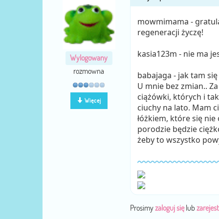
mowmimama - gratulacj
regeneracji życzę!
kasia123m - nie ma je
Wylogowany
rozmowna
babajaga - jak tam się
U mnie bez zmian.. Za
ciążówki, których i tak
Więcej
ciuchy na lato. Mam 
łóżkiem, które się nie
porodzie będzie ciężk
żeby to wszystko po
Prosimy
zaloguj się
lub
zarejest