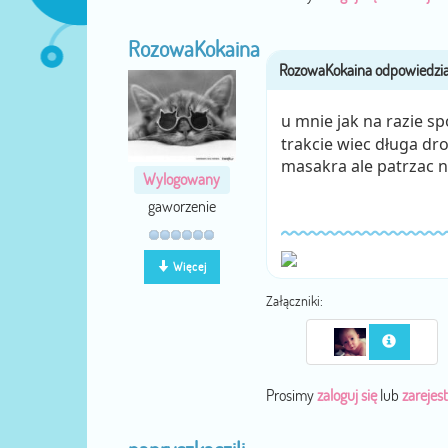
RozowaKokaina
u mnie jak na razie s
trakcie wiec długa d
masakra ale patrzac 
Wylogowany
gaworzenie
Więcej
Załączniki:
Prosimy
zaloguj się
lub
zarejest