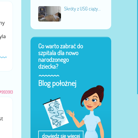
Skróty z USG ciąży...
my
yla
Co warto zabrać do
szpitala dla nowo
narodzonego
dziecka?
Blog położnej
#993913
st
dowiedz się więcej