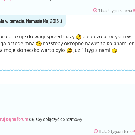
11 lata 2 tygodni temu
poro brakuje do wagi sprzed ciazy
ale duzo przytyłam w
roga przede mna
rozstepy okropne nawet za kolanami e
na moje słoneczko warto było
już 11tyg z nami
ruj się na forum
się, aby dołączyć do rozmowy.
11 lata 2 tygodni temu