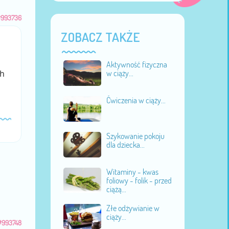
#993736
ZOBACZ TAKŻE
Aktywność fizyczna
hh
w ciąży...
Ćwiczenia w ciąży...
Szykowanie pokoju
dla dziecka...
Witaminy - kwas
foliowy - folik - przed
ciążą...
Złe odżywianie w
ciąży...
#993748