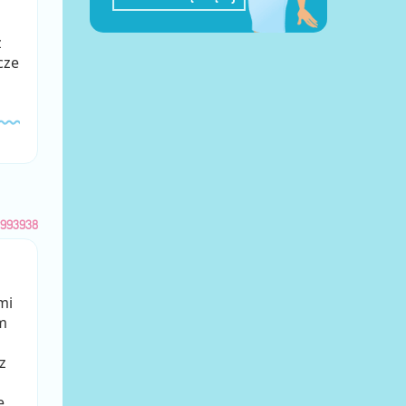
z
cze
993938
mi
m
z
e