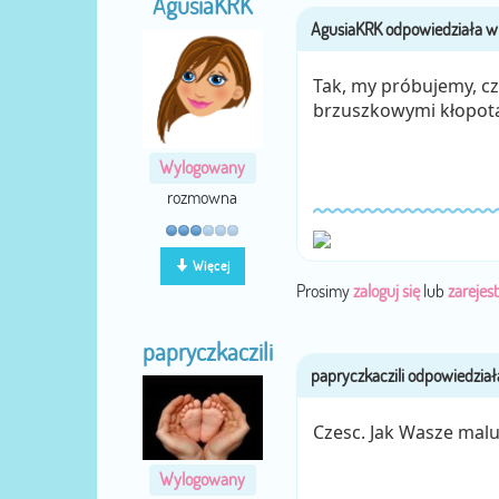
AgusiaKRK
Tak, my próbujemy, czy
brzuszkowymi kłopotami
Wylogowany
rozmowna
Więcej
Prosimy
zaloguj się
lub
zarejest
papryczkaczili
Czesc. Jak Wasze malus
Wylogowany