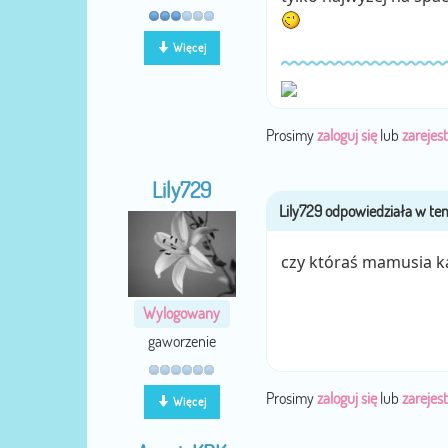
Więcej
Prosimy
zaloguj się
lub
zarejest
Lily729
czy któraś mamusia k
Wylogowany
gaworzenie
Prosimy
zaloguj się
lub
zarejest
Więcej