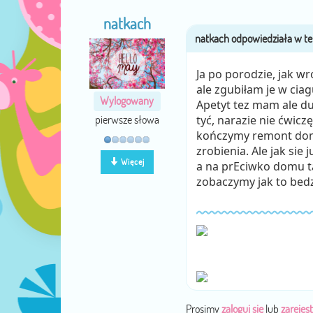
natkach
Ja po porodzie, jak w
ale zgubiłam je w cia
Wylogowany
Apetyt tez mam ale d
pierwsze słowa
tyć, narazie nie ćwic
kończymy remont domu
zrobienia. Ale jak si
Więcej
a na prEciwko domu t
zobaczymy jak to bedz
Prosimy
zaloguj się
lub
zarejest