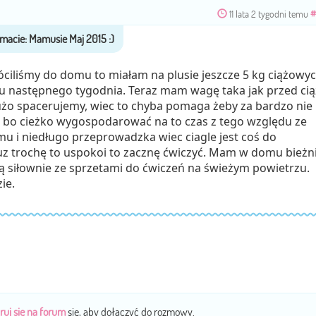
11 lata 2 tygodni temu
#
róciliśmy do domu to miałam na plusie jeszcze 5 kg ciążowy
gu następnego tygodnia. Teraz mam wagę taka jak przed cią
użo spacerujemy, wiec to chyba pomaga żeby za bardzo nie
zę bo cieżko wygospodarować na to czas z tego względu ze
 i niedługo przeprowadzka wiec ciagle jest coś do
e juz trochę to uspokoi to zacznę ćwiczyć. Mam w domu bieżn
ą siłownie ze sprzetami do ćwiczeń na świeżym powietrzu.
ie.
ruj się na forum
się, aby dołączyć do rozmowy.