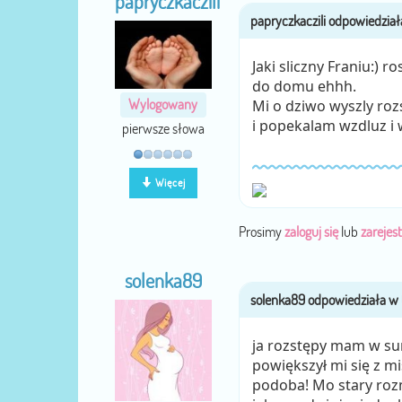
papryczkaczili
Jaki sliczny Franiu:) 
do domu ehhh.
Wylogowany
Mi o dziwo wyszly roz
i popekalam wzdluz i 
pierwsze słowa
Więcej
Prosimy
zaloguj się
lub
zarejest
solenka89
ja rozstępy mam w sum
powiększył mi się z mi
podoba! Mo stary roz