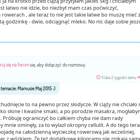
k ja na krótko przed ciążą przytyłam jakieś 5kg i chciałbym
st łatwo nie idzie, bo niezbyt mam czas poćwiczyć,
 rowerach , ale teraz to nie jest takie łatwe bo muszę mieć 
tą godzinkę - dwie, odciągnąć mleko. No nic daje sobie jesz
ruj się na forum
się, aby dołączyć do rozmowy.
11 lata 2 tygodni temu
#
chudnięcie to na pewno przez słodycze. W ciąży nie chciało 
 tylko słone i kwaśne smaki, a po porodzie masakra, mogłaby
as. Próbuję ograniczyć bo całkiem chyba nie dam rady
mnie ominęły, za to wylazł okropny cellulit. A do tego tera
e pojadę na całodzienną wycieczkę rowerową jak wcześniej,
cer z wózkiem. Że też dodatkowe kilogramy nie znikają sam