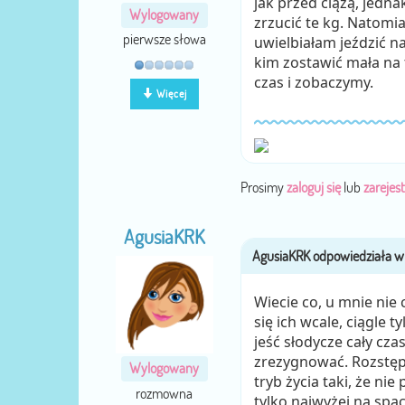
jak przed ciążą, jedna
Wylogowany
zrzucić te kg. Natomia
pierwsze słowa
uwielbiałam jeździć na
kim zostawić mała na 
czas i zobaczymy.
Więcej
Prosimy
zaloguj się
lub
zarejest
AgusiaKRK
Wiecie co, u mnie nie 
się ich wcale, ciągle
jeść słodycze cały cz
zrezygnować. Rozstępy 
Wylogowany
tryb życia taki, że ni
rozmowna
tylko najwyżej na spa