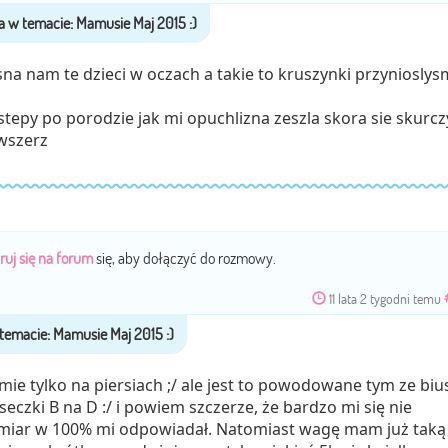
rosna nam te dzieci w oczach a takie to kruszynki przynioslys
stepy po porodzie jak mi opuchlizna zeszla skora sie skurcz
wszerz
ruj się na forum
się, aby dołączyć do rozmowy.
11 lata 2 tygodni temu
ie tylko na piersiach ;/ ale jest to powodowane tym ze biu
seczki B na D :/ i powiem szczerze, że bardzo mi się nie
miar w 100% mi odpowiadał. Natomiast wagę mam już taką