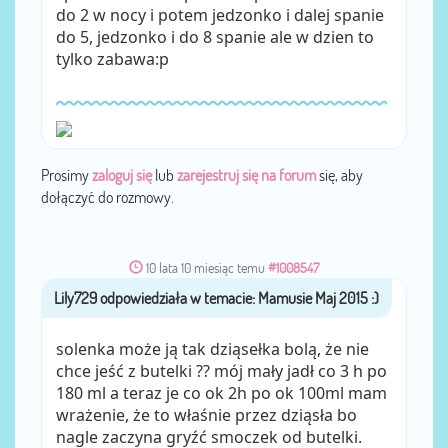
do 2 w nocy i potem jedzonko i dalej spanie
do 5, jedzonko i do 8 spanie ale w dzien to
tylko zabawa:p
Prosimy
zaloguj się
lub
zarejestruj się na forum
się, aby
dołączyć do rozmowy.
10 lata 10 miesiąc temu
#1008547
Lily729
przez
solenka może ją tak dziąsełka bolą, że nie
chce jeść z butelki ?? mój mały jadł co 3 h po
180 ml a teraz je co ok 2h po ok 100ml mam
wrażenie, że to właśnie przez dziąsła bo
nagle zaczyna gryźć smoczek od butelki.