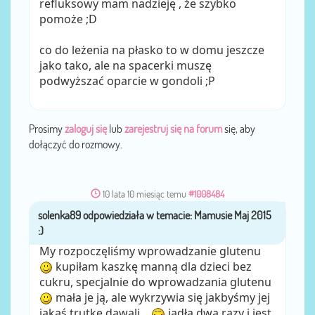
refluksowy mam nadzieję , że szybko
pomoże ;D
co do leżenia na płasko to w domu jeszcze
jako tako, ale na spacerki muszę
podwyższać oparcie w gondoli ;P
Prosimy
zaloguj się
lub
zarejestruj się na forum
się, aby
dołączyć do rozmowy.
10 lata 10 miesiąc temu
#1008484
solenka89
przez
My rozpoczęliśmy wprowadzanie glutenu
kupiłam kaszkę manną dla dzieci bez
cukru, specjalnie do wprowadzania glutenu
mała je ją, ale wykrzywia się jakbyśmy jej
jakąś trutkę dawali...
jadła dwa razy i jest