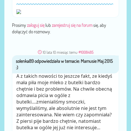
Prosimy
zaloguj się
lub
zarejestruj się na forum
się, aby
dołączyć do rozmowy.
10 lata 10 miesiąc temu
#1008485
solenka89
przez
A z takich nowości to jeszcze fakt, ze kiedyś
mała piła moje mleko z butelki bardzo
chętnie i bez problemów. Na chwile obecną
odmawia picia w ogóle z
butelki....zmienialiśmy smoczki,
wymyślaliśmy, ale absolutnie nie jest tym
zainteresowana. Nie wiem czy zapomniała?
Z piersi pije bardzo chętnie, natomiast
butelka w ogóle jej już nie interesuje...