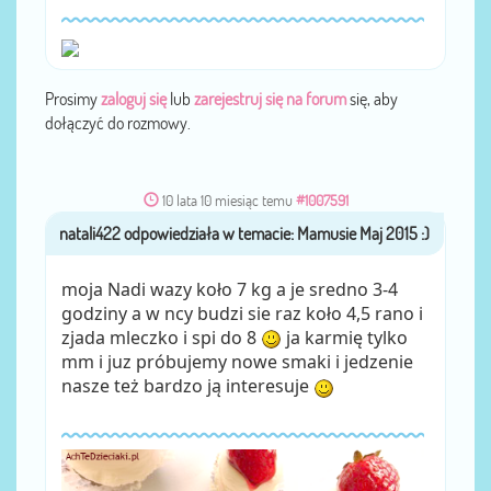
Prosimy
zaloguj się
lub
zarejestruj się na forum
się, aby
dołączyć do rozmowy.
10 lata 10 miesiąc temu
#1007591
natali422
przez
moja Nadi wazy koło 7 kg a je sredno 3-4
godziny a w ncy budzi sie raz koło 4,5 rano i
zjada mleczko i spi do 8
ja karmię tylko
mm i juz próbujemy nowe smaki i jedzenie
nasze też bardzo ją interesuje