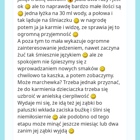
ok
ale to naprawdę bardzo małe ilości są
jedna łyżka na 30 ml wody, a połowa i
tak ląduje na śliniaczku
w nagrodę
potem ja ja karmie i widzę, ze sprawia jej to
ogromną przyjemność
A poza tym to mała wykazuje ogromne
zainteresowanie jedzeniem, nawet zaczyna
żuć tak śmiesznie językiem
ale ze
spokojem nie śpieszymy się z
wprowadzaniem nowych smaków
chwilowo ta kaszka, a potem zobaczymy.
Może marchewka? Trzeba jednak przyznać,
że do karmienia dzieciaczka trzeba się
uzbroić w anielską cierpliwość
Wydaje mi się, że idą też jej ząbki bo
paluszki wkłada zaciska buźkę i ślini się
niemiłosiernie
ale podobno od tego
etapu może minąć jeszcze miesiąc lub dwa
zanim jej ząbki wyjdą