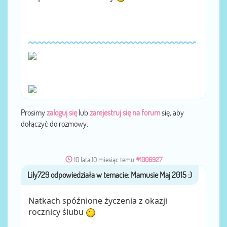
Prosimy
zaloguj się
lub
zarejestruj się na forum
się, aby
dołączyć do rozmowy.
10 lata 10 miesiąc temu
#1006927
Lily729
przez
Natkach spóźnione życzenia z okazji
rocznicy ślubu