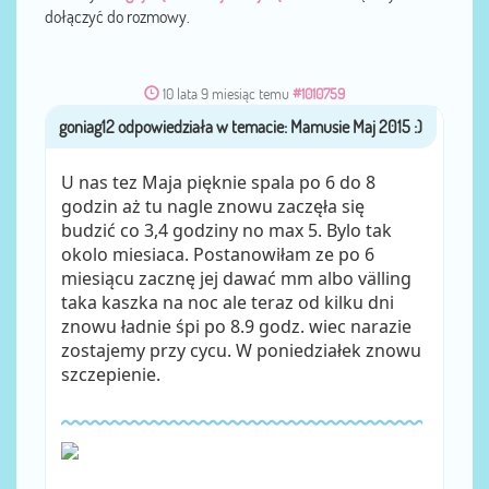
dołączyć do rozmowy.
10 lata 9 miesiąc temu
#1010759
goniag12
przez
U nas tez Maja pięknie spala po 6 do 8
godzin aż tu nagle znowu zaczęła się
budzić co 3,4 godziny no max 5. Bylo tak
okolo miesiaca. Postanowiłam ze po 6
miesiącu zacznę jej dawać mm albo välling
taka kaszka na noc ale teraz od kilku dni
znowu ładnie śpi po 8.9 godz. wiec narazie
zostajemy przy cycu. W poniedziałek znowu
szczepienie.