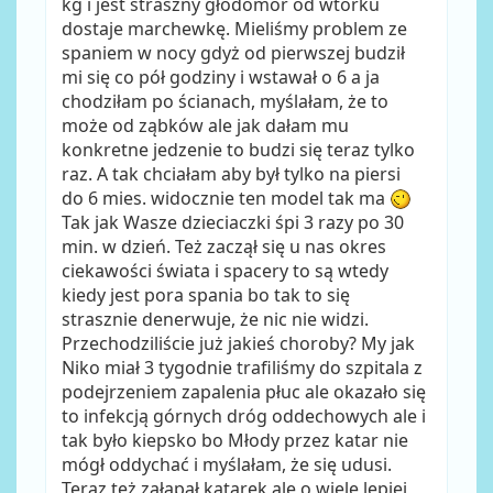
kg i jest straszny głodomór od wtorku
dostaje marchewkę. Mieliśmy problem ze
spaniem w nocy gdyż od pierwszej budził
mi się co pół godziny i wstawał o 6 a ja
chodziłam po ścianach, myślałam, że to
może od ząbków ale jak dałam mu
konkretne jedzenie to budzi się teraz tylko
raz. A tak chciałam aby był tylko na piersi
do 6 mies. widocznie ten model tak ma
Tak jak Wasze dzieciaczki śpi 3 razy po 30
min. w dzień. Też zaczął się u nas okres
ciekawości świata i spacery to są wtedy
kiedy jest pora spania bo tak to się
strasznie denerwuje, że nic nie widzi.
Przechodziliście już jakieś choroby? My jak
Niko miał 3 tygodnie trafiliśmy do szpitala z
podejrzeniem zapalenia płuc ale okazało się
to infekcją górnych dróg oddechowych ale i
tak było kiepsko bo Młody przez katar nie
mógł oddychać i myślałam, że się udusi.
Teraz też załapał katarek ale o wiele lepiej