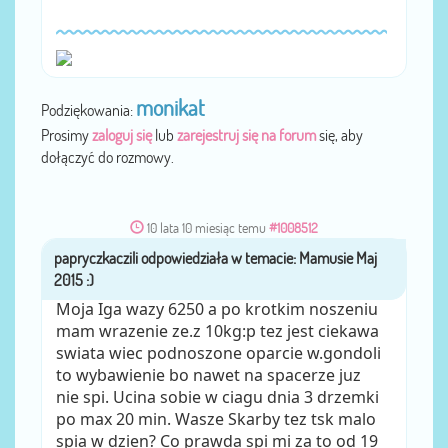
monikat
Podziękowania:
Prosimy
zaloguj się
lub
zarejestruj się na forum
się, aby
dołączyć do rozmowy.
10 lata 10 miesiąc temu
#1008512
papryczkaczili
przez
Moja Iga wazy 6250 a po krotkim noszeniu
mam wrazenie ze.z 10kg:p tez jest ciekawa
swiata wiec podnoszone oparcie w.gondoli
to wybawienie bo nawet na spacerze juz
nie spi. Ucina sobie w ciagu dnia 3 drzemki
po max 20 min. Wasze Skarby tez tsk malo
spia w dzien? Co prawda spi mi za to od 19