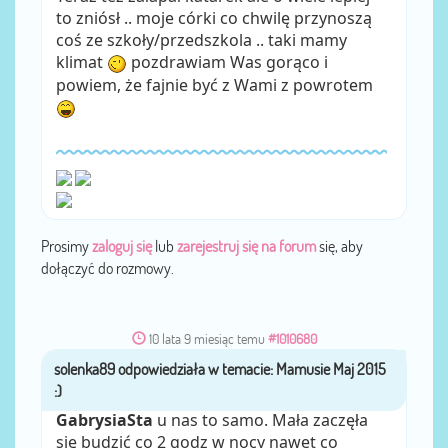
to zniósł .. moje córki co chwilę przynoszą
coś ze szkoły/przedszkola .. taki mamy
klimat
pozdrawiam Was gorąco i
powiem, że fajnie być z Wami z powrotem
Prosimy
zaloguj się
lub
zarejestruj się na forum
się, aby
dołączyć do rozmowy.
10 lata 9 miesiąc temu
#1010680
solenka89
przez
GabrysiaSta
u nas to samo. Mała zaczęła
się budzić co 2 godz w nocy nawet co