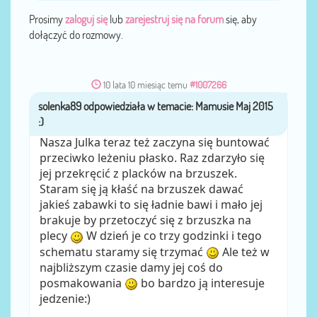
Prosimy
zaloguj się
lub
zarejestruj się na forum
się, aby
dołączyć do rozmowy.
10 lata 10 miesiąc temu
#1007266
solenka89
przez
Nasza Julka teraz też zaczyna się buntować
przeciwko leżeniu płasko. Raz zdarzyło się
jej przekręcić z placków na brzuszek.
Staram się ją kłaść na brzuszek dawać
jakieś zabawki to się ładnie bawi i mało jej
brakuje by przetoczyć się z brzuszka na
plecy
W dzień je co trzy godzinki i tego
schematu staramy się trzymać
Ale też w
najbliższym czasie damy jej coś do
posmakowania
bo bardzo ją interesuje
jedzenie:)