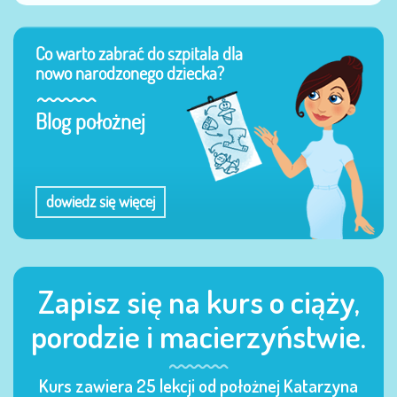
Co warto zabrać do szpitala dla
nowo narodzonego dziecka?
Blog położnej
dowiedz się więcej
Zapisz się na kurs o ciąży,
porodzie i macierzyństwie.
Kurs zawiera 25 lekcji od położnej Katarzyna