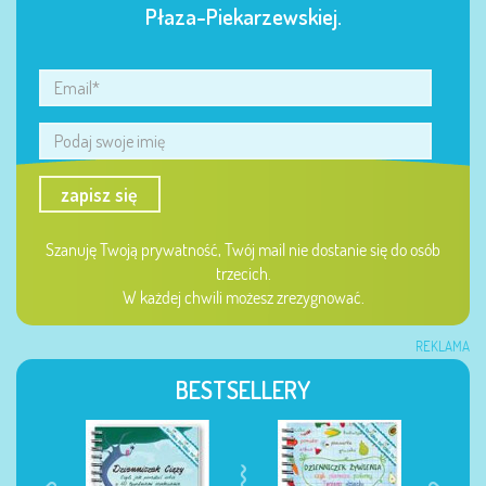
Płaza-Piekarzewskiej.
zapisz się
Szanuję Twoją prywatność, Twój mail nie dostanie się do osób
trzecich.
W każdej chwili możesz zrezygnować.
REKLAMA
BESTSELLERY