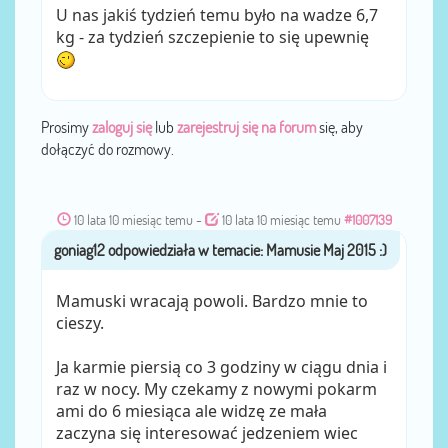
U nas jakiś tydzień temu było na wadze 6,7
kg - za tydzień szczepienie to się upewnię
Prosimy
zaloguj się
lub
zarejestruj się na forum
się, aby
dołączyć do rozmowy.
10 lata 10 miesiąc temu
-
10 lata 10 miesiąc temu
#1007139
goniag12
przez
Mamuski wracają powoli. Bardzo mnie to
cieszy.
Ja karmie piersią co 3 godziny w ciągu dnia i
raz w nocy. My czekamy z nowymi pokarm
ami do 6 miesiąca ale widzę ze mała
zaczyna się interesować jedzeniem wiec