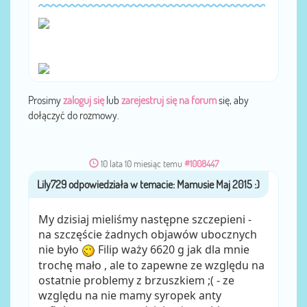
Prosimy
zaloguj się
lub
zarejestruj się na forum
się, aby
dołączyć do rozmowy.
10 lata 10 miesiąc temu
#1008447
Lily729
przez
My dzisiaj mieliśmy następne szczepieni -
na szczęście żadnych objawów ubocznych
nie było
Filip waży 6620 g jak dla mnie
trochę mało , ale to zapewne ze względu na
ostatnie problemy z brzuszkiem ;( - ze
względu na nie mamy syropek anty