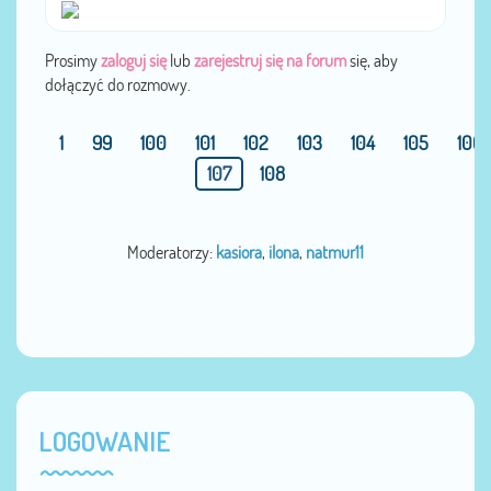
Prosimy
zaloguj się
lub
zarejestruj się na forum
się, aby
dołączyć do rozmowy.
1
99
100
101
102
103
104
105
106
107
108
Moderatorzy:
kasiora
,
ilona
,
natmur11
LOGOWANIE