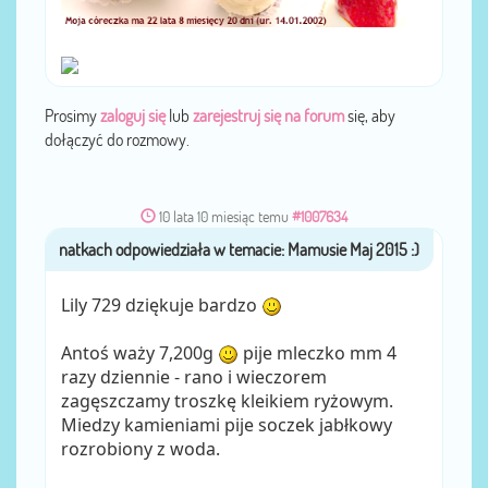
Prosimy
zaloguj się
lub
zarejestruj się na forum
się, aby
dołączyć do rozmowy.
10 lata 10 miesiąc temu
#1007634
natkach
przez
Lily 729 dziękuje bardzo
Antoś waży 7,200g
pije mleczko mm 4
razy dziennie - rano i wieczorem
zagęszczamy troszkę kleikiem ryżowym.
Miedzy kamieniami pije soczek jabłkowy
rozrobiony z woda.