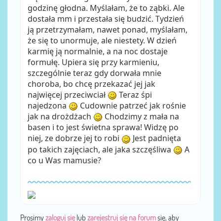
godzinę głodna. Myślałam, że to ząbki. Ale
dostała mm i przestała się budzić. Tydzień
ją przetrzymałam, nawet ponad, myślałam,
że się to unormuje, ale niestety. W dzień
karmię ją normalnie, a na noc dostaje
formułę. Upiera się przy karmieniu,
szczególnie teraz gdy dorwała mnie
choroba, bo chcę przekazać jej jak
najwięcej przeciwciał
Teraz śpi
najedzona
Cudownie patrzeć jak rośnie
jak na drożdżach
Chodzimy z mała na
basen i to jest świetna sprawa! Widzę po
niej, ze dobrze jej to robi
Jest padnięta
po takich zajęciach, ale jaka szczęśliwa
A
co u Was mamusie?
Prosimy
zaloguj się
lub
zarejestruj się na forum
się, aby