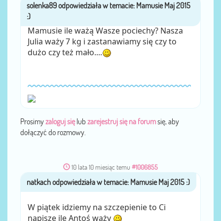
solenka89
przez
Mamusie ile ważą Wasze pociechy? Nasza
Julia waży 7 kg i zastanawiamy się czy to
dużo czy też mało....
Prosimy
zaloguj się
lub
zarejestruj się na forum
się, aby
dołączyć do rozmowy.
10 lata 10 miesiąc temu
#1006855
natkach
przez
W piątek idziemy na szczepienie to Ci
napisze ile Antoś waży