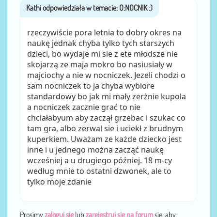
Kathi
przez
rzeczywiście pora letnia to dobry okres na
naukę jednak chyba tylko tych starszych
dzieci, bo wydaje mi sie z ete młodsze nie
skojarzą ze maja mokro bo nasiusiały w
majciochy a nie w nocniczek. Jezeli chodzi o
sam nocniczek to ja chyba wybiore
standardowy bo jak mi mały zerżnie kupola
a nocniczek zacznie grać to nie
chciałabyum aby zaczął grzebac i szukac co
tam gra, albo zerwal sie i uciekł z brudnym
kuperkiem. Uważam ze każde dziecko jest
inne i u jednego można zacząć naukę
wcześniej a u drugiego później. 18 m-cy
według mnie to ostatni dzwonek, ale to
tylko moje zdanie
Prosimy
zaloguj się
lub
zarejestruj się na forum
się, aby