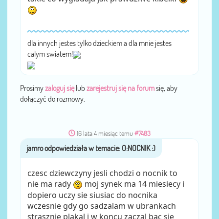
dla innych jestes tylko dzieckiem a dla mnie jestes
calym swiatem!
Prosimy
zaloguj się
lub
zarejestruj się na forum
się, aby
dołączyć do rozmowy.
16 lata 4 miesiąc temu
#7483
jamro
przez
czesc dziewczyny jesli chodzi o nocnik to
nie ma rady
moj synek ma 14 miesiecy i
dopiero uczy sie siusiac do nocnika
wczesnie gdy go sadzalam w ubrankach
strasznie plakal i w koncu zaczal bac sie