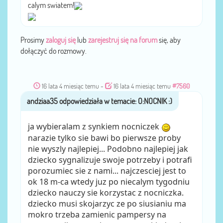
calym swiatem!
Prosimy
zaloguj się
lub
zarejestruj się na forum
się, aby
dołączyć do rozmowy.
16 lata 4 miesiąc temu
-
16 lata 4 miesiąc temu
#7560
andziaa35
przez
ja wybieralam z synkiem nocniczek
narazie tylko sie bawi bo pierwsze proby
nie wyszly najlepiej... Podobno najlepiej jak
dziecko sygnalizuje swoje potrzeby i potrafi
porozumiec sie z nami... najczesciej jest to
ok 18 m-ca wtedy juz po niecalym tygodniu
dziecko nauczy sie korzystac z nocniczka.
dziecko musi skojarzyc ze po siusianiu ma
mokro trzeba zamienic pampersy na