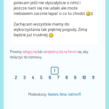
polecam jeśli nie słyszałyście o nim) i
jeszcze nam się nie udało ale może
niebawem zacznie łapać o co tu chodzi
))
Zachęcam wszystkie mamy do
wykorzystania tak pięknej pogody. Zimą
będzie już trudniej
Prosimy
zaloguj się
lub
zarejestruj się na forum
się, aby
dołączyć do rozmowy.
1
2
3
4
5
6
7
8
9
10
11
Moderatorzy:
kasiora
,
ilona
,
natmur11