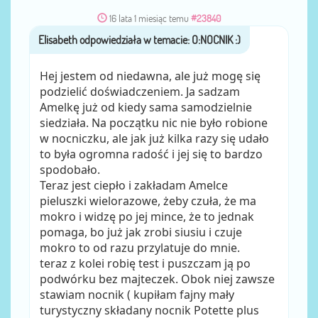
16 lata 1 miesiąc temu
#23840
Elisabeth
przez
Hej jestem od niedawna, ale już mogę się
podzielić doświadczeniem. Ja sadzam
Amelkę już od kiedy sama samodzielnie
siedziała. Na początku nic nie było robione
w nocniczku, ale jak już kilka razy się udało
to była ogromna radość i jej się to bardzo
spodobało.
Teraz jest ciepło i zakładam Amelce
pieluszki wielorazowe, żeby czuła, że ma
mokro i widzę po jej mince, że to jednak
pomaga, bo już jak zrobi siusiu i czuje
mokro to od razu przylatuje do mnie.
teraz z kolei robię test i puszczam ją po
podwórku bez majteczek. Obok niej zawsze
stawiam nocnik ( kupiłam fajny mały
turystyczny składany nocnik Potette plus