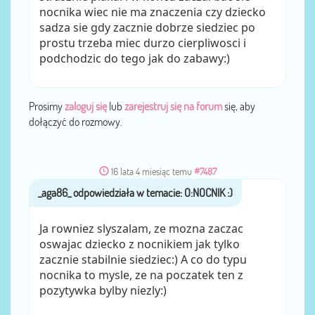
nocnika wiec nie ma znaczenia czy dziecko
sadza sie gdy zacznie dobrze siedziec po
prostu trzeba miec durzo cierpliwosci i
podchodzic do tego jak do zabawy:)
Prosimy
zaloguj się
lub
zarejestruj się na forum
się, aby
dołączyć do rozmowy.
16 lata 4 miesiąc temu
#7487
_aga86_
przez
Ja rowniez slyszalam, ze mozna zaczac
oswajac dziecko z nocnikiem jak tylko
zacznie stabilnie siedziec:) A co do typu
nocnika to mysle, ze na poczatek ten z
pozytywka bylby niezly:)