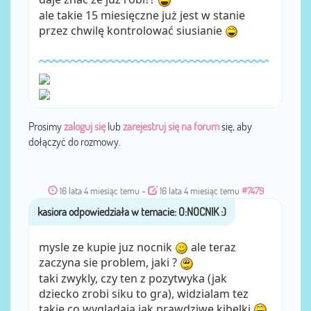
ale takie 15 miesięczne już jest w stanie
przez chwilę kontrolować siusianie
Prosimy
zaloguj się
lub
zarejestruj się na forum
się, aby
dołączyć do rozmowy.
16 lata 4 miesiąc temu
-
16 lata 4 miesiąc temu
#7479
przez
kasiora
mysle ze kupie juz nocnik
ale teraz
zaczyna sie problem, jaki ?
taki zwykly, czy ten z pozytwyka (jak
dziecko zrobi siku to gra), widzialam tez
takie co wygladaja jak prawdziwe kibelki