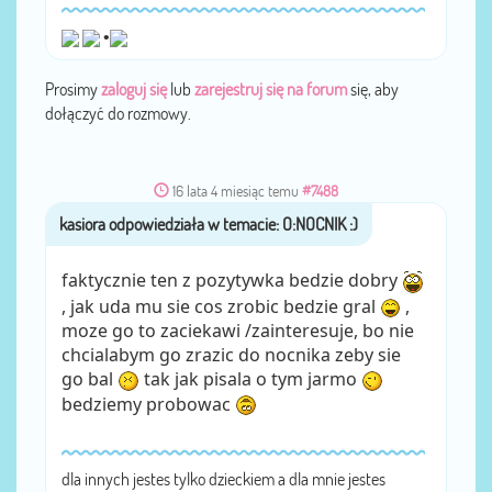
•
Prosimy
zaloguj się
lub
zarejestruj się na forum
się, aby
dołączyć do rozmowy.
16 lata 4 miesiąc temu
#7488
przez
kasiora
faktycznie ten z pozytywka bedzie dobry
, jak uda mu sie cos zrobic bedzie gral
,
moze go to zaciekawi /zainteresuje, bo nie
chcialabym go zrazic do nocnika zeby sie
go bal
tak jak pisala o tym jarmo
bedziemy probowac
dla innych jestes tylko dzieckiem a dla mnie jestes