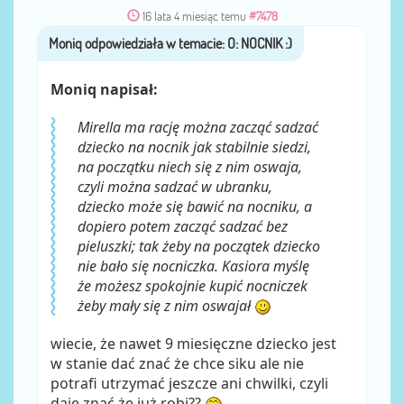
16 lata 4 miesiąc temu
#7478
Moniq
przez
Moniq napisał:
Mirella ma rację można zacząć sadzać
dziecko na nocnik jak stabilnie siedzi,
na początku niech się z nim oswaja,
czyli można sadzać w ubranku,
dziecko może się bawić na nocniku, a
dopiero potem zacząć sadzać bez
pieluszki; tak żeby na początek dziecko
nie bało się nocniczka. Kasiora myślę
że możesz spokojnie kupić nocniczek
żeby mały się z nim oswajał
wiecie, że nawet 9 miesięczne dziecko jest
w stanie dać znać że chce siku ale nie
potrafi utrzymać jeszcze ani chwilki, czyli
daje znać że już robi??