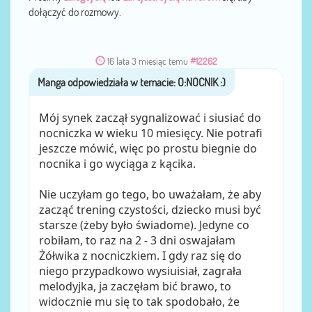
dołączyć do rozmowy.
16 lata 3 miesiąc temu
#12262
Manga
przez
Mój synek zaczął sygnalizować i siusiać do
nocniczka w wieku 10 miesięcy. Nie potrafi
jeszcze mówić, więc po prostu biegnie do
nocnika i go wyciąga z kącika.
Nie uczyłam go tego, bo uważałam, że aby
zacząć trening czystości, dziecko musi być
starsze (żeby było świadome). Jedyne co
robiłam, to raz na 2 - 3 dni oswajałam
Żółwika z nocniczkiem. I gdy raz się do
niego przypadkowo wysiuisiał, zagrała
melodyjka, ja zaczęłam bić brawo, to
widocznie mu się to tak spodobało, że