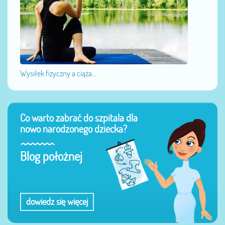
Wysiłek fizyczny a ciąża...
Co warto zabrać do szpitala dla
nowo narodzonego dziecka?
Blog położnej
dowiedz się więcej