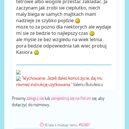
tetrowe albo wogole przestac zakladac. Ja
zaczynam jak zrobi sie cieplutko, niech
maly biega w samych majtkach mam
nadzieje ze szybko pojdzie
moze to za pozno dla niektorych ale wydaje
mi sie ze bedzie to najlepszy czas
ale mysle ze bez wzgledu na wiek letnia
pora bedzie odpowiednia tak wiec probuj
Kasiora
"Wychowanie. Jeżeli dałeś komuś życie, daj mu
również instrukcję użytkowania."
Valeriu Butulescu
Prosimy
zaloguj się
lub
zarejestruj się na forum
się, aby
dołączyć do rozmowy.
16 lata 4 miesiąc temu
#12067