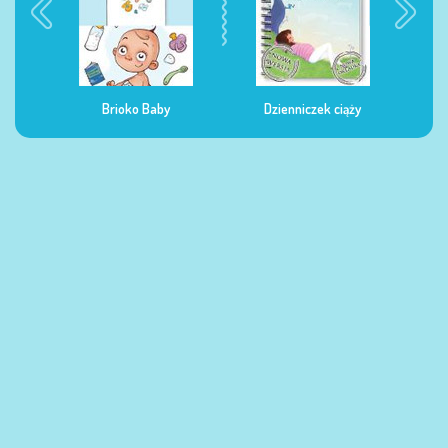
Dzienniczek ciąży
Dzienniczek żywienia
Dzi