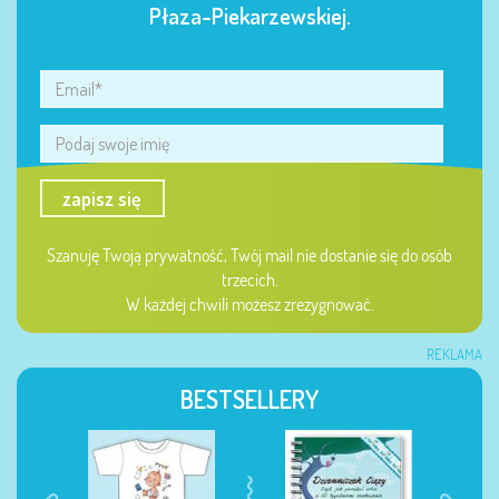
Płaza-Piekarzewskiej.
zapisz się
Szanuję Twoją prywatność, Twój mail nie dostanie się do osób
trzecich.
W każdej chwili możesz zrezygnować.
REKLAMA
BESTSELLERY