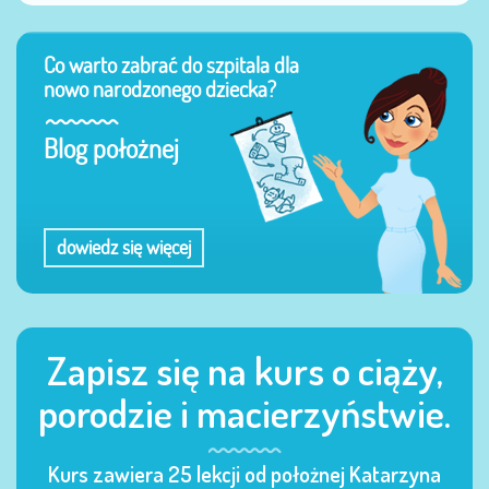
Co warto zabrać do szpitala dla
nowo narodzonego dziecka?
Blog położnej
dowiedz się więcej
Zapisz się na kurs o ciąży,
porodzie i macierzyństwie.
Kurs zawiera 25 lekcji od położnej Katarzyna