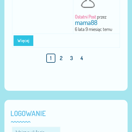
Ostatni Post
przez
mama88
6 lata 9 miesiąc temu
Więcej
1
2
3
4
LOGOWANIE