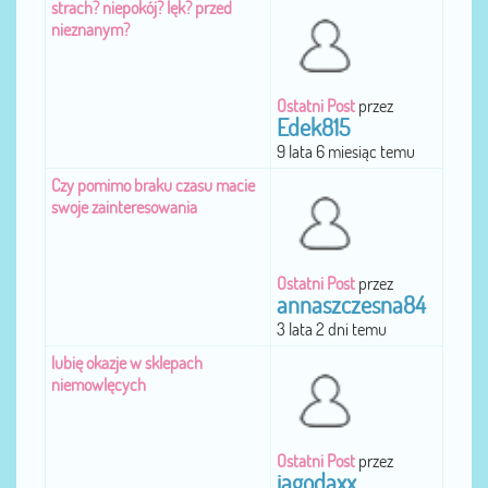
strach? niepokój? lęk? przed
nieznanym?
Ostatni Post
przez
Edek815
9 lata 6 miesiąc temu
Czy pomimo braku czasu macie
swoje zainteresowania
Ostatni Post
przez
annaszczesna84
3 lata 2 dni temu
lubię okazje w sklepach
niemowlęcych
Ostatni Post
przez
jagodaxx