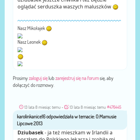
oglądać serduszka waszych maluszków
Nasz Mikołajek
Nasz Leonek
Prosimy
zaloguj się
lub
zarejestruj się na forum
się, aby
dołączyć do rozmowy.
13 lata 8 miesiąc temu
-
13 lata 8 miesiąc temu
#476445
karolinkanice16
przez
Dziubasek
- ja też mieszkam w Irlandii a
poszłam do Polskiego lekarza i zrobiła mi