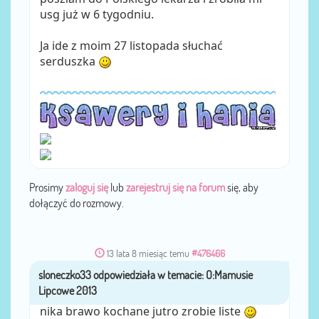
usg już w 6 tygodniu.
Ja ide z moim 27 listopada słuchać
serduszka
Prosimy
zaloguj się
lub
zarejestruj się na forum
się, aby
dołączyć do rozmowy.
13 lata 8 miesiąc temu
#476466
sloneczko33
przez
nika brawo kochane jutro zrobie liste