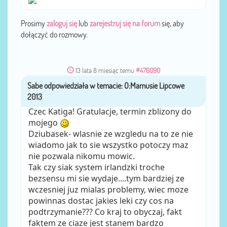
Prosimy
zaloguj się
lub
zarejestruj się na forum
się, aby
dołączyć do rozmowy.
13 lata 8 miesiąc temu
#476090
Sabe
przez
Czec Katiga! Gratulacje, termin zblizony do
mojego
Dziubasek- wlasnie ze wzgledu na to ze nie
wiadomo jak to sie wszystko potoczy maz
nie pozwala nikomu mowic.
Tak czy siak system irlandzki troche
bezsensu mi sie wydaje....tym bardziej ze
wczesniej juz mialas problemy, wiec moze
powinnas dostac jakies leki czy cos na
podtrzymanie??? Co kraj to obyczaj, fakt
faktem ze ciaze jest stanem bardzo