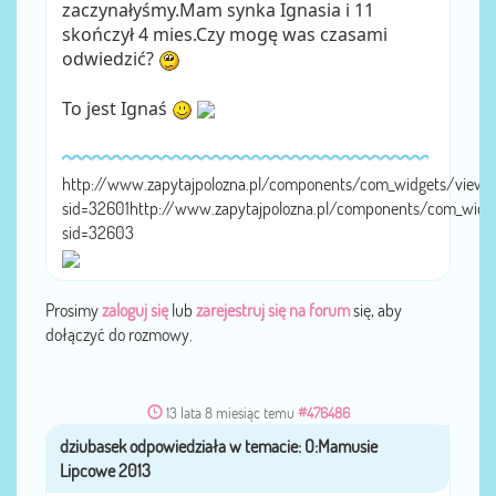
zaczynałyśmy.Mam synka Ignasia i 11
skończył 4 mies.Czy mogę was czasami
odwiedzić?
To jest Ignaś
http://www.zapytajpolozna.pl/components/com_widgets/view.
sid=32601http://www.zapytajpolozna.pl/components/com_widg
sid=32603
Prosimy
zaloguj się
lub
zarejestruj się na forum
się, aby
dołączyć do rozmowy.
13 lata 8 miesiąc temu
#476486
dziubasek
przez