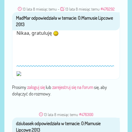
13 lata 8 miesiąc temu
-
13 lata 8 miesiąc temu
#476292
MadMar
przez
Nikaa, gratuluję
Prosimy
zaloguj się
lub
zarejestruj się na forum
się, aby
dołączyć do rozmowy.
13 lata 8 miesiąc temu
#476300
dziubasek
przez