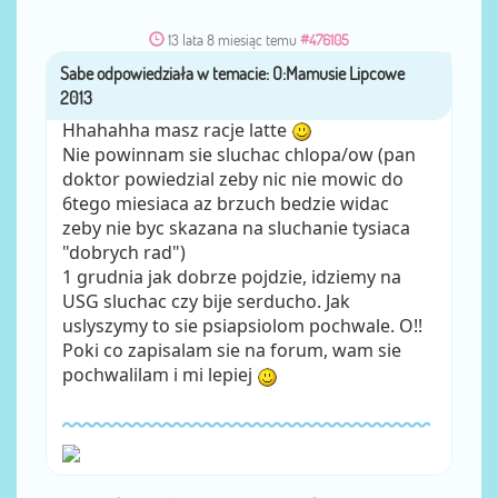
13 lata 8 miesiąc temu
#476105
Sabe
przez
Hhahahha masz racje latte
Nie powinnam sie sluchac chlopa/ow (pan
doktor powiedzial zeby nic nie mowic do
6tego miesiaca az brzuch bedzie widac
zeby nie byc skazana na sluchanie tysiaca
"dobrych rad")
1 grudnia jak dobrze pojdzie, idziemy na
USG sluchac czy bije serducho. Jak
uslyszymy to sie psiapsiolom pochwale. O!!
Poki co zapisalam sie na forum, wam sie
pochwalilam i mi lepiej