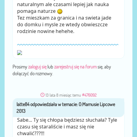
naturalnym ale czasami lepiej jak nauka
pomaga naturze
Tez mieszkam za granica i na swieta jade
do domku i mysle ze wtedy obwieszcze
rodzinie nowine hehehe.
Prosimy
zaloguj się
lub
zarejestruj się na forum
się, aby
dołączyć do rozmowy.
13 lata 8 miesiąc temu
#476092
latte84
przez
Sabe... Ty się chłopa będziesz słuchała? Tyle
czasu się staraliście i masz się nie
chwalić???!!!