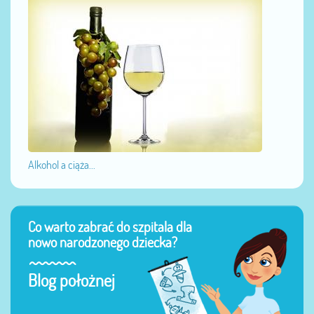
Alkohol a ciąża...
Co warto zabrać do szpitala dla
nowo narodzonego dziecka?
Blog położnej