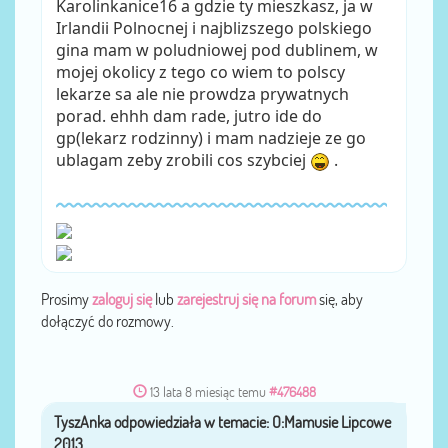
Karolinkanice16 a gdzie ty mieszkasz, ja w
Irlandii Polnocnej i najblizszego polskiego
gina mam w poludniowej pod dublinem, w
mojej okolicy z tego co wiem to polscy
lekarze sa ale nie prowdza prywatnych
porad. ehhh dam rade, jutro ide do
gp(lekarz rodzinny) i mam nadzieje ze go
ublagam zeby zrobili cos szybciej
.
Prosimy
zaloguj się
lub
zarejestruj się na forum
się, aby
dołączyć do rozmowy.
13 lata 8 miesiąc temu
#476488
TyszAnka
przez