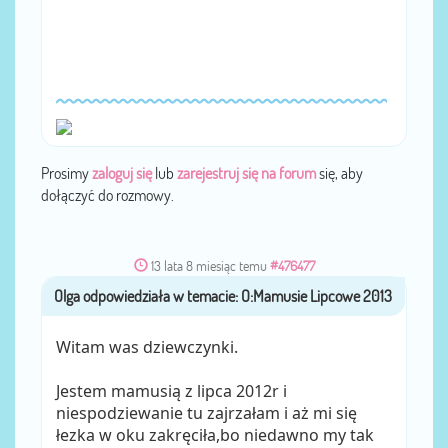
Prosimy
zaloguj się
lub
zarejestruj się na forum
się, aby
dołączyć do rozmowy.
13 lata 8 miesiąc temu
#476477
Olga
przez
Witam was dziewczynki.
Jestem mamusią z lipca 2012r i
niespodziewanie tu zajrzałam i aż mi się
łezka w oku zakręciła,bo niedawno my tak