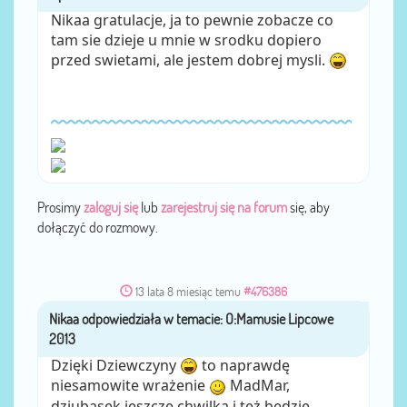
Nikaa gratulacje, ja to pewnie zobacze co
tam sie dzieje u mnie w srodku dopiero
przed swietami, ale jestem dobrej mysli.
Prosimy
zaloguj się
lub
zarejestruj się na forum
się, aby
dołączyć do rozmowy.
13 lata 8 miesiąc temu
#476386
Nikaa
przez
Dzięki Dziewczyny
to naprawdę
niesamowite wrażenie
MadMar,
dziubasek jeszcze chwilka i też będzie