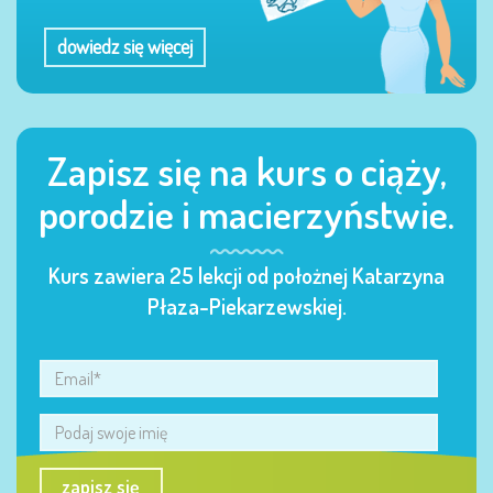
dowiedz się więcej
Zapisz się na kurs o ciąży,
porodzie i macierzyństwie.
Kurs zawiera 25 lekcji od położnej Katarzyna
Płaza-Piekarzewskiej.
zapisz się