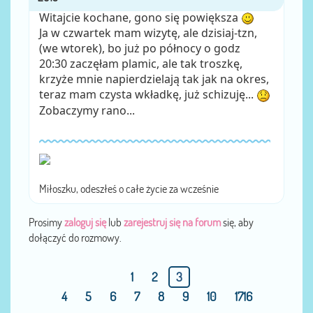
Witajcie kochane, gono się powiększa
Ja w czwartek mam wizytę, ale dzisiaj-tzn,
(we wtorek), bo już po północy o godz
20:30 zaczęłam plamic, ale tak troszkę,
krzyże mnie napierdzielają tak jak na okres,
teraz mam czysta wkładkę, już schizuję...
Zobaczymy rano...
Miłoszku, odeszłeś o całe życie za wcześnie
Prosimy
zaloguj się
lub
zarejestruj się na forum
się, aby
dołączyć do rozmowy.
1
2
3
4
5
6
7
8
9
10
1716